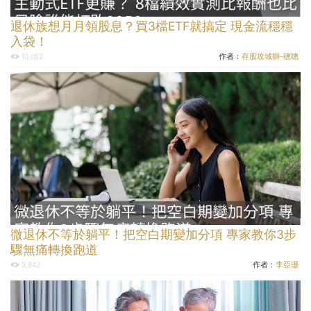
退休族想月月領股息？買3檔ETF就搞定 現金流穩穩
入袋！
作者：
存股攻城獅-聰聰
10,052
微退休不等於躺平！把空白期變加分項 專家教你3步
驟無痛轉換跑道
作者：
李亞珊
3,842