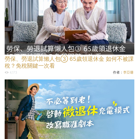
勞保、勞退試算懶人包③ 65歲領退休金 如何不被課
稅？免稅關鍵一次看
作者：
李亞珊
4,173