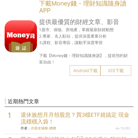
下載Money錢 - 理財知識隨身讀
APP
提供最優質的財經文章、影音
1.股市、保險、房地產，掌握最新財經動態
2.專家、名人駐站，提供深度產業分析
3.課程、影音專區，讓動手深度學習
下載【Money錢 - 理財知識隨身讀】，提前預約財
富自由！
Android下載
iOS下載
近期熱門文章
退休族想月月領股息？買3檔ETF就搞定 現金
流穩穩入袋！
作者：
存股攻城獅-聰聰
10,052