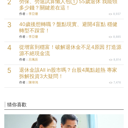
勞保、勞退試算懶人包① 55歲退休 我能領
多少錢？關鍵差在這！
作者：
李亞珊
8,937
40歲後想轉職？盤點現實、避開4盲點 穩健
轉型不踩雷！
作者：
李亞珊
8,885
從增富到穩富！破解退休金不足4原因 打造源
源不絕現金流
作者：
呂珮辰
8,814
退休金該All in股市嗎？台股4萬點超熱 專家
拆解投資3大疑問！
作者：
陳瑋鴻
7,476
猜你喜歡