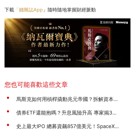
下載
「錢雜誌App
」
隨時隨地掌握財經脈動