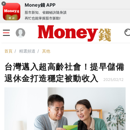
Money錢 APP
股市新知、省錢秘訣隨身讀
再忙也能掌握股市脈動!
首頁
精選頻道
其他
台灣邁入超高齡社會！提早儲備
退休金打造穩定被動收入
2025/02/12