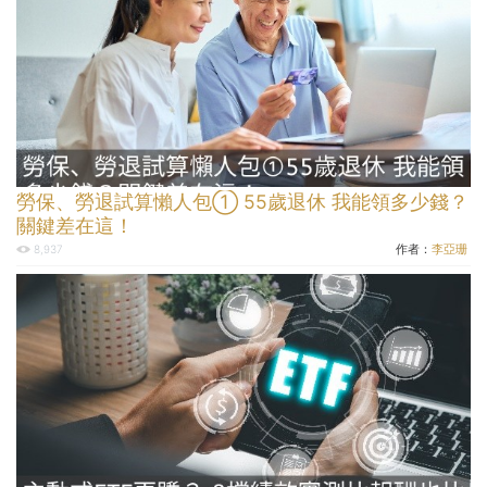
勞保、勞退試算懶人包① 55歲退休 我能領多少錢？
關鍵差在這！
作者：
李亞珊
8,937