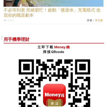
不必等到老 拒絕窮忙！啟動「微退休」充電模式 改
寫你的職涯劇本
作者：
李亞珊
4,932
用手機學理財
立 即 下 載
Money 錢
掃 描 QRcode