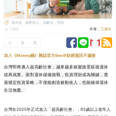
退休金
,
被動收入
,
高齡化
,
理財
7,203
作者：
王儷玲
大
小
原
加入《Money錢》雜誌官方line＠財經資訊不漏接
台灣即將邁入超高齡社會，越來越多銀髮族需延後退休
或再就業。面對退休儲備挑戰，投資理財成為關鍵，透
過穩定投資策略，不僅能創造被動收入，也能確保退休
生活無憂。
台灣在2025年正式進入「超高齡社會」，65歲以上老年人