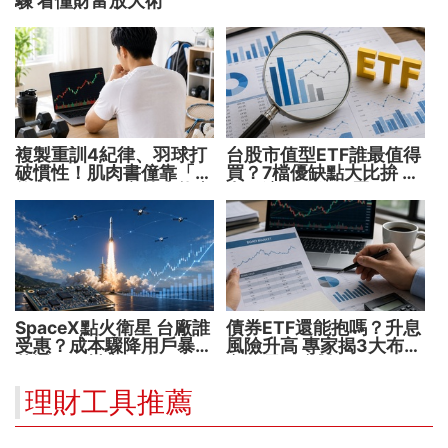
驟 看懂財富放大術
複製重訓4紀律、羽球打
台股市值型ETF誰最值得
破慣性！肌肉書僮靠「動
買？7檔優缺點大比拚 找
能交易」穩健穿越牛熊市
出最適合你的配置
SpaceX點火衛星 台廠誰
債券ETF還能抱嗎？升息
受惠？成本驟降用戶暴增
風險升高 專家揭3大布局
華通、穩懋享紅利！
方向靈活應對
理財工具推薦