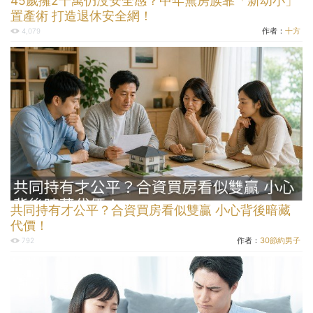
45歲擁2千萬仍沒安全感？中年無房族靠「新幼小」
置產術 打造退休安全網！
作者：
十方
4,079
共同持有才公平？合資買房看似雙贏 小心背後暗藏
代價！
作者：
30節約男子
792