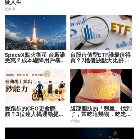
疑人生
新素簡
SpaceX點火衛星 台廠誰
台股市值型ETF誰最值得
受惠？成本驟降用戶暴增
買？7檔優缺點大比拚 找
華通、穩懋享紅利！
出最適合你的配置
愛跑步的CEO更會賺
腹部脂肪的「剋星」找到
錢？3位達人揭運動提升
了，常吃這幾物，吃走大
投資勝率的關鍵！
肚囊，瘦出小蠻腰
新素簡