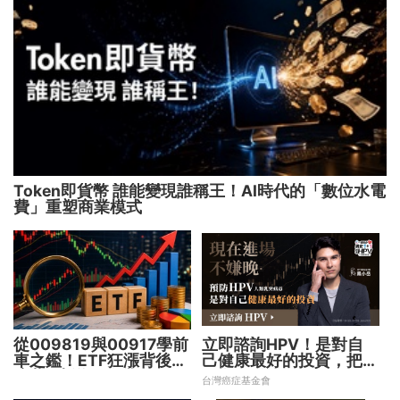
Token即貨幣 誰能變現誰稱王！AI時代的「數位水電
費」重塑商業模式
從009819與00917學前
立即諮詢HPV！是對自
車之鑑！ETF狂漲背後
己健康最好的投資，把握
暗藏2大溢價陷阱
現在不嫌晚！
台灣癌症基金會