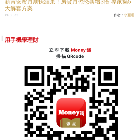
新青安蜜月期快結束！房貸月付恐暴增3倍 專家揭5
大解套方案
作者：
李亞珊
3,543
用手機學理財
立 即 下 載
Money 錢
掃 描 QRcode