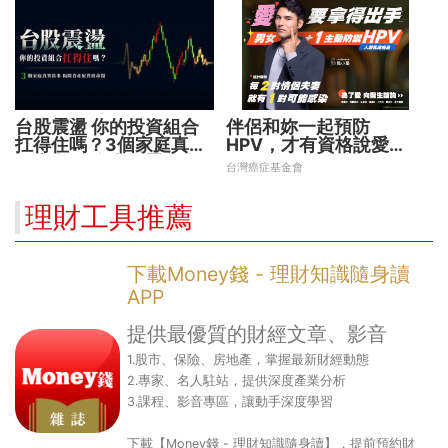
台股震盪 你的投資組合
伴侶和妳一起預防
扛得住嗎？3個家庭真實
HPV，才有資格說愛
故事 揭開資產配置致命
妳！
台灣癌症基金會
傷
理財工具推薦
下載Money錢 - 理財知識隨身讀
APP
提供最優質的財經文章、影音
1.股市、保險、房地產，掌握最新財經動態
2.專家、名人駐站，提供深度產業分析
3.課程、影音專區，讓動手深度學習
下載【Money錢 - 理財知識隨身讀】，提前預約財