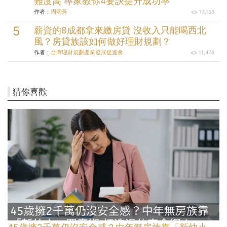
難度高 專家教你4要訣提升成功率
作者：
周明芳
13,156
薪資的8成都拿來繳房貸 沒收入只能喝西北
風？房貸族該如何做好理財規劃？
作者：
台灣理財規劃產業發展促進會
11,476
猜你喜歡