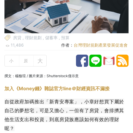
房貸
,
理財規劃
,
儲蓄率
,
預算
11,486
作者：
台灣理財規劃產業發展促進會
大
小
原
撰文：楊馥瑄 / 圖片來源：Shutterstock僅示意
加入《
Money
錢》雜誌官方
line
＠財經資訊不漏接
自從政府加碼推出「新青安專案」，小章好想買下屬於
自己的夢想宅，可是又擔心，一但有了房貸，會排擠其
他生活支出和投資，到底房貸族應該如何有效的理財
呢？