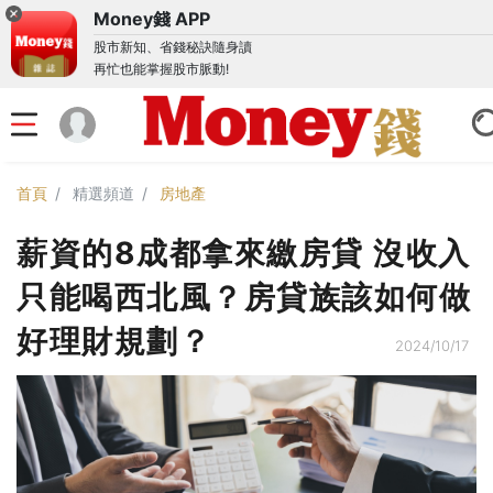
Money錢 APP
股市新知、省錢秘訣隨身讀
再忙也能掌握股市脈動!
首頁
精選頻道
房地產
薪資的8成都拿來繳房貸 沒收入
只能喝西北風？房貸族該如何做
好理財規劃？
2024/10/17