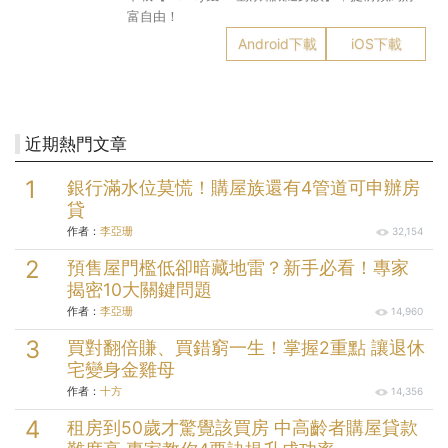
富自由！
Android下載
iOS下載
近期熱門文章
銀行滿水位莫慌！購屋族還有4管道可申辦房
貸
作者：
李亞珊
32,154
預售屋門檻低卻暗藏地雷？新手必看！專家
揭密10大關鍵問題
作者：
李亞珊
14,960
買對翻倍賺、買錯窮一生！掌握2重點 讓退休
宅變身金雞母
作者：
十方
14,356
租房到50歲才驚覺該買房 中高齡者購屋貸款