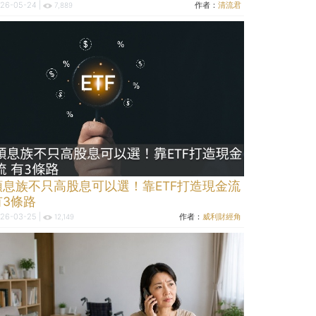
26-05-24 |
作者：
清流君
7,889
領息族不只高股息可以選！靠ETF打造現金流
有3條路
26-03-25 |
作者：
威利財經角
12,149