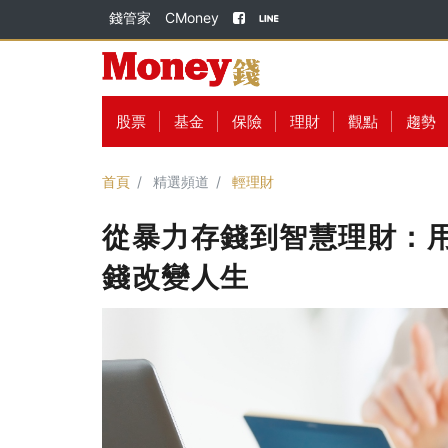
錢管家
CMoney
股票
基金
保險
理財
觀點
趨勢
首頁
精選頻道
輕理財
從暴力存錢到智慧理財：
錢改變人生