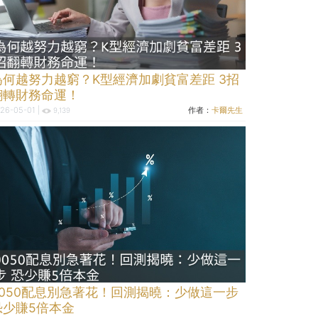
為何越努力越窮？K型經濟加劇貧富差距 3招
翻轉財務命運！
26-05-01 |
作者：
卡爾先生
9,139
0050配息別急著花！回測揭曉：少做這一步
恐少賺5倍本金