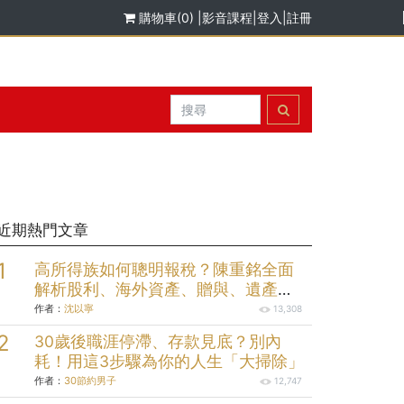
購物車(0)
|
影音課程
|
登入
|
註冊
近期熱門文章
高所得族如何聰明報稅？陳重銘全面
解析股利、海外資產、贈與、遺產報
稅規劃
作者：
沈以寧
13,308
30歲後職涯停滯、存款見底？別內
耗！用這3步驟為你的人生「大掃除」
作者：
30節約男子
12,747