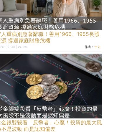
家人重病別急著辭職！善用1966、1955長照
資源 撐過家庭財務危機
26-07-30 |
作者：
十方
996
從金銀雙殺看「反幣者」心魔！投資的最大風
險不是波動 而是認知偏差