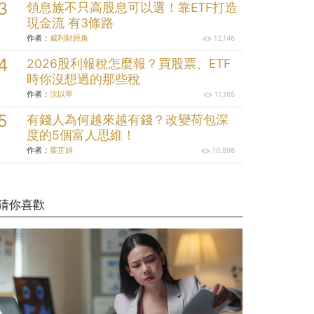
領息族不只高股息可以選！靠ETF打造
現金流 有3條路
作者：
威利財經角
12,146
2026股利報稅怎麼報？買股票、ETF
時你沒想過的那些稅
作者：
沈以寧
11,165
有錢人為何越來越有錢？改變荷包深
度的5個富人思維！
作者：
葉芷娟
10,898
猜你喜歡