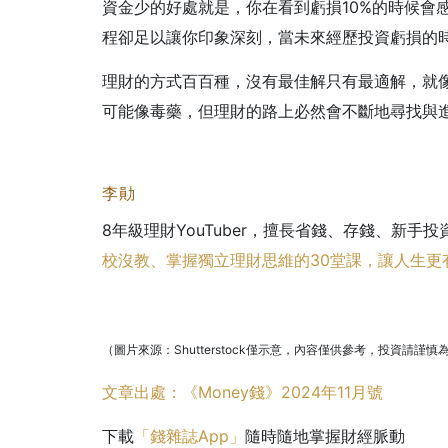
資金少的好處就是，你在看到虧損10%的時候會
程卻足以讓你印象深刻，當未來經歷投資虧損的
理財的方式百百種，沒有最佳解只有最適解，就
可能像毒藥，但理財的路上必然會不斷地尋找與
李勛
8年級理財YouTuber，擅長省錢、存錢、新手投
校沒教、掌握獨立理財思維的30堂課，讓人生更
（圖片來源：Shutterstock僅示意，內容僅供參考，投資請謹慎
文章出處：《Money錢》2024年11月號
下載
「錢雜誌App」
隨時隨地掌握財經脈動