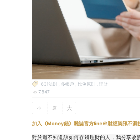
631法則
,
多帳戶
,
比例原則
,
理財
7,847
大
小
原
加入《Money錢》雜誌官方line＠財經資訊不漏
對於還不知道該如何存錢理財的人，我分享改