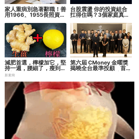
家人重病別急著辭職！善
台股震盪 你的投資組合
用1966、1955長照資源
扛得住嗎？3個家庭真實
撐過家庭財務危機
故事 揭開資產配置致命
傷
減肥首選，檸檬加它，堅
第六屆 CMoney 金曜獎
持一週，腰細了，瘦到你
揭曉全台最準投顧 首度
懷疑人生
公開「零售投資數據」應
新素簡
用 助攻投顧、投信打造
下一代