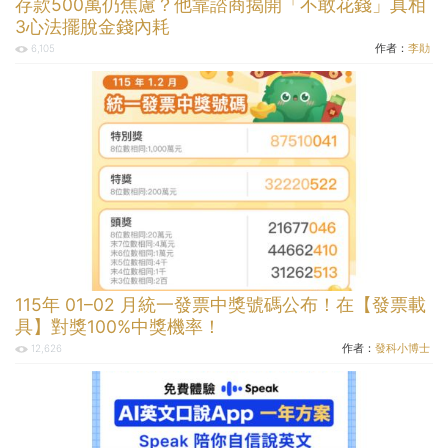
存款500萬仍焦慮？他靠諮商揭開「不敢花錢」真相
3心法擺脫金錢內耗
作者：
李勛
6,105
115年 01–02 月統一發票中獎號碼公布！在【發票載
具】對獎100%中獎機率！
作者：
發科小博士
12,626