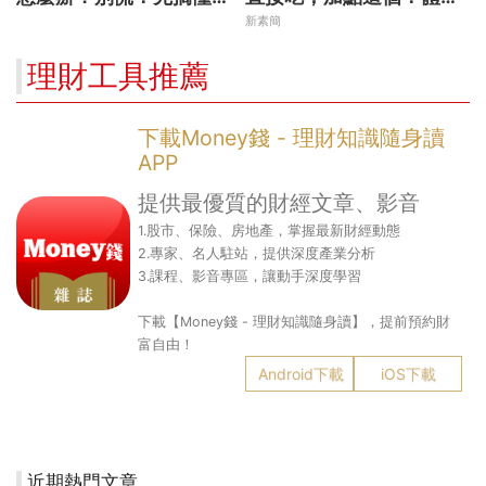
後原因再操作
天天下降
新素簡
理財工具推薦
下載Money錢 - 理財知識隨身讀
APP
提供最優質的財經文章、影音
1.股市、保險、房地產，掌握最新財經動態
2.專家、名人駐站，提供深度產業分析
3.課程、影音專區，讓動手深度學習
下載【Money錢 - 理財知識隨身讀】，提前預約財
富自由！
Android下載
iOS下載
近期熱門文章