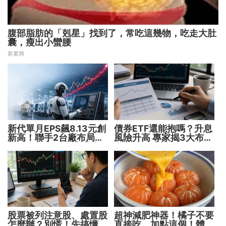
腹部脂肪的「剋星」找到了，常吃這幾物，吃走大肚
囊，瘦出小蠻腰
新素簡
新代單月EPS飆8.13元創
債券ETF還能抱嗎？升息
新高！聯手2台廠布局機
風險升高 專家揭3大布局
器人大腦 搶攻數十兆商
方向靈活應對
機
股票被列注意股、處置股
超神減肥神器！橘子不要
怎麼辦？別慌！先搞懂背
直接吃，加點這個！體重