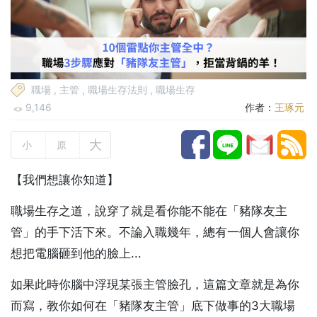
職場
,
主管
,
職場生存法則
,
職場生存
9,146
作者：
王琢元
大
小
原
【我們想讓你知道】
職場生存之道，說穿了就是看你能不能在「豬隊友主
管」的手下活下來。不論入職幾年，總有一個人會讓你
想把電腦砸到他的臉上...
如果此時你腦中浮現某張主管臉孔，這篇文章就是為你
而寫，教你如何在「豬隊友主管」底下做事的3大職場