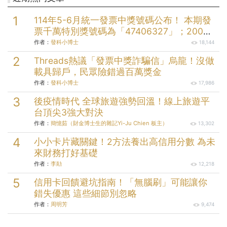
114年5-6月統一發票中獎號碼公布！ 本期發
票千萬特別獎號碼為「47406327」；200萬
元特獎號碼為「05579058」；三組20萬元
作者：
發科小博士
18,144
頭獎分別為「49912232」、
Threads熱議「發票中獎詐騙信」烏龍！沒做
「73145004」、「99174704」。
載具歸戶，民眾險錯過百萬獎金
作者：
發科小博士
17,986
後疫情時代 全球旅遊強勢回溫！線上旅遊平
台頂尖3強大對決
作者：
簡憶茹（財金博士生的雜記Yi-Ju Chien 板主）
13,302
小小卡片藏關鍵！2方法養出高信用分數 為未
來財務打好基礎
作者：
李勛
12,218
信用卡回饋避坑指南！「無腦刷」可能讓你
錯失優惠 這些細節別忽略
作者：
周明芳
9,474