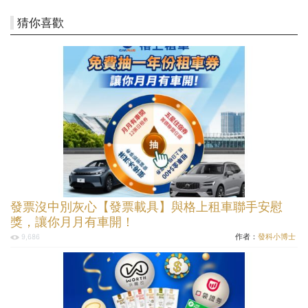
猜你喜歡
發票沒中別灰心【發票載具】與格上租車聯手安慰
獎，讓你月月有車開！
作者：
發科小博士
9,686