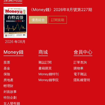
《Money錢》2026年8月號第227期
優惠組合
訂閱當期
2026 年08月
Money錢
商城
會員中心
股票
雜誌訂閱
訂單查詢
基金
書籍購買
購物車
保險
Money錢特刊
電子雜誌
房地產
Money錢學院
隱私權聲明
輕理財
封面故事
特別企劃
女人變有錢