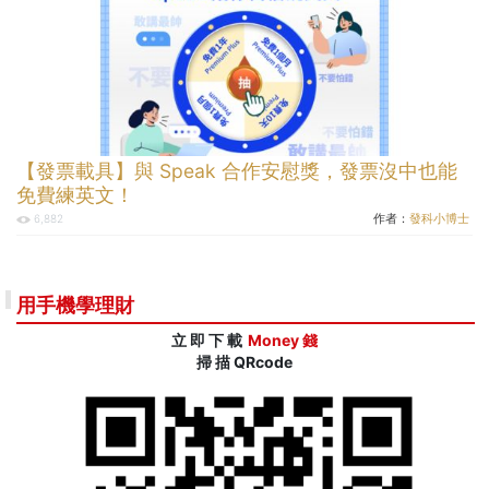
【發票載具】與 Speak 合作安慰獎，發票沒中也能
免費練英文！
作者：
發科小博士
6,882
用手機學理財
立 即 下 載
Money 錢
掃 描 QRcode