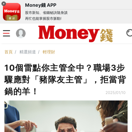
Money錢 APP
股市新知、省錢秘訣隨身讀
再忙也能掌握股市脈動!
首頁
精選頻道
輕理財
10個雷點你主管全中？職場3步
驟應對「豬隊友主管」，拒當背
鍋的羊！
2025/01/10