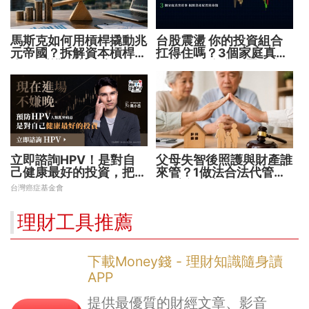
馬斯克如何用槓桿撬動兆
台股震盪 你的投資組合
元帝國？拆解資本槓桿5
扛得住嗎？3個家庭真實
步驟 看懂財富放大術
故事 揭開資產配置致命
傷
立即諮詢HPV！是對自
父母失智後照護與財產誰
己健康最好的投資，把握
來管？1做法合法代管財
現在不嫌晚！
務 避免家庭風暴！
台灣癌症基金會
理財工具推薦
下載Money錢 - 理財知識隨身讀
APP
提供最優質的財經文章、影音