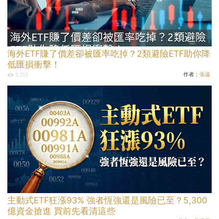
海外ETF賺了價差卻被匯率吃掉？2類避險ETF助你降
低匯損衝擊！
作者：
張遠
3,255
主動式ETF狂漲93% 強者恆強還是風險已至？5,300
億資金搶進 買前先看清這些