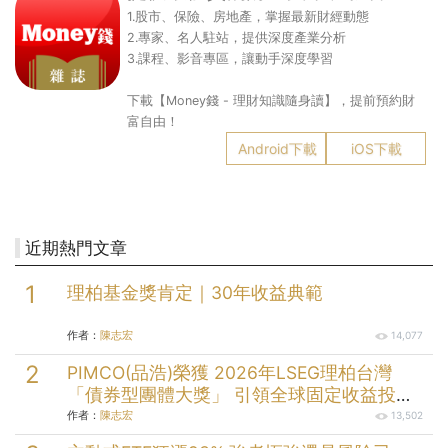
1.股市、保險、房地產，掌握最新財經動態
2.專家、名人駐站，提供深度產業分析
3.課程、影音專區，讓動手深度學習
下載【Money錢 - 理財知識隨身讀】，提前預約財
富自由！
Android下載
iOS下載
近期熱門文章
理柏基金獎肯定｜30年收益典範
作者：
陳志宏
14,077
PIMCO(品浩)榮獲 2026年LSEG理柏台灣
「債券型團體大獎」 引領全球固定收益投資
逾半世紀的投資實力
作者：
陳志宏
13,502