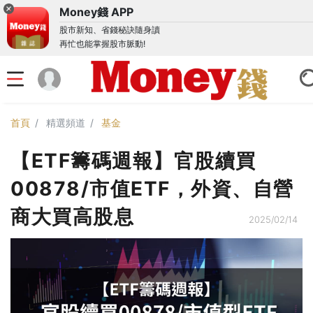
Money錢 APP
股市新知、省錢秘訣隨身讀
再忙也能掌握股市脈動!
首頁
精選頻道
基金
【ETF籌碼週報】官股續買
00878/市值ETF，外資、自營
商大買高股息
2025/02/14