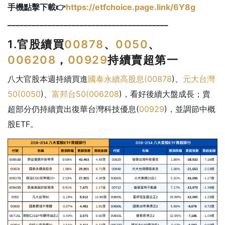
手機點擊下載👉
https://etfchoice.page.link/6Y8g
________________________________________
1.官股續買
00878
、
0050
、
006208
，
00929
持續賣超第一
八大官股本週持續買進
國泰永續高股息(
00878
)、
元大台灣
50(
0050
)、
富邦台50(
006208
)，看好後續大盤成長；賣
超部分仍持續賣出復華台灣科技優息(
00929
)，並調節中概
股ETF。