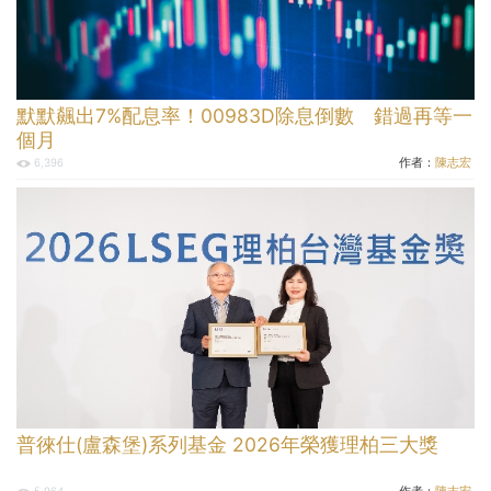
默默飆出7%配息率！00983D除息倒數 錯過再等一
個月
作者：
陳志宏
6,396
普徠仕(盧森堡)系列基金 2026年榮獲理柏三大獎