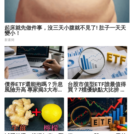
起床就先做件事，沒三天小腹就不見了! 肚子一天天
變小！
新素簡
債券ETF還能抱嗎？升息
台股市值型ETF誰最值得
風險升高 專家揭3大布局
買？7檔優缺點大比拚 找
方向靈活應對
出最適合你的配置