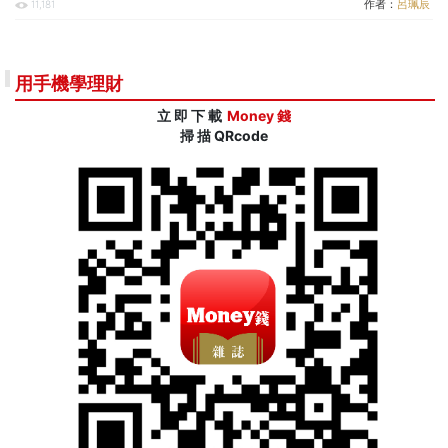
作者：
呂珮辰
11,181
用手機學理財
立 即 下 載
Money 錢
掃 描 QRcode