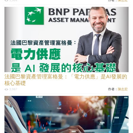
作者：
陳志宏
5,964
法國巴黎資產管理富格曼：「電力供應」是AI發展的
核心基礎
作者：
陳志宏
3,967