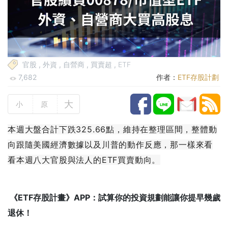
官股
,
外資
,
自營商
,
買賣超
,
ETF
7,682
作者：
ETF存股計劃
大
小
原
本週大盤合計下跌325.66點，維持在整理區間，整體動
向跟隨美國經濟數據以及川普的動作反應，那一樣來看
看本週八大官股與法人的ETF買賣動向。
《ETF存股計畫》APP：試算你的投資規劃能讓你提早幾歲
退休！