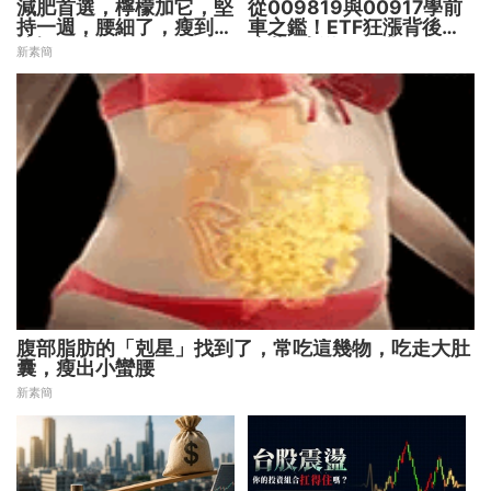
減肥首選，檸檬加它，堅
從009819與00917學前
持一週，腰細了，瘦到你
車之鑑！ETF狂漲背後
懷疑人生
暗藏2大溢價陷阱
新素簡
腹部脂肪的「剋星」找到了，常吃這幾物，吃走大肚
囊，瘦出小蠻腰
新素簡