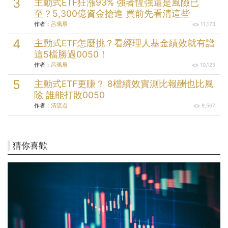
主動式ETF狂漲93% 強者恆強還是風險已
至？5,300億資金搶進 買前先看清這些
作者：
呂珮辰
11,173
主動式ETF怎麼挑？看經理人基金績效就有譜
這5檔勝過0050！
作者：
呂珮辰
10,125
主動式ETF更賺？ 8檔績效實測比報酬也比風
險 誰能打敗0050
作者：
清流君
9,567
猜你喜歡