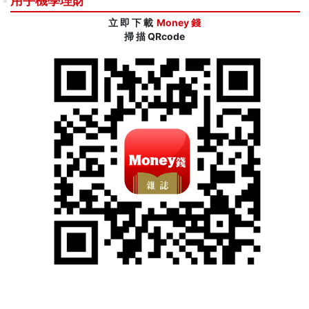
用手機學理財
立 即 下 載
Money 錢
掃 描 QRcode