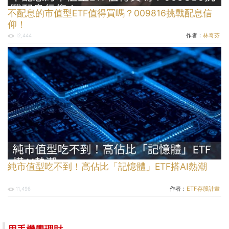
不配息的市值型ETF值得買嗎？009816挑戰配息信
仰！
作者：
林奇芬
12,444
純市值型吃不到！高佔比「記憶體」ETF搭AI熱潮
作者：
ETF存股計畫
11,496