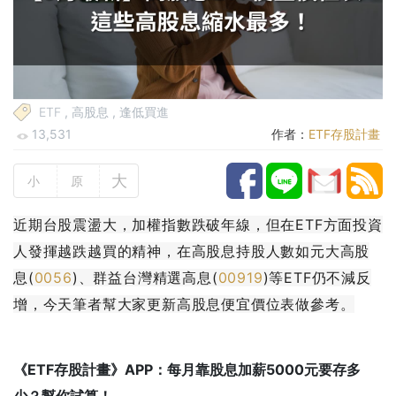
ETF
,
高股息
,
逢低買進
13,531
作者：
ETF存股計畫
大
小
原
近期台股震盪大，加權指數跌破年線，但在ETF方面投資
人發揮越跌越買的精神，在高股息持股人數如元大高股
息(
0056
)、群益台灣精選高息(
00919
)等ETF仍不減反
增，今天筆者幫大家更新高股息便宜價位表做參考。
《ETF存股計畫》APP：每月靠股息加薪5000元要存多
少？幫你試算！