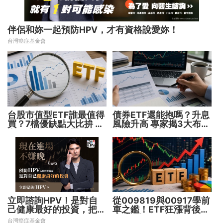
伴侶和妳一起預防HPV，才有資格說愛妳！
台灣癌症基金會
台股市值型ETF誰最值得
債券ETF還能抱嗎？升息
買？7檔優缺點大比拚 找
風險升高 專家揭3大布局
出最適合你的配置
方向靈活應對
立即諮詢HPV！是對自
從009819與00917學前
己健康最好的投資，把握
車之鑑！ETF狂漲背後
現在不嫌晚！
暗藏2大溢價陷阱
台灣癌症基金會