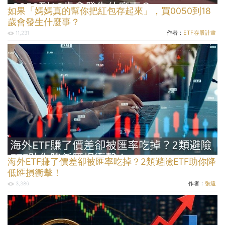
如果「媽媽真的幫你把紅包存起來」，買0050到18
歲會發生什麼事？
作者：
ETF存股計畫
11,231
海外ETF賺了價差卻被匯率吃掉？2類避險ETF助你降
低匯損衝擊！
作者：
張遠
3,386