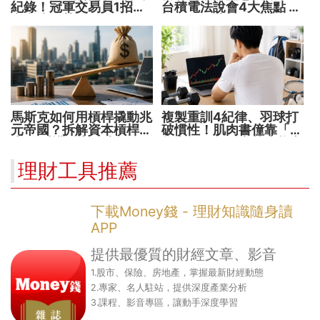
紀錄！冠軍交易員1招抓
台積電法說會4大焦點 AI
出翻倍強勢股
設備股、蘋概股受惠
馬斯克如何用槓桿撬動兆
複製重訓4紀律、羽球打
元帝國？拆解資本槓桿5
破慣性！肌肉書僮靠「動
步驟 看懂財富放大術
能交易」穩健穿越牛熊市
理財工具推薦
下載Money錢 - 理財知識隨身讀
APP
提供最優質的財經文章、影音
1.股市、保險、房地產，掌握最新財經動態
2.專家、名人駐站，提供深度產業分析
3.課程、影音專區，讓動手深度學習