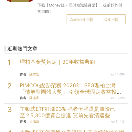
下載【Money錢 - 理財知識隨身讀】，提前預約財
富自由！
Android下載
iOS下載
近期熱門文章
理柏基金獎肯定｜30年收益典範
作者：
陳志宏
14,090
PIMCO(品浩)榮獲 2026年LSEG理柏台灣
「債券型團體大獎」 引領全球固定收益投資
逾半世紀的投資實力
作者：
陳志宏
13,628
主動式ETF狂漲93% 強者恆強還是風險已
至？5,300億資金搶進 買前先看清這些
作者：
呂珮辰
11,413