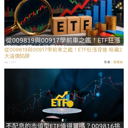
從009819與00917學前車之鑑！ETF狂漲背後 暗藏2
大溢價陷阱
作者：
陳重銘
1,983