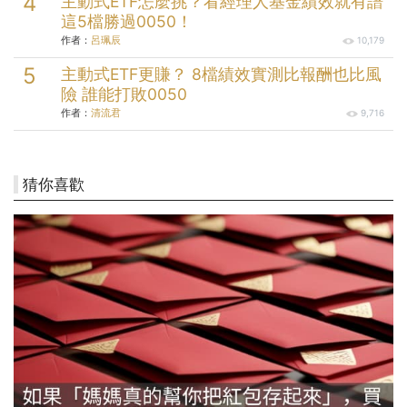
主動式ETF怎麼挑？看經理人基金績效就有譜
這5檔勝過0050！
作者：
呂珮辰
10,179
主動式ETF更賺？ 8檔績效實測比報酬也比風
險 誰能打敗0050
作者：
清流君
9,716
猜你喜歡