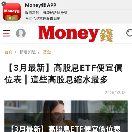
Money錢 APP
股市新知、省錢秘訣隨身讀
再忙也能掌握股市脈動!
首頁
精選頻道
基金
【3月最新】高股息ETF便宜價
位表 | 這些高股息縮水最多
2025/03/13