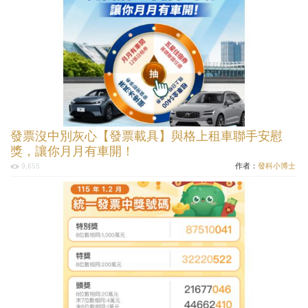
發票沒中別灰心【發票載具】與格上租車聯手安慰
獎，讓你月月有車開！
作者：
發科小博士
9,655