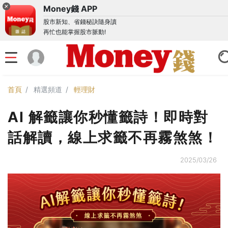
Money錢 APP
股市新知、省錢秘訣隨身讀
再忙也能掌握股市脈動!
首頁
精選頻道
輕理財
AI 解籤讓你秒懂籤詩！即時對
話解讀，線上求籤不再霧煞煞！
2025/03/26