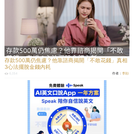
存款500萬仍焦慮？他靠諮商揭開「不敢花錢」真相
3心法擺脫金錢內耗
作者：
李勛
6,054