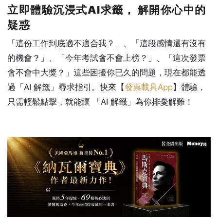
立即體驗沉浸式AI求籤， 解開你心中的
疑惑
「這份工作到底適不適合我？
」、
「這段感情還有沒有
的機會？
」、
「今年考試會不會上榜？
」、「這次發票
會不會中大獎？」
這些困擾你已久的問題，現在都能透
過「AI 解籤」尋求指引。快來【
發票載具App
】體驗，
只需輕鬆點擊，就能讓 「AI 解籤」為你排憂解難！