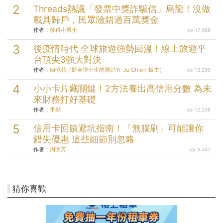
頭獎分別為「49912232」、
Threads熱議「發票中獎詐騙信」烏龍！沒做
「73145004」、「99174704」。
載具歸戶，民眾險錯過百萬獎金
作者：
發科小博士
17,966
後疫情時代 全球旅遊強勢回溫！線上旅遊平
台頂尖3強大對決
作者：
簡憶茹（財金博士生的雜記Yi-Ju Chien 板主）
13,299
小小卡片藏關鍵！2方法養出高信用分數 為未
來財務打好基礎
作者：
李勛
12,208
信用卡回饋避坑指南！「無腦刷」可能讓你
錯失優惠 這些細節別忽略
作者：
周明芳
9,447
猜你喜歡