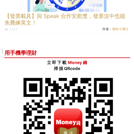
【發票載具】與 Speak 合作安慰獎，發票沒中也能
免費練英文！
作者：
發科小博士
6,853
用手機學理財
立 即 下 載
Money 錢
掃 描 QRcode