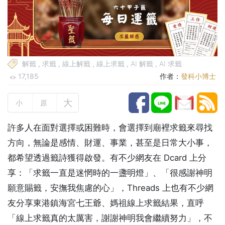
解籤
,
求籤
,
線上解籤
,
線上求籤
,
AI 解籤
,
AI 求籤
17,185
作者：
發科小博士
大
小
原
許多人在面對選擇或困難時，會選擇到廟裡求籤來尋找
方向，無論是感情、財運、事業，甚至是日常大小事，
都希望透過籤詩獲得啟發。有不少網友在 Dcard 上分
享：
「求籤一直是迷惘時的一盞明燈
」、
「很感謝神明
願意賜籤，安撫我焦慮的心
」，Threads 上也有不少網
友分享東港鎮海宮七王爺、媽祖線上求籤結果，直呼
「線上求籤真的太厲害，謝謝神明我會繼續努力」，不