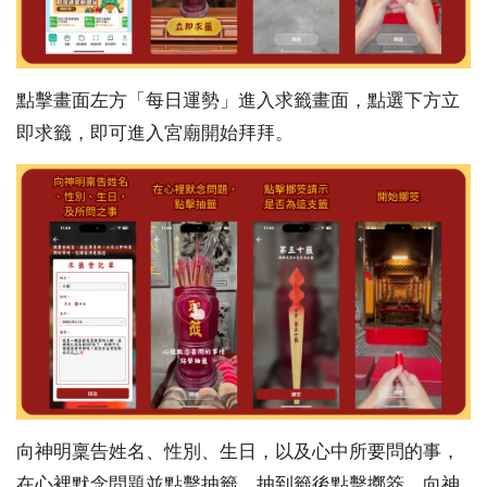
點擊畫面左方「每日運勢」進入求籤畫面，點選下方立
即求籤，即可進入宮廟開始拜拜。
向神明稟告姓名、性別、生日，以及心中所要問的事，
在心裡默念問題並點擊抽籤，抽到籤後點擊擲筊，向神