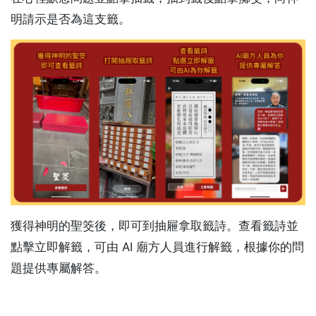
明請示是否為這支籤。
獲得神明的聖筊後，即可到抽屜拿取籤詩。查看籤詩並
點擊立即解籤，可由 AI 廟方人員進行解籤，根據你的問
題提供專屬解答。