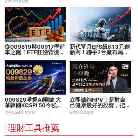
台灣癌症基金會
從009819與00917學前
新代單月EPS飆8.13元創
車之鑑！ETF狂漲背後
新高！聯手2台廠布局機
暗藏2大溢價陷阱
器人大腦 搶攻數十兆商
機
009829掌握AI關鍵 大
立即諮詢HPV！是對自
華韓國KOSPI 50今強勢
己健康最好的投資，把握
開募
現在不嫌晚！
大華銀全能行銷方案
台灣癌症基金會
理財工具推薦