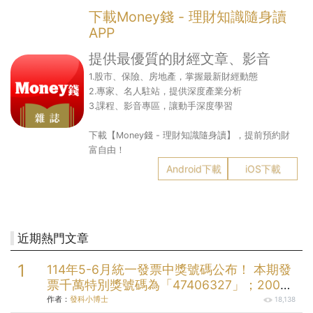
下載Money錢 - 理財知識隨身讀
APP
提供最優質的財經文章、影音
1.股市、保險、房地產，掌握最新財經動態
2.專家、名人駐站，提供深度產業分析
3.課程、影音專區，讓動手深度學習
下載【Money錢 - 理財知識隨身讀】，提前預約財
富自由！
Android下載
iOS下載
近期熱門文章
114年5-6月統一發票中獎號碼公布！ 本期發
票千萬特別獎號碼為「47406327」；200萬
元特獎號碼為「05579058」；三組20萬元
作者：
發科小博士
18,138