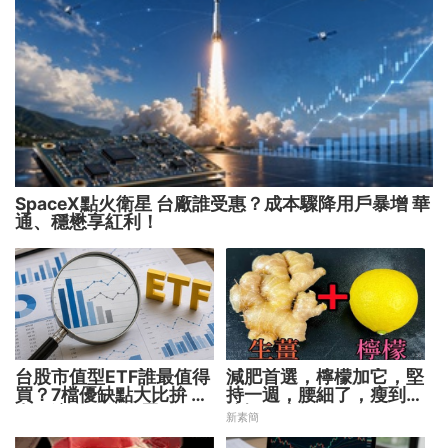
SpaceX點火衛星 台廠誰受惠？成本驟降用戶暴增 華
通、穩懋享紅利！
台股市值型ETF誰最值得
減肥首選，檸檬加它，堅
買？7檔優缺點大比拚 找
持一週，腰細了，瘦到你
出最適合你的配置
懷疑人生
新素簡