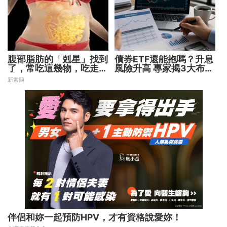
腹部脂肪的「剋星」找到
債券ETF還能抱嗎？升息
了，常吃這幾物，吃走大
風險升高 專家揭3大布局
肚囊，瘦出小蠻腰
方向靈活應對
新素簡
伴侶和妳一起預防HPV，才有資格說愛妳！