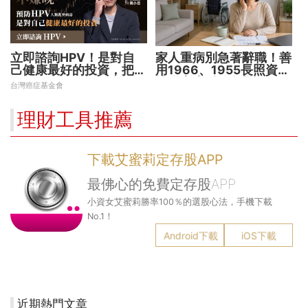
立即諮詢HPV！是對自
家人重病別急著辭職！善
己健康最好的投資，把握
用1966、1955長照資源
現在不嫌晚！
撐過家庭財務危機
台灣癌症基金會
理財工具推薦
下載艾蜜莉定存股APP
最佛心的免費定存股APP
小資女艾蜜莉勝率100％的選股心法，手機下載
No.1！
Android下載
iOS下載
近期熱門文章