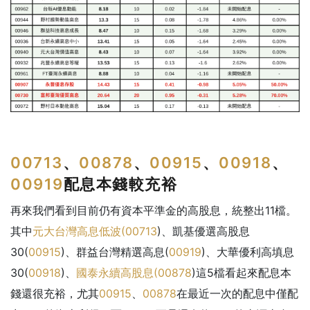
00713
、
00878
、
00915
、
00918
、
00919
配息本錢較充裕
再來我們看到目前仍有資本平準金的高股息，統整出11檔。
其中
元大台灣高息低波(
00713
)、凱基優選高股息
30(
00915
)、群益台灣精選高息(
00919
)、大華優利高填息
30(
00918
)、
國泰永續高股息(
00878
)這5檔看起來配息本
錢還很充裕，尤其
00915
、
00878
在最近一次的配息中僅配