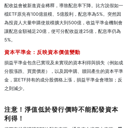
配收益會被新進資金稀釋，導致配息率下降。比方說假如一
檔ETF原先有100億規模、5億股利，配息率為5%。突然因
為投資人大量申購使規模擴大到500億，收益平準金機制會
讓配息金額補足20億，使可分配收益達25億，配息率仍為
5%。
資本平準金：反映資本價值變動
損益平準金包含已實現及未實現的資本利得與損失（例如成
分股漲跌、買賣價差），以及因申購、贖回產生的資本平準
金，當ETF持有的成分股價格上漲，損益平準金會增加；反
之則減少。
注意！淨值低於發行價時不能配發資本
利得！