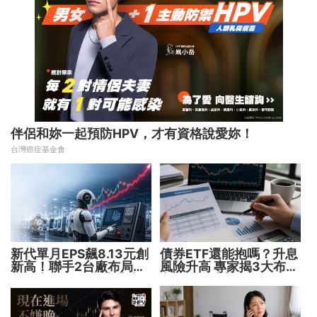
伴侶和妳一起預防HPV，才有資格說愛妳！
台灣癌症基金會
新代單月EPS飆8.13元創
債券ETF還能抱嗎？升息
新高！聯手2台廠布局機
風險升高 專家揭3大布局
器人大腦 搶攻數十兆商
方向靈活應對
機