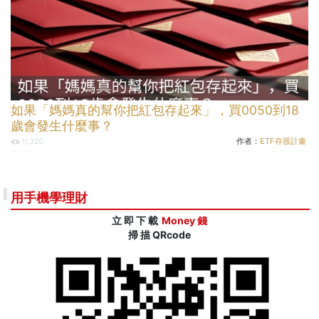
如果「媽媽真的幫你把紅包存起來」，買0050到18
歲會發生什麼事？
作者：
ETF存股計畫
11,220
用手機學理財
立 即 下 載
Money 錢
掃 描 QRcode