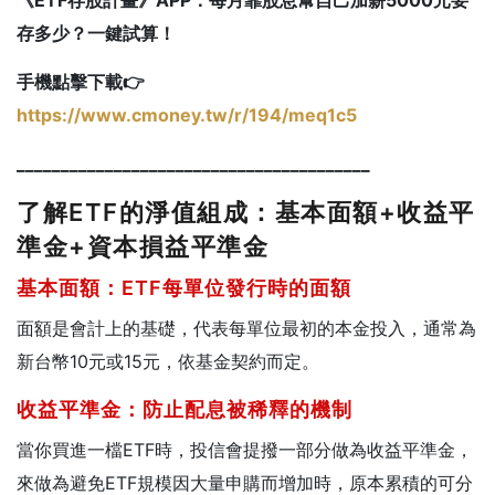
存多少？一鍵試算！
手機點擊下載👉
https://www.cmoney.tw/r/194/meq1c5
________________________________________
了解ETF的淨值組成：基本面額+收益平
準金+資本損益平準金
基本面額：ETF每單位發行時的面額
面額是會計上的基礎，代表每單位最初的本金投入，通常為
新台幣10元或15元，依基金契約而定。
收益平準金：防止配息被稀釋的機制
當你買進一檔ETF時，投信會提撥一部分做為收益平準金，
來做為避免ETF規模因大量申購而增加時，原本累積的可分