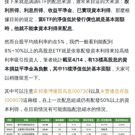
接下來就是講講ETF的配息來源，通常來自這四大來源：
股
利所得、利息所得、收益平準金、已實現資本利得
。那麼根
據目前的規定，
當ETF的淨值低於發行價也就是基本面額
時，他就不能拿資本利得來配息
。
然而台股平均殖利率約在5%，我們一般看到能配到
8%~10%以上的高股息ETF就是依靠配發資本利得來拉高殖
利率吸引投資人，筆者統計
截至4/14，有13檔高股息的資
本損益平準金為負數，其中11檔淨值低於基本面額
，大家可
以稍微留意一下。
其中可以注意
富邦臺灣優質高息(
00730
)以及
永豐優息存股
(
00907
)這兩檔，在上一次配息組成仍有配發50%以上的資
本利得，在目前情況有可能面臨配息縮水的情況。