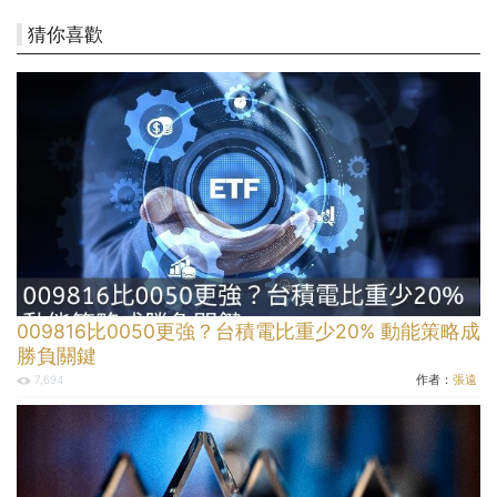
猜你喜歡
009816比0050更強？台積電比重少20% 動能策略成
勝負關鍵
作者：
張遠
7,694