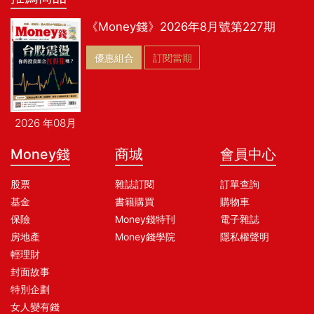
《Money錢》2026年8月號第227期
優惠組合
訂閱當期
2026 年08月
Money錢
商城
會員中心
股票
雜誌訂閱
訂單查詢
基金
書籍購買
購物車
保險
Money錢特刊
電子雜誌
房地產
Money錢學院
隱私權聲明
輕理財
封面故事
特別企劃
女人變有錢