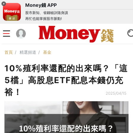
Money錢 APP
股市新知、省錢秘訣隨身讀
再忙也能掌握股市脈動!
首頁
精選頻道
基金
10%殖利率還配的出來嗎？「這
5檔」高股息ETF配息本錢仍充
裕！
2025/04/15