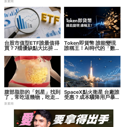
新素簡
台股市值型ETF誰最值得
Token即貨幣 誰能變現
買？7檔優缺點大比拚 找
誰稱王！AI時代的「數位
出最適合你的配置
水電費」重塑商業模式
腹部脂肪的「剋星」找到
SpaceX點火衛星 台廠誰
了，常吃這幾物，吃走大
受惠？成本驟降用戶暴增
肚囊，瘦出小蠻腰
華通、穩懋享紅利！
新素簡