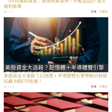
「0050連結基金」成省稅新選擇！不配息設計 放大
複利效果
作者：
艾蜜莉
9,307
美股資金大逃殺？記憶體＋半導體雙引擎帶動日韓股
狂飆 8檔ETF吃補！
作者：
呂珮辰
8,135