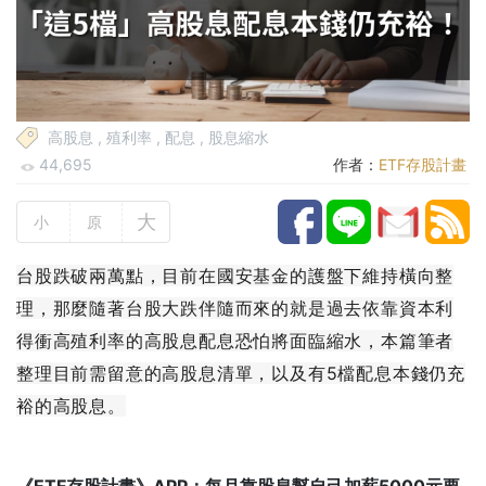
高股息
,
殖利率
,
配息
,
股息縮水
44,695
作者：
ETF存股計畫
大
小
原
台股跌破兩萬點，目前在國安基金的護盤下維持橫向整
理，那麼隨著台股大跌伴隨而來的就是過去依靠資本利
得衝高殖利率的高股息配息恐怕將面臨縮水，本篇筆者
整理目前需留意的高股息清單，以及有5檔配息本錢仍充
裕的高股息。
《ETF存股計畫》APP：每月靠股息幫自己加薪5000元要