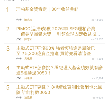
理柏基金獎肯定｜30年收益典範
作者：
陳志宏
14,080
PIMCO(品浩)榮獲 2026年LSEG理柏台灣
「債券型團體大獎」 引領全球固定收益投資
逾半世紀的投資實力
作者：
陳志宏
13,557
主動式ETF狂漲93% 強者恆強還是風險已
至？5,300億資金搶進 買前先看清這些
作者：
呂珮辰
11,298
主動式ETF怎麼挑？看經理人基金績效就有譜
這5檔勝過0050！
作者：
呂珮辰
10,164
主動式ETF更賺？ 8檔績效實測比報酬也比風
險 誰能打敗0050
作者：
清流君
9,639