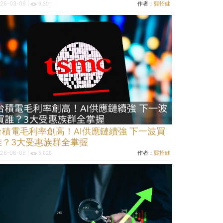
26-03-09 |
作者：
龔招健
9,301
台積電毛利率創高！AI供應鏈續強 下一波買
誰？3大受惠族群全掌握
26-06-08 |
作者：
龔招健
5,628