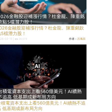
2026金融股迎補漲行情？杜金龍、陳重銘欽
點5檔潛力股！
26-03-15 |
作者：
呂珮辰
26,073
台積電資本支出上看560億美元！AI續熱不追
高 低基期成新布局方向