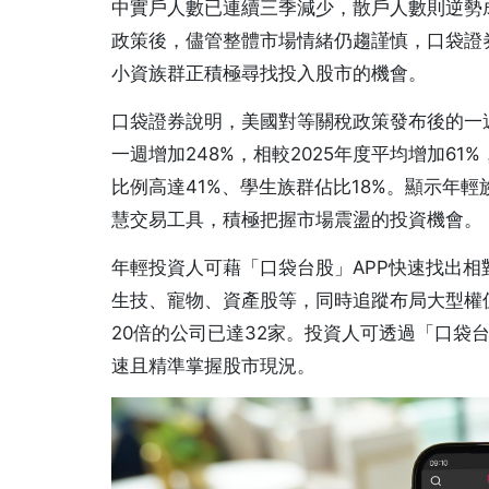
中實戶人數已連續三季減少，散戶人數則逆勢
政策後，儘管整體市場情緒仍趨謹慎，口袋證
小資族群正積極尋找投入股市的機會。
口袋證券說明，美國對等關稅政策發布後的一
一週增加248%，相較2025年度平均增加61
比例高達41%、學生族群佔比18%。顯示年
慧交易工具，積極把握市場震盪的投資機會。
年輕投資人可藉「口袋台股」APP快速找出
生技、寵物、資產股等，同時追蹤布局大型權
20倍的公司已達32家。投資人可透過「口袋
速且精準掌握股市現況。