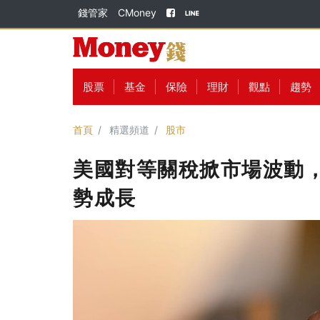
錢管家
CMoney
股票
基金
保險
理財
觀點
趨勢
首頁
精選頻道
股市
美國對等關稅掀市場波動
勢成長