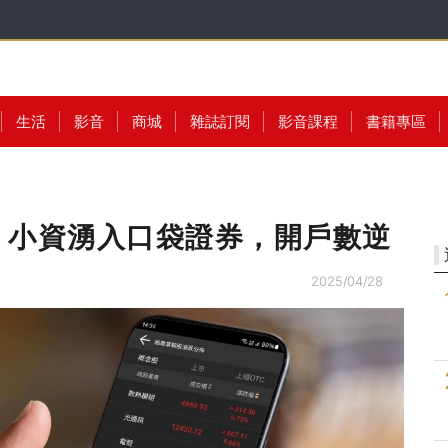
生活
影音
商城
雜誌訂閱
影音課程
書籍專區
，小資湧入口袋證券，開戶數逆
2025/04/28