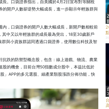
成長。口袋證券指出，自美國於4月2日宣布對等關稅
券的開戶人數卻逆勢大幅成長，進一步顯示年輕族群與
週內，口袋證券的開戶人數大幅成長，新開戶數相較前
%，其中又以年輕族群的成長最為突出，18至30歲新戶
20
輕族群與小資族群認同透過口袋證券，使用數位科技及智
相對抗跌的防禦型概念股，包含：線上遊戲、物流、農業
值股的機會，目前台灣50指數成分股中，本益比低於
台股」APP的多元選股、細產業類股漲跌分佈功能，快