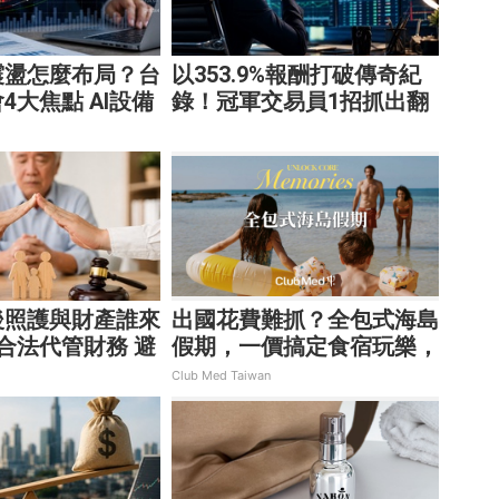
震盪怎麼布局？台
以353.9%報酬打破傳奇紀
4大焦點 AI設備
錄！冠軍交易員1招抓出翻
股受惠
倍強勢股
後照護與財產誰來
出國花費難抓？全包式海島
合法代管財務 避
假期，一價搞定食宿玩樂，
暴！
省錢更省心！
Club Med Taiwan