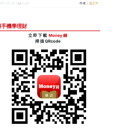
26-03-02 |
作者：
溫正中
5,847
用手機學理財
立 即 下 載
Money 錢
掃 描 QRcode