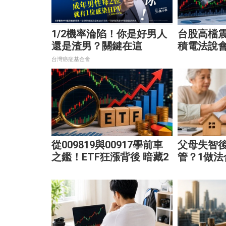
1/2機率淪陷！你是好男人
台股高檔
還是渣男？關鍵在這
積電法說會
股、蘋概
台灣癌症基金會
從009819與00917學前車
父母失智
之鑑！ETF狂漲背後 暗藏2
管？1做法
大溢價陷阱
免家庭風