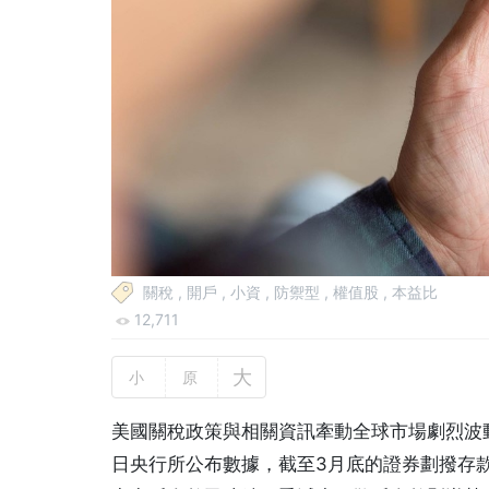
關稅
,
開戶
,
小資
,
防禦型
,
權值股
,
本益比
12,711
大
小
原
美國關稅政策與相關資訊牽動全球市場劇烈波
日央行所公布數據，截至3月底的證券劃撥存