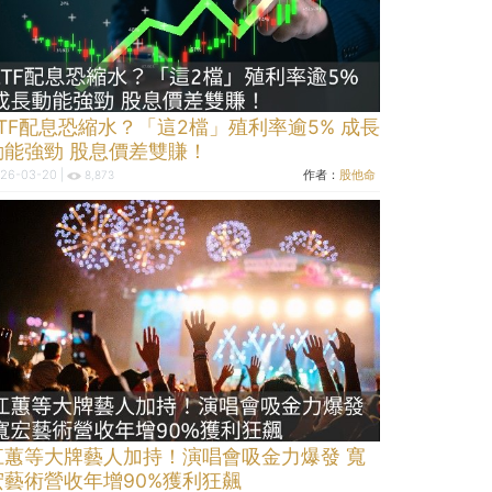
ETF配息恐縮水？「這2檔」殖利率逾5% 成長
動能強勁 股息價差雙賺！
26-03-20 |
作者：
股他命
8,873
江蕙等大牌藝人加持！演唱會吸金力爆發 寬
宏藝術營收年增90%獲利狂飆