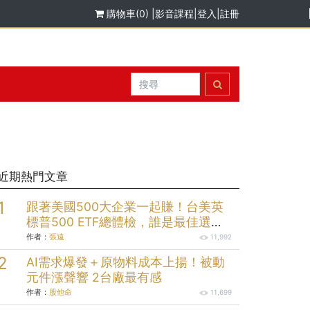
購物車(0)
|
影音課程
|
登入
|
註冊
近期熱門文章
跟著美國500大企業一起賺！台美英
標普500 ETF總體檢，誰是最佳選
擇？
作者：
張遠
11,992
AI需求爆發＋原物料成本上揚！被動
元件漲聲響 2台廠最有感
作者：
股他命
11,699