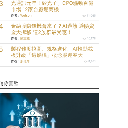
光通訊元年！矽光子、CPO驅動百億
市場 12家台廠迎商機
作者：
Welson
11,065
金融股賺錢機會來了？AI過熱 避險資
金大挪移 這2族群最受惠！
作者：
陳重銘
10,178
製程難度拉高、規格進化！AI推動載
板升級「這幾檔」概念股迎春天
作者：
股他命
8,881
猜你喜歡