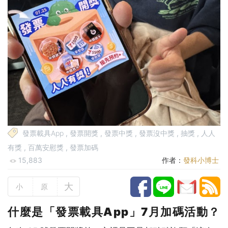
發票載具App
,
發票開獎
,
發票中獎
,
發票沒中獎
,
抽獎
,
人人
有獎
,
百萬安慰獎
,
發票加碼
15,883
作者：
發科小博士
大
小
原
什麼是「發票載具App」7月加碼活動？