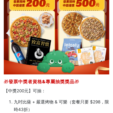
🎁
發票中獎者資格&專屬抽獎獎品
🎁
【中獎200元】可抽：
九吋比薩 + 嚴選烤物 & 可樂（套餐只要 $298，限
時43折）