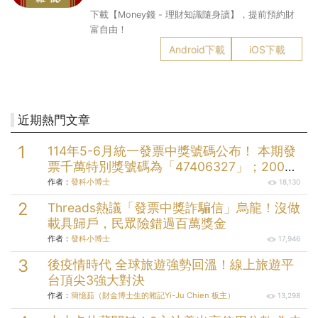
下載【Money錢 - 理財知識隨身讀】，提前預約財
富自由！
Android下載
iOS下載
近期熱門文章
114年5-6月統一發票中獎號碼公布！ 本期發
票千萬特別獎號碼為「47406327」；200萬
元特獎號碼為「05579058」；三組20萬元
作者：
發科小博士
18,130
頭獎分別為「49912232」、
Threads熱議「發票中獎詐騙信」烏龍！沒做
「73145004」、「99174704」。
載具歸戶，民眾險錯過百萬獎金
作者：
發科小博士
17,946
後疫情時代 全球旅遊強勢回溫！線上旅遊平
台頂尖3強大對決
作者：
簡憶茹（財金博士生的雜記Yi-Ju Chien 板主）
13,298