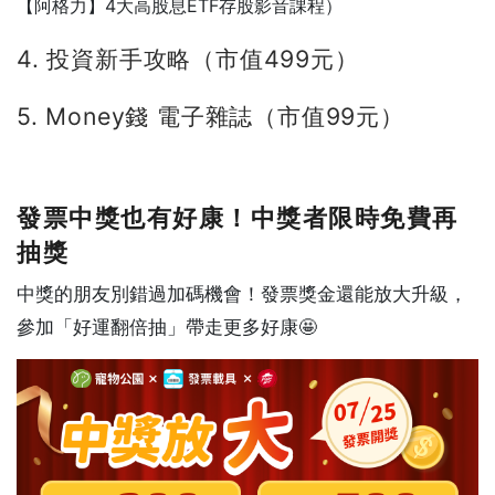
【阿格力】4大高股息ETF存股影音課程）
4.
投資新手攻略（市值499元）
5.
Money錢 電子雜誌（市值99元）
發票中獎也有好康！中獎者限時免費再
抽獎
中獎的朋友別錯過加碼機會！發票獎金還能放大升級，
參加「好運翻倍抽」帶走更多好康🤩