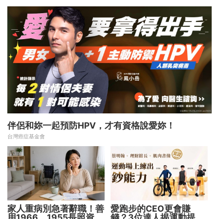
伴侶和妳一起預防HPV，才有資格說愛妳！
台灣癌症基金會
家人重病別急著辭職！善
愛跑步的CEO更會賺
用1966、1955長照資源
錢？3位達人揭運動提升