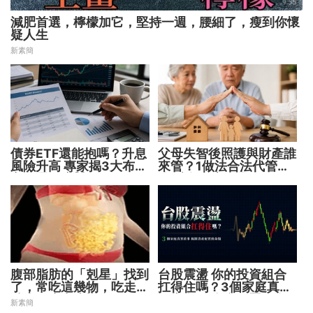
減肥首選，檸檬加它，堅持一週，腰細了，瘦到你懷
疑人生
新素簡
債券ETF還能抱嗎？升息
父母失智後照護與財產誰
風險升高 專家揭3大布局
來管？1做法合法代管財
方向靈活應對
務 避免家庭風暴！
腹部脂肪的「剋星」找到
台股震盪 你的投資組合
了，常吃這幾物，吃走大
扛得住嗎？3個家庭真實
肚囊，瘦出小蠻腰
故事 揭開資產配置致命
新素簡
傷