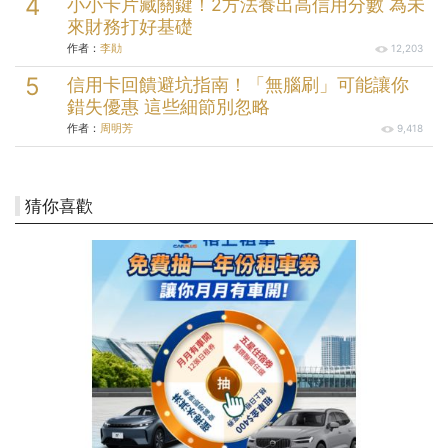
小小卡片藏關鍵！2方法養出高信用分數 為未
來財務打好基礎
作者：
李勛
12,203
信用卡回饋避坑指南！「無腦刷」可能讓你
錯失優惠 這些細節別忽略
作者：
周明芳
9,418
猜你喜歡