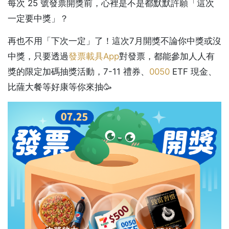
每次 25 號發票開獎前，心裡是不是都默默許願「這次
一定要中獎」？
再也不用「下次一定」了！這次7月開獎不論你中獎或沒
中獎，只要透過
發票載具App
對發票，都能參加人人有
獎的限定加碼抽獎活動，7-11 禮券、
0050
ETF 現金、
比薩大餐等好康等你來抽🥳