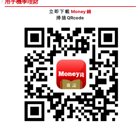
用手機學理財
立 即 下 載
Money 錢
掃 描 QRcode