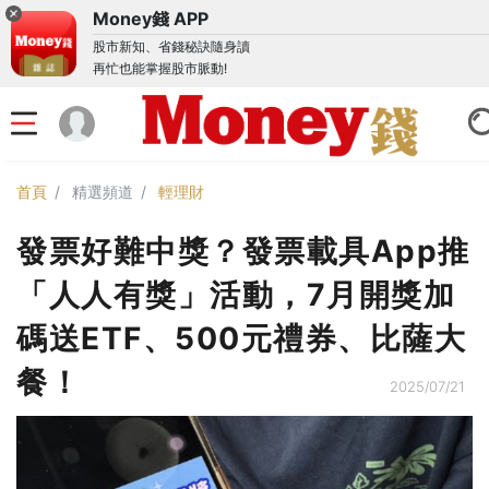
Money錢 APP
股市新知、省錢秘訣隨身讀
再忙也能掌握股市脈動!
首頁
精選頻道
輕理財
發票好難中獎？發票載具App推
「人人有獎」活動，7月開獎加
碼送ETF、500元禮券、比薩大
餐！
2025/07/21