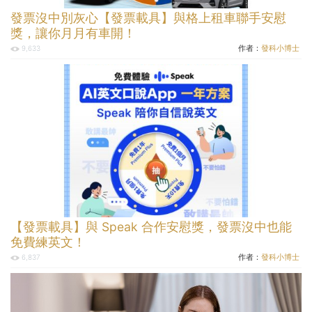
發票沒中別灰心【發票載具】與格上租車聯手安慰
獎，讓你月月有車開！
作者：
發科小博士
9,633
【發票載具】與 Speak 合作安慰獎，發票沒中也能
免費練英文！
作者：
發科小博士
6,837