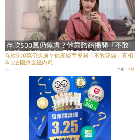
存款500萬仍焦慮？他靠諮商揭開「不敢花錢」真相
3心法擺脫金錢內耗
作者：
李勛
6,022