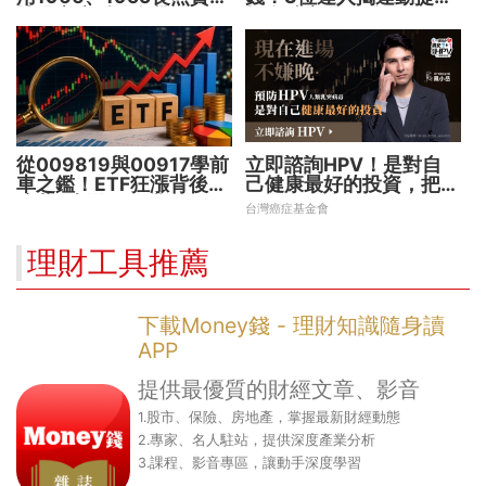
撐過家庭財務危機
投資勝率的關鍵！
從009819與00917學前
立即諮詢HPV！是對自
車之鑑！ETF狂漲背後
己健康最好的投資，把握
暗藏2大溢價陷阱
現在不嫌晚！
台灣癌症基金會
理財工具推薦
下載Money錢 - 理財知識隨身讀
APP
提供最優質的財經文章、影音
1.股市、保險、房地產，掌握最新財經動態
2.專家、名人駐站，提供深度產業分析
3.課程、影音專區，讓動手深度學習