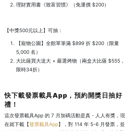
理財實用書《致富習慣》（免運價 $200）
【中獎500元以上】可抽：
【寵物公園】全館單筆滿 $899 折 $200（限量
5,000 名）
大比薩買大送大 + 嚴選烤物（兩盒大比薩 $555，
限時34折）
快下載發票載具App，預約開獎日抽好
禮！
這次發票載具App 的 7 月加碼活動是真・人人有獎，現
在就下載【
發票載具App
】，對 114 年 5-6 月發票，並