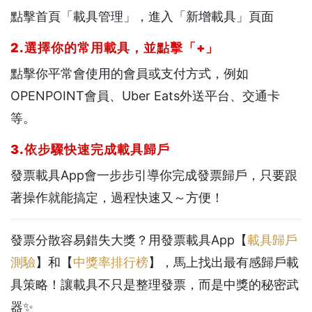
點擊首頁「載具管理」，進入「新增載具」頁面
2.選擇你的常用載具，並點擊「+」
點擊你平常會使用的會員或支付方式，例如
OPENPOINT會員、Uber Eats外送平台、交通卡
等。
3.依步驟快速完成載具歸戶
發票載具App會一步步引導你完成發票歸戶，只要跟
著操作就能搞定，過程快速又～方便！
發票分散容易錯失大獎？用
發票載具App
【
載具歸戶
測驗
】和【
中獎率排行榜
】，馬上找出最有感歸戶載
具策略！讓載具不只是整理發票，而是中獎的秘密武
器✨