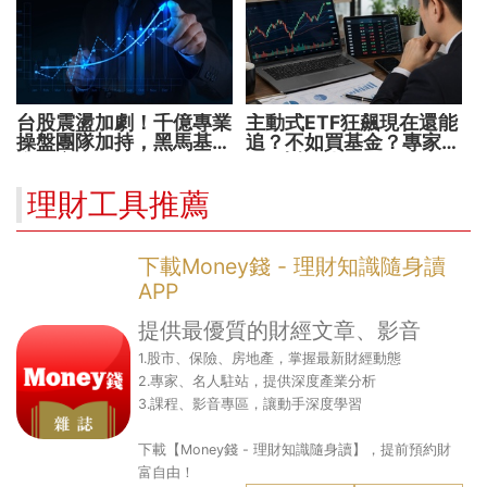
台股震盪加劇！千億專業
主動式ETF狂飆現在還能
操盤團隊加持，黑馬基金
追？不如買基金？專家親
全面突圍
解5大疑問！
理財工具推薦
下載Money錢 - 理財知識隨身讀
APP
提供最優質的財經文章、影音
1.股市、保險、房地產，掌握最新財經動態
2.專家、名人駐站，提供深度產業分析
3.課程、影音專區，讓動手深度學習
下載【Money錢 - 理財知識隨身讀】，提前預約財
富自由！