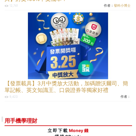
作者：
發科小博士
12,741
【發票載具】3月中獎放大活動，加碼贈沃爾司、簡
單記帳、英文知識王、口袋證券等獨家好禮
作者：
9,423
用手機學理財
立 即 下 載
Money 錢