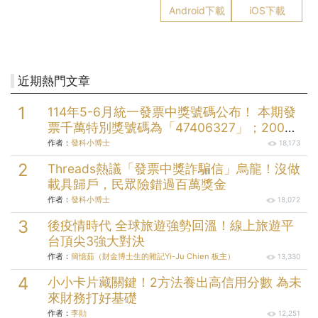
Android下載
iOS下載
近期熱門文章
114年5-6月統一發票中獎號碼公布！ 本期發
票千萬特別獎號碼為「47406327」；200萬
元特獎號碼為「05579058」；三組20萬元
作者：
發科小博士
18,173
頭獎分別為「49912232」、
Threads熱議「發票中獎詐騙信」烏龍！沒做
「73145004」、「99174704」。
載具歸戶，民眾險錯過百萬獎金
作者：
發科小博士
18,072
後疫情時代 全球旅遊強勢回溫！線上旅遊平
台頂尖3強大對決
作者：
簡憶茹（財金博士生的雜記Yi-Ju Chien 板主）
13,330
小小卡片藏關鍵！2方法養出高信用分數 為未
來財務打好基礎
作者：
李勛
12,251