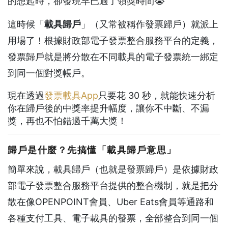
的想起時，卻發現早已過了領獎時間😭
這時候「
載具歸戶
」（又常被稱作發票歸戶）就派上
用場了！根據
財政部電子發票整合服務平台
的定義，
發票歸戶就是將分散在不同載具的電子發票統一綁定
到同一個對獎帳戶。
現在透過
發票載具App
只要花 30 秒，就能快速分析
你在歸戶後的中獎率提升幅度，讓你不中斷、不漏
獎，再也不怕錯過千萬大獎！
歸戶是什麼？先搞懂「載具歸戶意思」
簡單來說，載具歸戶（也就是發票歸戶）是依據
財政
部電子發票整合服務平台
提供的整合機制，就是把分
散在像OPENPOINT會員、Uber Eats會員等通路和
各種支付工具、電子載具的發票，全部整合到同一個