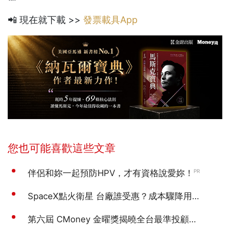
📲 現在就下載 >>
發票載具App