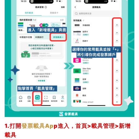
1.打開
發票載具Ap
p進入，首頁>載具管理>新增
載具