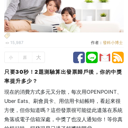
15,987
作者：
發科小博士
大
小
原
只要30秒！2題測驗算出發票歸戶後，你的中獎
率提升多少？
現在的消費方式多元又分散，每次用OPENPOINT、
Uber Eats、刷會員卡、用信用卡結帳時，看起來很
方便，但你知道嗎？這些發票很可能從此遺落在系統
角落或電子信箱深處，中獎了也沒人通知你！等你真