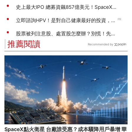
推薦閱讀
Recommended by
SpaceX點火衛星 台廠誰受惠？成本驟降用戶暴增 華