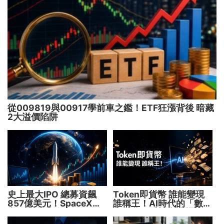
從009819與00917學前車之鑑！ETF狂漲背後 暗藏
2大溢價陷阱
史上最大IPO 總募資飆
Token即貨幣 誰能變現
857億美元！SpaceX升
誰稱王！AI時代的「數位
空 股價能飛多久？
水電費」重塑商業模式