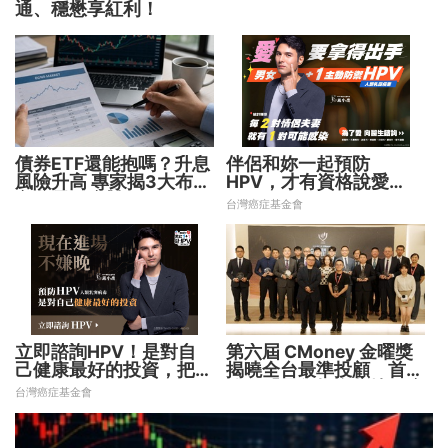
通、穩懋享紅利！
債券ETF還能抱嗎？升息
伴侶和妳一起預防
風險升高 專家揭3大布局
HPV，才有資格說愛
方向靈活應對
妳！
台灣癌症基金會
立即諮詢HPV！是對自
第六屆 CMoney 金曜獎
己健康最好的投資，把握
揭曉全台最準投顧 首度
現在不嫌晚！
公開「零售投資數據」應
台灣癌症基金會
用 助攻投顧、投信打造
下一代