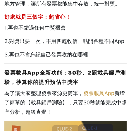
地方管理，讓所有發票都能集中存放，統一對獎。
好處就是三個字：超省心！
1.再也不錯過任何中獎機會
2.對獎只要一次，不用四處收信、點開各種不同App
3.再也不會忘記自己發票收納在哪裡
發票載具App全新功能：30秒、2題載具歸戶測
驗，秒算你的提升預估中獎率
為了讓大家整理發票來源更簡單，
發票載具App
新增
了簡單的【載具歸戶測驗】，只要30秒就能完成中獎
率分析，超級直覺！