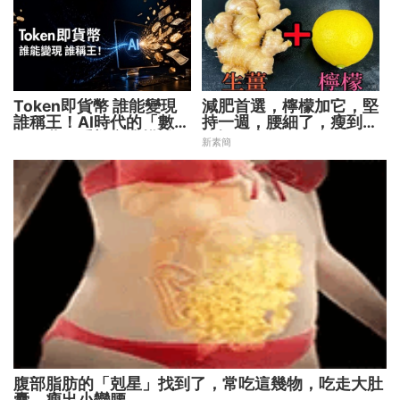
Token即貨幣 誰能變現
減肥首選，檸檬加它，堅
誰稱王！AI時代的「數位
持一週，腰細了，瘦到你
水電費」重塑商業模式
懷疑人生
新素簡
腹部脂肪的「剋星」找到了，常吃這幾物，吃走大肚
囊，瘦出小蠻腰