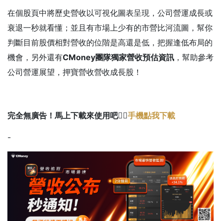
在個股頁中將歷史營收以可視化圖表呈現，公司營運成長或
衰退一秒就看懂；並且有市場上少有的市營比河流圖，幫你
判斷目前股價相對營收的位階是高還是低，把握逢低布局的
機會，另外還有
CMoney團隊獨家營收預估資訊
，幫助參考
公司營運展望，押寶營收營收成長股！
完全無廣告！馬上下載來使用吧👉🏻
手機點我下載
-