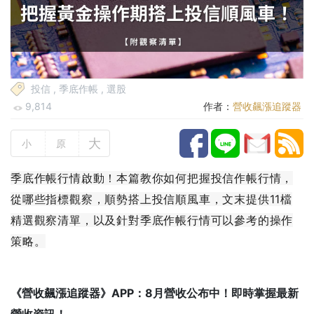
投信
,
季底作帳
,
選股
9,814
作者：
營收飆漲追蹤器
大
小
原
季底作帳行情啟動！本篇教你如何把握投信作帳行情，
從哪些指標觀察，順勢搭上投信順風車，文末提供11檔
精選觀察清單，以及針對季底作帳行情可以參考的操作
策略。
《營收飆漲追蹤器》APP：8月營收公布中！即時掌握最新
營收資訊！