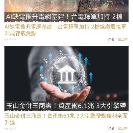
AI缺電推升電網基建！台電釋單加持 2檔線纜股接單
旺成存股焦點
作者：
溫正中
8,174
玉山金併三商壽！資產衝6.1兆 3大引擎帶動獲利全面
升溫
作者：
溫正中
6,142