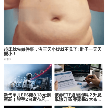
起床就先做件事，沒三天小腹就不見了! 肚子一天天
變小！
新素簡
新代單月EPS飆8.13元創
債券ETF還能抱嗎？升息
新高！聯手2台廠布局機
風險升高 專家揭3大布局
器人大腦 搶攻數十兆商
方向靈活應對
機