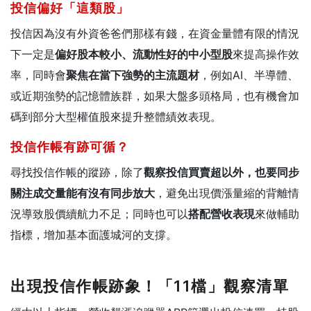
投信偏好「這類股」
投信因為沒有外資爸爸們那樣有錢，在資金量體有限的情況
下一定是
偏好股本較小、流動性好的中小型股
來提高操作效
率，同時會
聚焦在當下強勢的主流題材
，例如AI、半導體、
或近期強勢的記憶體族群，如果大盤多頭格局，也有機會加
碼到部分大型權值股來提升整體績效表現。
投信作帳有跡可循？
尋找投信作帳的蹤跡，除了
觀察投信買賣超以外，也要同步
關注成交量能有沒有同步放大
，避免出現價漲量縮的背離情
況導致股價續航力不足；同時也可以
搭配營收表現
來做輔助
指標，增加基本面護城河的支撐。
出現投信作帳跡象！「11檔」觀察清單