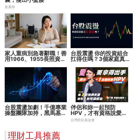
新素簡
家人重病別急著辭職！善
台股震盪 你的投資組合
用1966、1955長照資源
扛得住嗎？3個家庭真實
撐過家庭財務危機
故事 揭開資產配置致命
傷
台股震盪加劇！千億專業
伴侶和妳一起預防
操盤團隊加持，黑馬基金
HPV，才有資格說愛
全面突圍
妳！
台灣癌症基金會
理財工具推薦