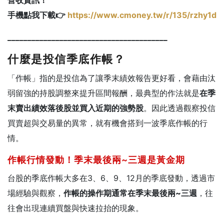
手機點我下載👉
https://www.cmoney.tw/r/135/rzhy1d
________________________________________
什麼是投信季底作帳？
「作帳」指的是投信為了讓季末績效報告更好看，會藉由汰
弱留強的持股調整來提升區間報酬，最典型的作法就是
在季
末賣出績效落後股並買入近期的強勢股
。因此透過觀察投信
買賣超與交易量的異常，就有機會搭到一波季底作帳的行
情。
作帳行情發動！季末最後兩~三週是黃金期
台股的季底作帳大多在3、6、9、12月的季底發動，透過市
場經驗與觀察，
作帳的操作期通常在季末最後兩~三週
，往
往會出現連續買盤與快速拉抬的現象。