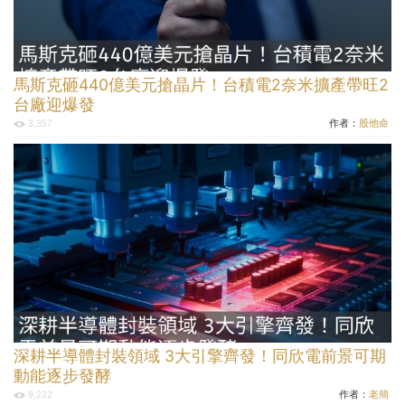
馬斯克砸440億美元搶晶片！台積電2奈米擴產帶旺2
台廠迎爆發
作者：
股他命
3,357
深耕半導體封裝領域 3大引擎齊發！同欣電前景可期
動能逐步發酵
作者：
老簡
9,222