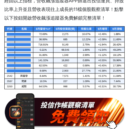
經由以上指標，營收飆漲追蹤器APP篩選出投信連買、持股
比率上升並且營收表現往上成長的11檔個股觀察清單！點擊
以下按鈕開啟營收飆漲追蹤器免費解鎖完整清單！