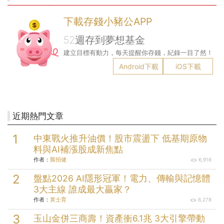
下載存錢小豬公APP
52週存到夢想基金
建立目標有動力，每天提醒你存錢，紀錄一目了然！
Android下載
iOS下載
近期熱門文章
中東戰火推升油價！股市震盪下 低基期原物
料與AI補漲股成新焦點
作者：
龔招健
6,916
盤點2026 AI隱形冠軍！電力、傳輸與記憶體
3大主線 誰成最大贏家？
作者：
黃士育
6,278
玉山金併三商壽！資產衝6.1兆 3大引擎帶動