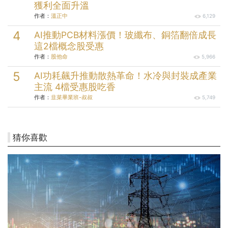
獲利全面升溫
作者：
溫正中
6,129
AI推動PCB材料漲價！玻纖布、銅箔翻倍成長
這2檔概念股受惠
作者：
股他命
5,966
AI功耗飆升推動散熱革命！水冷與封裝成產業
主流 4檔受惠股吃香
作者：
韭菜畢業班-叔叔
5,749
猜你喜歡