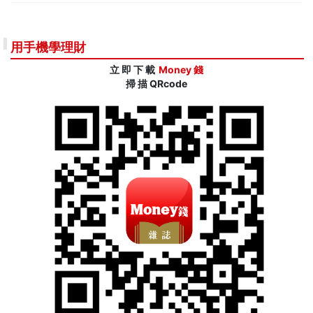
用手機學理財
立 即 下 載
Money 錢
掃 描 QRcode