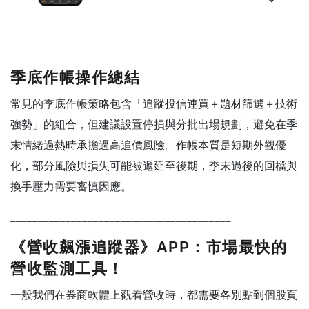
季底作帳操作總結
常見的季底作帳策略包含「追蹤投信連買＋題材篩選＋技術
強勢」的組合，但建議設置停損與分批出場規劃，避免在季
末情緒過熱時承擔過高追價風險。作帳本質是短期外觀優
化，部分風險與損失可能被遞延至後期，季末過後的回檔與
換手壓力需要審慎因應。
________________________________________
《營收飆漲追蹤器》APP：市場最快的
營收監測工具！
一般我們在券商軟體上觀看營收時，都需要各別點到個股頁