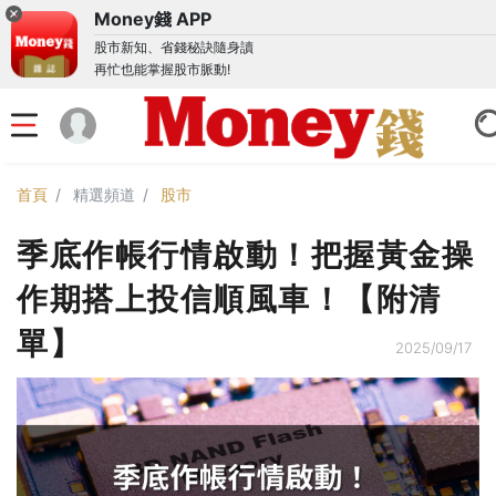
Money錢 APP
股市新知、省錢秘訣隨身讀
再忙也能掌握股市脈動!
首頁
精選頻道
股市
季底作帳行情啟動！把握黃金操
作期搭上投信順風車！【附清
單】
2025/09/17