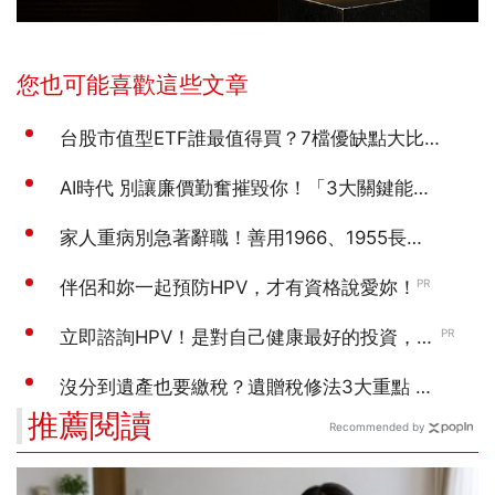
推薦閱讀
Recommended by