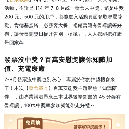
活動，不論是 114 年 7–8 月統一發票未中獎，還是中獎
200 元、500 元的用戶，都能進入活動頁面領取專屬獎
勵。肯德基蛋塔、必勝客大餐、暢銷書籍有聲導讀等好
禮，讓發票開獎日從此告別「槓龜」，人人都能把好康
帶回家🥳
發票沒中獎？百萬安慰獎讓你知識加
值、充電療癒
7-8月發票沒中獎也別灰心，專屬於你的抽獎機會來
了！本次【
發票載具
】百萬安慰獎主題聚焦「知識陪
伴」，由專業講者帶來三本世界級暢銷書的 45 分鐘有
聲導讀，100%中獎率參加就能帶走好禮～