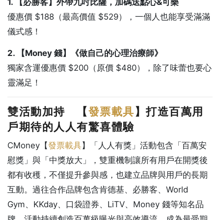
1. 【必勝客】外帶九吋比薩，加碼送點心&可樂
優惠價 $188（最高價值 $529），一個人也能享受滿滿
儀式感！
2. 【Money 錢】《做自己的心理治療師》
獨家含運優惠價 $200（原價 $480），除了味蕾也要心
靈滿足！
雙活動加持 【
發票載具
】打造百萬用
戶期待的人人有驚喜體驗
CMoney【
發票載具
】「人人有獎」活動包含「百萬安
慰獎」與「中獎放大」，雙重機制讓所有用戶在開獎後
都有收穫，不僅提升參與感，也建立品牌與用戶的長期
互動。過往合作品牌包含肯德基、必勝客、World
Gym、KKday、口袋證券、LiTV、Money 錢等知名品
牌，活動持續創造百萬級曝光與高效導流，成為最受期