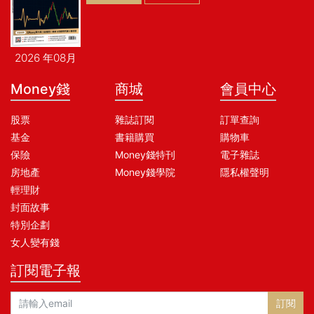
2026 年08月
Money錢
商城
會員中心
股票
雜誌訂閱
訂單查詢
基金
書籍購買
購物車
保險
Money錢特刊
電子雜誌
房地產
Money錢學院
隱私權聲明
輕理財
封面故事
特別企劃
女人變有錢
訂閱電子報
訂閱