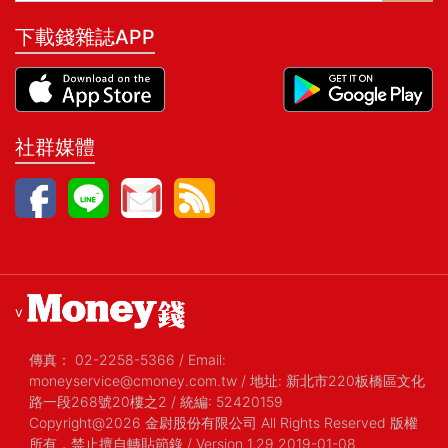
下載錢雜誌APP
社群媒體
v
傳真：
02-2258-5366
/
Email:
moneyservice@cmoney.com.tw
/
地址: 新北市220板橋區文化
路一段268號20樓之2
/
統編: 52420159
Copyright@2026 金尉股份有限公司 All Rights Reserved 版權
所有，禁止擅自轉貼節錄
/ Version 1.29 2019-01-08