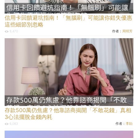
信用卡回饋避坑指南！「無腦刷」可能讓你錯失優惠
這些細節別忽略
作者：
周明芳
9,470
存款500萬仍焦慮？他靠諮商揭開「不敢花錢」真相
3心法擺脫金錢內耗
作者：
李勛
6,083