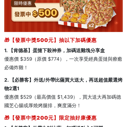
🎁【發票中獎500元】抽以下加碼優惠
1. 【肯德基】蛋撻下殺神券，加碼送雞塊分享盒
優惠價 $359（原價 $774），一次享受經典蛋撻與療癒
必備炸雞！
2. 【必勝客】外送/外帶比薩買大送大，再送超值嚴選烤
物2選1
優惠價 $529（最高價值 $1,439），買大送大再加碼德
國芝心腸或厚燒烤腿排，爽度滿分！
🎁【發票中獎200元】限定抽好康優惠