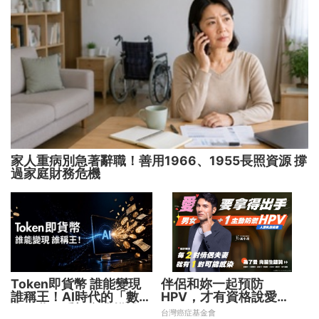
家人重病別急著辭職！善用1966、1955長照資源 撐
過家庭財務危機
Token即貨幣 誰能變現
伴侶和妳一起預防
誰稱王！AI時代的「數位
HPV，才有資格說愛
水電費」重塑商業模式
妳！
台灣癌症基金會