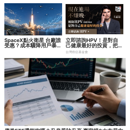
SpaceX點火衛星 台廠誰
立即諮詢HPV！是對自
受惠？成本驟降用戶暴增
己健康最好的投資，把握
華通、穩懋享紅利！
現在不嫌晚！
台灣癌症基金會