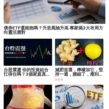
債券ETF還能抱嗎？升息風險升高 專家揭3大布局方
向靈活應對
台股震盪 你的投資組合
減肥首選，檸檬加它，堅
扛得住嗎？3個家庭真實
持一週，腰細了，瘦到你
故事 揭開資產配置致命
懷疑人生
新素簡
傷