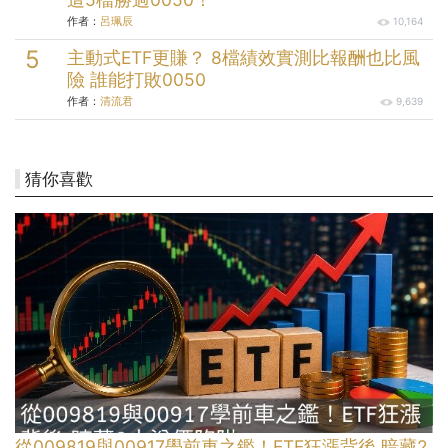
作者：
呂珮辰
10,164
主動式ETF更賺？ 8檔績效實測比報酬也比風
險 誰能打敗0050
作者：
清流君
9,639
猜你喜歡
從009819與00917學前車之鑑！ETF狂漲背後 暗藏2