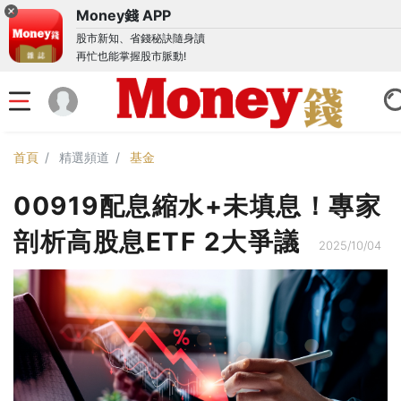
Money錢 APP
股市新知、省錢秘訣隨身讀
再忙也能掌握股市脈動!
首頁
精選頻道
基金
00919配息縮水+未填息！專家
剖析高股息ETF 2大爭議
2025/10/04