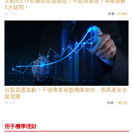
主動式ETF狂飆現在還能追？不如買基金？專家親解
5大疑問！
作者：
呂珮辰
1,836
台股震盪加劇！千億專業操盤團隊加持，黑馬基金全
面突圍
作者：
陳志宏
6,661
用手機學理財