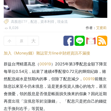
高股息ETF
,
配息
,
資本利得
,
現金流
8,026
作者：
艾蜜莉
大
小
原
加入《Money錢》雜誌官方line＠財經資訊不漏接
群益台灣精選高息（
00919
）2025年第3季配息金額下降至
每單位0.54元，結束了連續4季配發0.72元的輝煌紀錄，雖
然配息縮水是預期內的事，但除了配息減少，
00919
前幾次
除息以來至今仍未填息，這是更多投資人擔心的地方，甚至
會擔憂，領的股息是否僅是帳面損失換來的假象？因此近期
再度出現「沒填息等於沒賺錢」、「配息只是把自己的錢從
左手換到右手」等質疑。