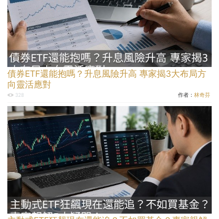
債券ETF還能抱嗎？升息風險升高 專家揭3大布局方
向靈活應對
作者：
林奇芬
328