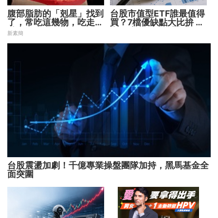
腹部脂肪的「剋星」找到
台股市值型ETF誰最值得
了，常吃這幾物，吃走大
買？7檔優缺點大比拚 找
肚囊，瘦出小蠻腰
出最適合你的配置
新素簡
台股震盪加劇！千億專業操盤團隊加持，黑馬基金全
面突圍