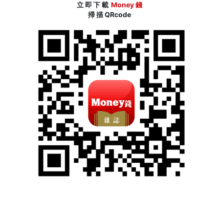
立 即 下 載
Money 錢
掃 描 QRcode