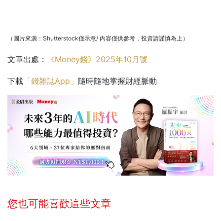
（圖片來源：Shutterstock僅示意/ 內容僅供參考，投資請謹慎為上）
文章出處：
《Money錢》2025年10月號
下載
「錢雜誌App」
隨時隨地掌握財經脈動