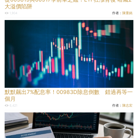
大溢價陷阱
作者：
陳重銘
1,904
默默飆出7%配息率！00983D除息倒數 錯過再等一
個月
作者：
陳志宏
6,421