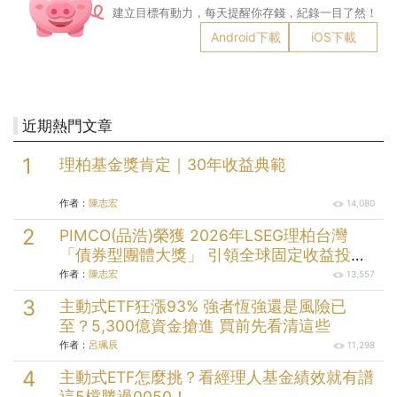
建立目標有動力，每天提醒你存錢，紀錄一目了然！
Android下載
iOS下載
近期熱門文章
理柏基金獎肯定｜30年收益典範
作者：
陳志宏
14,080
PIMCO(品浩)榮獲 2026年LSEG理柏台灣
「債券型團體大獎」 引領全球固定收益投資
逾半世紀的投資實力
作者：
陳志宏
13,557
主動式ETF狂漲93% 強者恆強還是風險已
至？5,300億資金搶進 買前先看清這些
作者：
呂珮辰
11,298
主動式ETF怎麼挑？看經理人基金績效就有譜
這5檔勝過0050！