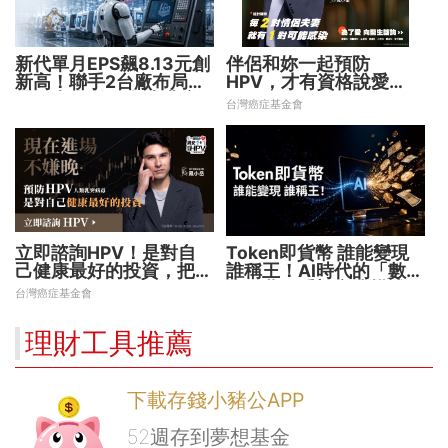
新代單月EPS飆8.13元創
伴侶和妳一起預防
新高！聯手2台廠布局機
HPV，才有資格說愛
器人大腦 搶攻數十兆商
妳！
台灣癌症基金會
機
立即諮詢HPV！是對自
Token即貨幣 誰能變現
己健康最好的投資，把握
誰稱王！AI時代的「數位
現在不嫌晚！
水電費」重塑商業模式
台灣癌症基金會
理財工具推薦
下載存錢小豬公APP
52週存到夢想基金