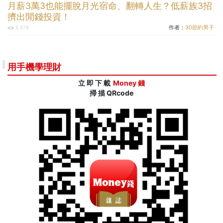
月薪3萬3也能擺脫月光宿命、翻轉人生？低薪族3招
擠出閒錢投資！
作者：
30節約男子
9,978
用手機學理財
立 即 下 載
Money 錢
掃 描 QRcode