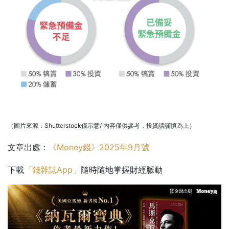
（圖片來源：Shutterstock僅示意/ 內容僅供參考，投資請謹慎為上）
文章出處：
《Money錢》2025年9月號
下載
「錢雜誌App」
隨時隨地掌握財經脈動