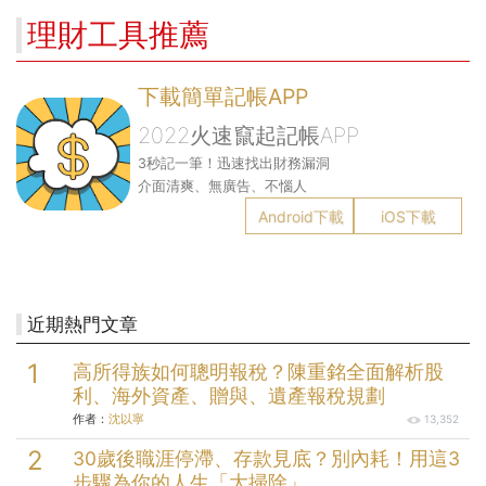
理財工具推薦
下載簡單記帳APP
2022火速竄起記帳APP
3秒記一筆！迅速找出財務漏洞
介面清爽、無廣告、不惱人
Android下載
iOS下載
近期熱門文章
高所得族如何聰明報稅？陳重銘全面解析股
利、海外資產、贈與、遺產報稅規劃
作者：
沈以寧
13,352
30歲後職涯停滯、存款見底？別內耗！用這3
步驟為你的人生「大掃除」