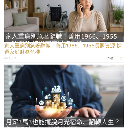
家人重病別急著辭職！善用1966、1955長照資源 撐
過家庭財務危機
作者：
十方
1,069