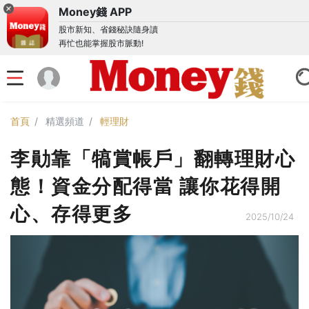
Money錢 APP
股市新知、省錢秘訣隨身讀
再忙也能掌握股市脈動!
首頁
精選頻道
輕理財
李勛靠「犒賞帳戶」翻轉理財心
態！資金分配得當 讓你花得開
心、存得更多
2025/10/24