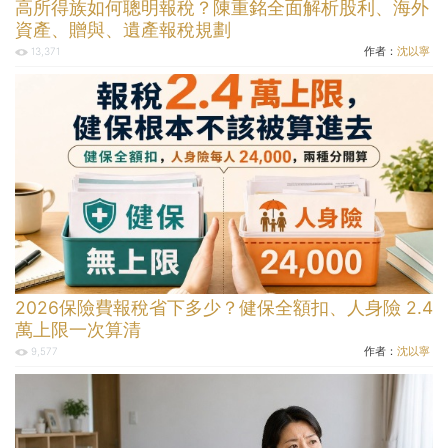
高所得族如何聰明報稅？陳重銘全面解析股利、海外
資產、贈與、遺產報稅規劃
作者：
沈以寧
13,371
2026保險費報稅省下多少？健保全額扣、人身險 2.4
萬上限一次算清
作者：
沈以寧
9,577