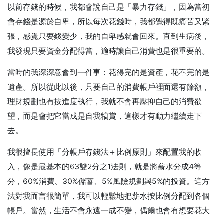
以前存錢的時候，我都會說自己是「暴力存錢」，因為當初
會存錢是源於自卑，所以每次花錢時，我都覺得既痛苦又緊
張，感覺只要錢變少，我的自卑感就會回來。直到生病後，
我發現只要資金分配得當，適時讓自己消費也是很重要的。
當時的我深深意會到一件事：花得完的是資產，花不完的是
遺產。所以從此以後，只要自己的消費帳戶裡面還有餘額，
理財規劃也有按進度執行，我就不會再壓抑自己的消費欲
望，而是會把它當成是自我犒賞，這樣才有動力繼續走下
去。
我很擅長使用「分帳戶存錢法＋比例原則」來配置我的收
入，像是最基本的63雙2分之1法則，就是將薪水分成4等
分，60%消費、30%儲蓄、5%風險規劃與5%的投資。這方
法對我而言很簡單，我可以輕鬆地把薪水按比例分配到各個
帳戶。當然，生活不會永遠一成不變，偶爾也會有想要花大