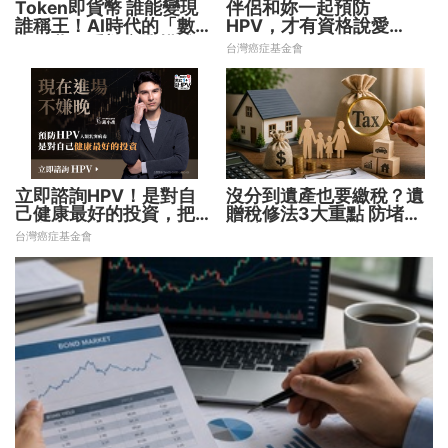
Token即貨幣 誰能變現
伴侶和妳一起預防
誰稱王！AI時代的「數位
HPV，才有資格說愛
水電費」重塑商業模式
妳！
台灣癌症基金會
立即諮詢HPV！是對自
沒分到遺產也要繳稅？遺
己健康最好的投資，把握
贈稅修法3大重點 防堵惡
現在不嫌晚！
意避稅！
台灣癌症基金會