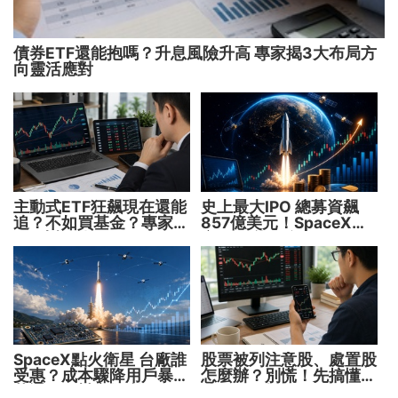
債券ETF還能抱嗎？升息風險升高 專家揭3大布局方
向靈活應對
主動式ETF狂飆現在還能
史上最大IPO 總募資飆
追？不如買基金？專家親
857億美元！SpaceX升
解5大疑問！
空 股價能飛多久？
SpaceX點火衛星 台廠誰
股票被列注意股、處置股
受惠？成本驟降用戶暴增
怎麼辦？別慌！先搞懂背
華通、穩懋享紅利！
後原因再操作