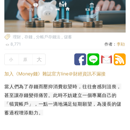
理財
,
存錢
,
分帳戶存錢法
,
儲蓄
8,771
作者：
李勛
大
小
原
加入《Money錢》雜誌官方line＠財經資訊不漏接
當人們為了存錢而壓抑消費欲望時，往往會感到沮喪，
甚至讓存錢變得痛苦。此時不妨建立一個專屬自己的
「犒賞帳戶」，一點一滴地滿足短期願望，為漫長的儲
蓄過程增添動力。