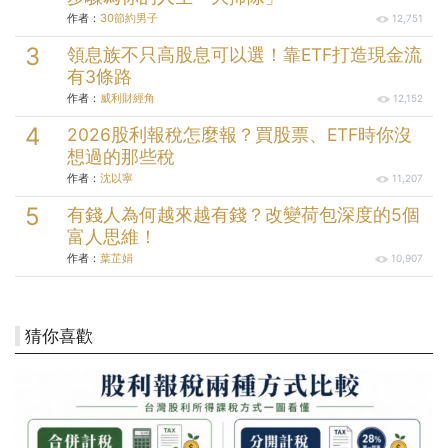
作者：
30節約男子
12,751
領息族不只高股息可以選！靠ETF打造現金流
有3條路
作者：
威利財經角
12,152
2026股利報稅怎麼報？買股票、ETF時你沒
想過的那些稅
作者：
沈以寧
11,207
有錢人為何越來越有錢？改變荷包深度的5個
富人思維！
作者：
葉芷娟
10,907
猜你喜歡