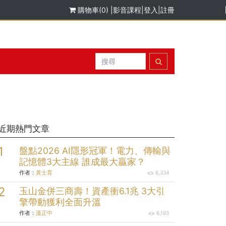
購物車(0)
|
影音課程
|
登入
|
註冊
近期熱門文章
盤點2026 AI隱形冠軍！電力、傳輸與
記憶體3大主線 誰成最大贏家？
作者：
黃士育
6,334
玉山金併三商壽！資產衝6.1兆 3大引
擎帶動獲利全面升溫
作者：
溫正中
6,193