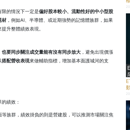
20
有限的情況下一定是
偏好股本較小、流動性好的中小型股
題材
，例如AI、半導體、或近期強勢的記憶體族群，如果
來提升整體績效表現。
，也要同步關注成交量能有沒有同步放大
，避免出現價漲
以
搭配營收表現
來做輔助指標，增加基本面護城河的支
20
單的績效：
面等族群，績效掛負的則是營建股，可以推測市場關注焦