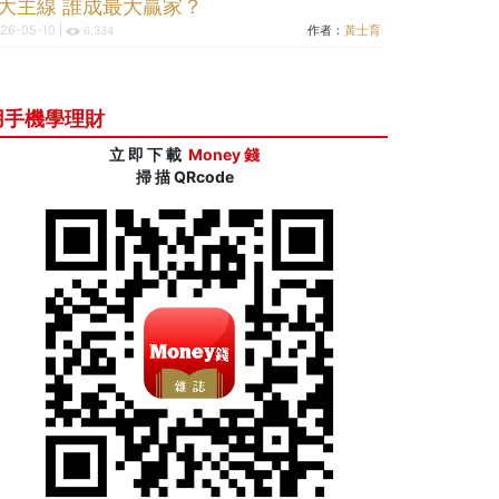
3大主線 誰成最大贏家？
26-05-10 |
作者：
黃士育
6,334
用手機學理財
立 即 下 載
Money 錢
掃 描 QRcode