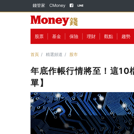
錢管家
CMoney
股票
基金
保險
理財
觀點
趨勢
首頁
精選頻道
股市
年底作帳行情將至！這10
單】