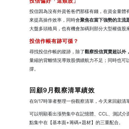
投信偏好「這類股」
投信因為沒有外資爸爸們那樣有錢，在資金量體
來提高操作效率，同時會
聚焦在當下強勢的主流
大盤多頭格局，也有機會加碼到部分大型權值股
投信作帳有跡可循？
尋找投信作帳的蹤跡，除了
觀察投信買賣超以外
量縮的背離情況導致股價續航力不足；同時也可
撐。
回顧9月觀察清單績效
在9/17時筆者整理一份觀察清單，今天來回顧清
可以明顯看出漲勢集中在記憶體、CCL、測試介
點集中在【基本面+籌碼+題材】的三重配合。