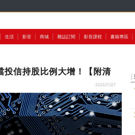
生活
影音
商城
雜誌訂閱
影音課程
書籍專區
檔投信持股比例大增！【附清
2025/11/27