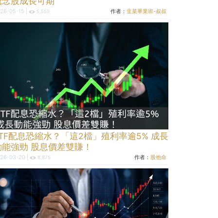
概念股成長可期
26-05-15 |
作者：
韭菜畢業班-叔叔
5,559
ETF配息恐縮水？「這2檔」殖利率逾5% 成長
動能強勁 股息價差雙賺！
26-03-20 |
作者：
股他命
8,875