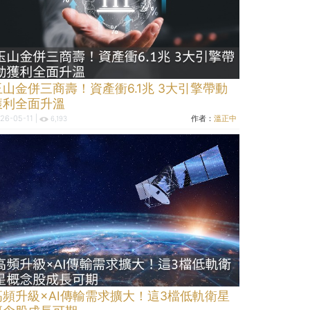
玉山金併三商壽！資產衝6.1兆 3大引擎帶動
獲利全面升溫
26-05-11 |
作者：
溫正中
6,193
高頻升級×AI傳輸需求擴大！這3檔低軌衛星