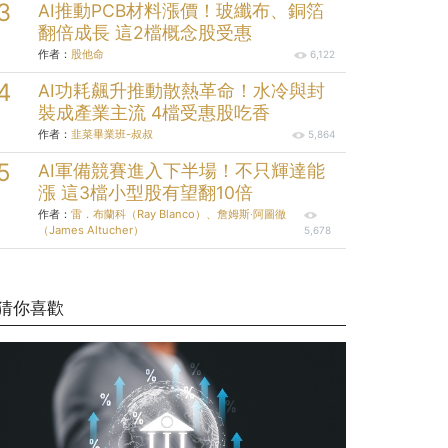
AI推動PCB材料漲價！玻纖布、銅箔
翻倍成長 這2檔概念股受惠
作者：
股他命
6,122
AI功耗飆升推動散熱革命！水冷與封
裝成產業主流 4檔受惠股吃香
作者：
韭菜畢業班-叔叔
5,864
AI軍備競賽進入下半場！不只輝達能
漲 這3檔小型股有望翻10倍
作者：
雷．布蘭科（Ray Blanco）、詹姆斯‧阿圖徹
（James Altucher）
5,678
猜你喜歡