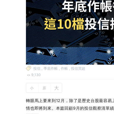
投信
,
季底作帳
,
作帳
,
投信買超
9,130
大
小
原
轉眼馬上要來到12月，除了是歷史台股最容易
情也即將到來。本篇回顧9月的投信觀察清單績