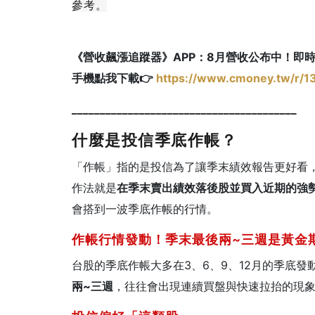
參考。
《營收飆漲追蹤器》APP：8月營收公布中！即
手機點我下載👉
https://www.cmoney.tw/r/1
________________________________________
什麼是投信季底作帳？
「作帳」指的是投信為了讓季末績效報告更好看
作法就是
在季末賣出績效落後股並買入近期的強
會搭到一波季底作帳的行情。
作帳行情發動！季末最後兩~三週是黃金
台股的季底作帳大多在3、6、9、12月的季底
兩~三週
，往往會出現連續買盤與快速拉抬的現