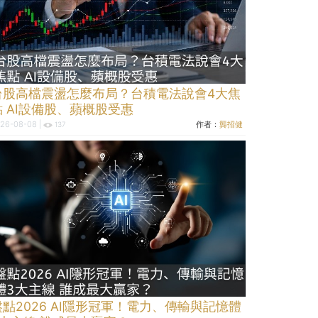
台股高檔震盪怎麼布局？台積電法說會4大焦
點 AI設備股、蘋概股受惠
26-08-08 |
作者：
龔招健
137
盤點2026 AI隱形冠軍！電力、傳輸與記憶體