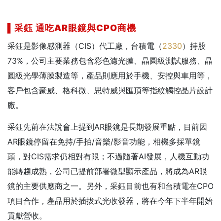
▌采鈺
通吃AR
眼鏡與CPO
商機
采鈺是影像感測器（CIS）代工廠，台積電（
2330
）持股
73%，公司主要業務包含彩色濾光膜、晶圓級測試服務、晶
圓級光學薄膜製造等，產品則應用於手機、安控與車用等，
客戶包含豪威、格科微、思特威與匯頂等指紋觸控晶片設計
廠。
采鈺先前在法說會上提到AR眼鏡是長期發展重點，目前因
AR眼鏡停留在免持/手拍/音樂/影音功能，相機多採單鏡
頭，對CIS需求仍相對有限；不過隨著AI發展，人機互動功
能轉趨成熟，公司已提前部署微型顯示產品，將成為AR眼
鏡的主要供應商之一。另外，采鈺目前也有和台積電在CPO
項目合作，產品用於插拔式光收發器，將在今年下半年開始
貢獻營收。