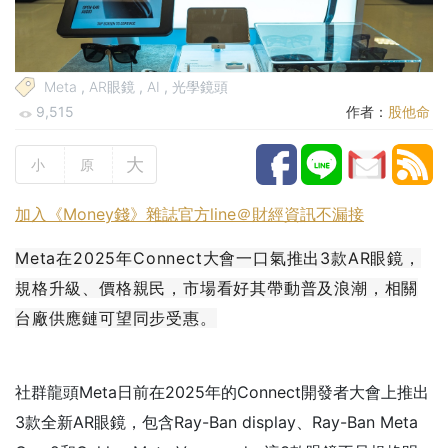
Meta
,
AR眼鏡
,
AI
,
光學鏡頭
9,515
作者：
股他命
大
小
原
加入《Money錢》雜誌官方line＠財經資訊不漏接
Meta在2025年Connect大會一口氣推出3款AR眼鏡，
規格升級、價格親民，市場看好其帶動普及浪潮，相關
台廠供應鏈可望同步受惠。
社群龍頭Meta日前在2025年的Connect開發者大會上推出
3款全新AR眼鏡，包含Ray-Ban display、Ray-Ban Meta