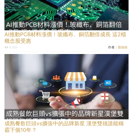
AI推動PCB材料漲價！玻纖布、銅箔翻倍成長 這2檔
概念股受惠
作者：
股他命
6,069
成熟餐飲巨頭vs擴張中的品牌新星 漢堡雙雄誰能稱
霸下個10年？