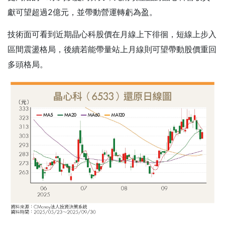
獻可望超過2億元，並帶動營運轉虧為盈。
技術面可看到近期晶心科股價在月線上下徘徊，短線上步入
區間震盪格局，後續若能帶量站上月線則可望帶動股價重回
多頭格局。