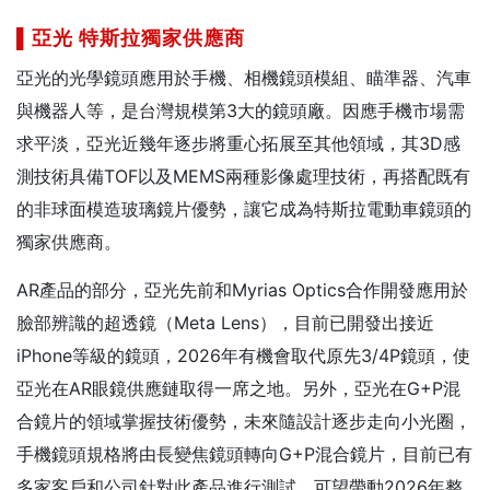
▌亞光
特斯拉獨家供應商
亞光的光學鏡頭應用於手機、相機鏡頭模組、瞄準器、汽車
與機器人等，是台灣規模第3大的鏡頭廠。因應手機市場需
求平淡，亞光近幾年逐步將重心拓展至其他領域，其3D感
測技術具備TOF以及MEMS兩種影像處理技術，再搭配既有
的非球面模造玻璃鏡片優勢，讓它成為特斯拉電動車鏡頭的
獨家供應商。
AR產品的部分，亞光先前和Myrias Optics合作開發應用於
臉部辨識的超透鏡（Meta Lens），目前已開發出接近
iPhone等級的鏡頭，2026年有機會取代原先3/4P鏡頭，使
亞光在AR眼鏡供應鏈取得一席之地。另外，亞光在G+P混
合鏡片的領域掌握技術優勢，未來隨設計逐步走向小光圈，
手機鏡頭規格將由長變焦鏡頭轉向G+P混合鏡片，目前已有
多家客戶和公司針對此產品進行測試，可望帶動2026年整