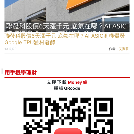
聯發科股價6天漲千元 底氣在哪？AI ASIC商機爆發
Google TPU題材發酵！
作者：
艾蜜莉
5,179
用手機學理財
立 即 下 載
Money 錢
掃 描 QRcode