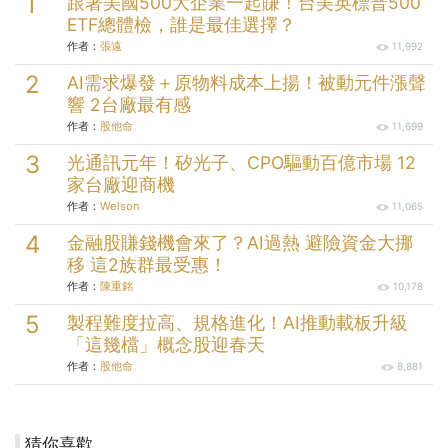
跟著美國500大企業一起賺！台美英標普500
ETF總體檢，誰是最佳選擇？
作者：
張遠
11,992
AI需求爆發＋原物料成本上揚！被動元件漲聲
響 2台廠最有感
作者：
股他命
11,699
光通訊元年！矽光子、CPO驅動百億市場 12
家台廠迎商機
作者：
Welson
11,065
金融股賺錢機會來了？AI過熱 避險資金大挪
移 這2族群最受惠！
作者：
陳重銘
10,178
製程難度拉高、規格進化！AI推動載板升級
「這幾檔」概念股迎春天
作者：
股他命
8,881
猜你喜歡