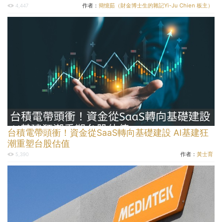
作者：
簡憶茹（財金博士生的雜記Yi-Ju Chien 板主）
4,447
台積電帶頭衝！資金從SaaS轉向基礎建設 AI基建狂
潮重塑台股估值
作者：
黃士育
5,390