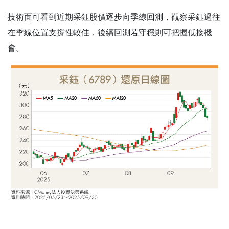
技術面可看到近期采鈺股價逐步向季線回測，觀察采鈺過往
在季線位置支撐性較佳，後續回測若守穩則可把握低接機
會。