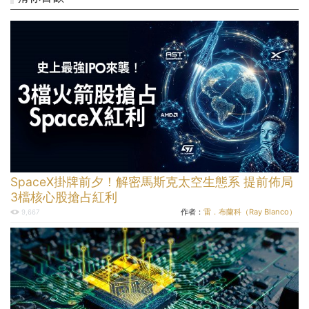
SpaceX掛牌前夕！解密馬斯克太空生態系 提前佈局
3檔核心股搶占紅利
作者：
雷．布蘭科（Ray Blanco）
9,667