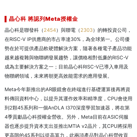
▌晶心科
將認列Meta
授權金
晶心科是聯發科（
2454
）與聯電（
2303
）的轉投資公司，
在RISC-V IP供應商的市占率達30%，為全球第一。公司優
勢在於可提供產品軟硬體解決方案，隨著各種電子產品功能
越來越複雜與物聯網發展趨勢，讓價格相對低廉的RISC-V
成為主要解決方案之一；目前晶心科RISC-V已導入車用及
物聯網領域，未來將朝更高效能需求的應用發展。
Meta今年新推出的AR眼鏡會在終端進行基礎運算後再將資
料傳回資料中心，以提升其運作效率和精準度，CPU會使用
到2顆45系列和一個AnDLA I370深度學習加速器，將在第
4季貢獻晶心科授權金營收。另外，Meta目前在ASIC伺服
器也逐步提升資本支出並推出MTIA v2晶片，其CPU將採用
更高階的45系列以提高算力，此兩項產品對晶心科營收貢