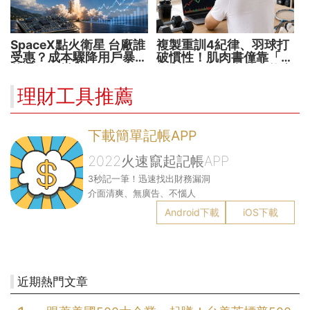
SpaceX點火衛星 台廠誰
複製重訓4紀律、羽球打
受惠？成本驟降用戶暴增
破慣性！肌肉書僮靠「動
華通、穩懋享紅利！
能交易」穩健穿越牛熊市
理財工具推薦
下載簡單記帳APP
2022火速竄起記帳APP
3秒記一筆！迅速找出財務漏洞
介面清爽、無廣告、不惱人
Android下載
iOS下載
近期熱門文章