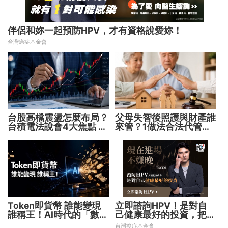
伴侶和妳一起預防HPV，才有資格說愛妳！
台灣癌症基金會
台股高檔震盪怎麼布局？
父母失智後照護與財產誰
台積電法說會4大焦點 AI
來管？1做法合法代管財
設備股、蘋概股受惠
務 避免家庭風暴！
Token即貨幣 誰能變現
立即諮詢HPV！是對自
誰稱王！AI時代的「數位
己健康最好的投資，把握
水電費」重塑商業模式
現在不嫌晚！
台灣癌症基金會