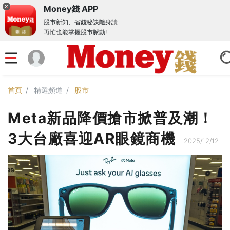
Money錢 APP
股市新知、省錢秘訣隨身讀
再忙也能掌握股市脈動!
首頁
精選頻道
股市
Meta新品降價搶市掀普及潮！
3大台廠喜迎AR眼鏡商機
2025/12/12