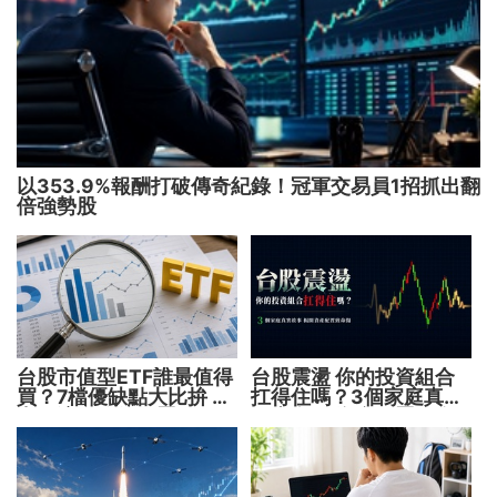
以353.9%報酬打破傳奇紀錄！冠軍交易員1招抓出翻
倍強勢股
台股市值型ETF誰最值得
台股震盪 你的投資組合
買？7檔優缺點大比拚 找
扛得住嗎？3個家庭真實
出最適合你的配置
故事 揭開資產配置致命
傷