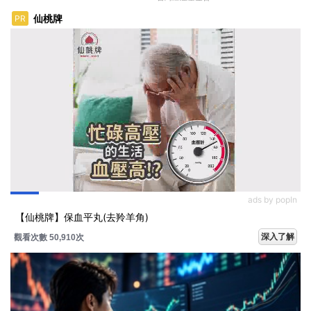
仙桃牌
PR
ads by popIn
【仙桃牌】保血平丸(去羚羊角)
深入了解
觀看次數 50,920次