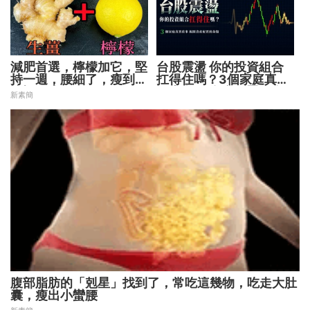
減肥首選，檸檬加它，堅
台股震盪 你的投資組合
持一週，腰細了，瘦到你
扛得住嗎？3個家庭真實
懷疑人生
故事 揭開資產配置致命
新素簡
傷
腹部脂肪的「剋星」找到了，常吃這幾物，吃走大肚
囊，瘦出小蠻腰