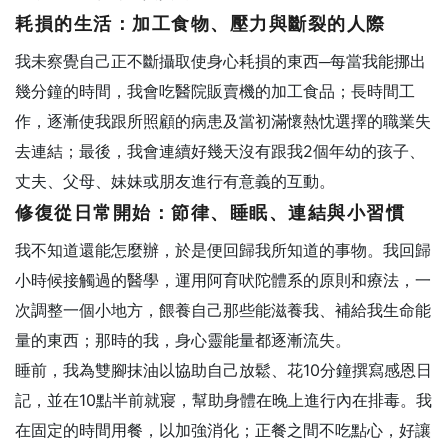
耗損的生活：加工食物、壓力與斷裂的人際
我未察覺自己正不斷攝取使身心耗損的東西─每當我能挪出
幾分鐘的時間，我會吃醫院販賣機的加工食品；長時間工
作，逐漸使我跟所照顧的病患及當初滿懷熱忱選擇的職業失
去連結；最後，我會連續好幾天沒有跟我2個年幼的孩子、
丈夫、父母、妹妹或朋友進行有意義的互動。
修復從日常開始：節律、睡眠、連結與小習慣
我不知道還能怎麼辦，於是便回歸我所知道的事物。我回歸
小時候接觸過的醫學，運用阿育吠陀體系的原則和療法，一
次調整一個小地方，餵養自己那些能滋養我、補給我生命能
量的東西；那時的我，身心靈能量都逐漸流失。
睡前，我為雙腳抹油以協助自己放鬆、花10分鐘撰寫感恩日
記，並在10點半前就寢，幫助身體在晚上進行內在排毒。我
在固定的時間用餐，以加強消化；正餐之間不吃點心，好讓