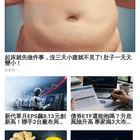
起床就先做件事，沒三天小腹就不見了! 肚子一天天
變小！
新素簡
新代單月EPS飆8.13元創
債券ETF還能抱嗎？升息
新高！聯手2台廠布局機
風險升高 專家揭3大布局
器人大腦 搶攻數十兆商
方向靈活應對
機