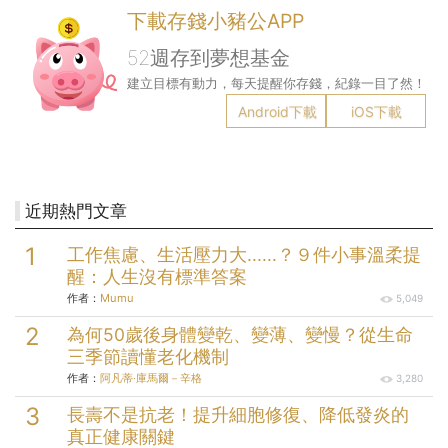
下載存錢小豬公APP
52週存到夢想基金
建立目標有動力，每天提醒你存錢，紀錄一目了然！
Android下載
iOS下載
近期熱門文章
工作焦慮、生活壓力大......？９件小事溫柔提
醒：人生沒有標準答案
作者：
Mumu
5,049
為何50歲後身體變乾、變薄、變慢？從生命
三季節讀懂老化機制
作者：
阿凡蒂‧庫馬爾－辛格
3,280
長壽不是抗老！提升細胞修復、降低發炎的
真正健康關鍵