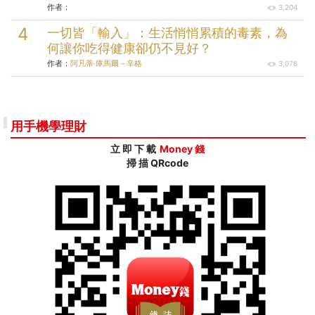
作者：
3,204
一切皆「輸入」：生活悄悄累積的毒素，為
何讓你吃得健康卻仍不見好？
作者：
阿凡蒂‧庫馬爾－辛格
3,076
用手機學理財
立 即 下 載
Money 錢
掃 描 QRcode