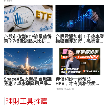
新素簡
台股市值型ETF誰最值得
台股震盪加劇！千億專業
買？7檔優缺點大比拚 找
操盤團隊加持，黑馬基金
出最適合你的配置
全面突圍
SpaceX點火衛星 台廠誰
伴侶和妳一起預防
受惠？成本驟降用戶暴增
HPV，才有資格說愛
華通、穩懋享紅利！
妳！
台灣癌症基金會
理財工具推薦