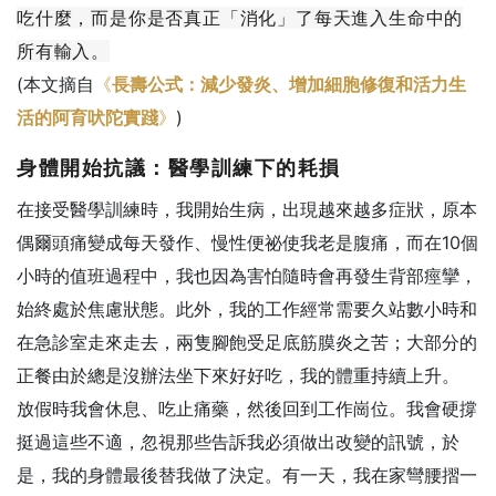
吃什麼，而是你是否真正「消化」了每天進入生命中的
所有輸入。
(本文摘自
《
長壽公式：減少發炎、增加細胞修復和活力生
活的阿育吠陀實踐
》
)
身體開始抗議：醫學訓練下的耗損
在接受醫學訓練時，我開始生病，出現越來越多症狀，原本
偶爾頭痛變成每天發作、慢性便祕使我老是腹痛，而在10個
小時的值班過程中，我也因為害怕隨時會再發生背部痙攣，
始終處於焦慮狀態。此外，我的工作經常需要久站數小時和
在急診室走來走去，兩隻腳飽受足底筋膜炎之苦；大部分的
正餐由於總是沒辦法坐下來好好吃，我的體重持續上升。
放假時我會休息、吃止痛藥，然後回到工作崗位。我會硬撐
挺過這些不適，忽視那些告訴我必須做出改變的訊號，於
是，我的身體最後替我做了決定。有一天，我在家彎腰摺一