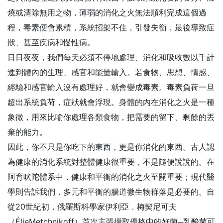
燒或清除無用之物，薄弱的消化之火無法順利完成這個過
程，毒素便會累積，系統招架不住，引發失衡，最後導致症
狀、甚至疾病和慢性病。
日日夜夜，我們每天必須不停地處理、消化和吸收數以千計
進到體內的生理、感官和能量輸入。若食物、思想、情感、
經驗和感官輸入沒有處理好，就會變成毒素。毒素負荷一旦
超出系統負荷，症狀就會浮現。身體的內在消化之火是一種
象徵，用來比喻你處理各類食物，把需要的留下、剩餘的丟
棄的能力。
因此，你不只是你吃下的東西，更是你消化的東西。古人認
為健康的消化系統對整體健康很重要，不是隨便說說的。在
阿育吠陀體系中，健康和平衡的消化之火至關重要；現代醫
學則告訴我們，多元和平衡的腸道微生物群落是必要的。自
從20世紀初，俄羅斯科學家伊利亞．梅契尼可夫
（ÉlieMetchnikoff）首次主張攝取優格中的好菌─乳酸菌可