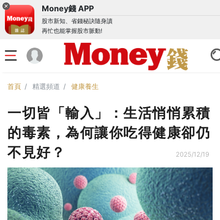
Money錢 APP
股市新知、省錢秘訣隨身讀
再忙也能掌握股市脈動!
首頁
精選頻道
健康養生
一切皆「輸入」：生活悄悄累積
的毒素，為何讓你吃得健康卻仍
不見好？
2025/12/19