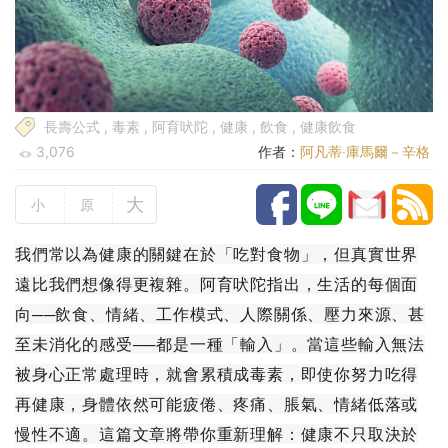
長壽公式
,
毒素
,
阿育吠陀
,
健康
,
飲食
,
健康飲食
3,076
作者：
阿凡蒂‧庫馬爾－辛格
大
小
原
我們常以為健康的關鍵在於「吃對食物」，但真實世界
遠比我們想像得更複雜。阿育吠陀指出，生活的每個面
向──飲食、情緒、工作模式、人際關係、壓力來源、甚
至未消化的感受──都是一種「輸入」。當這些輸入無法
被身心正常處理時，就會累積成毒素，即使你努力吃得
再健康，身體依然可能疲倦、疼痛、脹氣、情緒低落或
慢性不適。這篇文章將帶你重新理解：健康不只取決於