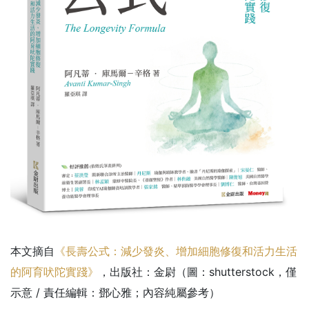
本文摘自
《長壽公式：減少發炎、增加細胞修復和活力生活
的阿育吠陀實踐》
，出版社：金尉（圖：shutterstock，僅
示意 / 責任編輯：鄧心雅；內容純屬參考）