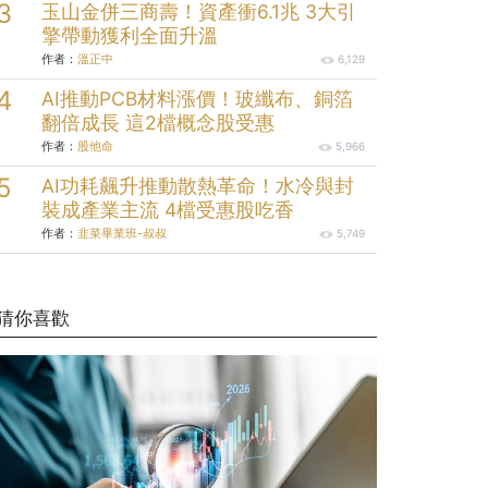
玉山金併三商壽！資產衝6.1兆 3大引
擎帶動獲利全面升溫
作者：
溫正中
6,129
AI推動PCB材料漲價！玻纖布、銅箔
翻倍成長 這2檔概念股受惠
作者：
股他命
5,966
AI功耗飆升推動散熱革命！水冷與封
裝成產業主流 4檔受惠股吃香
作者：
韭菜畢業班-叔叔
5,749
猜你喜歡