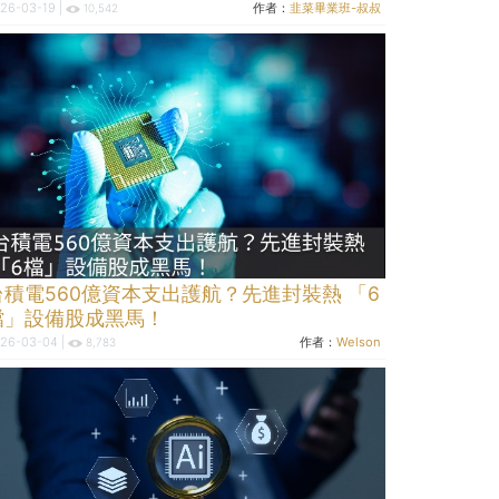
26-03-19 |
作者：
韭菜畢業班-叔叔
10,542
台積電560億資本支出護航？先進封裝熱 「6
檔」設備股成黑馬！
26-03-04 |
作者：
Welson
8,783