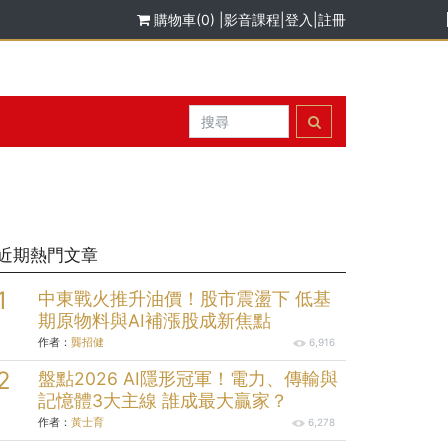
購物車(0)
|
影音課程
|
登入
|
註冊
近期熱門文章
中東戰火推升油價！股市震盪下 低基
期原物料與AI補漲股成新焦點
作者：
龔招健
6,916
盤點2026 AI隱形冠軍！電力、傳輸與
記憶體3大主線 誰成最大贏家？
作者：
黃士育
6,278