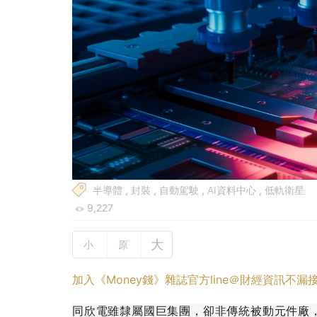
半導體
,
封裝
,
自動駕駛
,
AI資料中心
,
低軌衛星
9,227
大
小
原
加入《Money錢》雜誌官方line＠財經資訊不漏
同欣電雖隸屬國巨集團，卻非傳統被動元件廠