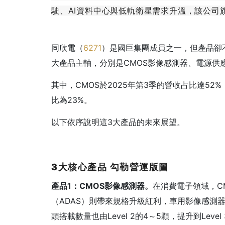
駛、AI資料中心與低軌衛星需求升溫，該公司
同欣電（
6271
）是國巨集團成員之一，但產品卻
大產品主軸，分別是CMOS影像感測器、電源供
其中，CMOS於2025年第3季的營收占比達5
比為23%。
以下依序說明這3大產品的未來展望。
3
大核心產品
勾勒營運版圖
產品1
：CMOS
影像感測器。
在消費電子領域，C
（ADAS）則帶來規格升級紅利，車用影像感測器
頭搭載數量也由Level 2的4～5顆，提升到Leve