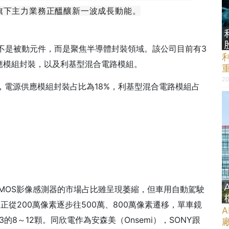
旗下主力業務正醞釀新一波成長動能。
不是被動元件，而是聚焦半導體封裝領域。該公司目前有3
應模組封裝，以及利基型混合電路模組。
20
2%，電源供應模組封裝占比為18%，利基型混合電路模組占
MOS影像感測器的市場占比雖呈現萎縮，但車用自動駕駛
正從200萬像素逐步往500萬、800萬像素遷移，單車鏡
l 3的8～12顆。同欣電作為安森美（Onsemi），SONY跟