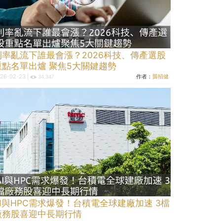
利率亂流下誰最會漲？2026科技、傳產選股
重點名單出爐 聚焦5大關鍵趨勢
26-02-23 |
作者：
龔招健
34,347
AI與HPC需求爆發！台積電全球建廠加速 3檔
廠務股喜迎中長期行情