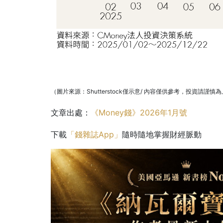
（圖片來源：Shutterstock僅示意/ 內容僅供參考，投資請謹慎
文章出處：
《Money錢》2026年1月號
下載
「錢雜誌App」
隨時隨地掌握財經脈動