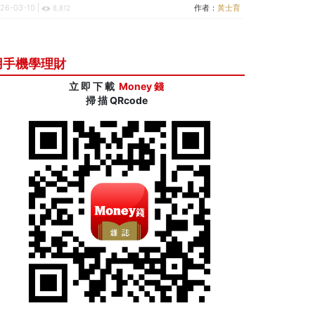
26-03-10 |
作者：
黃士育
8,812
用手機學理財
立 即 下 載
Money 錢
掃 描 QRcode