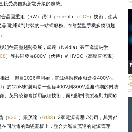
20
可望直接受惠自動駕駛升級的趨勢。
圓重組（RW）跟Chip-on-film（
COF
）技術，使其
從晶圓測試到封裝的一站式服務。在智慧型手機多鏡頭趨
壘。
模組往高壓趨勢發展，輝達（Nvidia）甚至邀請納微
08
）等共同發展800V（伏特）的HVDC（高壓直流電）
世才會推出，但自2026年開始，電源供應模組就會從400V往
0
）的C2iM封裝就是一個從400V到800V過渡時期的封裝
20
ts）、納微、英飛凌都會採用該項技術，而相關封裝製程則由同欣
鼎（
8261
）跟茂達（
6138
）3家電源管理IC公司，其實都
是在同欣電的陶瓷基板上，整合力智或茂達的電源管理