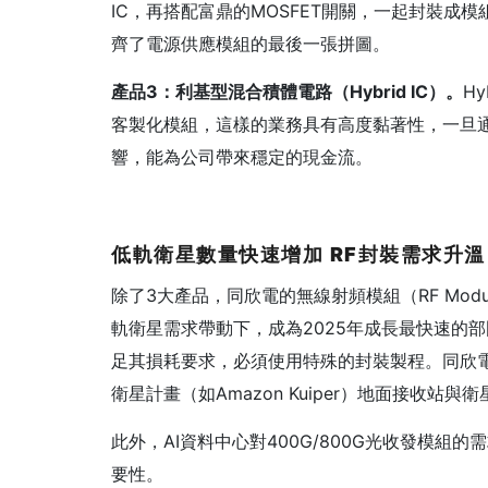
IC，再搭配富鼎的MOSFET開關，一起封裝成
齊了電源供應模組的最後一張拼圖。
產品3
：利基型混合積體電路（Hybrid IC
）。
H
客製化模組，這樣的業務具有高度黏著性，一旦
響，能為公司帶來穩定的現金流。
低軌衛星數量快速增加 RF
封裝需求升溫
除了3大產品，同欣電的無線射頻模組（RF Mod
軌衛星需求帶動下，成為2025年成長最快速的
足其損耗要求，必須使用特殊的封裝製程。同欣電獨有的
衛星計畫（如Amazon Kuiper）地面接收站
此外，AI資料中心對400G/800G光收發模
要性。