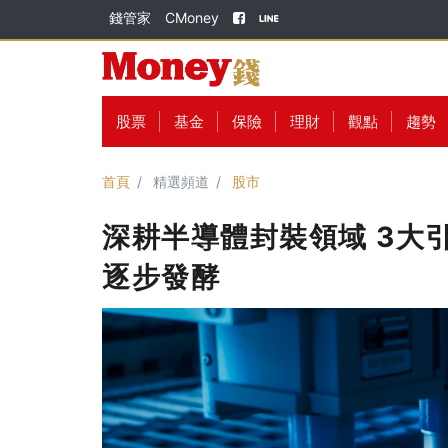
錢管家
CMoney
股票
基金
保險
理財
觀點
趨勢
首頁
精選頻道
股市
深耕半導體封裝領域 3大
逐步發酵