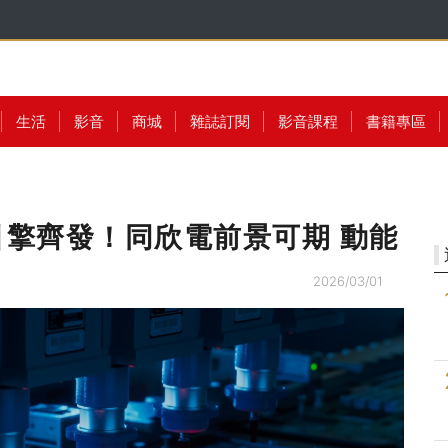
生活
影音
商城
雜誌訂閱
影音課程
書籍專區
引擎齊發！同欣電前景可期 動能
2026/03/01