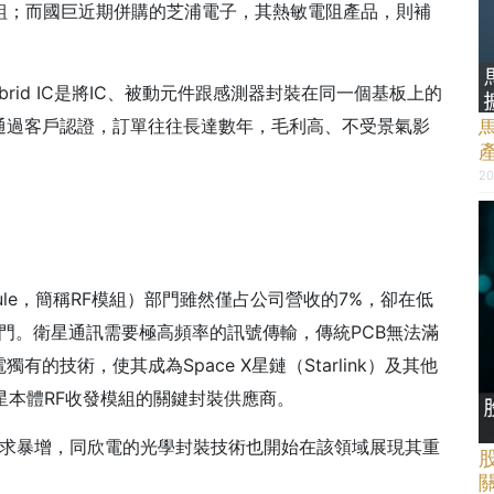
模組；而國巨近期併購的芝浦電子，其熱敏電阻產品，則補
ybrid IC是將IC、被動元件跟感測器封裝在同一個基板上的
通過客戶認證，訂單往往長達數年，毛利高、不受景氣影
20
ule，簡稱RF模組）部門雖然僅占公司營收的7%，卻在低
部門。衛星通訊需要極高頻率的訊號傳輸，傳統PCB無法滿
技術，使其成為Space X星鏈（Starlink）及其他
與衛星本體RF收發模組的關鍵封裝供應商。
組的需求暴增，同欣電的光學封裝技術也開始在該領域展現其重