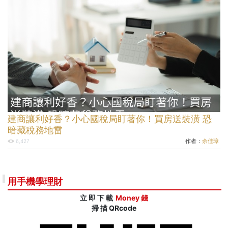
建商讓利好香？小心國稅局盯著你！買房送裝潢 恐
暗藏稅務地雷
作者：
余佳璋
6,427
用手機學理財
立 即 下 載
Money 錢
掃 描 QRcode