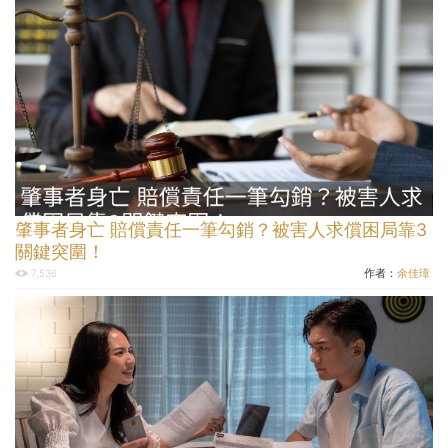
肇事者身亡 賠償責任一筆勾銷？被害人求償困局靠3
關鍵突圍！
作者：
余佳璋
7,536