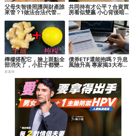
父母失智後照護與財產誰
共同持有才公平？合資買
來管？1做法合法代管財
房看似雙贏 小心背後暗
務 避免家庭風暴！
藏代價！
檸檬搭配它，臉上斑點全
債券ETF還能抱嗎？升息
部消失了，小肚子都變平
風險升高 專家揭3大布局
坦了
方向靈活應對
新素簡