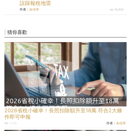
誤踩報稅地雷
作者：
余佳璋
16,605
猜你喜歡
2026省稅小確幸！長照扣除額升至18萬 符合2大條
件即可申報
作者：
余佳璋
5,245