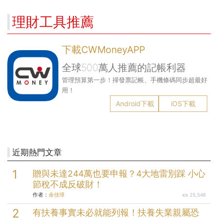
撐過家庭財務危機
水電費」重塑商業模式
理財工具推薦
下載CWMoneyAPP
全球500萬人推薦的記帳利器
管理預算第一步！掃發票記帳、手機條碼同步超最好
用！
Android下載
iOS下載
近期熱門文章
贈與未達244萬也要申報？4大地雷別踩 小心
節稅不成反破財！
作者：
余佳璋
25,546
有扶養事實未必就能列報！扶養失業親屬恐