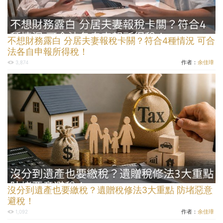
不想財務露白 分居夫妻報稅卡關？符合4種情況 可合
法各自申報所得稅！
作者：
余佳璋
3,874
沒分到遺產也要繳稅？遺贈稅修法3大重點 防堵惡意
避稅！
作者：
余佳璋
1,092