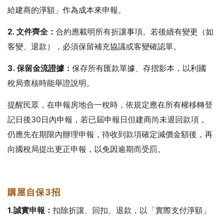
給建商的淨額」作為成本來申報。
2. 文件齊全：
合約應載明所有折讓事項。若後續有變更（如
客變、退款），必須保留補充協議或客變確認單。
3. 保留金流證據：
保存所有匯款單據、存摺影本，以利國
稅局查核時能舉證說明。
提醒民眾，在申報房地合一稅時，依規定應在所有權移轉登
記日後30日內申報，若已屆申報日但建商尚未退回款項，
仍應先在期限內辦理申報，待收到款項確定減價金額後，再
向國稅局提出更正申報，以免因逾期而受罰。
購屋自保3
招
1.誠實申報：
扣除折讓、回扣、退款，以「實際支付淨額」