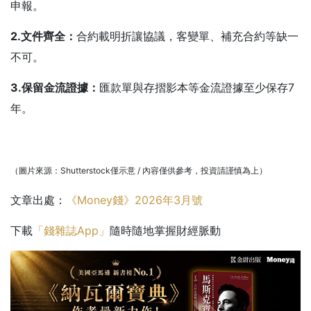
申報。
2.文件齊全：
合約載明折讓協議，客變單、補充合約等缺一
不可。
3.保留金流證據：
匯款單與存摺影本等金流證據至少保存7
年。
（圖片來源：Shutterstock僅示意 / 內容僅供參考，投資請謹慎為上）
文章出處：
《Money錢》2026年3月號
下載
「錢雜誌App」
隨時隨地掌握財經脈動