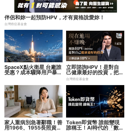
伴侶和妳一起預防HPV，才有資格說愛妳！
台灣癌症基金會
SpaceX點火衛星 台廠誰
立即諮詢HPV！是對自
受惠？成本驟降用戶暴增
己健康最好的投資，把握
華通、穩懋享紅利！
現在不嫌晚！
台灣癌症基金會
家人重病別急著辭職！善
Token即貨幣 誰能變現
用1966、1955長照資源
誰稱王！AI時代的「數位