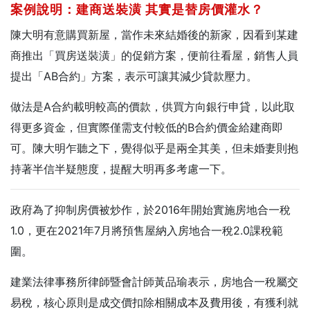
案例說明：建商送裝潢
其實是替房價灌水？
陳大明有意購買新屋，當作未來結婚後的新家，因看到某建
商推出「買房送裝潢」的促銷方案，便前往看屋，銷售人員
提出「AB合約」方案，表示可讓其減少貸款壓力。
做法是A合約載明較高的價款，供買方向銀行申貸，以此取
得更多資金，但實際僅需支付較低的B合約價金給建商即
可。陳大明乍聽之下，覺得似乎是兩全其美，但未婚妻則抱
持著半信半疑態度，提醒大明再多考慮一下。
政府為了抑制房價被炒作，於2016年開始實施房地合一稅
1.0，更在2021年7月將預售屋納入房地合一稅2.0課稅範
圍。
建業法律事務所律師暨會計師黃品瑜表示，房地合一稅屬交
易稅，核心原則是成交價扣除相關成本及費用後，有獲利就