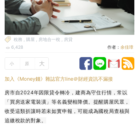
稅務
,
購屋
,
房地合一稅
,
房貸
6,428
作者：
余佳璋
大
小
原
加入《Money錢》雜誌官方line＠財經資訊不漏接
房市自2024年因限貸令轉冷，建商為守住行情，常以
「買房送家電裝潢」等名義變相降價。提醒購屋民眾，
收受這類折讓時若未如實申報，可能成為國稅局查核與
追繳稅款的對象。