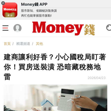
Money錢 APP
股市新知、省錢秘訣隨身讀
再忙也能掌握股市脈動!
首頁
精選頻道
其他
建商讓利好香？小心國稅局盯著
你！買房送裝潢 恐暗藏稅務地
雷
2026/04/23