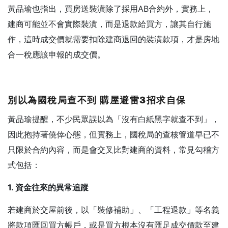
黃品瑜也指出，買房送裝潢除了採用AB合約外，實務上，
建商可能並不會實際裝潢，而是退款給買方，讓其自行施
作，這時成交價就需要扣除建商退回的裝潢款項，才是房地
合一稅應該申報的成交價。
別以為國稅局查不到
購屋避雷3
招求自保
黃品瑜提醒，不少民眾誤以為「沒有白紙黑字就查不到」，
因此抱持著僥倖心態，但實務上，國稅局的查核管道早已不
只限於合約內容，而是會交叉比對建商的資料，常見勾稽方
式包括：
1. 資金往來的異常追蹤
若建商於交屋前後，以「裝修補助」、「工程退款」等名義
將款項匯回買方帳戶，或是買方根本沒有匯足成交價款至建