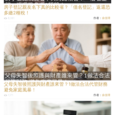
房子登記親友名下真的比較省？「借名登記」返還恐
多繳2種稅！
作者：
余佳璋
8,061
父母失智後照護與財產誰來管？1做法合法代管財務
避免家庭風暴！
作者：
余佳璋
1,171