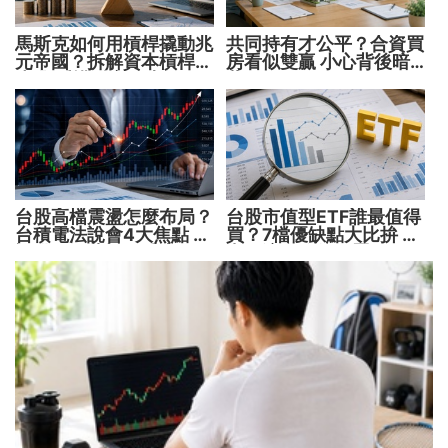
馬斯克如何用槓桿撬動兆
共同持有才公平？合資買
元帝國？拆解資本槓桿5
房看似雙贏 小心背後暗
步驟 看懂財富放大術
藏代價！
台股高檔震盪怎麼布局？
台股市值型ETF誰最值得
台積電法說會4大焦點 AI
買？7檔優缺點大比拚 找
設備股、蘋概股受惠
出最適合你的配置