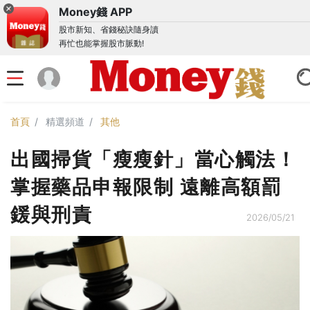
Money錢 APP
股市新知、省錢秘訣隨身讀
再忙也能掌握股市脈動!
首頁
精選頻道
其他
出國掃貨「瘦瘦針」當心觸法！
掌握藥品申報限制 遠離高額罰
鍰與刑責
2026/05/21