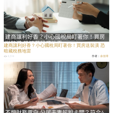
建商讓利好香？小心國稅局盯著你！買房送裝潢 恐
暗藏稅務地雷
作者：
余佳璋
6,514