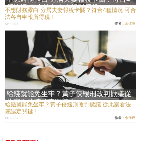
不想財務露白 分居夫妻報稅卡關？符合4種情況 可合
法各自申報所得稅！
作者：
余佳璋
4,002
給錢就能免坐牢？黃子佼緩刑改判掀議 從此案看法
院認定關鍵！
作者：
余佳璋
8,284