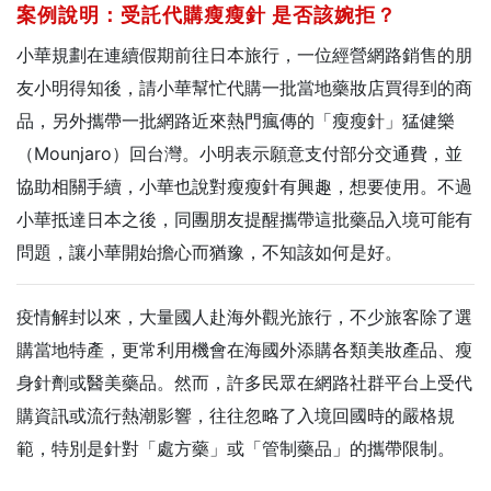
案例說明：受託代購瘦瘦針
是否該婉拒？
小華規劃在連續假期前往日本旅行，一位經營網路銷售的朋
友小明得知後，請小華幫忙代購一批當地藥妝店買得到的商
品，另外攜帶一批網路近來熱門瘋傳的「瘦瘦針」猛健樂
（Mounjaro）回台灣。小明表示願意支付部分交通費，並
協助相關手續，小華也說對瘦瘦針有興趣，想要使用。不過
小華抵達日本之後，同團朋友提醒攜帶這批藥品入境可能有
問題，讓小華開始擔心而猶豫，不知該如何是好。
疫情解封以來，大量國人赴海外觀光旅行，不少旅客除了選
購當地特產，更常利用機會在海國外添購各類美妝產品、瘦
身針劑或醫美藥品。然而，許多民眾在網路社群平台上受代
購資訊或流行熱潮影響，往往忽略了入境回國時的嚴格規
範，特別是針對「處方藥」或「管制藥品」的攜帶限制。