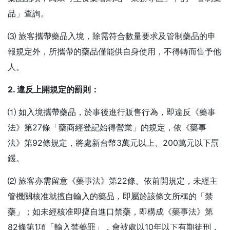
品」查詢。
⑶ 旅客攜帶藥品入境，除需符合數量要求及管制藥品的申
報規定外，所攜帶的藥品僅能供自身使用，不得轉而售予他
人。
2. 違反上開規定的罰則：
⑴ 如入境攜帶藥品，於事後進行販售行為，即違反《藥事
法》第27條「藥商經登記始得營業」的規定，依《藥事
法》第92條規定，將處新台幣3萬元以上、200萬元以下罰
鍰。
⑵ 旅客亦需留意《藥事法》第22條。依前開規定，未經主
管機關核准就擅自輸入的藥品，即屬於該條文所稱的「禁
藥」；如未經核准即擅自進口禁藥，即構成《藥事法》第
82條第1項「輸入禁藥罪」，會被處以10年以下有期徒刑，