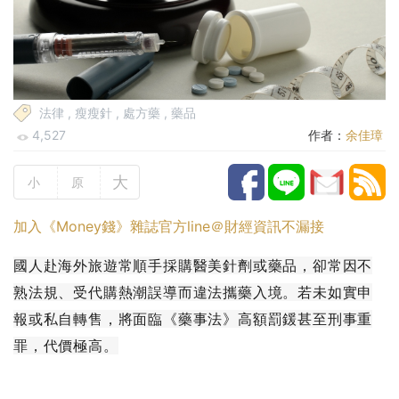
法律
,
瘦瘦針
,
處方藥
,
藥品
4,527
作者：
余佳璋
大
小
原
加入《Money錢》雜誌官方line＠財經資訊不漏接
國人赴海外旅遊常順手採購醫美針劑或藥品，卻常因不
熟法規、受代購熱潮誤導而違法攜藥入境。若未如實申
報或私自轉售，將面臨《藥事法》高額罰鍰甚至刑事重
罪，代價極高。