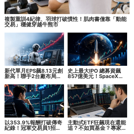
複製重訓4紀律、羽球打破慣性！肌肉書僮靠「動能
交易」穩健穿越牛熊市
新代單月EPS飆8.13元創
史上最大IPO 總募資飆
新高！聯手2台廠布局機
857億美元！SpaceX升
器人大腦 搶攻數十兆商
空 股價能飛多久？
機
以353.9%報酬打破傳奇
主動式ETF狂飆現在還能
紀錄！冠軍交易員1招抓
追？不如買基金？專家親
出翻倍強勢股
解5大疑問！