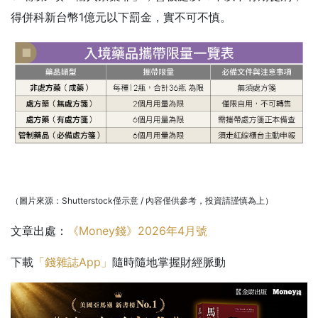
得併科新台幣1億元以下罰金，實不可不慎。
（圖片來源：Shutterstock僅示意 / 內容僅供參考，投資請謹慎為上）
文章出處：
《Money錢》2026年4月號
下載
「錢雜誌App」
隨時隨地掌握財經脈動