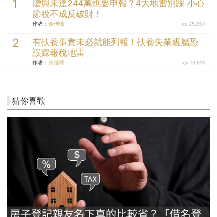
贈與未達244萬也要申報？4大地雷別踩 小心
節稅不成反破財！
作者：
余佳璋
25,654
有扶養事實未必就能列報！扶養失業親屬恐
誤踩報稅地雷
作者：
余佳璋
16,618
猜你喜歡