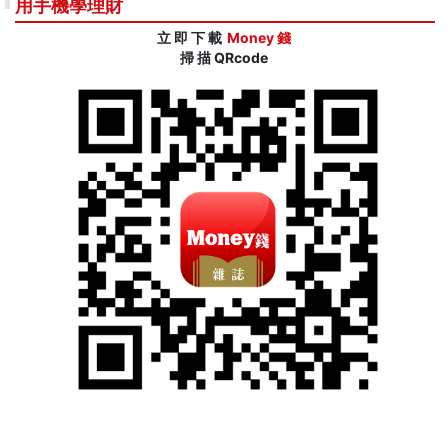
用手機學理財
立 即 下 載
Money 錢
掃 描 QRcode