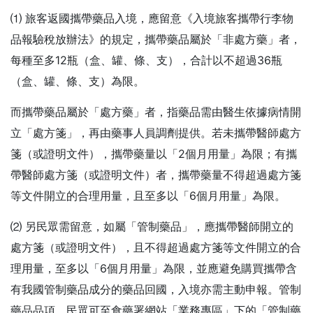
⑴ 旅客返國攜帶藥品入境，應留意《入境旅客攜帶行李物
品報驗稅放辦法》的規定，攜帶藥品屬於「非處方藥」者，
每種至多12瓶（盒、罐、條、支），合計以不超過36瓶
（盒、罐、條、支）為限。
而攜帶藥品屬於「處方藥」者，指藥品需由醫生依據病情開
立「處方箋」，再由藥事人員調劑提供。若未攜帶醫師處方
箋（或證明文件），攜帶藥量以「2個月用量」為限；有攜
帶醫師處方箋（或證明文件）者，攜帶藥量不得超過處方箋
等文件開立的合理用量，且至多以「6個月用量」為限。
⑵ 另民眾需留意，如屬「管制藥品」，應攜帶醫師開立的
處方箋（或證明文件），且不得超過處方箋等文件開立的合
理用量，至多以「6個月用量」為限，並應避免購買攜帶含
有我國管制藥品成分的藥品回國，入境亦需主動申報。管制
藥品品項，民眾可至食藥署網站「業務專區」下的「管制藥