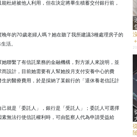
且能杜絕被他人利用，但在決定將畢生積蓄交付銀行前，
晚年的70歲老婦人嗎？她在聽了我所建議3種處理房子的
休生活。
20
幫她聯繫了有信託業務的金融機構，對方派人來說明，並
求而設計，目前她需要有人幫她按月支付安養中心的費
發生的醫療費用，於是採納了某銀行的「退休養老信託計
自己就是「委託人」，銀行是「受託人」；委託人可選擇
因素無法行使信託權利時，可由監察人代為申請受益給