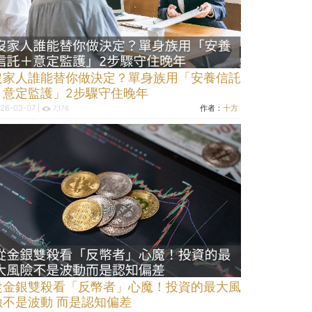
沒家人誰能替你做決定？單身族用「安養信託
＋意定監護」2步驟守住晚年
26-03-07 |
作者：
十方
7,176
從金銀雙殺看「反幣者」心魔！投資的最大風
險不是波動 而是認知偏差