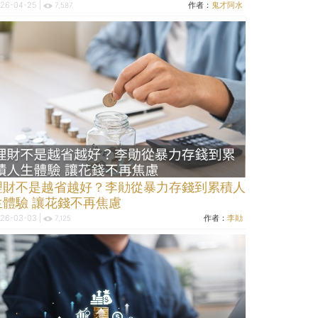
26-04-25 |
作者：
鬼才阿水
7,587
理財不是越省越好？李勛從暴力存錢到累積人
生體驗 讓花錢不再焦慮
26-03-03 |
作者：
李勛
7,125