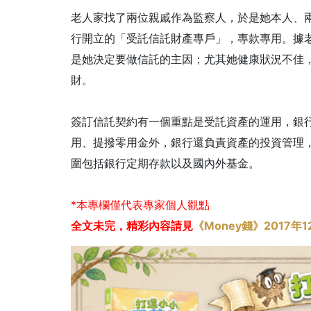
老人家找了兩位親戚作為監察人，於是她本人、
行開立的「受託信託財產專戶」，專款專用。據
是她決定要做信託的主因；尤其她健康狀況不佳
財。
簽訂信託契約有一個重點是受託資產的運用，銀
用、提撥零用金外，銀行還負責資產的投資管理
圍包括銀行定期存款以及國內外基金。
*本專欄僅代表專家個人觀點
全文未完，精彩內容請見
《Money錢》2017年