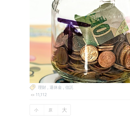
理財
,
退休金
,
信託
11,112
大
小
原