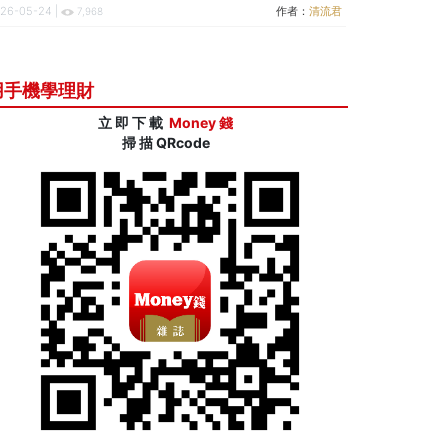
26-05-24 |
作者：
清流君
7,968
用手機學理財
立 即 下 載
Money 錢
掃 描 QRcode