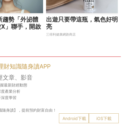
肌新趨勢「外泌體
出遊只要帶這瓶，氣色好明
波X」聯手，開啟
亮
新世代
三得利健康網路商店
- 理財知識隨身讀APP
經文章、影音
掌握最新財經動態
深度產業分析
手深度學習
財知識隨身讀】，提前預約財富自由！
Android下載
iOS下載