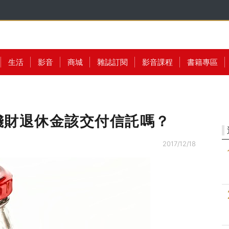
生活
影音
商城
雜誌訂閱
影音課程
書籍專區
錢財退休金該交付信託嗎？
2017/12/18