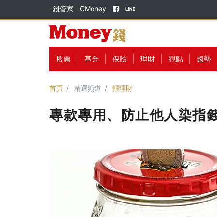
錢管家
CMoney
股票
基金
保險
理財
觀點
趨勢
首頁
精選頻道
輕理財
專款專用、防止他人染指