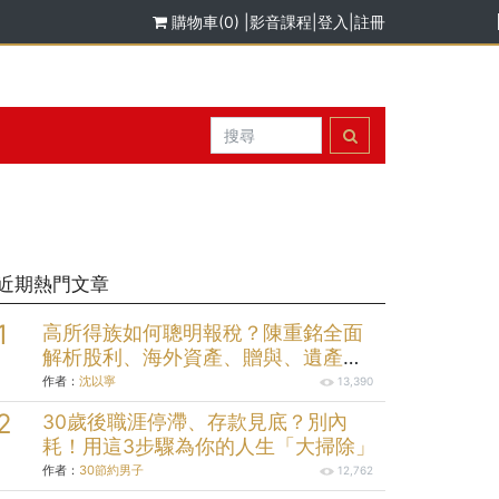
購物車(0)
|
影音課程
|
登入
|
註冊
近期熱門文章
高所得族如何聰明報稅？陳重銘全面
解析股利、海外資產、贈與、遺產報
稅規劃
作者：
沈以寧
13,390
30歲後職涯停滯、存款見底？別內
耗！用這3步驟為你的人生「大掃除」
作者：
30節約男子
12,762