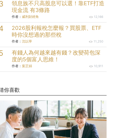
領息族不只高股息可以選！靠ETF打造
現金流 有3條路
作者：
威利財經角
12,166
2026股利報稅怎麼報？買股票、ETF
時你沒想過的那些稅
作者：
沈以寧
11,250
有錢人為何越來越有錢？改變荷包深
度的5個富人思維！
作者：
葉芷娟
10,911
猜你喜歡