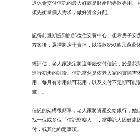
退休金交付信託的最大好處是財產能專款專用、
須先衡量個人需求，做好資金分配。
記得前幾期提到的那位住安養中心、想靠房子安度
方案後，選擇將房子賣掉，以得款850萬元過退
經評估，老人家決定將這筆錢交付信託，於是我
進行初步的討論。信託當然是依老人家的實際需
用、每月有零用錢可花用，以及支付不定期可能
畫」。
信託的架構很簡單，老人家將資產交給銀行，她
找一位或多位「信託監察人」，當委託人因健康
付，或其他約定事項。