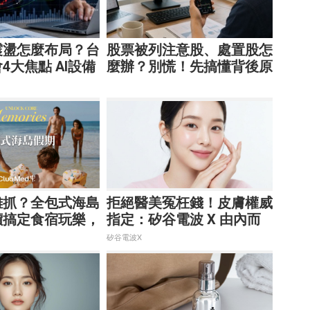
震盪怎麼布局？台
股票被列注意股、處置股怎
4大焦點 AI設備
麼辦？別慌！先搞懂背後原
股受惠
因再操作
難抓？全包式海島
拒絕醫美冤枉錢！皮膚權威
價搞定食宿玩樂，
指定：矽谷電波 X 由內而
心！
外養出逆齡好膚質
矽谷電波X