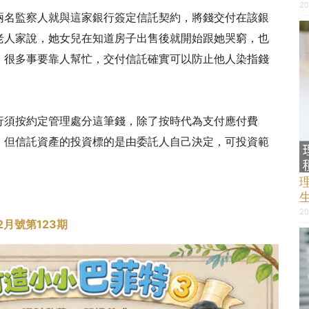
20
兩名監察人就與這家銀行簽定信託契約，將錢交付在該銀
老人家說，她女兒在知道房子出售後就開始跟她哭窮，也
，很多事要靠人幫忙，交付信託確實可以防止他人染指錢
行須按約定管理處分這筆錢，除了按時代為支付應付費
，但信託資產的投資標的是由委託人自己決定，可投資範
20
12月號第123期