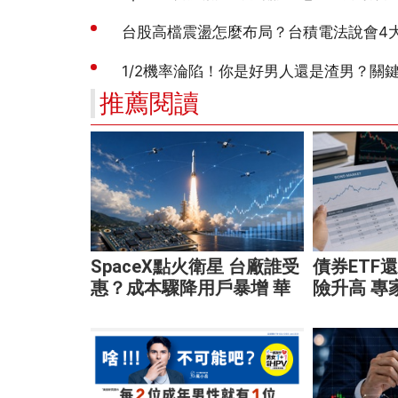
推薦閱讀
SpaceX點火衛星 台廠誰受
債券ETF
惠？成本驟降用戶暴增 華
險升高 專
通、穩懋享紅利！
靈活應對