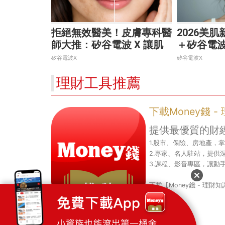
拒絕無效醫美！皮膚專科醫
2026美
師大推：矽谷電波 X 讓肌
＋矽谷電
膚由內而外更強韌
高階養膚
矽谷電波X
矽谷電波X
理財工具推薦
下載Money錢 
提供最優質的財
1.股市、保險、房地產，
2.專家、名人駐站，提供
3.課程、影音專區，讓動
下載【Money錢 - 理