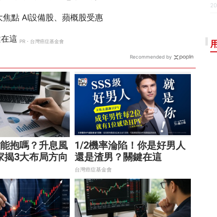
20
Recommended by
還能抱嗎？升息風
1/2機率淪陷！你是好男人
家揭3大布局方向
還是渣男？關鍵在這
台灣癌症基金會