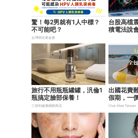
驚！每2男就有1人中標？
台股高檔
不可能吧？
積電法說會
股、蘋概
台灣癌症基金會
旅行不用瓶瓶罐罐，汎倫1
出國花費
瓶搞定臉部保養！
假期，一
省錢更省
三得利健康網路商店
Club Med Taiwan