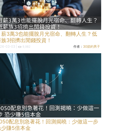
月薪3萬3也能擺脫月光宿命、翻轉人生？低
薪族3招擠出閒錢投資！
26-03-03 |
作者：
30節約男子
9,982
0050配息別急著花！回測揭曉：少做這一步
恐少賺5倍本金