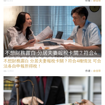
作者：
余佳璋
8,193
不想財務露白 分居夫妻報稅卡關？符合4種情況 可合
法各自申報所得稅！
作者：
余佳璋
3,850