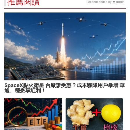
推薦閱讀
Recommended by
SpaceX點火衛星 台廠誰受惠？成本驟降用戶暴增 華
通、穩懋享紅利！