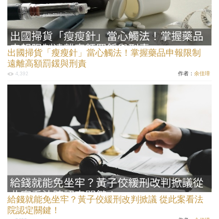
出國掃貨「瘦瘦針」當心觸法！掌握藥品申報限制
遠離高額罰鍰與刑責
作者：
余佳璋
4,392
給錢就能免坐牢？黃子佼緩刑改判掀議 從此案看法
院認定關鍵！