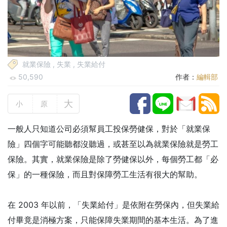
就業保險
,
失業
,
失業給付
50,590
作者：
編輯部
大
小
原
一般人只知道公司必須幫員工投保勞健保，對於「就業保
險」四個字可能聽都沒聽過，或甚至以為就業保險就是勞工
保險。其實，就業保險是除了勞健保以外，每個勞工都「必
保」的一種保險，而且對保障勞工生活有很大的幫助。
在 2003 年以前，「失業給付」是依附在勞保內，但失業給
付畢竟是消極方案，只能保障失業期間的基本生活。為了進