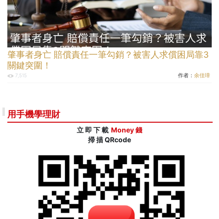
肇事者身亡 賠償責任一筆勾銷？被害人求償困局靠3
關鍵突圍！
作者：
余佳璋
7,515
用手機學理財
立 即 下 載
Money 錢
掃 描 QRcode