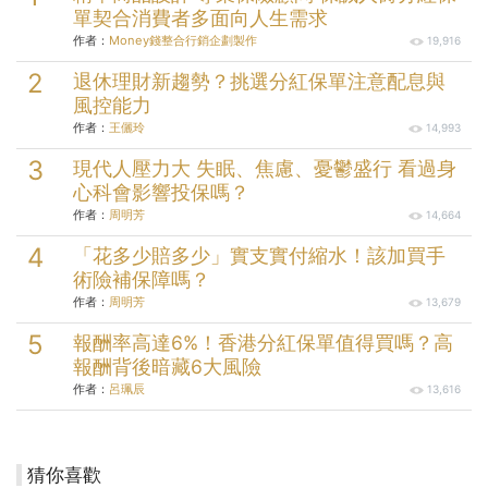
單契合消費者多面向人生需求
作者：
Money錢整合行銷企劃製作
19,916
退休理財新趨勢？挑選分紅保單注意配息與
風控能力
作者：
王儷玲
14,993
現代人壓力大 失眠、焦慮、憂鬱盛行 看過身
心科會影響投保嗎？
作者：
周明芳
14,664
「花多少賠多少」實支實付縮水！該加買手
術險補保障嗎？
作者：
周明芳
13,679
報酬率高達6%！香港分紅保單值得買嗎？高
報酬背後暗藏6大風險
作者：
呂珮辰
13,616
猜你喜歡