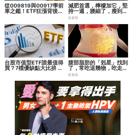
從009819與00917學前
減肥首選，檸檬加它，堅
車之鑑！ETF狂漲背後
持一週，腰細了，瘦到你
暗藏2大溢價陷阱
懷疑人生
新素簡
台股市值型ETF誰最值得
腹部脂肪的「剋星」找到
買？7檔優缺點大比拚 找
了，常吃這幾物，吃走大
出最適合你的配置
肚囊，瘦出小蠻腰
新素簡