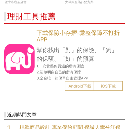
現在不嫌晚！
開募
台灣癌症基金會
大華銀全能行銷方案
理財工具推薦
下載保險小存摺-彚整保障不打折
APP
幫你找出「對」的保險、「夠」
的保額、「好」的預算
1.一次彚整你買過的所有保險
2.清楚明白自己的所有保障
3.全台唯一的保單自主管理APP
Android下載
iOS下載
近期熱門文章
精準商品設計 專業保險顧問 保誠人壽分紅保