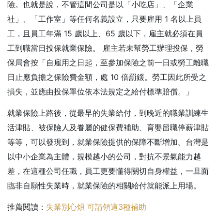
險。也就是說，不管這間公司是以「小吃店」、「企業
社」、「工作室」等任何名義設立，只要雇用 1 名以上員
工，且員工年滿 15 歲以上、65 歲以下，雇主就必須在員
工到職當日投保就業保險。 雇主若未幫勞工辦理投保，勞
保局會按「自雇用之日起，至參加保險之前一日或勞工離職
日止應負擔之保險費金額，處 10 倍罰鍰。勞工因此所受之
損失，並應由投保單位依本法規定之給付標準賠償。」
就業保險上路後，從最早的失業給付，到晚近的職業訓練生
活津貼、被保險人及眷屬的健保費補助、育嬰留職停薪津貼
等等，可以發現到，就業保險提供的保障不斷增加。台灣是
以中小企業為主體，規模越小的公司，對抗不景氣能力越
差，在這種公司任職，員工更要懂得關切自身權益，一旦面
臨非自願性失業時，就業保險的相關給付就能派上用場。
推薦閱讀：
失業別心煩 可請領這3種補助