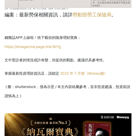
編案：最新勞保相關資訊，請詳
勞動部勞工保險局
。
錢雜誌APP上線啦！快下載你的隨身理財寶典：
https://emagazine.page.link/AtYg
文中受訪者的情況或許有變，但提供的觀點、建議仍具參考性。
掌握最新投資理財資訊且，請鎖定
2022 年 7 月號《Money錢》
( 圖：shutterstock，僅為示意 / 本文內容純屬參考，並非投資建議，投資前請
謹慎為上 )