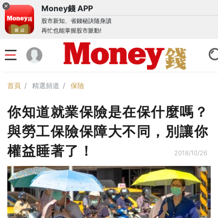
Money錢 APP
股市新知、省錢秘訣隨身讀
再忙也能掌握股市脈動!
首頁
精選頻道
保險
你知道就業保險是在保什麼嗎？
與勞工保險保障大不同，別讓你
權益睡著了！
2018/10/26