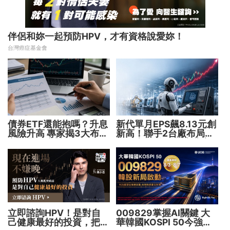
伴侶和妳一起預防HPV，才有資格說愛妳！
台灣癌症基金會
債券ETF還能抱嗎？升息
新代單月EPS飆8.13元創
風險升高 專家揭3大布局
新高！聯手2台廠布局機
方向靈活應對
器人大腦 搶攻數十兆商
機
立即諮詢HPV！是對自
009829掌握AI關鍵 大
己健康最好的投資，把握
華韓國KOSPI 50今強勢