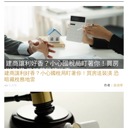
建商讓利好香？小心國稅局盯著你！買房送裝潢 恐
暗藏稅務地雷
作者：
余佳璋
6,408