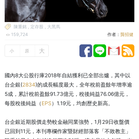
陳重銘
,
定存股
,
大黑馬
159,724
作者：
龔招健
大
小
原
國內8大公股行庫2018年自結獲利已全部出爐，其中以
台企銀(
2834
)的成長幅度最大，全年稅前盈餘年增率逾
5成，累計稅前盈餘91.73億元，稅後純益76.06億元，
每股稅後純益（
EPS
）1.19元，均創歷史新高。
台企銀近期股價走勢較金融同業強勢，1月29日收盤價
已回到11元，本刊專欄作家暨財經部落客「不敗教主」