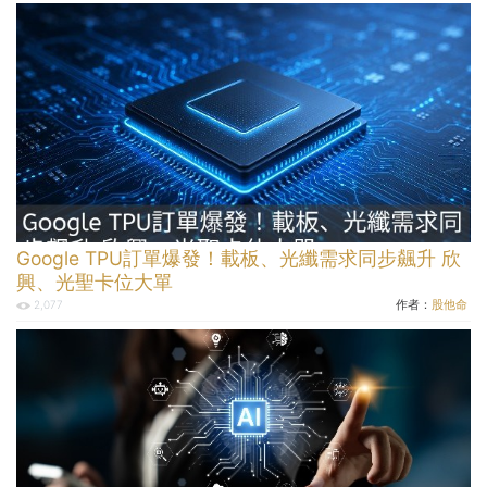
Google TPU訂單爆發！載板、光纖需求同步飆升 欣
興、光聖卡位大單
作者：
股他命
2,077