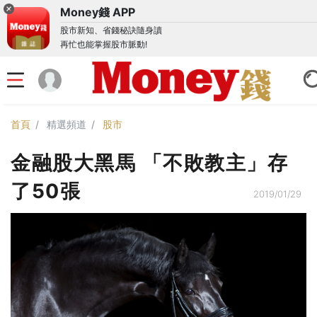
Money錢 APP
股市新知、省錢秘訣隨身讀
再忙也能掌握股市脈動!
首頁
精選頻道
股市
金融股大黑馬 「不敗教主」存
了50張
2019/01/29