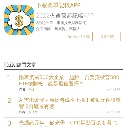
下載簡單記帳APP
2022火速竄起記帳APP
3秒記一筆！迅速找出財務漏洞
介面清爽、無廣告、不惱人
Android下載
iOS下載
近期熱門文章
跟著美國500大企業一起賺！台美英標普500
ETF總體檢，誰是最佳選擇？
作者：
張遠
11,939
AI需求爆發＋原物料成本上揚！被動元件漲聲
響 2台廠最有感
作者：
股他命
11,670
光通訊元年！矽光子、CPO驅動百億市場 12