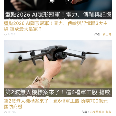
盤點2026 AI隱形冠軍！電力、傳輸與記憶體3大主
線 誰成最大贏家？
作者：
黃士育
6,262
第2波無人機標案來了！這6檔軍工股 搶啖700億元
國防商機
作者：
韭菜畢業班-叔叔
19,745