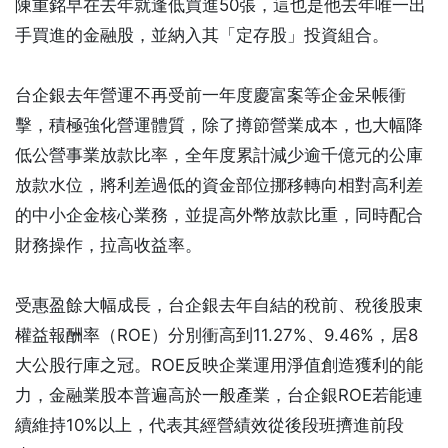
陳重銘早在去年就逢低買進50張，這也是他去年唯一出
手買進的金融股，並納入其「定存股」投資組合。
台企銀去年營運不再受前一年度慶富案等企金呆帳衝
擊，積極強化營運體質，除了撙節營業成本，也大幅降
低公營事業放款比率，全年度累計減少逾千億元的公庫
放款水位，將利差過低的資金部位挪移轉向相對高利差
的中小企金核心業務，並提高外幣放款比重，同時配合
財務操作，拉高收益率。
受惠盈餘大幅成長，台企銀去年自結的稅前、稅後股東
權益報酬率（ROE）分別衝高到11.27%、9.46%，居8
大公股行庫之冠。ROE反映企業運用淨值創造獲利的能
力，金融業股本普遍高於一般產業，台企銀ROE若能連
續維持10%以上，代表其經營績效從後段班擠進前段