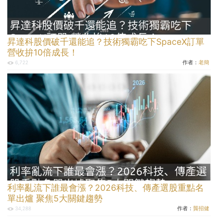
昇達科股價破千還能追？技術獨霸吃下SpaceX訂單
營收拚10倍成長！
作者：
老簡
6,722
利率亂流下誰最會漲？2026科技、傳產選股重點名
單出爐 聚焦5大關鍵趨勢
作者：
龔招健
34,288