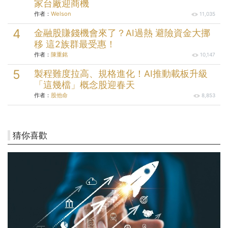
家台廠迎商機
作者：
Welson
11,035
金融股賺錢機會來了？AI過熱 避險資金大挪
移 這2族群最受惠！
作者：
陳重銘
10,147
製程難度拉高、規格進化！AI推動載板升級
「這幾檔」概念股迎春天
作者：
股他命
8,853
猜你喜歡