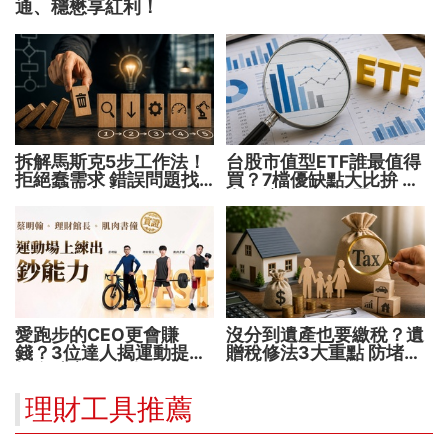
通、穩懋享紅利！
拆解馬斯克5步工作法！
台股市值型ETF誰最值得
拒絕蠢需求 錯誤問題找
買？7檔優缺點大比拚 找
不到完美答案
出最適合你的配置
愛跑步的CEO更會賺
沒分到遺產也要繳稅？遺
錢？3位達人揭運動提升
贈稅修法3大重點 防堵惡
投資勝率的關鍵！
意避稅！
理財工具推薦