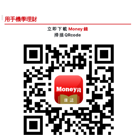
用手機學理財
立 即 下 載
Money 錢
掃 描 QRcode