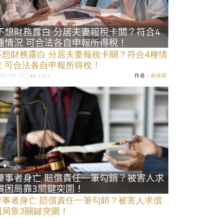
不想財務露白 分居夫妻報稅卡關？符合4種情
況 可合法各自申報所得稅！
26-06-22 |
作者：
余佳璋
3,856
肇事者身亡 賠償責任一筆勾銷？被害人求償
困局靠3關鍵突圍！