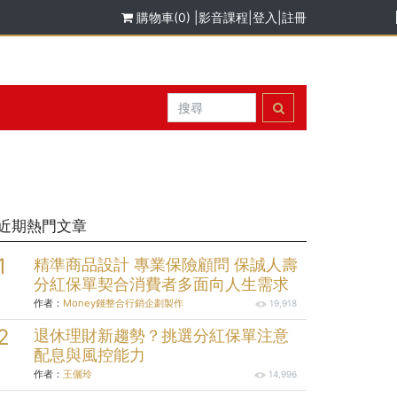
購物車(0)
|
影音課程
|
登入
|
註冊
近期熱門文章
精準商品設計 專業保險顧問 保誠人壽
分紅保單契合消費者多面向人生需求
作者：
Money錢整合行銷企劃製作
19,918
退休理財新趨勢？挑選分紅保單注意
配息與風控能力
作者：
王儷玲
14,996