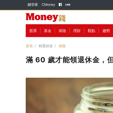
錢管家
CMoney
股票
基金
保險
理財
觀點
趨勢
首頁
精選頻道
保險
滿 60 歲才能領退休金，