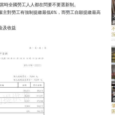
得當時全國勞工人人都在問要不要選新制。
雇主對勞工有強制提繳最低6%，而勞工自願提繳最高
金及收益
20