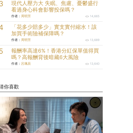
現代人壓力大 失眠、焦慮、憂鬱盛行
看過身心科會影響投保嗎？
作者：
周明芳
14,665
「花多少賠多少」實支實付縮水！該
加買手術險補保障嗎？
作者：
周明芳
13,689
報酬率高達6%！香港分紅保單值得買
嗎？高報酬背後暗藏6大風險
作者：
呂珮辰
13,640
猜你喜歡