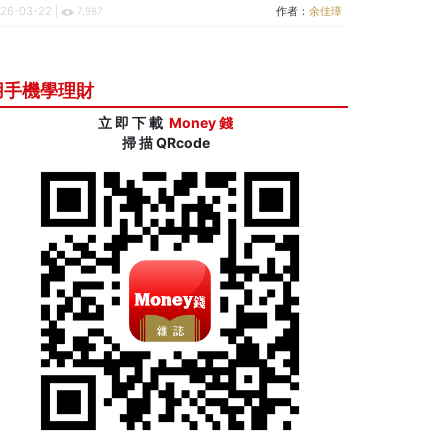
26-03-22 |
作者：
余佳璋
7,987
用手機學理財
立 即 下 載
Money 錢
掃 描 QRcode