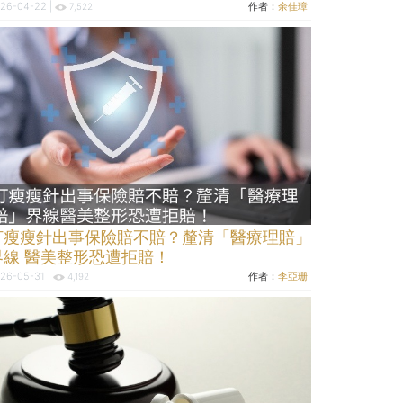
26-04-22 |
作者：
余佳璋
7,522
打瘦瘦針出事保險賠不賠？釐清「醫療理賠」
界線 醫美整形恐遭拒賠！
26-05-31 |
作者：
李亞珊
4,192