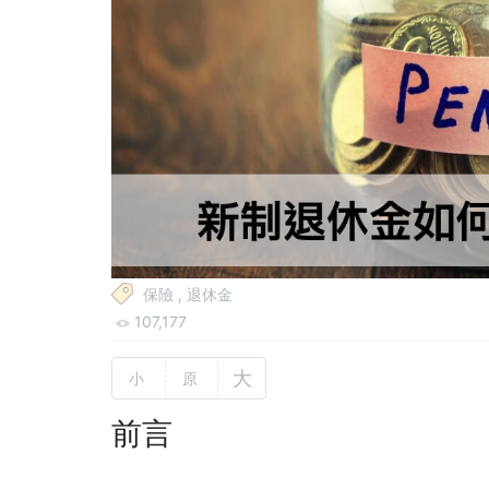
保險
,
退休金
107,177
大
小
原
前言