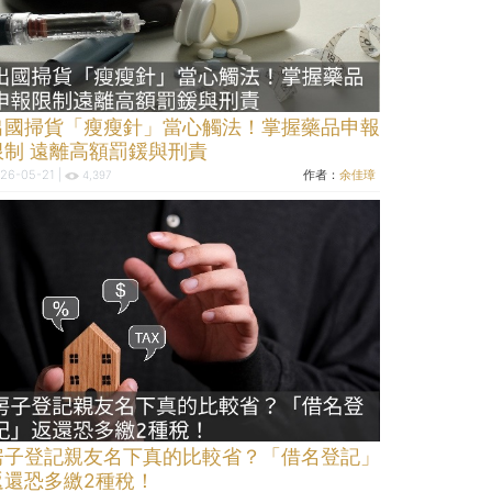
出國掃貨「瘦瘦針」當心觸法！掌握藥品申報
限制 遠離高額罰鍰與刑責
26-05-21 |
作者：
余佳璋
4,397
房子登記親友名下真的比較省？「借名登記」
返還恐多繳2種稅！