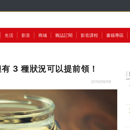
生活
影音
商城
雜誌訂閱
影音課程
書籍專區
但有 3 種狀況可以提前領！
2019/08/08