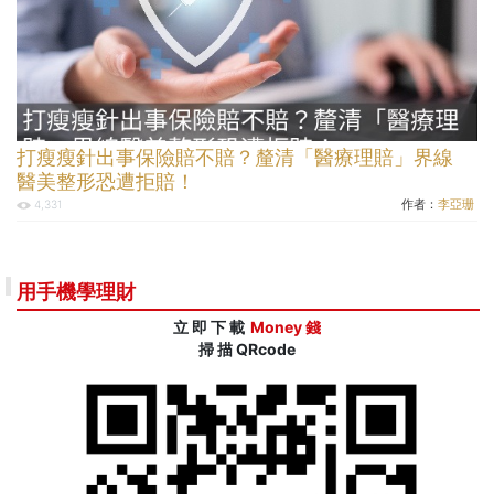
打瘦瘦針出事保險賠不賠？釐清「醫療理賠」界線
醫美整形恐遭拒賠！
作者：
李亞珊
4,331
用手機學理財
立 即 下 載
Money 錢
掃 描 QRcode