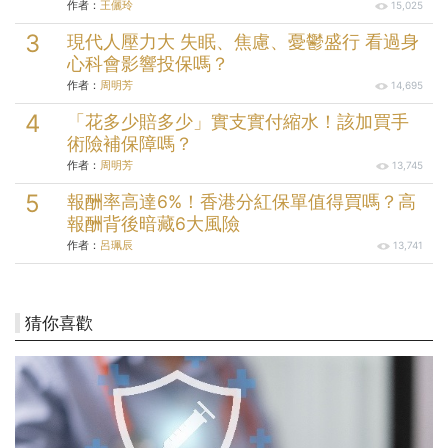
作者：
王儷玲
15,025
現代人壓力大 失眠、焦慮、憂鬱盛行 看過身
心科會影響投保嗎？
作者：
周明芳
14,695
「花多少賠多少」實支實付縮水！該加買手
術險補保障嗎？
作者：
周明芳
13,745
報酬率高達6%！香港分紅保單值得買嗎？高
報酬背後暗藏6大風險
作者：
呂珮辰
13,741
猜你喜歡