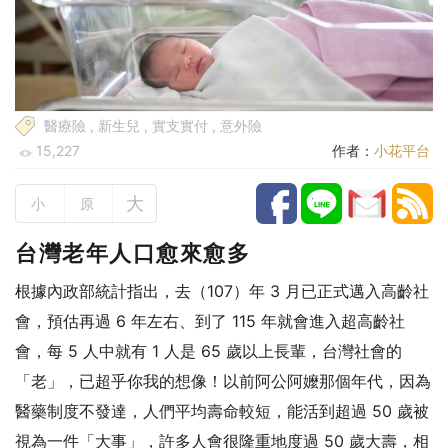
醫療險
,
新生兒
,
實支實付
,
意外險
15,227
作者：
小花平台
大
小
原
台灣老年人口愈來愈多
根據內政部統計指出，去（107）年 3 月已正式邁入高齡社
會，預估再過 6 年左右、到了 115 年就會進入超高齡社
會，每 5 人中就有 1 人是 65 歲以上長輩，台灣社會的
「老」，已超乎你我的想像！以前阿公阿嬤那個年代，因為
醫藥制度不發達，人們平均壽命較短，能活到超過 50 歲被
視為一件「大事」，許多人會很隆重地度過 50 歲大壽，相