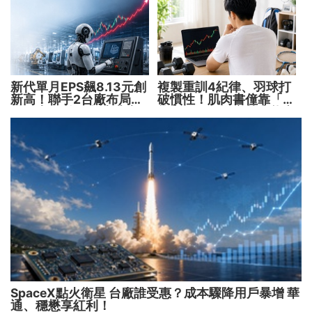
新代單月EPS飆8.13元創
複製重訓4紀律、羽球打
新高！聯手2台廠布局機
破慣性！肌肉書僮靠「動
器人大腦 搶攻數十兆商
能交易」穩健穿越牛熊市
機
SpaceX點火衛星 台廠誰受惠？成本驟降用戶暴增 華
通、穩懋享紅利！