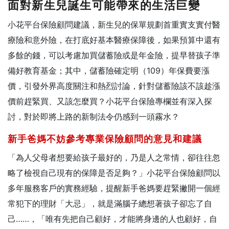
面對新生兒誕生可能帶來的生活巨變
小花平台保險顧問建議，新生兒的保單規劃首重實支實付醫
療險和意外險，在打底好基本醫療保障後，如果預算中還有
多餘的錢，可以考慮加買儲蓄險或是年金險，提早替孩子準
備好教育基金；其中，儲蓄險確定明（109）年保費要漲
價，引發外界高度關注和熱烈討論，針對儲蓄險該不該趁漲
價前趕緊買、又該怎麼買？小花平台保險專欄並有深入探
討，對於即將上路的新制法令仍感到一頭霧水？
新手爸媽不妨參考專業保險顧問的意見和建議
「為人父母者想要給孩子最好的，乃是人之常情，卻往往忽
略了檢視自己現有的保障是否足夠？」小花平台保險顧問以
多年服務客戶的實務經驗，提醒新手爸媽要趕緊撇開一個經
常犯下的理財「大忌」，就是滿腦子總想著孩子卻忘了自
己……，「唯有先把自己顧好，才能將身邊的人也顧好，自