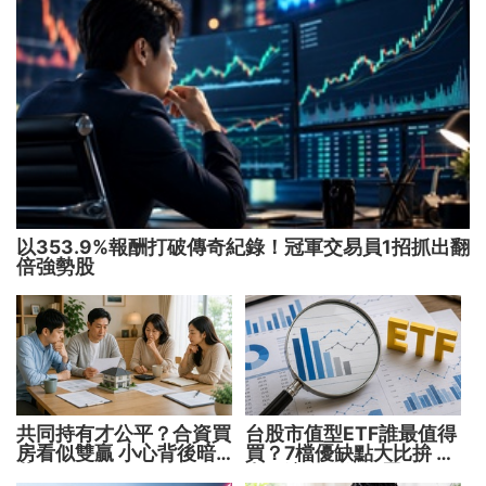
以353.9%報酬打破傳奇紀錄！冠軍交易員1招抓出翻
倍強勢股
共同持有才公平？合資買
台股市值型ETF誰最值得
房看似雙贏 小心背後暗
買？7檔優缺點大比拚 找
藏代價！
出最適合你的配置