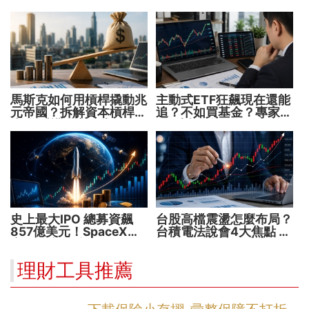
馬斯克如何用槓桿撬動兆
主動式ETF狂飆現在還能
元帝國？拆解資本槓桿5
追？不如買基金？專家親
步驟 看懂財富放大術
解5大疑問！
史上最大IPO 總募資飆
台股高檔震盪怎麼布局？
857億美元！SpaceX升
台積電法說會4大焦點 AI
空 股價能飛多久？
設備股、蘋概股受惠
理財工具推薦