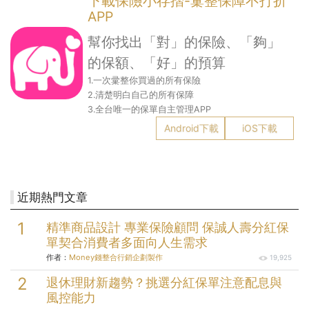
下載保險小存摺-彚整保障不打折
APP
幫你找出「對」的保險、「夠」
的保額、「好」的預算
1.一次彚整你買過的所有保險
2.清楚明白自己的所有保障
3.全台唯一的保單自主管理APP
Android下載
iOS下載
近期熱門文章
精準商品設計 專業保險顧問 保誠人壽分紅保
單契合消費者多面向人生需求
作者：
Money錢整合行銷企劃製作
19,925
退休理財新趨勢？挑選分紅保單注意配息與
風控能力