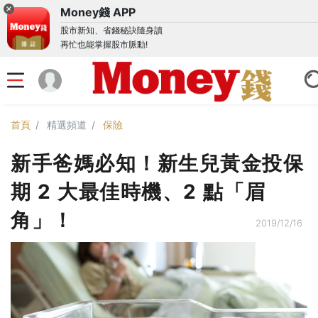
Money錢 APP
股市新知、省錢秘訣隨身讀
再忙也能掌握股市脈動!
首頁
精選頻道
保險
新手爸媽必知！新生兒黃金投保
期 2 大最佳時機、2 點「眉
角」！
2019/12/16