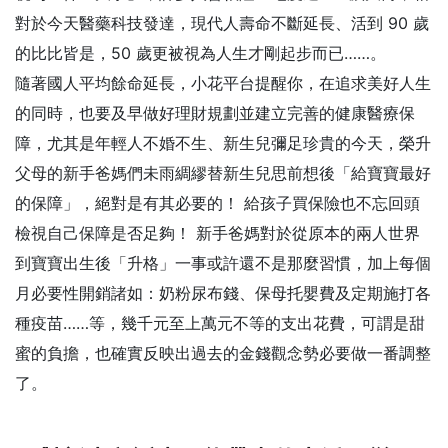
對於今天醫藥科技發達，現代人壽命不斷延長、活到 90 歲
的比比皆是，50 歲更被視為人生才剛起步而已……。
隨著國人平均餘命延長，小花平台提醒你，在追求美好人生
的同時，也要及早做好理財規劃並建立完善的健康醫療保
障，尤其是年輕人不婚不生、新生兒彌足珍貴的今天，榮升
父母的新手爸媽們未雨綢繆替新生兒思前想後「給寶寶最好
的保障」，絕對是有其必要的！ 給孩子買保險也不忘回頭
檢視自己保障是否足夠！ 新手爸媽對於從原本的兩人世界
到寶寶出生後「升格」一事或許還不是那麼習慣，加上每個
月必要性開銷諸如：奶粉尿布錢、保母托嬰費及定期施打各
種疫苗……等，幾千元至上萬元不等的支出花費，可謂是甜
蜜的負擔，也確實反映出過去的金錢觀念勢必要做一番調整
了。