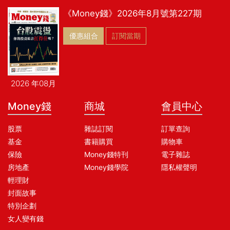
《Money錢》2026年8月號第227期
優惠組合
訂閱當期
2026 年08月
Money錢
商城
會員中心
股票
雜誌訂閱
訂單查詢
基金
書籍購買
購物車
保險
Money錢特刊
電子雜誌
房地產
Money錢學院
隱私權聲明
輕理財
封面故事
特別企劃
女人變有錢