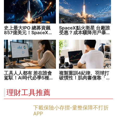
史上最大IPO 總募資飆
SpaceX點火衛星 台廠誰
857億美元！SpaceX升
受惠？成本驟降用戶暴增
空 股價能飛多久？
華通、穩懋享紅利！
工具人人都有 差在誰會
複製重訓4紀律、羽球打
駕馭！AI時代必學5種能
破慣性！肌肉書僮靠「動
力 把握未來1000天
能交易」穩健穿越牛熊市
理財工具推薦
下載保險小存摺-彚整保障不打折
APP