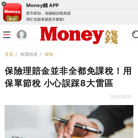
Money錢 APP
股市新知、省錢秘訣隨身讀
再忙也能掌握股市脈動!
首頁
精選頻道
保險
保險理賠金並非全都免課稅！用
保單節稅 小心誤踩8大雷區
2025/10/21