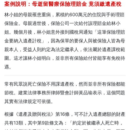
案例說明：母逝留醫療保險理賠金
竟須繳遺產稅
林小姐的母親罹患重病，累積約600萬元的住院與手術理賠
保險金。母親過世後，保險公司一次給付該理賠金給林小
姐。幾個月後，林小姐意外接到國稅局通知「這筆保險理賠
金要納入遺產計稅」，因為保單的要保人與被保險人皆為母
親本人，受益人則約定為法定繼承人，依法屬於遺產課稅範
圍。這才讓林小姐明白，並非所有保險給付皆能享有免稅待
遇。
常有民眾說死亡保險不用課遺產稅，然而並非所有保險都能
節稅。建業法律事務所律師暨會計師黃品瑜表示，這個問題
其實有法律規定可依循。
根據《遺產及贈與稅法》第16條，可不計入遺產總額的財產
共有13類，其中第9款條文為：「約定於被繼承人死亡時，