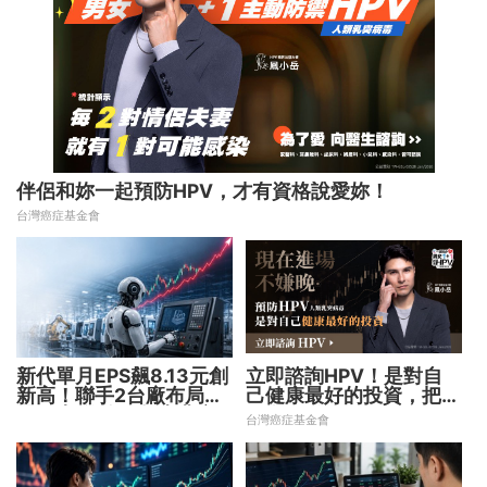
伴侶和妳一起預防HPV，才有資格說愛妳！
台灣癌症基金會
新代單月EPS飆8.13元創
立即諮詢HPV！是對自
新高！聯手2台廠布局機
己健康最好的投資，把握
器人大腦 搶攻數十兆商
現在不嫌晚！
台灣癌症基金會
機