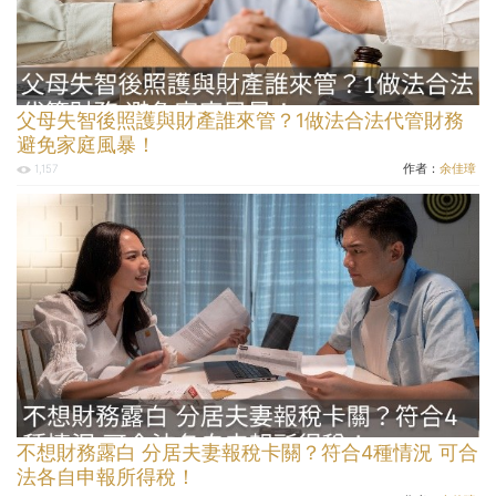
父母失智後照護與財產誰來管？1做法合法代管財務
避免家庭風暴！
作者：
余佳璋
1,157
不想財務露白 分居夫妻報稅卡關？符合4種情況 可合
法各自申報所得稅！