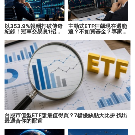
以353.9%報酬打破傳奇
主動式ETF狂飆現在還能
紀錄！冠軍交易員1招抓
追？不如買基金？專家親
出翻倍強勢股
解5大疑問！
台股市值型ETF誰最值得買？7檔優缺點大比拚 找出
最適合你的配置