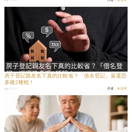
房子登記親友名下真的比較省？「借名登記」返還恐
多繳2種稅！
作者：
余佳璋
8,055