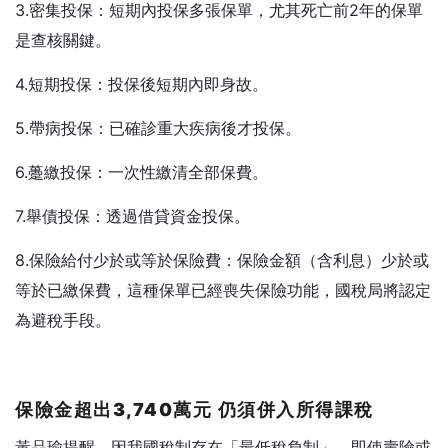
3.密集投保：短期內投保多張保單，尤其死亡前2年的保單
是查核關鍵。
4.短期投保：投保後短期內即身故。
5.帶病投保：已確診重大疾病後才投保。
6.躉繳投保：一次性繳清全部保費。
7.舉債投保：透過借貸資金投保。
8.保險給付少於或等於保險費：保險金額（含利息）少於或
等於已繳保費，這種保單已經喪失保險功能，國稅局將認定
為避稅手段。
保險金超出3,740
萬元
仍須併入所得課稅
黃品瑜提醒，因我國稅制存在「最低稅負制」，即使壽險或