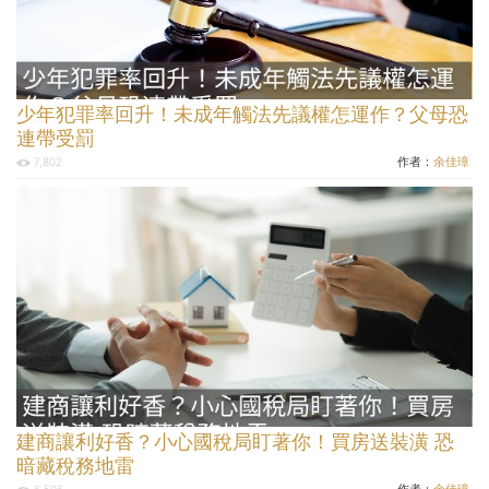
少年犯罪率回升！未成年觸法先議權怎運作？父母恐
連帶受罰
作者：
余佳璋
7,802
建商讓利好香？小心國稅局盯著你！買房送裝潢 恐
暗藏稅務地雷
作者：
余佳璋
6,506