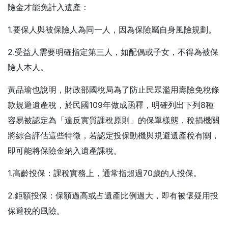
險金才能免計入遺產：
1.要保人與被保險人為同一人，因為保險屬自身風險規劃。
2.受益人需要明確指定第三人，如配偶或子女，不得為被保
險人本人。
黃品瑜也說明，財政部國稅局為了防止民眾濫用壽險免稅條
款規避遺產稅，於民國109年做成函釋，明確列出下列8種
容易被認定為「違反實質課稅原則」的保單樣態，稅捐機關
將綜合評估這些特徵，若認定投保動機與規避遺產稅有關，
即可能將保險金納入遺產課稅。
1.高齡投保：課稅實務上，通常指超過70歲的人投保。
2.鉅額投保：保額過高或占遺產比例過大，即有被懷疑用投
保避稅的風險。