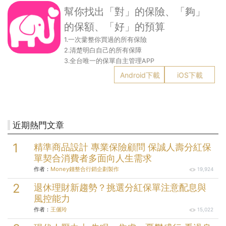
幫你找出「對」的保險、「夠」
的保額、「好」的預算
1.一次彚整你買過的所有保險
2.清楚明白自己的所有保障
3.全台唯一的保單自主管理APP
Android下載
iOS下載
近期熱門文章
精準商品設計 專業保險顧問 保誠人壽分紅保
單契合消費者多面向人生需求
作者：
Money錢整合行銷企劃製作
19,924
退休理財新趨勢？挑選分紅保單注意配息與
風控能力
作者：
王儷玲
15,022