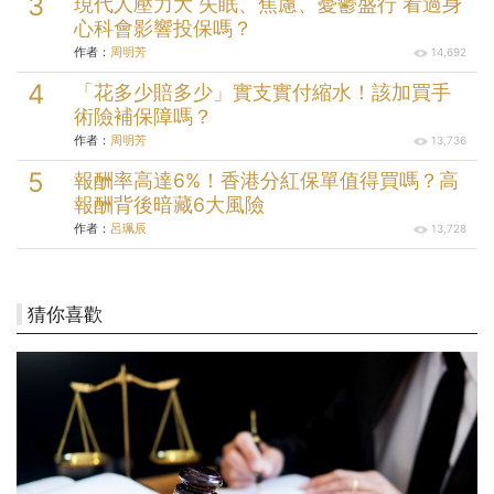
現代人壓力大 失眠、焦慮、憂鬱盛行 看過身
心科會影響投保嗎？
作者：
周明芳
14,692
「花多少賠多少」實支實付縮水！該加買手
術險補保障嗎？
作者：
周明芳
13,736
報酬率高達6%！香港分紅保單值得買嗎？高
報酬背後暗藏6大風險
作者：
呂珮辰
13,728
猜你喜歡