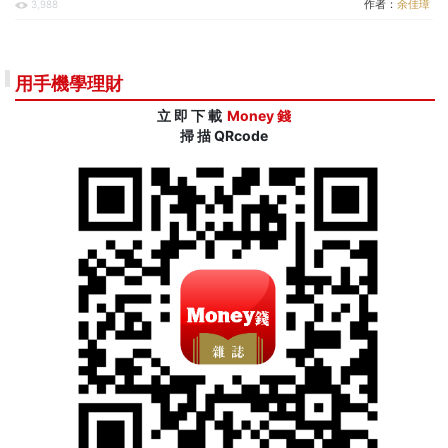
作者：
余佳璋
3,988
用手機學理財
立 即 下 載
Money 錢
掃 描 QRcode