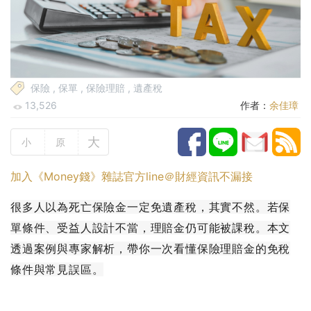
保險
,
保單
,
保險理賠
,
遺產稅
13,526
作者：
余佳璋
大
小
原
加入《Money錢》雜誌官方line＠財經資訊不漏接
很多人以為死亡保險金一定免遺產稅，其實不然。若保
單條件、受益人設計不當，理賠金仍可能被課稅。本文
透過案例與專家解析，帶你一次看懂保險理賠金的免稅
條件與常見誤區。