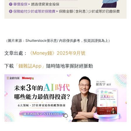
（圖片來源：Shutterstock僅示意/ 內容僅供參考，投資請謹慎為上）
文章出處：
《Money錢》2025年9月號
下載
「錢雜誌App」
隨時隨地掌握財經脈動