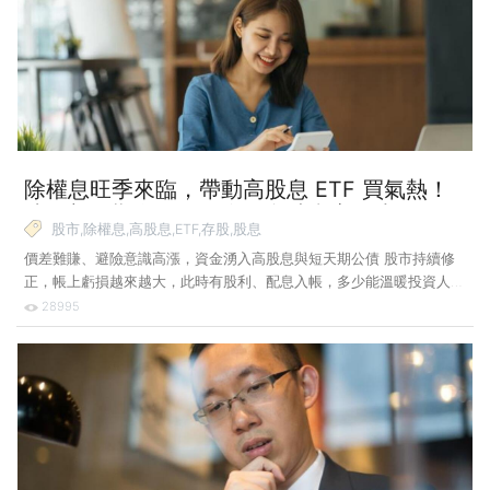
供應鏈斷鏈引發供給端驅動通膨，在家工作型態與超寬鬆貨幣政策刺激
景氣復甦等，引動美國房市價格、勞工薪資、租金的走揚。 今
（2022）年以來則有俄烏戰爭、中國再度封城等進一步加速推升通
膨。安聯四季成長組合基金經理人莊凱倫提醒
除權息旺季來臨，帶動高股息 ETF 買氣熱！
達人想長期存股，現金股息殖利率至少 X% 才
股市,除權息,高股息,ETF,存股,股息
划算！
價差難賺、避險意識高漲，資金湧入高股息與短天期公債 股市持續修
正，帳上虧損越來越大，此時有股利、配息入帳，多少能溫暖投資人的
心，加上除權息旺季即將來臨，高股息標的將持續吸金。 近一個月全
28995
球股市大跌大漲或大跌小彈，指數越走越低，投資人的虧損持續擴大，
正當投資人哀號價差難賺時，今（2022）年台股上市櫃企業預估配發
股息逾 2.35 兆元讓投資人心情陰轉晴，再加上現金股息殖利率因股價
大跌，逾 6%、逾 8% 等議題不斷被提起，5 月 18 日除息的國泰永續高
股息（00878）吸引投資人爭相買進。 因此，本月國泰永續高股息的
市值在 Top5 中較上個月再上升一名，不僅是唯一淨