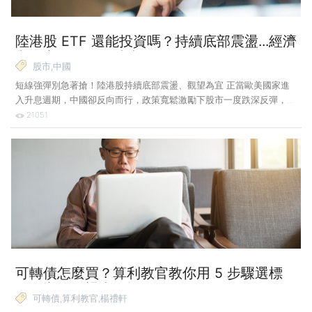
陸港股 ETF 還能投資嗎？持續底部震盪...經濟
與股市的春天何時來臨？
股市,中國
短線強彈別急著搶！陸港股持續底部震盪、觀望為宜 正當歐美國家進
入升息週期，中國卻反向而行，政策寬鬆激勵下股市一度跌深反彈，只
是疫情復發、全球經濟前景不明，中國經濟與股市的春天尚未到來。近
21051
一個月上演跌深反彈行情，包括港股、深圳股市、美國那斯達克指數、
生技股指數分別有個位數到逾 10% 的表現。 上期〈ETF 筆記〉中，中
國與香港股市的反向 ETF 漲幅都在 2 位數，占漲幅前 5 大，可見股市
下跌之慘烈，隨後因中國貨幣、財政以及房地產政策放鬆激勵，上演跌
深反彈行情，近一個月港股、中國股市的正向 2 倍槓桿漲幅逾 2 成，
只是近期中國疫情再度爆發，各處封城又遏制了漲勢。中國
可轉債怎麼買？算利教官教你用 5 步驟選標
的，市場震盪也不怕！
可轉債,算利教官,楊禮軒