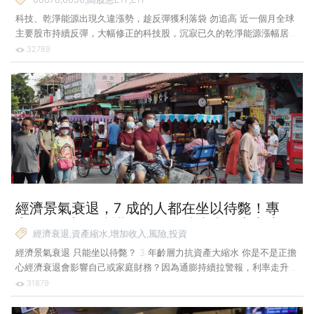
科技、乾淨能源出現久違漲勢，趁反彈獲利落袋 勿追高 近一個月全球
主要股市持續反彈，大幅修正的科技股，沉寂已久的乾淨能源漲幅居
前，但因空頭疑慮未除，建議有獲利先落袋，投資人承受的壓力會比較
32789
輕一些。 近一個月 ETF 的表現主要有 4 個重點。首先，台股 ETF 市
值爭霸戰持續受關注，國泰永續高股息（00878）市值已衝上第 3 名，
其與元大高股息（0056）各有支持者，經常引發論戰，可預期兩者的
高股息 ETF 龍頭之爭，將持續受市場關注。 其次，標普 500 股價指
數、那斯達克指數等在通膨降溫與企業財報並未如預期悲觀的加持下，
持續跌深反彈，相關的個股、ETF 最高漲幅有
經濟景氣衰退，7 成的人都在坐以待斃！專
家：3 招架好防護網，資產縮水也能安心度
經濟衰退,資產縮水,增加收入,風險,投資
過！
經濟景氣衰退 只能坐以待斃？ 3 年齡層力抗資產大縮水 你是不是正擔
心經濟衰退會影響自己或家庭財務？因為通膨持續拉警報，利率走升無
法避免，美國今（2022）年 7 月的 2 份調查已指出，約有 6 成民眾認
31879
為明年經濟會衰退，且有 68% 的人沒有做好準備。 若平日你已擬定因
應策略，例如調整日常的收支習慣與投資理財做法，當經濟景氣衰退