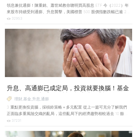
領息兼抗通膨！陳重銘、蕭世斌教你聰明買高股息 ETF 今（2022）年
來股市持續受到通膨、升息襲擊，美國標普 500 股價指數跌幅已逾 2
成，費城半導體指數跌幅達 3 成，台股也無法倖免，從年初高點至今
32953
已修正 3,000 點，至 6 月 15 日跌幅逾 12%，投資人紛紛哀嘆錢難賺。
正當股市跌跌不休時，台股已邁入除權息旺季，高達 2.35 兆的股息吸
引投資人目光，只要比台股現金股利殖利率 4.37% 高的標的，都成為
投資人追逐的熱門標的，而其中就包含8檔台股高股息 ETF。 有投資人
認為可以投資這 8 檔台股高股息 ETF 來「領息兼抗通膨」。對於這樣
的想法，知名財經
升息、高通膨已成定局，投資就要換腦！基金
經理人曝３大重點，幫你熊市中明哲保身！
理財,基金,升息,通膨
3 重點更換投資腦，採槓鈴策略＋多元配置 從上一篇可充分了解我們
正面臨多重風險交織的亂局，這些亂局下的經濟趨勢相較過去 10 餘
年，有 4 個大不同。 4 趨勢 高通膨、貨幣緊縮、去全球化、地緣政
37231
治風險高 趨勢 1 超低通膨的大環境不再 綜觀造成此波通貨膨脹（以下
簡稱通膨）的原因很多，可追溯至 2020 年 3 月疫情爆發至今，包括