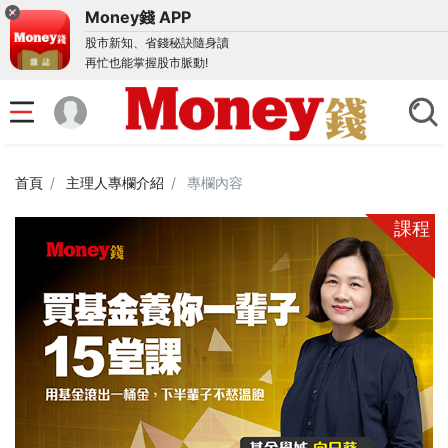
Money錢 APP
股市新知、省錢秘訣隨身讀
再忙也能掌握股市脈動!
首頁
主理人專欄介紹
專欄內容
課程