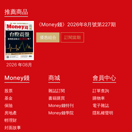
依據情況採不同操作，以 2018 年中美貿易戰、2020 年新冠疫情與今
推薦商品
（2022）年通膨及俄烏戰事對市場的干擾為例，中美貿易戰、俄烏戰
事是人為因素，雖無法評估何時結束，但根據過往經驗，地緣政治對股
《Money錢》2026年8月號第227期
市
優惠組合
訂閱當期
2026 年08月
Money錢
商城
會員中心
股票
雜誌訂閱
訂單查詢
基金
書籍購買
購物車
保險
Money錢特刊
電子雜誌
房地產
Money錢學院
隱私權聲明
輕理財
封面故事