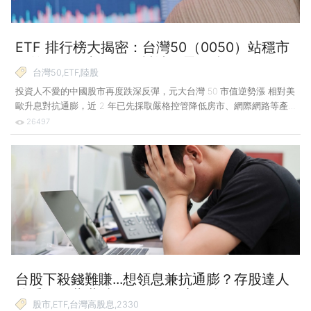
ETF 排行榜大揭密：台灣50（0050）站穩市
值首位！而中國一甩封城陰霾，陸股 ETF 再
台灣50,ETF,陸股
度跌深反彈！
投資人不愛的中國股市再度跌深反彈，元大台灣 50 市值逆勢漲 相對美
歐升息對抗通膨，近 2 年已先採取嚴格控管降低房市、網際網路等產
業失序，甚至幾度封城的中國，卻開始鬆綁並推出激勵政策，致股市迎
26497
來反彈契機，陸股 ETF 漲幅再度入榜。近一個月 ETF 市值排名沒有變
動，但只有元大台灣 50（0050）市值增加逾 400 億元，前 2 個月均增
加百億元的國泰永續高股息（00878）仍有近 70 億元的增長。元大投
信表示，台股持續修正下，已經看到逢低買進的資金持續流入。至於漲
幅排名前 5 大，除能源槓桿型 ETF 外，其他皆是新入榜者，並由中國
股市占據多數席位。 中國股市中
台股下殺錢難賺...想領息兼抗通膨？存股達人
陳重銘、蕭世斌教你聰明買高股息 ETF！
股市,ETF,台灣高股息,2330