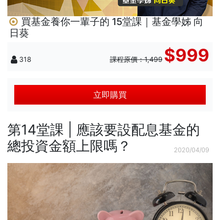
買基金養你一輩子的 15堂課｜基金學姊 向
日葵
$999
318
課程原價：1,499
立即購買
第14堂課 | 應該要設配息基金的
總投資金額上限嗎？
2020/04/09