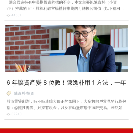
適合買進持有中長期投資的標的不少，本文主要以陳逸朴（小資
YP）推薦的 ETF 與算利教官楊禮軒推薦的可轉換公司債（以下稱可轉
債，CB）為主。 指數化投資 陳逸朴推薦 VT 與 BNDW 陳逸朴 2017 年
44561
決定改以指數化投資為主，目前以 Vanguard 全世界股票
ETF（Vanguard Total World Stock ETF，VT）以及 Vanguard 全世界債
券 ETF（Vanguard Total World Bond ETF，BNDW）兩檔組成 8：2 的
配置投資組合，這 6 年來年化報酬率約 10%。 由於陳逸朴投資的是全
世界企業
6 年讓資產變 8 位數！陳逸朴用 1 方法，一年
只投資 5 分鐘不看盤、不選股，每月還有 3
陳逸朴,投資
萬被動收入
股市震盪劇烈，時不時連續大修正的氛圍下，大多數散戶常見的行為包
括：恐慌性拋售、只持有現金，以及在動盪市場中瘋狂交易。雖然如
此，也有部分投資人可以冷靜地執行逢低加碼，例如基金教母蕭碧燕、
32243
知名財經作家算利教官楊禮軒；但也有部分投資人以不變應萬變，不建
議逢低加碼，例如知名財經作家陳逸朴（小資YP），至於專業法人的
做法則又是另一種。 先來看專業法人的做法。元大 2001 基金研究團隊