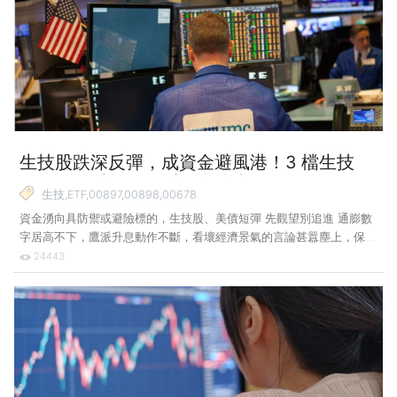
時，你將比沒有準備者更能保護自己或家庭的日常生活不受嚴重影響，
甚至避開資產大幅縮水的情況。 那麼該如何擬定因應策略？建議參考
下列 3 個年齡層的目標與原則。 35 歲以下 撐住資產 這個年齡層的優
點是有很長的時間來實現各種理財目標並大幅降
生技股跌深反彈，成資金避風港！3 檔生技
ETF 漲幅達 15%，小資族趁機搶買好嗎？
生技,ETF,00897,00898,00678
資金湧向具防禦或避險標的，生技股、美債短彈 先觀望別追進 通膨數
字居高不下，鷹派升息動作不斷，看壞經濟景氣的言論甚囂塵上，保守
資金流向較不受經濟景氣影響的醫療類股或受益景氣衰退的政府公債，
24443
但建議資金不多小資族暫時觀望。生技 ETF 與美債 ETF 是近一個月漲
幅領先族群，但是漲幅仍不足以彌補先前大波段的跌幅。 以美國 NBI
指數為例，在近 1 年的修正走勢後，終於在 6 月中至 7 月初出現一波
反彈走勢，反彈幅度近 2 成，AMEX 生技指數的表現也差不多，只是隨
後生技指數的反彈力道減弱。觀察此波生技股反彈，主要原因為跌深、
併購題材激勵與資金的避風港。以此來看，與其認