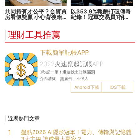
共同持有才公平？合資買
以353.9%報酬打破傳奇
房看似雙贏 小心背後暗
紀錄！冠軍交易員1招抓
藏代價！
出翻倍強勢股
理財工具推薦
下載簡單記帳APP
2022火速竄起記帳APP
3秒記一筆！迅速找出財務漏洞
介面清爽、無廣告、不惱人
Android下載
iOS下載
近期熱門文章
盤點2026 AI隱形冠軍！電力、傳輸與記憶體
3大主線 誰成最大贏家？