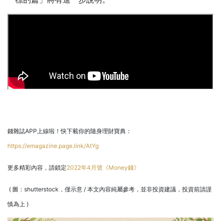
錢雜誌APP上線啦！快下載你的隨身理財寶典：
https://emagazine.page.link/AtYg
更多精彩內容，請鎖定
2022年4月號《Money錢》
( 圖：shutterstock，僅示意 / 本文內容純屬參考，並非投資建議，投資前請謹
慎為上 )