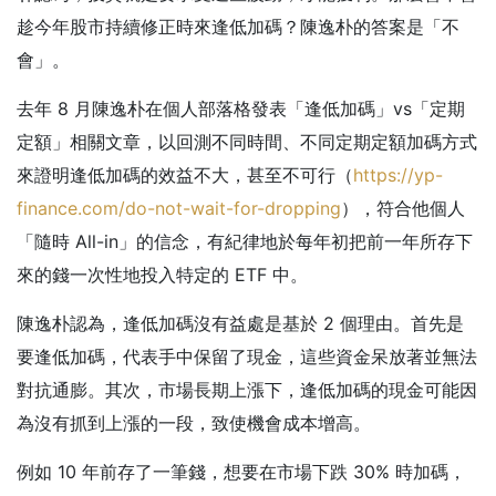
趁今年股市持續修正時來逢低加碼？陳逸朴的答案是「不
會」。
去年 8 月陳逸朴在個人部落格發表「逢低加碼」vs「定期
定額」相關文章，以回測不同時間、不同定期定額加碼方式
來證明逢低加碼的效益不大，甚至不可行（
https://yp-
finance.com/do-not-wait-for-dropping
），符合他個人
「隨時 All-in」的信念，有紀律地於每年初把前一年所存下
來的錢一次性地投入特定的 ETF 中。
陳逸朴認為，逢低加碼沒有益處是基於 2 個理由。首先是
要逢低加碼，代表手中保留了現金，這些資金呆放著並無法
對抗通膨。其次，市場長期上漲下，逢低加碼的現金可能因
為沒有抓到上漲的一段，致使機會成本增高。
例如 10 年前存了一筆錢，想要在市場下跌 30% 時加碼，