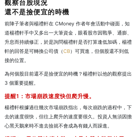
觀察台股現況
還不是撿便宜的時機
前陣子筆者與楊禮軒在 CMoney 作者年會活動中碰面，知
道楊禮軒手中又多出一大筆資金，眼看股市因戰爭、通膨、
升息而持續修正，於是詢問楊禮軒是否打算逢低加碼，楊禮
軒的回答是可轉換公司債（
CB
）可買進，但個股還不到低
接的位置。
為何個股目前還不是撿便宜的時機？楊禮軒以他的觀察提出
3 個重要提醒。
提醒1：市場崩跌速度快但爬升慢。
楊禮軒根據過往幾次市場崩跌指出，每次崩跌的過程中，下
去的速度很快，但往上爬升的速度要很久。投資人無須因擔
心黑天鵝來時不進去撿就不會成為有錢人而躁進。