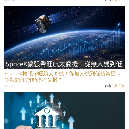
SpaceX擴張帶旺航太商機！從無人機到低軌衛星卡
位戰開打 誰能搶得先機？
作者：
龔招健
1,801