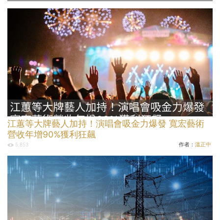
江蕙等大牌藝人加持！演唱會吸金力爆發 寬宏藝術
營收年增90%獲利狂飆
作者：
溫正中
5,853