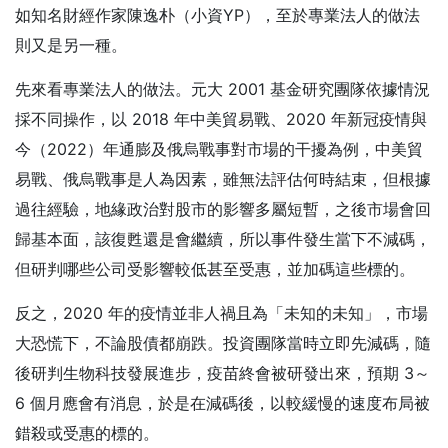
如知名財經作家陳逸朴（小資YP），至於專業法人的做法
則又是另一種。
先來看專業法人的做法。元大 2001 基金研究團隊依據情況
採不同操作，以 2018 年中美貿易戰、2020 年新冠疫情與
今（2022）年通膨及俄烏戰事對市場的干擾為例，中美貿
易戰、俄烏戰事是人為因素，雖無法評估何時結束，但根據
過往經驗，地緣政治對股市的影響多屬短暫，之後市場會回
歸基本面，該復甦還是會繼續，所以事件發生當下不減碼，
但研判哪些公司受影響較低甚至受惠，並加碼這些標的。
反之，2020 年的疫情並非人禍且為「未知的未知」，市場
大恐慌下，不論股債都崩跌。投資團隊當時立即先減碼，隨
後研判生物科技發展進步，疫苗終會被研發出來，預期 3～
6 個月應會有消息，於是在減碼後，以較緩慢的速度布局被
錯殺或受惠的標的。