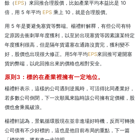
餘（
EPS
）來回推合理股價，比如產業平均本益比是 10
倍，用 5 年平均
EPS
乘上 10，就是合理股價。
用 5 年是要避免塞貨等弊端。楊禮軒解釋，有些公司有特
定原因去衝刺單年度獲利，以至於出現塞貨等因素讓某特定
年度獲利很高，但是隔年貨還塞在通路沒賣完，獲利變不
好，股價也出現很大修正。用5年平均
EPS
來回推可避開塞
貨的弊端，以此回推出來的價格也相對安全。
原則3：標的在產業裡擁有一定地位。
楊禮軒表示，這樣的公司遇到逆風時，可活得比同產業好，
若多數公司倒閉，下一次順風來臨時該公司擁有定價權，股
價也會乘風破浪。
楊禮軒認為，景氣循環股現在並非進場好時機，反而可轉換
公司債有不少好標的，這也是他目前布局的重點，下一篇
「標的篇」將有進一步說明。