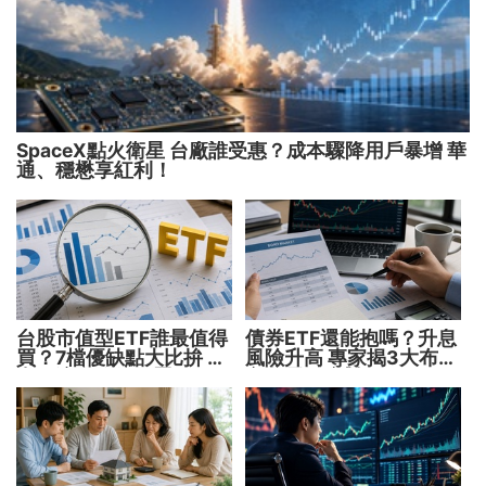
SpaceX點火衛星 台廠誰受惠？成本驟降用戶暴增 華
通、穩懋享紅利！
台股市值型ETF誰最值得
債券ETF還能抱嗎？升息
買？7檔優缺點大比拚 找
風險升高 專家揭3大布局
出最適合你的配置
方向靈活應對