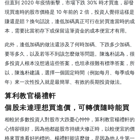
但直到 2020 年疫情衝擊，市場下跌 30% 時才買進，卻發
現買進時的股市價格是 10 年前的 2 倍，投資人覺得這樣是
賺還是賠？換句話說，逢低加碼真正可行在於買進當時的成
本，需要比當初存下或保留這筆資金的成本便宜才有用。
此外，逢低加碼的做法還涉及了何時加碼、下跌多少加碼、
要等多久，以及若等不到該怎麼做等問題。陳逸朴認為，很
多投資人根本沒想過這些答案，也坦承很難有標準答案，所
以，陳逸朴建議，選擇一個固定時間（例如每月、每季或每
年）來一次性投入就是最簡單、有效的長期投資做法。
算利教官楊禮軒
個股未達理想買進價，可轉債隨時能買
相較於多數投資人對股市大跌憂心忡忡，算利教官楊禮軒的
心情卻很好，因為他都趁股市持續大修正時，以較便宜的價
格來買進看好的標的。楊禮軒能這麼做，是因為他人生第一