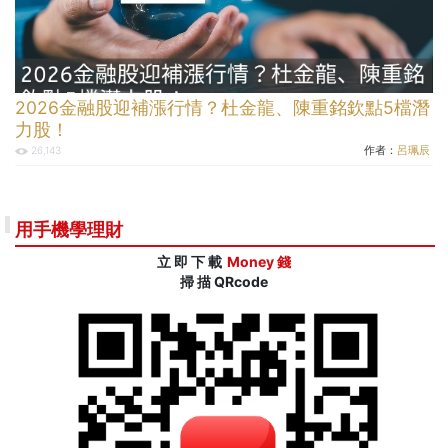
2026金融股迎補漲行情？杜金龍、陳重銘欽點5檔潛
力股！
作者：
呂珮辰
26,143
用手機學理財
立 即 下 載
Money 錢
掃 描 QRcode