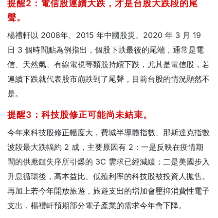
提醒2：電信股連續大跌，才是台股大跌段的尾
聲。
楊禮軒以 2008年、2015 年中國股災、2020 年 3 月 19
日 3 個時間點為例指出，個股下跌最後的尾端，通常是電
信、天然氣、有線電視等類股持續下跌，尤其是電信股，若
連續下跌就代表股市崩跌到了尾聲，目前台股的情況顯然不
是。
提醒3：科技股修正可能尚未結束。
今年來科技股修正幅度大，費城半導體指數、那斯達克指數
波段最大跌幅約 2 成，主要原因有 2：一是反映在疫情期
間的供應鏈失序所引爆的 3C 需求已經減緩；二是美國步入
升息循環後，高本益比、低殖利率的科技股被投資人拋售。
再加上若今年開放旅遊，旅遊支出的增加會壓抑消費性電子
支出，楊禮軒預期部分電子產業的需求今年會下降。