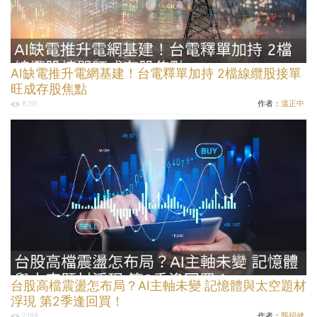
AI缺電推升電網基建！台電釋單加持 2檔線纜股接單
旺成存股焦點
作者：
溫正中
8,191
台股高檔震盪怎布局？AI主軸未變 記憶體與太空題材
浮現 第2季逢回買！
作者：
龔招健
7,188