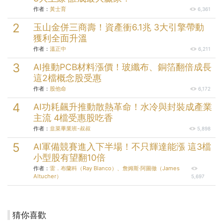
作者：
黃士育
6,361
玉山金併三商壽！資產衝6.1兆 3大引擎帶動
獲利全面升溫
作者：
溫正中
6,211
AI推動PCB材料漲價！玻纖布、銅箔翻倍成長
這2檔概念股受惠
作者：
股他命
6,172
AI功耗飆升推動散熱革命！水冷與封裝成產業
主流 4檔受惠股吃香
作者：
韭菜畢業班-叔叔
5,898
AI軍備競賽進入下半場！不只輝達能漲 這3檔
小型股有望翻10倍
作者：
雷．布蘭科（Ray Blanco）、詹姆斯‧阿圖徹（James
Altucher）
5,697
猜你喜歡