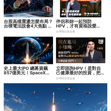
台股高檔震盪怎麼布局？
伴侶和妳一起預防
台積電法說會4大焦點 AI
HPV，才有資格說愛
設備股、蘋概股受惠
妳！
台灣癌症基金會
史上最大IPO 總募資飆
立即諮詢HPV！是對自
857億美元！SpaceX升
己健康最好的投資，把握
空 股價能飛多久？
現在不嫌晚！
台灣癌症基金會