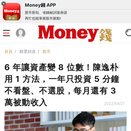
Money錢 APP
股市新知、省錢秘訣隨身讀
再忙也能掌握股市脈動!
首頁
精選頻道
股市
6 年讓資產變 8 位數！陳逸朴
用 1 方法，一年只投資 5 分鐘
不看盤、不選股，每月還有 3
萬被動收入
2022/04/21