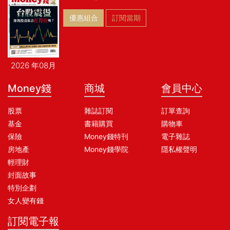
優惠組合
訂閱當期
2026 年08月
Money錢
商城
會員中心
股票
雜誌訂閱
訂單查詢
基金
書籍購買
購物車
保險
Money錢特刊
電子雜誌
房地產
Money錢學院
隱私權聲明
輕理財
封面故事
特別企劃
女人變有錢
訂閱電子報