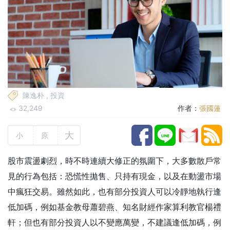
陳逸朴
,
投資
32,249
作者：
張國蓮
大
小
原
股市震盪劇烈，時不時連續大修正的氛圍下，大多數散戶常
見的行為包括：恐慌性拋售、只持有現金，以及在動盪市場
中瘋狂交易。雖然如此，也有部分投資人可以冷靜地執行逢
低加碼，例如基金教母蕭碧燕、知名財經作家算利教官楊禮
軒；但也有部分投資人以不變應萬變，不建議逢低加碼，例