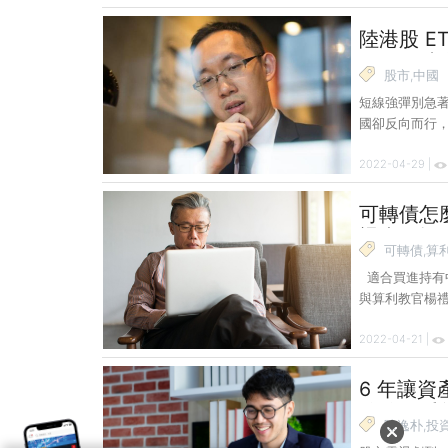
企業預估配發股
大跌，逾 6%、
陸港股 E
（00878）
春天何時
個月再上升一
股市,中國
短線強彈別急
國卻反向而行
明，中國經濟
2022-04-29 |
股市、美國那斯
筆記〉中，中國與
下跌之慘烈，
可轉債怎
近一個月港股、
盪也不怕
發，各處封城
可轉債,算
適合買進持有中
與算利教官楊禮
逸朴推薦 VT 與
2022-04-21 |
全世界股票 ETF（V
ETF（Vangua
這 6 年來年
6 年讓資
分鐘不看
陳逸朴,投