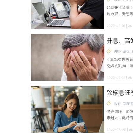
領息兼抗通膨！
到通膨、升息襲
成，台股也無法倖
2022-07-01 |
投資人紛紛哀嘆
兆的股息吸引投
人追逐的熱門標
升息、高
檔台股高股息 
３大重點
理財,基金,
3 重點更換投
交織的亂局，這
通膨、貨幣緊縮
2022-06-17 |
成此波通貨膨脹
今，包括供應
復甦等，引動美
除權息旺
戰爭、中國再
期存股，
醒
股市,除權息
價差難賺、避
來越大，此時
臨，高股息標
2022-05-30 |
低，投資人的虧