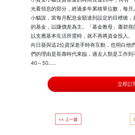
光看領息的部分，經過多年累積單位數，每月
小貓說，當每月配息金額達到設定的目標後，
的基金，以賺價差為主。「基金教母」蕭碧燕
以支應基本生活所需時，就不再將資金投入。
向日葵與這2位資深老手時有互動，也明白他
們的理由是長壽時代來臨，過去人類是工作到
40～50.....
立即訂
<< 上一篇