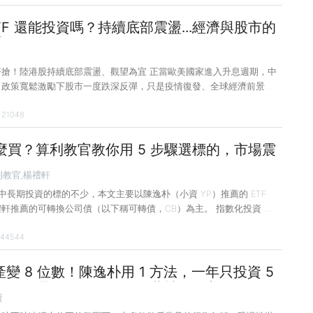
息逾 2.35 兆元讓投資人心情陰轉晴，再加上現金股息殖利率因股價
逾 8% 等議題不斷被提起，5 月 18 日除息的國泰永續高股息
TF 還能投資嗎？持續底部震盪...經濟與股市的
吸引投資人爭相買進。 因此，本月國泰永續高股息的市值在 Top5 中較上
來臨？
名，不僅是唯一淨
著搶！陸港股持續底部震盪、觀望為宜 正當歐美國家進入升息週期，中
，政策寬鬆激勵下股市一度跌深反彈，只是疫情復發、全球經濟前景不
與股市的春天尚未到來。近一個月上演跌深反彈行情，包括港股、深圳
21048
達克指數、生技股指數分別有個位數到逾 10% 的表現。 上期〈ETF
香港股市的反向 ETF 漲幅都在 2 位數，占漲幅前 5 大，可見股市
隨後因中國貨幣、財政以及房地產政策放鬆激勵，上演跌深反彈行情，
麼買？算利教官教你用 5 步驟選標的，市場震
中國股市的正向 2 倍槓桿漲幅逾 2 成，只是近期中國疫情再度爆
！
又遏制了漲勢。中國
利教官,楊禮軒
長期投資的標的不少，本文主要以陳逸朴（小資 YP）推薦的 ETF
軒推薦的可轉換公司債（以下稱可轉債，CB）為主。 指數化投資 陳
 BNDW 陳逸朴 2017 年決定改以指數化投資為主，目前以 Vanguard
44544
anguard Total World Stock ETF，VT）以及 Vanguard 全世界債券
rd Total World Bond ETF，BNDW）兩檔組成 8：2 的配置投資組合，
化報酬率約 10%。 由於陳逸朴投資的是全世界企業
產變 8 位數！陳逸朴用 1 方法，一年只投資 5
盤、不選股，每月還有 3 萬被動收入
資