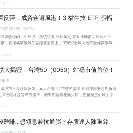
31877
平日你已擬定因應策略，例如調整日常的收支習慣與投資理財做法，當經
，你將比沒有準備者更能保護自己或家庭的日常生活不受嚴重影響，甚
縮水的情況。 那麼該如何擬定因應策略？建議參考下列 3 個年齡層
反彈，成資金避風港！3 檔生技 ETF 漲幅
各種理
，小資族趁機搶買好嗎？
降
0897,00898,00678
或避險標的，生技股、美債短彈 先觀望別追進 通膨數字居高不下，
不斷，看壞經濟景氣的言論甚囂塵上，保守資金流向較不受經濟景氣影
或受益景氣衰退的政府公債，但建議資金不多小資族暫時觀望。生技
24443
 ETF 是近一個月漲幅領先族群，但是漲幅仍不足以彌補先前大波段的跌
BI 指數為例，在近 1 年的修正走勢後，終於在 6 月中至 7 月初出現一
彈幅度近 2 成，AMEX 生技指數的表現也差不多，只是隨後生技指數
行榜大揭密：台灣50（0050）站穩市值首位！
弱。觀察此波生技股反彈，主要原因為跌深、併購題材激勵與資金的避
甩封城陰霾，陸股 ETF 再度跌深反彈！
看，與其認
F,陸股
國股市再度跌深反彈，元大台灣 50 市值逆勢漲 相對美歐升息對抗通
已先採取嚴格控管降低房市、網際網路等產業失序，甚至幾度封城的中
並推出激勵政策，致股市迎來反彈契機，陸股 ETF 漲幅再度入榜。近
26496
市值排名沒有變動，但只有元大台灣 50（0050）市值增加逾 400 億元，
加百億元的國泰永續高股息（00878）仍有近 70 億元的增長。元大投
續修正下，已經看到逢低買進的資金持續流入。至於漲幅排名前 5
錢難賺...想領息兼抗通膨？存股達人陳重銘、
型 ETF 外，其他皆是新入榜者，並由中國股市占據多數席位。 中國
聰明買高股息 ETF！
台灣高股息,2330