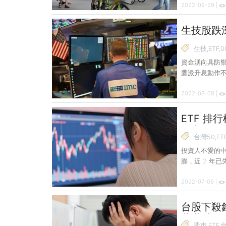
2022-09-29 |
好準備。 若
濟景氣衰退時
至避開資產大幅
生技股跌深
的目標與原則。 35 歲以下 撐住資產 這個年齡層的優點是有很長的時間來實現
達 15%
財目標並大幅
生技,ETF,0
資金湧向具防禦
鷹派升息動作
響的醫療類股
2022-08-08 |
ETF 與美債
幅。 以美國 N
波反彈走勢，反
ETF 排
的反彈力道減
而中國一
風港。以此來
台灣50,ET
投資人不愛的中
膨，近 2 年
國，卻開始鬆綁
2022-07-06 |
一個月 ETF 
前 2 個月均增
信表示，台股持
台股下殺
大，除能源槓桿
蕭世斌教你
股市中
股市,ETF,