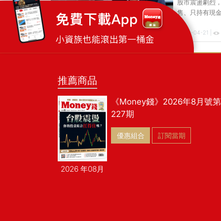
股市震盪劇烈
售、只持有現
地執行逢低加
2022-04-21 |
投資人以不變
專業法人的做法
據情況採不同操作
及俄烏戰事對
結束，但根據
推薦商品
《Money錢》2026年8月號第
227期
優惠組合
訂閱當期
2026 年08月