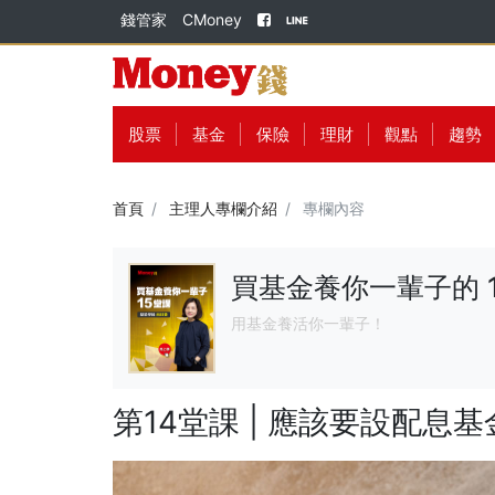
錢管家
CMoney
股票
基金
保險
理財
觀點
趨勢
首頁
主理人專欄介紹
專欄內容
買基金養你一輩子的 
用基金養活你一輩子！
第14堂課 | 應該要設配