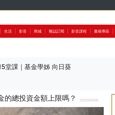
生活
影音
商城
雜誌訂閱
影音課程
書籍專區
15堂課｜基金學姊 向日葵
息基金的總投資金額上限嗎？
2020/04/09