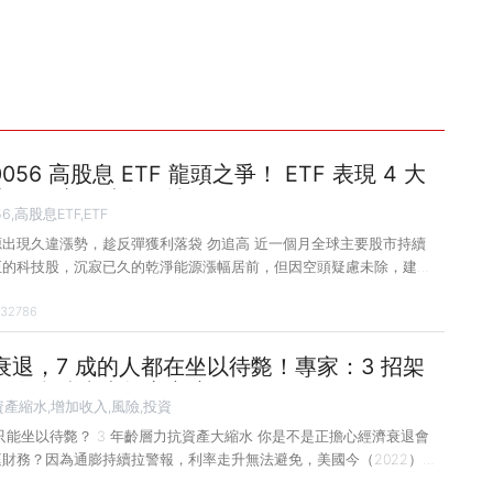
0056 高股息 ETF 龍頭之爭！ ETF 表現 4 大
家教你賺進波段行情！
56,高股息ETF,ETF
出現久違漲勢，趁反彈獲利落袋 勿追高 近一個月全球主要股市持續
正的科技股，沉寂已久的乾淨能源漲幅居前，但因空頭疑慮未除，建議
投資人承受的壓力會比較輕一些。 近一個月 ETF 的表現主要有 4 個
32786
股 ETF 市值爭霸戰持續受關注，國泰永續高股息（00878）市值已衝
其與元大高股息（0056）各有支持者，經常引發論戰，可預期兩者的高股
頭之爭，將持續受市場關注。 其次，標普 500 股價指數、那斯達克指數等
衰退，7 成的人都在坐以待斃！專家：3 招架
業財報並未如預期悲觀的加持下，持續跌深反彈，相關的個股、ETF
，資產縮水也能安心度過！
資產縮水,增加收入,風險,投資
只能坐以待斃？ 3 年齡層力抗資產大縮水 你是不是正擔心經濟衰退會
財務？因為通膨持續拉警報，利率走升無法避免，美國今（2022）年
調查已指出，約有 6 成民眾認為明年經濟會衰退，且有 68% 的人沒有做