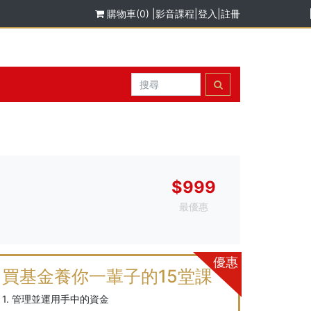
購物車(0)
|
影音課程
|
登入
|
註冊
$999
最優惠
優惠
買基金養你一輩子的15堂課
1. 管理並運用手中的資金