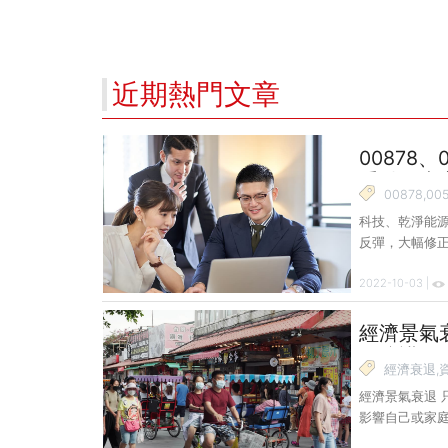
近期熱門文章
00878、
重點，專
00878,00
科技、乾淨能源
反彈，大幅修
有獲利先落袋，
2022-10-03 |
重點。首先，台
上第 3 名，
息 ETF 龍
經濟景氣
在通膨降溫與企
好防護網
最高漲幅有
經濟衰退,
經濟景氣衰退 
影響自己或家庭
7 月的 2 份