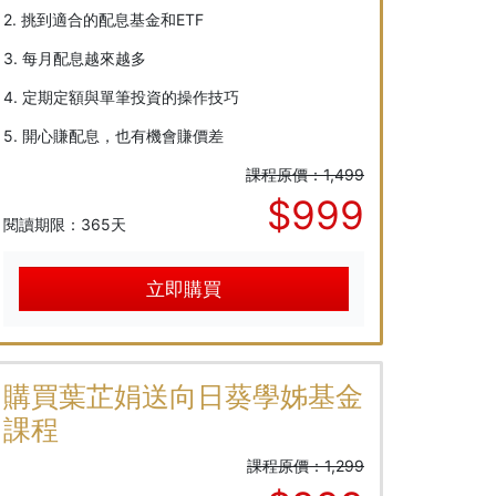
2. 挑到適合的配息基金和ETF
3. 每月配息越來越多
4. 定期定額與單筆投資的操作技巧
5. 開心賺配息，也有機會賺價差
課程原價：1,499
$999
閱讀期限：365天
立即購買
購買葉芷娟送向日葵學姊基金
課程
課程原價：1,299