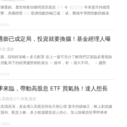
陳重銘、蕭世斌教你聰明買高股息 ETF 今（2022）年來股市持續受
擊，美國標普 500 股價指數跌幅已逾 2 成，費城半導體指數跌幅達 3
免，從年初高點至今已修正 3,000 點，至 6 月 15 日跌幅逾 12%，
32950
錢難賺。正當股市跌跌不休時，台股已邁入除權息旺季，高達 2.35
資人目光，只要比台股現金股利殖利率 4.37% 高的標的，都成為投資
的，而其中就包含8檔台股高股息 ETF。 有投資人認為可以投資這 8
通膨已成定局，投資就要換腦！基金經理人曝
ETF 來「領息兼抗通膨」。對於這樣的想法，知名財經
，幫你熊市中明哲保身！
升息,通膨
資腦，採槓鈴策略＋多元配置 從上一篇可充分了解我們正面臨多重風險
些亂局下的經濟趨勢相較過去 10 餘年，有 4 個大不同。 4 趨勢 高
、去全球化、地緣政治風險高 趨勢 1 超低通膨的大環境不再 綜觀造
37224
（以下簡稱通膨）的原因很多，可追溯至 2020 年 3 月疫情爆發至
鏈斷鏈引發供給端驅動通膨，在家工作型態與超寬鬆貨幣政策刺激景氣
國房市價格、勞工薪資、租金的走揚。 今（2022）年以來則有俄烏
季來臨，帶動高股息 ETF 買氣熱！達人想長
度封城等進一步加速推升通膨。安聯四季成長組合基金經理人莊凱倫提
現金股息殖利率至少 X% 才划算！
,高股息,ETF,存股,股息
險意識高漲，資金湧入高股息與短天期公債 股市持續修正，帳上虧損越
有股利、配息入帳，多少能溫暖投資人的心，加上除權息旺季即將來
的將持續吸金。 近一個月全球股市大跌大漲或大跌小彈，指數越走越
28990
損持續擴大，正當投資人哀號價差難賺時，今（2022）年台股上市櫃