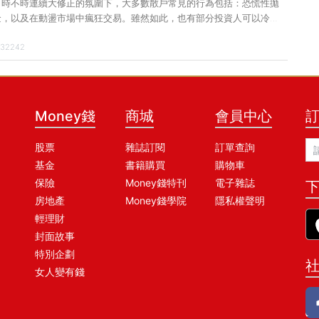
，時不時連續大修正的氛圍下，大多數散戶常見的行為包括：恐慌性拋
金，以及在動盪市場中瘋狂交易。雖然如此，也有部分投資人可以冷靜
碼，例如基金教母蕭碧燕、知名財經作家算利教官楊禮軒；但也有部分
32242
應萬變，不建議逢低加碼，例如知名財經作家陳逸朴（小資YP），至於
則又是另一種。 先來看專業法人的做法。元大 2001 基金研究團隊依
，以 2018 年中美貿易戰、2020 年新冠疫情與今（2022）年通膨
市場的干擾為例，中美貿易戰、俄烏戰事是人為因素，雖無法評估何時
過往經驗，地緣政治對股市
Money錢
商城
會員中心
股票
雜誌訂閱
訂單查詢
基金
書籍購買
購物車
保險
Money錢特刊
電子雜誌
下
房地產
Money錢學院
隱私權聲明
輕理財
封面故事
特別企劃
女人變有錢