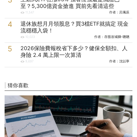
至？5,300億資金搶進 買前先看清這些
作者：
呂珮辰
11,547
退休族想月月領股息？買3檔ETF就搞定 現金
流穩穩入袋！
作者：
存股攻城獅-聰聰
10,023
2026保險費報稅省下多少？健保全額扣、人
身險 2.4 萬上限一次算清
作者：
沈以寧
9,697
猜你喜歡