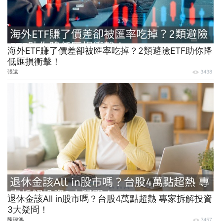
海外ETF賺了價差卻被匯率吃掉？2類避險ETF助你降
低匯損衝擊！
張遠
3438
退休金該All in股市嗎？台股4萬點超熱 專家拆解投資
3大疑問！
陳瑋鴻
7457