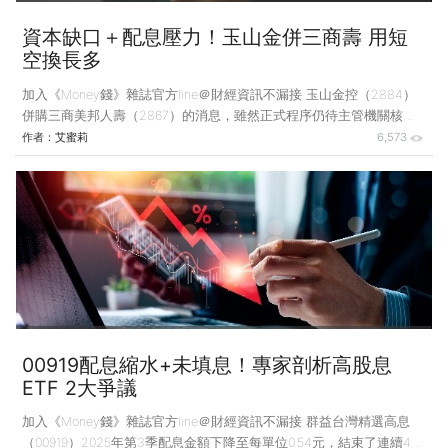
資本缺口＋配息壓力！玉山金併三商壽 用短
空換長多
加入《Money錢》雜誌官方line＠財經資訊不漏接 玉山金控（2884）
併購三商美邦人壽（2867）的消息，雖然正式程序仍待主管機關核
准，但這起交易已成為金融市場的焦點，對玉山金而言，這次併購除了
作者：
艾蜜莉
6,573
是業務版圖的延伸，也是結構性轉型的機會。 玉山金近年積極擴展事
業版圖，從銀行、證券，到併購保德信投信補齊資產管理業務，如今進
一步跨足壽險業，若順利完成整合，玉山金將擁有銀行、保險、投信3
大核心體系，資產規模也有機會突破5兆元，這是向大型金控再更邁進
的關鍵一步，只是也意味必須承擔新的財務挑戰。 第一個挑戰，是資
本壓力，三商壽的體質長期不佳，資本適足率（RBC）
00919配息縮水+未填息！專家剖析高股息
ETF 2大爭議
加入《Money錢》雜誌官方line＠財經資訊不漏接 群益台灣精選高息
（00919）2025年第3季配息金額下降至每單位0.54元，結束了連續4季