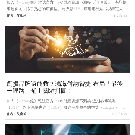
加入《Money錢》雜誌官方line＠財經資訊不漏接 近年台股ETF產品越
來越多元，除了熟悉的市值型、高股息ETF，市場也開始出現鎖定大型
權值股、但採不配息設計的商品。 如果要長期累積資產，領到股息後
作者：
艾蜜莉
9,372
再投入，從稅務角度看，股利可選擇併入綜合所得總額課稅，或採28%
單一稅率分開計稅；若選擇併入綜所稅，股利所得就可能推高綜合所得
淨額，要是單筆股息達到門檻，還會衍生二代健保補充保費，對高所得
又沒有現金流需求的人而言，反而降低資金效率。 想複製元大台灣
50（0050）的投資邏輯，又希望不配息，可以研究2019年成立的元大
台灣卓越50 ETF連結基金（0050連
虧損品牌還能救？鴻海併納智捷 布局「最後
一哩路」補上關鍵拼圖！
加入《Money錢》雜誌官方line＠財經資訊不漏接 近期盛傳鴻海
（2317）旗下鴻華先進（2258）擬進一步整合納智捷（Luxgen），納
智捷是裕隆（2201）旗下的汽車品牌，長期虧損嚴重，光是去
作者：
艾蜜莉
10,054
（2025）年前3季累計虧損就達台幣2.49億元，雖然因為n7車款的推
出，全年達損益平衡，但回顧近5年財報仍多為負值。 整併爭議升溫
中 品牌價值受檢視 因此，許多投資人對於這場整併案，格外關切納智