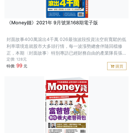
《Money錢》2021年 9月號第168期電子版
封面故事400萬滾出4千萬 026最強波段投資法空前寬鬆的低
利率環境造就股市大多頭行情，每一波漲勢總會伴隨回檔修
正，本期〈封面故事〉特別專訪已經財務自由的產業隊長張
捷、小資富媽媽陳詩慧，與讀者分享兩人高勝率的波段投資
定價: 128元
99
心法。
特價:
元
購買