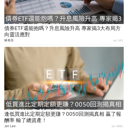
債券ETF還能抱嗎？升息風險升高 專家揭3大布局方
向靈活應對
林奇芬
543
逢低買進比定期定額更賺？0050回測揭真相 贏了報
酬率 輸了總資產！
Jet Lee
4660