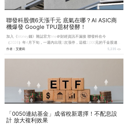
聯發科股價6天漲千元 底氣在哪？AI ASIC商
機爆發 Google TPU題材發酵！
加入《Money錢》雜誌官方line＠財經資訊不漏接 聯發科在今
（2026）年4月下旬，一週內出現3次漲停，這檔2,000元的千金股連拉
3根停板，許多投資人都在問：聯發科到底怎麼了？ 過去講到聯發
作者：
艾蜜莉
5,235
科，多數人想到的是手機晶片，從4G、5G到天璣系列，它在Android陣
營都有一席之地，但手機市場成熟後，它的想像空間始終侷限在消費電
子循環裡。 這波漲勢透露的訊號是，市場開始用新的角度看聯發科：
除了是手機晶片公司，它也正在切入AI資料中心ASIC（Application-
Specific Integrated Circuit，特殊應用積體電路）的設計服務。
「0050連結基金」成省稅新選擇！不配息設
計 放大複利效果