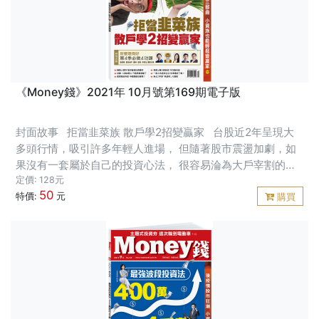
《Money錢》2021年 10月號第169期電子版
封面故事 拒當韭菜族 散戶學2招變贏家 台股近2年呈現大
多頭行情，吸引許多年輕人進場， 但隨著股市震盪加劇，如
果沒有一套屬於自己的投資心法， 很容易淪為大戶宰割的
「韭菜」。 本期〈封面故事〉專訪兩位投資達人， 跟讀者分
定價: 128元
50
享他們學會獨立判斷、不再被
特價:
元
購買