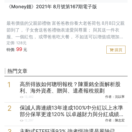
《Money錢》2021年 8月號第167期電子版
最有價值的父親節禮物 富爸爸教你養大老爸荷包 8月8日父親
節到了， 子女會送爸爸禮物表達愛與尊重； 與其送一件衣
服、一個紅包， 或帶爸爸吃大餐， 不如送可以增值或增加保
障的商品， 來點燃父親對財務自由的熱情， 養大爸爸的荷包
定價: 128元
99
或強化經濟保障。
特價:
元
購買
熱門文章
高所得族如何聰明報稅？陳重銘全面解析股
利、海外資產、贈與、遺產報稅規劃
作者：
沈以寧
13,482
保誠人壽連續13年達成100%中分紅以上水準
部分保單更達120% 以卓越財力與分紅成績實
踐保戶承諾
作者：
陳志宏
12,297
主動式ETF狂漲93% 強者恆強還是風險已