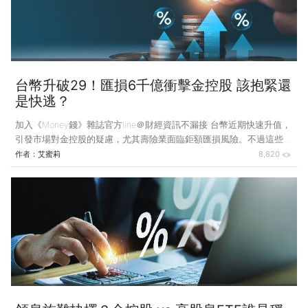
造出亮眼的殖利率數字，因而指引規範要求投信若動用收益平準金，必
須符合一定條件與順序，例如必須在股息、債息、資本利得分配不足
時，才
台幣升破29！匯損6千億衝擊金控股 該抱緊還
是快逃？
加入《Money錢》雜誌官方line＠財經資訊不漏接 台幣近期快速升值，
引發市場對金控股的疑慮，尤其壽險業面臨鉅額匯損風險。不過這些損
失多為帳面波動，長期並非實質虧損，且已有新制度可緩解壓力，投資
作者：
艾蜜莉
8,820
人無須過度恐慌，應聚焦於企業體質與長期價值。 今（2025）年4月
以來，台幣匯率一路升值，從33元升至29元，這一波急升，主要和美
國經濟政策的不確定性增加有關，投資人對美元資產信心下降，轉而投
資亞洲市場，導致大量資金流入台灣，推升台幣匯率，縱然升值並不是
什麼新鮮事，但這一波升幅的速度過快，導致企業來不及應對、調整策
略，可能進一步導致獲利被侵蝕甚至由盈轉虧。 &