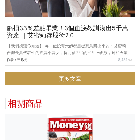
虧損33％差點畢業！3個血淚教訓滾出5千萬
資產 ｜艾蜜莉存股術2.0
【我們想讓你知道】 每一位投資大師都是從菜鳥蹲出來的！艾蜜莉，
台灣最具代表性的投資小資女，從月薪25K的平凡上班族，到如今滾出
5000萬資產的存股專家。本篇我們將從她投資生涯早期曾經犯錯的真
作者：
王琢元
8,481
實故事中，學習如何避開專家曾走過的彎路，幫助我們往財務自由的路
上更進一步。 (內文部分整理自《艾蜜莉存股術2.0》) 人生第一筆存
更多文章
股交易就大賺100% 2008年的金融海嘯，對許多人而言是一場災難，
但艾蜜莉卻從中找到了投資的契機。她以存股的原則買入矽品
（2325），這是一家財務穩健、基礎紮實的企業，最終成功在股價翻
倍後成功出場。
相關商品