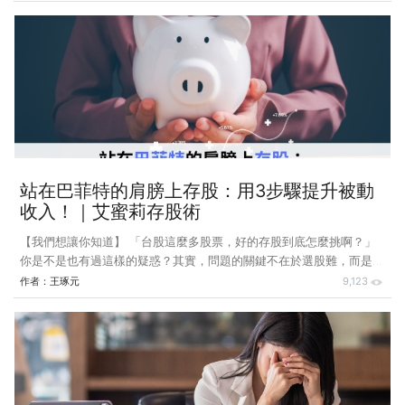
止於財富的增長，而是學會直面風險，並在不確定中找到方向。 徐先
生 年齡範圍：40多歲 職業類別：國營事業工程師 居住區域：台北市
是什麼契機讓你開始學習投資？ 絕大多數人高中畢業，通常會直接升
學，但對我來說，這條路被迫暫停了。因為父親重病，家庭經濟陷入困
境，我選擇先去當兵，完成兵役後才念大學。我很清楚一切得靠自己，
不能讓家裡的困境成為未
站在巴菲特的肩膀上存股：用3步驟提升被動
收入！｜艾蜜莉存股術
【我們想讓你知道】 「台股這麼多股票，好的存股到底怎麼挑啊？」
你是不是也有過這樣的疑惑？其實，問題的關鍵不在於選股難，而是我
們習慣把事情想得太複雜。艾蜜莉總說：「生活中每天接觸的那些公
作者：
王琢元
9,123
司，才是最好的投資靈感來源！」 回想一下：早上去 7-11 買早餐、用
中華電信的網路聯繫家人、到銀行存款辦事……這些你天天接觸的品
牌，就是穩健存股的第一步。今天就來和大家聊聊艾蜜莉存股術的核
心，教你從生活中找到優質存股標的，讓被動收入成為你的財富增長利
器！ (內文部分整理自《艾蜜莉存股術2.0》) 存股怎麼買？從巴菲特
的「能力圈」開始 能力