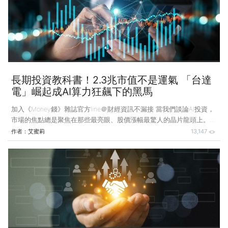
捷是否仍具「品牌價值」，甚至質疑鴻海可能接下燙手山芋。事實上，
從產業戰略的高度審視，這應是鴻海完善電動車布局中，相當關鍵的一
塊拼圖，因為鴻海追求的重點是「商業模式的
長期投資教科書！2.3兆市值不是運氣 「台達
電」崛起成AI算力狂飆下的黑馬
加入《Money錢》雜誌官方line＠財經資訊不漏接 當我們談論AI投資，
市場的焦點總是聚焦在那些最亮眼、股價漲幅最驚人的晶片龍頭上。然
而，此刻我們應該對能源與散熱多點關注。 隨著運算需求不斷飆升，
作者：
艾蜜莉
13,147
AI伺服器耗電量和發熱量加倍成長。晶片性能持續推進的同時，真正卡
住技術瓶頸的，其實是最底層的電力供應與散熱系統。 台達電角色轉
變 成AI供應鏈關鍵 提到台達電（2308），它過去的形象可能是缺乏話
題的「電腦電源供應器」供應商，而今它轉型為能源管理與自動化巨
頭，在AI伺服器的供應鏈中角色日益關鍵。9月，它以驚人的2.3兆元市
值超越聯發科，晉升為台股第三大權值