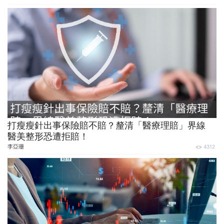
打瘦瘦針出事保險賠不賠？釐清「醫療理賠」界線
醫美整形恐遭拒賠！
李亞珊
4312