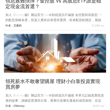
領息族難抉擇？金控股 vs 高股息ETF誰是穩
定現金流首選？
加入《Money錢》雜誌官方line＠財經資訊不漏接 金控股與高股息ETF
的配息策略各異，投資人應依自身需求選擇。前者配息較穩定，風險集
中；後者殖利率高但結構複雜，能分散風險。選擇何者應取決於對現金
作者：
艾蜜莉
11,289
流與風險的期待與接受度。 金控股進入配息公告的高峰期，長期以來
金控股一直被視為穩定領息、適合長期持有的投資選項，不過，隨著近
年高股息ETF熱潮興起，越來越多投資人開始思考，追求現金流的策
略，到底要選擇金控股，還是高股息ETF？ 事實上，這兩類資產在理財
規劃中都占有重要地位，更是許多人的存股核心，但當我們把兩者放在
一起比較時，會發現一個顯著的差異，金控股的殖利
領死薪水不敢奢望購屋 理財小白靠投資實現
買房夢
加入《Money錢》雜誌官方line＠財經資訊不漏接 本單元記錄真實投資
者的故事，描繪從普通班出發，逐漸往資優生邁進的成長旅程。在這些
故事裡，有人曾因恐懼而退縮，有人因堅守而收穫驕傲。投資的旅程不
作者：
CMoney
9,621