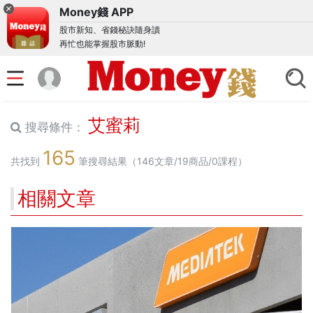
Money錢 APP
股市新知、省錢秘訣隨身讀
再忙也能掌握股市脈動!
艾蜜莉
搜尋條件：
165
共找到
筆搜尋結果（146文章/19商品/0課程）
相關文章