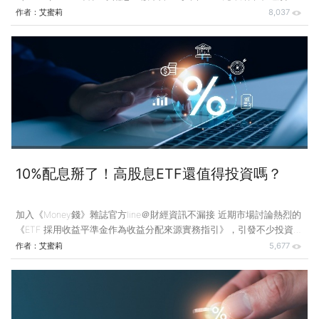
配發0.72元的輝煌紀錄，雖然配息縮水是預期內的事，但除了配息減
作者：
艾蜜莉
8,037
少，00919前幾次除息以來至今仍未填息，這是更多投資人擔心的地
方，甚至會擔憂，領的股息是否僅是帳面損失換來的假象？因此近期再
度出現「沒填息等於沒賺錢」、「配息只是把自己的錢從左手換到右
手」等質疑。 從配息機制的角度來看，這樣的說法雖然沒錯，但往往
忽略了一個前提：選擇這項商品，是為了什麼目的？如果投資高股息
ETF是要建立穩定的現金流，本身就是一場以5年、10年甚至
10%配息掰了！高股息ETF還值得投資嗎？
加入《Money錢》雜誌官方line＠財經資訊不漏接 近期市場討論熱烈的
《ETF 採用收益平準金作為收益分配來源實務指引》，引發不少投資人
憂慮，擔心高股息ETF的配息是否因此大幅縮水，甚至影響退休規劃，
作者：
艾蜜莉
5,677
但事實上，這項指引的目的是針對「收益平準金」的運用提出明確規
範，以保障投資人權益並提升資訊透明度。 「收益平準金」本質上是
ETF為避免因投資人申購或贖回造成單位間利益分配不均而設立的機
制，為了避免在市場熱度高漲時，投信利用收益平準金「墊高配息」製