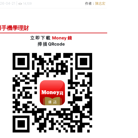
26-04-21 |
作者：
陳志宏
14,109
用手機學理財
立 即 下 載
Money 錢
掃 描 QRcode