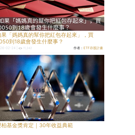
如果「媽媽真的幫你把紅包存起來」，買
0050到18歲會發生什麼事？
26-02-24 |
作者：
ETF存股計畫
11,242
理柏基金獎肯定｜30年收益典範