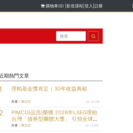
購物車(0)
|
影音課程
|
登入
|
註冊
近期熱門文章
理柏基金獎肯定｜30年收益典範
作者：
陳志宏
14,109
PIMCO(品浩)榮獲 2026年LSEG理柏
台灣「債券型團體大獎」 引領全球固
定收益投資逾半世紀的投資實力
作者：
陳志宏
13,687