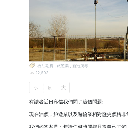
石油期貨
,
旅遊業
,
新冠病毒
22,693
大
小
原
有讀者近日私信我們問了這個問題:
現在油價，旅遊業以及遊輪業相對歷史價格非
我們的答案是：無論任何時間都只投自己了解