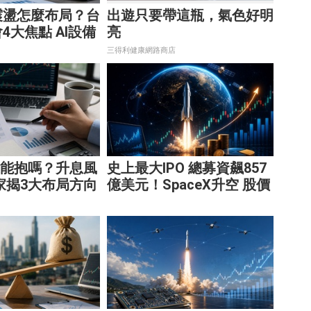
震盪怎麼布局？台
出遊只要帶這瓶，氣色好明
4大焦點 AI設備
亮
股受惠
三得利健康網路商店
還能抱嗎？升息風
史上最大IPO 總募資飆857
家揭3大布局方向
億美元！SpaceX升空 股價
能飛多久？