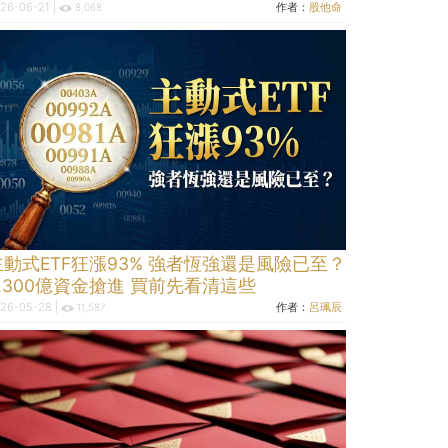
26-06-21 |
作者：
股他命
8,068
主動式ETF狂漲93% 強者恆強還是風險已至？
5,300億資金搶進 買前先看清這些
26-05-28 |
作者：
呂珮辰
11,587