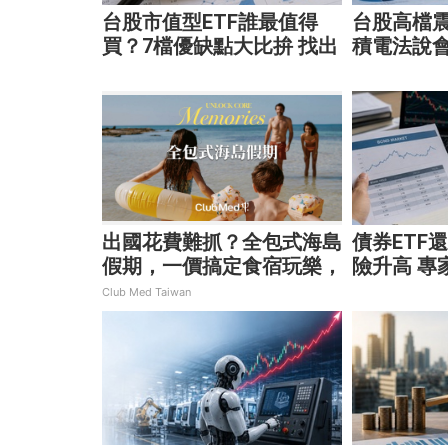
台股市值型ETF誰最值得
台股高檔
買？7檔優缺點大比拚 找出
積電法說會
最適合你的配置
股、蘋概
出國花費難抓？全包式海島
債券ETF
假期，一價搞定食宿玩樂，
險升高 專
省錢更省心！
靈活應對
Club Med Taiwan