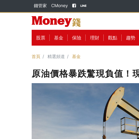
錢管家
CMoney
股票
基金
保險
理財
觀點
趨勢
首頁
精選頻道
基金
原油價格暴跌驚現負值！