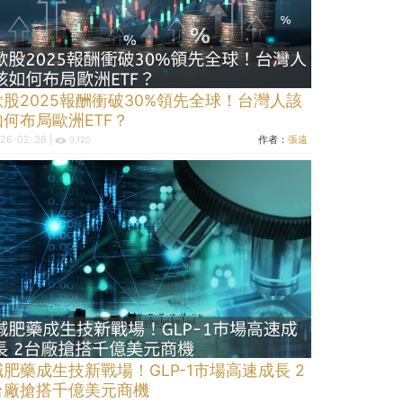
歐股2025報酬衝破30%領先全球！台灣人該
如何布局歐洲ETF？
26-02-26 |
作者：
張遠
9,120
減肥藥成生技新戰場！GLP-1市場高速成長 2
台廠搶搭千億美元商機