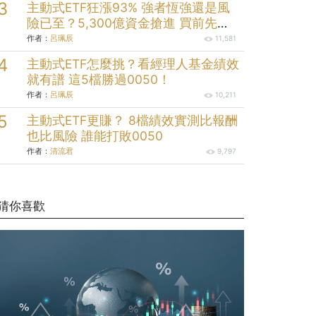
主動式ETF狂漲93% 強者恆強還是風
險已至？5,300億資金搶進 買前先看
清這些
作者：
呂珮辰
11,581
主動式ETF怎麼挑？看經理人基金績效
就有譜 這5檔勝過0050！
作者：
呂珮辰
10,211
主動式ETF更賺？ 8檔績效實測比報酬
也比風險 誰能打敗0050
作者：
清流君
9,797
猜你喜歡