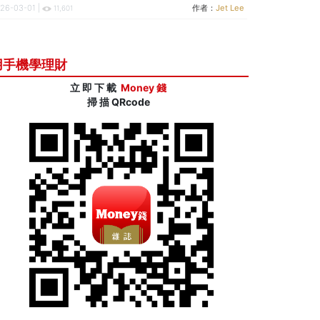
26-03-01 |
作者：
Jet Lee
11,601
用手機學理財
立 即 下 載
Money 錢
掃 描 QRcode