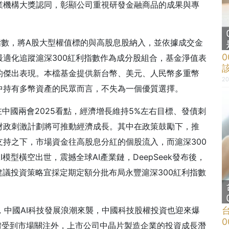
業機構大獎認同，彰顯公司重視研發金融商品的成果與專
利指數，將A股大型權值標的與高股息股納入，並依據成交金
0
適化追蹤滬深300紅利指數作為成分股組合，基金淨值表
的傑出表現。本檔基金提供新台幣、美元、人民幣多重幣
20
中持有多幣資產的民眾而言，不失為一個優質選擇。
中國兩會2025看點，經濟增長維持5%左右目標、發債刺
財政刺激計劃將可推動經濟成長。其中在政策鼓勵下，推
持之下，市場資金往高股息分紅的個股流入，而滬深300
型橫空出世，震撼全球AI產業鏈，DeepSeek發布後，
建議投資策略宜採定期定額分批布局永豐滬深300紅利指數
示，中國AI科技發展浪潮來襲，中國科技股權投資也迎來爆
0
應用軟體受到市場關注外，上市公司中晶片製造企業的投資成長潛