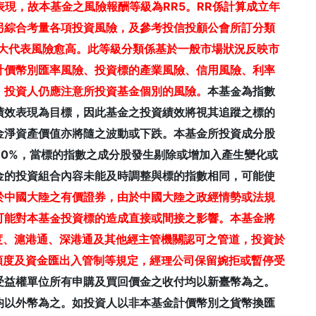
表現，故本基金之風險報酬等級為RR5。RR係計算成立年
另綜合考量各項投資風險，及參考投信投顧公會所訂分類
字愈大代表風險愈高。此等級分類係基於一般市場狀況反映市
計價幣別匯率風險、投資標的產業風險、信用風險、利率
，投資人仍應注意所投資基金個別的風險。
本基金為指數
績效表現為目標，因此基金之投資績效將視其追蹤之標的
金淨資產價值亦將隨之波動或下跌。本基金所投資成分股
90%，當標的指數之成分股發生剔除或增加入產生變化或
金的投資組合內容未能及時調整與標的指數相同，可能使
於中國大陸之有價證券，由於中國大陸之政經情勢或法規
可能對本基金投資標的造成直接或間接之影響。本基金將
額度、滬港通、深港通及其他經主管機關認可之管道，投資於
資額度及資金匯出入管制等規定，經理公司保留婉拒或暫停受
受益權單位所有申購及買回價金之收付均以新臺幣為之。
均以外幣為之。如投資人以非本基金計價幣別之貨幣換匯