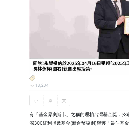
13,204
大
小
原
有「基金界奧斯卡」之稱的理柏台灣基金獎，公布
深300紅利指數基金(新台幣級別)榮獲「最佳