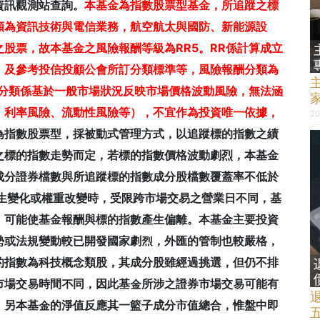
資訊觀測站查詢。
本基金為指數股票型基金，所追蹤之標
類為資訊技術與電信業務，航空航太與國防、新能源設
股票，故本基金之風險報酬等級為RR5。RR係計算成立
，及參考投信投顧公會所訂分類標準等，風險報酬分類為
等級分類係基於一般市場狀況反映市場價格波動風險，無法涵
、利率風險、流動性風險等），不宜作為投資唯一依據，
20
為指數股票型，採被動式管理方式，以追蹤標的指數之績
之標的指數走勢而定，若標的指數價格波動劇烈，本基金
成分證券檔數與所追蹤標的指數成分股檔數覆蓋率不低於
產生變化或權重改變時，受限跨市場交易之營業日不同，基
，可能使基金報酬與標的指數產生偏離。本基金主要投資
勢或法規變動較已開發國家劇烈，外匯的管制也較嚴格，
的指數為科技概念類股，其成分股雖經過挑選，但仍不排
市場交易時間不同，因此基金所涉之證券市場交易可能有
。另本基金的淨值反應其一籃子成分市值總合，惟盤中即