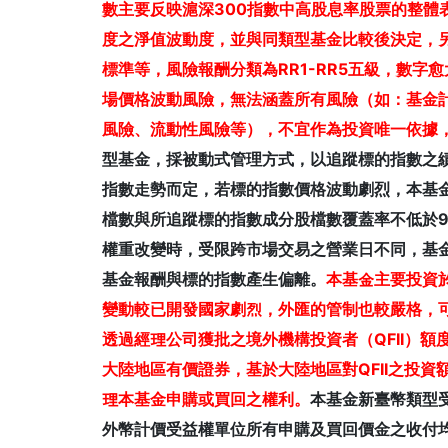
數主要反映滬深300指數中高股息率股票的整體
度之淨值波動度，並與同類型基金比較後決定，
標準等，風險報酬分類為RR1-RR5五級，數
場價格波動風險，無法涵蓋所有風險（如：基金
風險、流動性風險等），不宜作為投資唯一依據
型基金，採被動式管理方式，以追蹤標的指數之
指數走勢而定，若標的指數價格波動劇烈，本基
檔數與所追蹤標的指數成分股檔數覆蓋率不低於
權重改變時，受限跨市場交易之營業日不同，基
基金報酬與標的指數產生偏離。
本基金主要投資
變動較已開發國家劇烈，外匯的管制也較嚴格，
透過經理公司獲批之境外機構投資者（QFII）
大陸地區有價證券，基於大陸地區對QFII之投
理本基金申購或買回之權利。
本基金新臺幣類型
外幣計價受益權單位所有申購及買回價金之收付