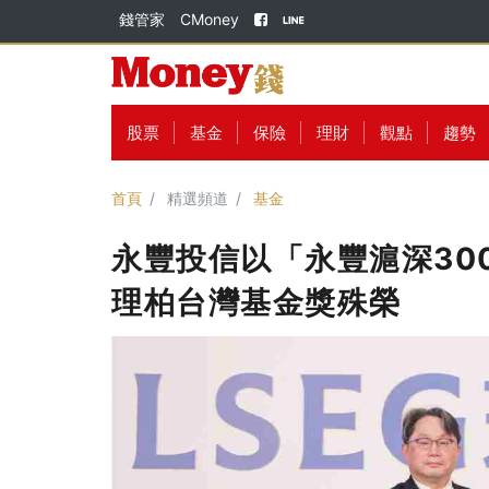
錢管家
CMoney
股票
基金
保險
理財
觀點
趨勢
首頁
精選頻道
基金
永豐投信以「永豐滬深30
理柏台灣基金獎殊榮