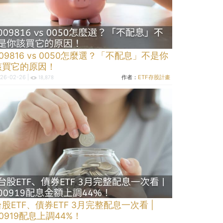
09816 vs 0050怎麼選？「不配息」不是你
該買它的原因！
26-02-26 |
作者：
ETF存股計畫
18,878
台股ETF、債券ETF 3月完整配息一次看 |
0919配息上調44%！