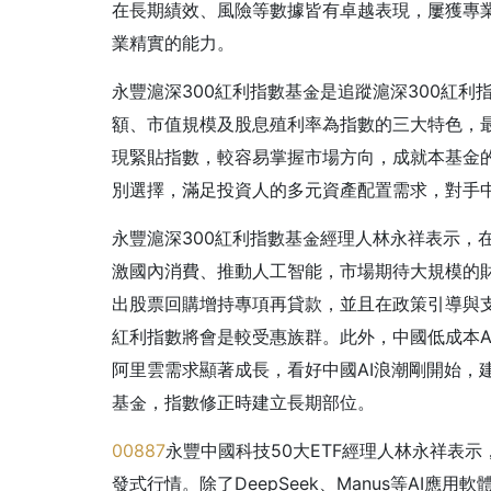
在長期績效、風險等數據皆有卓越表現，屢獲專
業精實的能力。
永豐滬深300紅利指數基金是追蹤滬深300紅
額、市值規模及股息殖利率為指數的三大特色，最
現緊貼指數，較容易掌握市場方向，成就本基金
別選擇，滿足投資人的多元資產配置需求，對手
永豐滬深300紅利指數基金經理人林永祥表示，在
激國內消費、推動人工智能，市場期待大規模的
出股票回購增持專項再貸款，並且在政策引導與支
紅利指數將會是較受惠族群。此外，中國低成本AI模
阿里雲需求顯著成長，看好中國AI浪潮剛開始，
基金，指數修正時建立長期部位。
00887
永豐中國科技50大ETF經理人林永祥表
發式行情。除了DeepSeek、Manus等AI