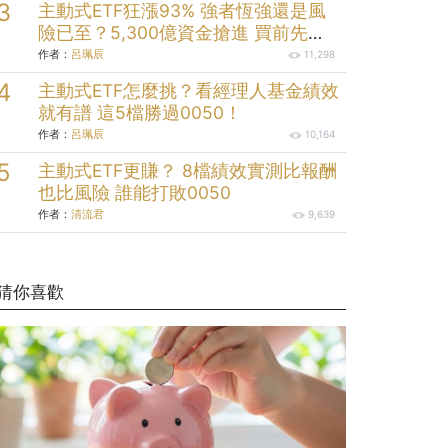
主動式ETF狂漲93% 強者恆強還是風
險已至？5,300億資金搶進 買前先看
清這些
作者：
呂珮辰
11,298
主動式ETF怎麼挑？看經理人基金績效
就有譜 這5檔勝過0050！
作者：
呂珮辰
10,164
主動式ETF更賺？ 8檔績效實測比報酬
也比風險 誰能打敗0050
作者：
清流君
9,639
猜你喜歡