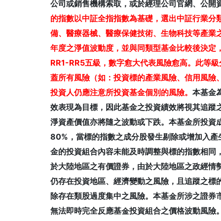
公司或銷售機構索取，或於經理公司官網、公開
的指數以中証全指指數為基礎，選出中証行業分
備、醫療器械、醫療保健技術、生物科技等產業之
年度之淨值波動度，並與同類型基金比較後決定
RR1-RR5五級，數字愈大代表風險愈高。此
蓋所有風險（如：投資標的產業風險、信用風險
投資人仍應注意所投資基金個別的風險。
本基金
效表現為目標，因此基金之投資績效將視其追蹤
淨資產價值亦將隨之波動或下跌。本基金所投資
80%，當標的指數之成分股發生剔除或增加入
金的投資組合內容未能及時調整與標的指數相同
於大陸地區之有價證券，由於大陸地區之政經情
仍存在投資地區、經濟變動之風險，且追蹤之標
除存在類股過度集中之風險。本基金所涉之證券
無法即時完全反應基金投資組合之價格波動風險