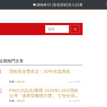
購物車(0)
|
影音課程
|
登入
|
註冊
近期熱門文章
理柏基金獎肯定｜30年收益典範
作者：
陳志宏
14,080
PIMCO(品浩)榮獲 2026年LSEG理柏
台灣「債券型團體大獎」 引領全球固
定收益投資逾半世紀的投資實力
作者：
陳志宏
13,557