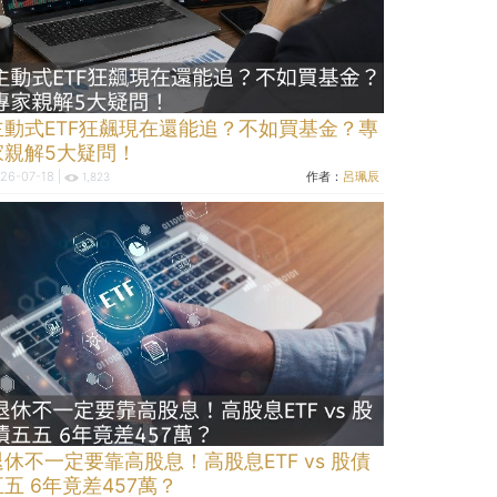
主動式ETF狂飆現在還能追？不如買基金？專
家親解5大疑問！
26-07-18 |
作者：
呂珮辰
1,823
退休不一定要靠高股息！高股息ETF vs 股債
五五 6年竟差457萬？