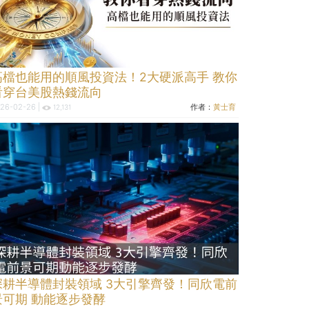
高檔也能用的順風投資法！2大硬派高手 教你
看穿台美股熱錢流向
26-02-26 |
作者：
黃士育
12,131
深耕半導體封裝領域 3大引擎齊發！同欣電前
景可期 動能逐步發酵