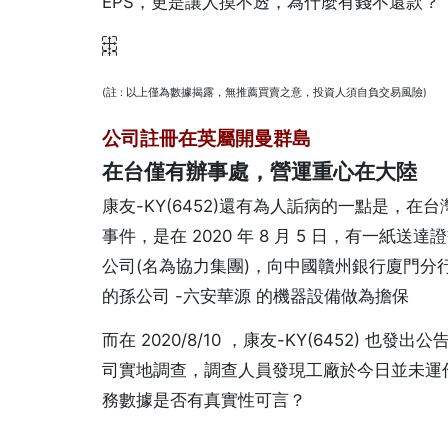
EPS，更是讓人摸不透，為什麼有錢不還款？
(註 : 以上僅為數據揭露，無推薦買賣之意，投資人須自負交易風險)
公司註冊在英屬開曼群島
在台僅有辦事處，營運重心在大陸
康友-KY(6452)還有為人詬病的一點是，
事件，是在 2020 年 8 月 5 日，有一紙送
公司(名為協力集團)，向中國贛州銀行廈門分行 借
的孫公司 -六安華源 的機器設備做為擔保
而在 2020/8/10 ，康友-KY(6452)
司實地調查，調查人員發現工廠於今日並未運作
務數據是否有真實性可言？