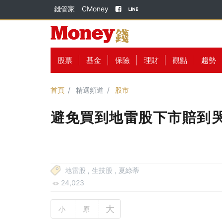
錢管家
CMoney
股票
基金
保險
理財
觀點
趨勢
首頁
精選頻道
股市
避免買到地雷股下市賠到哭
地雷股
,
生技股
,
夏綠蒂
24,023
大
小
原