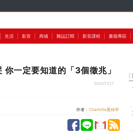
生活
影音
商城
雜誌訂閱
影音課程
書籍專區
 你一定要知道的「3個徵兆」
2020/11/27
作者：
Charlotte夏綠蒂