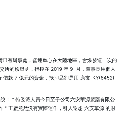
在台灣只有辦事處，營運重心在大陸地區，會爆發這一次的
達證交所的檢舉函，指控在 2019 年 9 月，董事長用個人
款 7 億元的資金，抵押品卻是用 康友-KY(6452)
 也發出公告說：＂特委派人員今日至子公司六安華源製藥有限公
＂工廠竟然沒有實際運作，引人遐想 六安華源 的財