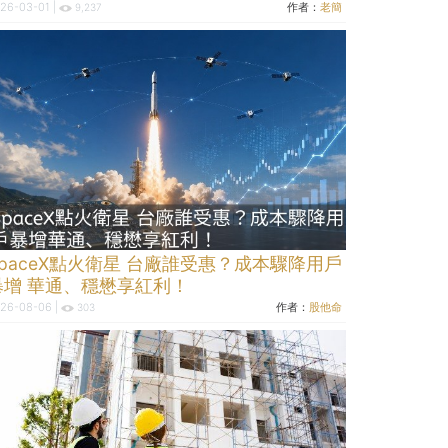
26-03-01 |
作者：
老簡
9,237
SpaceX點火衛星 台廠誰受惠？成本驟降用戶
暴增 華通、穩懋享紅利！
26-08-06 |
作者：
股他命
303