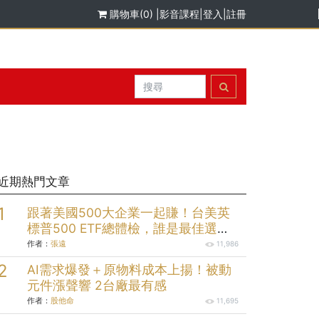
購物車(0)
|
影音課程
|
登入
|
註冊
近期熱門文章
跟著美國500大企業一起賺！台美英
標普500 ETF總體檢，誰是最佳選
擇？
作者：
張遠
11,986
AI需求爆發＋原物料成本上揚！被動
元件漲聲響 2台廠最有感
作者：
股他命
11,695