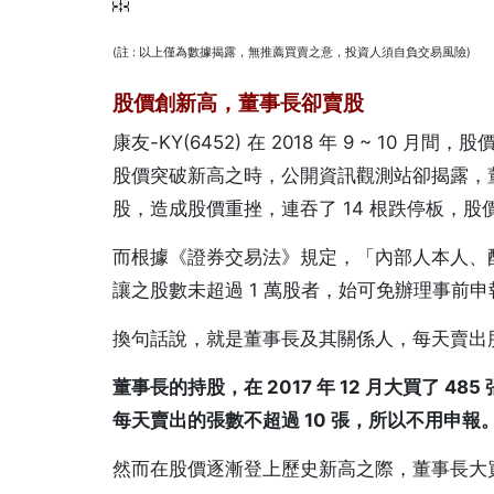
(註 : 以上僅為數據揭露，無推薦買賣之意，投資人須自負交易風險)
股價創新高，董事長卻賣股
康友-KY(6452) 在 2018 年 9 ~ 10 
股價突破新高之時，公開資訊觀測站卻揭露，董事
股，造成股價重挫，連吞了 14 根跌停板，股價
而根據《證券交易法》規定，「內部人本人、
讓之股數未超過 1 萬股者，始可免辦理事前申
換句話說，就是董事長及其關係人，每天賣出股票
董事長的持股，在 2017 年 12 月大買了 48
每天賣出的張數不超過 10 張，
所以不用申報
然而在股價逐漸登上歷史新高之際，董事長大