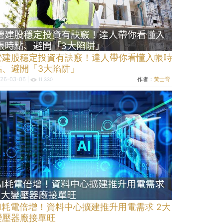
營建股穩定投資有訣竅！達人帶你看懂入帳時
點、避開「3大陷阱」
26-03-06 |
作者：
黃士育
11,330
AI耗電倍增！資料中心擴建推升用電需求 2大
變壓器廠接單旺