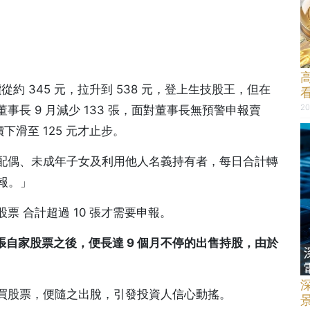
月間，股價從約 345 元，拉升到 538 元，登上生技股王，但在
20
長 9 月減少 133 張，面對董事長無預警申報賣
下滑至 125 元才止步。
配偶、未成年子女及利用他人名義持有者，每日合計轉
報。」
 合計超過 10 張才需要申報。
5 張自家股票之後，
便長達 9 個月不停的出售持股，
由於
。
買股票，便隨之出脫，引發投資人信心動搖。