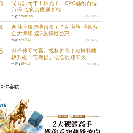
光通訊元年！矽光子、CPO驅動百億
市場 12家台廠迎商機
作者：
Welson
11,064
金融股賺錢機會來了？AI過熱 避險資
金大挪移 這2族群最受惠！
作者：
陳重銘
10,170
製程難度拉高、規格進化！AI推動載
板升級「這幾檔」概念股迎春天
作者：
股他命
8,873
猜你喜歡