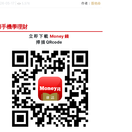
26-05-17 |
作者：
股他命
5,576
用手機學理財
立 即 下 載
Money 錢
掃 描 QRcode