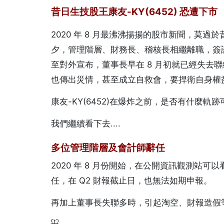
昔日生技股王康友-KY(6452) 恐遭下市
2020 年 8 月最沸沸揚揚的股市新聞，​​莫過於
夕，管理階層、財務長、稽核長相繼離職，​
至對外宣布，董事長早在 8 月初就已經失去
也傳出災情，甚至成立自救會，要捍衛自身權
康友-KY(6452)在爆炸之前，是否有什麼軌跡
我們繼續看下去....
多位管理階層及會計師辭任
2020 年 8 月份開始，在公開資訊觀測站可以
任，在 Q2 財報截止日，也無法如期申報。
再加上董事長失聯多時，引起淘空、財報造假