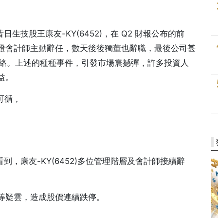
昔日生技股王康友-KY(6452)，在 Q2 財報公布的前
簽證會計師主動辭任，數天後後獨董也辭職，最後公司甚
聯絡。上述的種種事件，引發市場震撼彈，許多投資人
益。
可循，
看到，康友-KY(6452)多位管理階層及會計師接續辭
等疑雲，造成股價連續跌停。