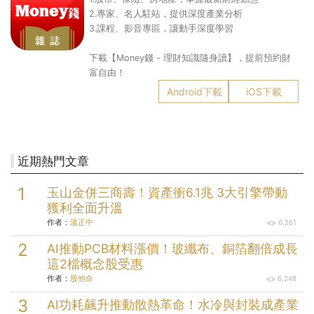
2.專家、名人駐站，提供深度產業分析
3.課程、影音專區，讓動手深度學習
下載【Money錢 - 理財知識隨身讀】，提前預約財
富自由！
Android下載
iOS下載
近期熱門文章
玉山金併三商壽！資產衝6.1兆 3大引擎帶動
獲利全面升溫
作者：
溫正中
6,261
AI推動PCB材料漲價！玻纖布、銅箔翻倍成長
這2檔概念股受惠
作者：
股他命
6,248
AI功耗飆升推動散熱革命！水冷與封裝成產業