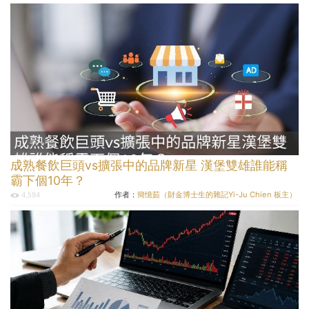
成熟餐飲巨頭vs擴張中的品牌新星 漢堡雙雄誰能稱
霸下個10年？
作者：
簡憶茹（財金博士生的雜記Yi-Ju Chien 板主）
4,594