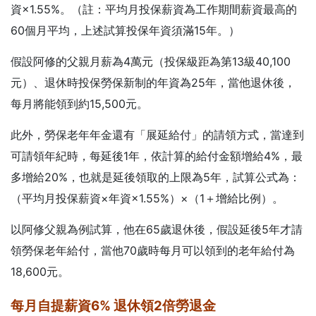
資×1.55%。（註：平均月投保薪資為工作期間薪資最高的
60個月平均，上述試算投保年資須滿15年。）
假設阿修的父親月薪為4萬元（投保級距為第13級40,100
元）、退休時投保勞保新制的年資為25年，當他退休後，
每月將能領到約15,500元。
此外，勞保老年年金還有「展延給付」的請領方式，當達到
可請領年紀時，每延後1年，依計算的給付金額增給4%，最
多增給20%，也就是延後領取的上限為5年，試算公式為：
（平均月投保薪資×年資×1.55%）×（1＋增給比例）。
以阿修父親為例試算，他在65歲退休後，假設延後5年才請
領勞保老年給付，當他70歲時每月可以領到的老年給付為
18,600元。
每月自提薪資6%
退休領2倍勞退金