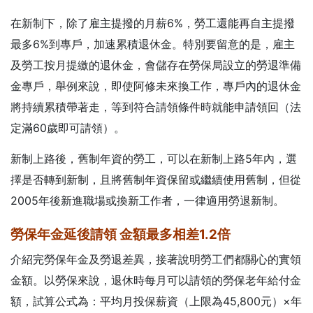
在新制下，除了雇主提撥的月薪6%，勞工還能再自主提撥
最多6%到專戶，加速累積退休金。特別要留意的是，雇主
及勞工按月提繳的退休金，會儲存在勞保局設立的勞退準備
金專戶，舉例來說，即使阿修未來換工作，專戶內的退休金
將持續累積帶著走，等到符合請領條件時就能申請領回（法
定滿60歲即可請領）。
新制上路後，舊制年資的勞工，可以在新制上路5年內，選
擇是否轉到新制，且將舊制年資保留或繼續使用舊制，但從
2005年後新進職場或換新工作者，一律適用勞退新制。
勞保年金延後請領
金額最多相差1.2倍
介紹完勞保年金及勞退差異，接著說明勞工們都關心的實領
金額。以勞保來說，退休時每月可以請領的勞保老年給付金
額，試算公式為：平均月投保薪資（上限為45,800元）×年