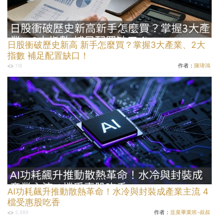
日股衝破歷史新高 新手怎麼買？掌握3大產業、2大
指數 補足配置缺口！
作者：
陳瑋鴻
118
AI功耗飆升推動散熱革命！水冷與封裝成產業主流 4
檔受惠股吃香
作者：
韭菜畢業班-叔叔
5,989