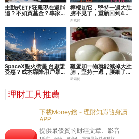
主動式ETF狂飆現在還能
檸檬加它，堅持一週大肚
追？不如買基金？專家親
腩不見了，重新回到45
解5大疑問！
公斤
新素簡
SpaceX點火衛星 台廠誰
雞蛋加一物就能減掉大肚
受惠？成本驟降用戶暴增
腩，堅持一週，腰細了，
華通、穩懋享紅利！
瘦到你懷疑人生！
新素簡
理財工具推薦
下載Money錢 - 理財知識隨身讀
APP
提供最優質的財經文章、影音
1.股市、保險、房地產，掌握最新財經動態