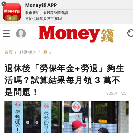
Money錢 APP
股市新知、省錢秘訣隨身讀
再忙也能掌握股市脈動!
首頁
精選頻道
股市
退休後「勞保年金+勞退」夠生
活嗎？試算結果每月領 3 萬不
是問題！
2020/11/23