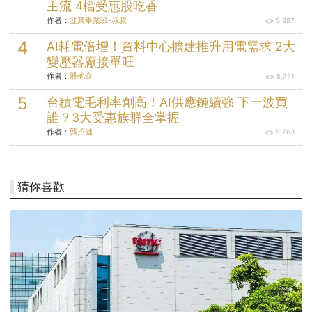
主流 4檔受惠股吃香
作者：
韭菜畢業班-叔叔
5,987
AI耗電倍增！資料中心擴建推升用電需求 2大
變壓器廠接單旺
作者：
股他命
5,771
台積電毛利率創高！AI供應鏈續強 下一波買
誰？3大受惠族群全掌握
作者：
龔招健
5,763
猜你喜歡