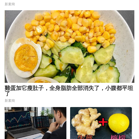
了
後原因再操作
新素簡
雞蛋加它瘦肚子，全身脂肪全部消失了，小腹都平坦
了
新素簡