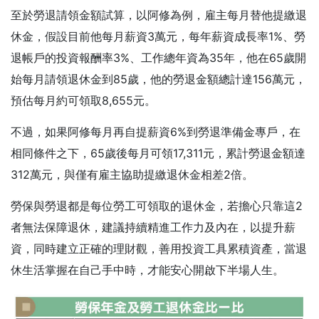
至於勞退請領金額試算，以阿修為例，雇主每月替他提繳退
休金，假設目前他每月薪資3萬元，每年薪資成長率1%、勞
退帳戶的投資報酬率3%、工作總年資為35年，他在65歲開
始每月請領退休金到85歲，他的勞退金額總計達156萬元，
預估每月約可領取8,655元。
不過，如果阿修每月再自提薪資6%到勞退準備金專戶，在
相同條件之下，65歲後每月可領17,311元，累計勞退金額達
312萬元，與僅有雇主協助提繳退休金相差2倍。
勞保與勞退都是每位勞工可領取的退休金，若擔心只靠這2
者無法保障退休，建議持續精進工作力及內在，以提升薪
資，同時建立正確的理財觀，善用投資工具累積資產，當退
休生活掌握在自己手中時，才能安心開啟下半場人生。