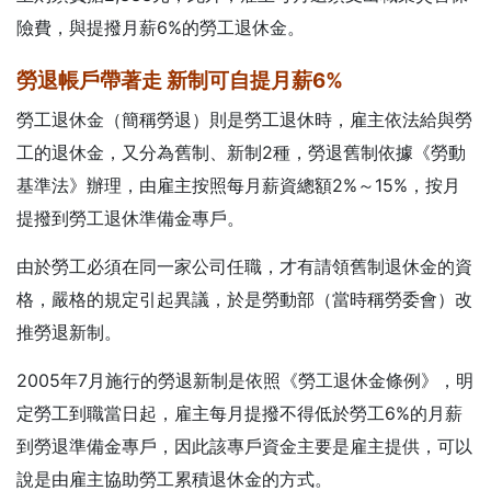
險費，與提撥月薪6%的勞工退休金。
勞退帳戶帶著走
新制可自提月薪6%
勞工退休金（簡稱勞退）則是勞工退休時，雇主依法給與勞
工的退休金，又分為舊制、新制2種，勞退舊制依據《勞動
基準法》辦理，由雇主按照每月薪資總額2%～15%，按月
提撥到勞工退休準備金專戶。
由於勞工必須在同一家公司任職，才有請領舊制退休金的資
格，嚴格的規定引起異議，於是勞動部（當時稱勞委會）改
推勞退新制。
2005年7月施行的勞退新制是依照《勞工退休金條例》，明
定勞工到職當日起，雇主每月提撥不得低於勞工6%的月薪
到勞退準備金專戶，因此該專戶資金主要是雇主提供，可以
說是由雇主協助勞工累積退休金的方式。