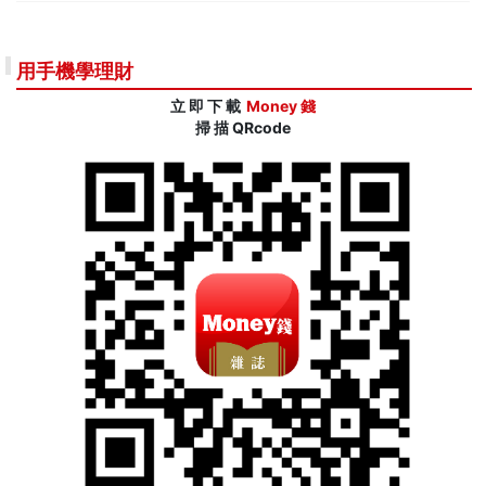
用手機學理財
立 即 下 載
Money 錢
掃 描 QRcode