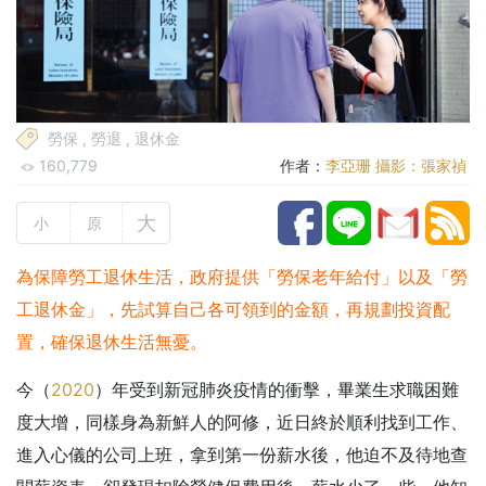
勞保
,
勞退
,
退休金
160,779
作者：
李亞珊 攝影：張家禎
大
小
原
為保障勞工退休生活，政府提供「勞保老年給付」以及「勞
工退休金」，先試算自己各可領到的金額，再規劃投資配
置，確保退休生活無憂。
今（
2020
）年受到新冠肺炎疫情的衝擊，畢業生求職困難
度大增，同樣身為新鮮人的阿修，近日終於順利找到工作、
進入心儀的公司上班，拿到第一份薪水後，他迫不及待地查