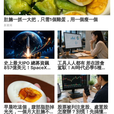
肚腩一抓一大把，只需1個雞蛋，用一個瘦一個
新素簡
史上最大IPO 總募資飆
工具人人都有 差在誰會
857億美元！SpaceX升
駕馭！AI時代必學5種能
空 股價能飛多久？
力 把握未來1000天
早晨吃這個，腹部脂肪掉
股票被列注意股、處置股
光光，一個月大肚腩不見
怎麼辦？別慌！先搞懂背