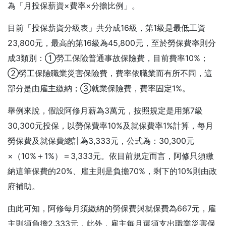
為「月投保薪資×費率×分擔比例」。
目前「投保薪資分級表」共分成16級，第1級是最低工資
23,800元，最高的第16級為45,800元，至於勞保費率則分
成3類別：①勞工保險普通事故保險費，目前費率10%；
②勞工保險職業災害保險費，費率依職業而有所不同，這
部分是由雇主繳納；③就業保險費，費率固定1%。
舉例來說，假設阿修月薪為3萬元，按照規定是用第7級
30,300元投保，以勞保費率10%及就保費率1%計算，每月
勞保費及就保費總計為3,333元，公式為：30,300元
×（10%＋1%）＝3,333元。依目前規定而言，阿修只須繳
納這筆保費的20%、雇主則是負擔70%，剩下的10%則由政
府補助。
由此可知，阿修每月須繳納的勞保費與就保費為667元，雇
主則須負擔2,333元，此外，雇主每月還須支出職業災害保