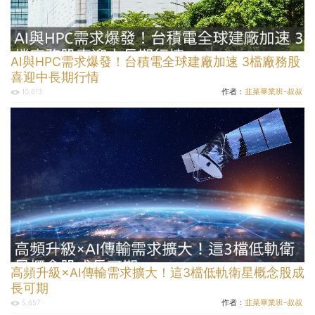
AI與HPC需求爆發！台積電全球建廠加速 3檔廠務股
喜迎中長期行情
作者：
韭菜畢業班-叔叔
10,613
高頻升級×AI傳輸需求擴大！這3檔低軌衛星概念股成
長可期
作者：
韭菜畢業班-叔叔
5,657