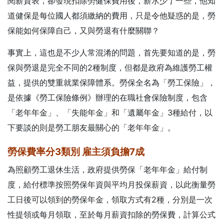
閱薪資表，卻發現扣除勞健保費用後，薪水少了一些，他知
道健保是每位國人都須繳納的費用，只是令他疑惑的是，勞
保能如何保障自己，又與勞退有什麼關聯？
事實上，這也是不少人常混淆的問題，首先要知道的是，勞
保與勞退是完全不同的2種制度，但都是政府為維護勞工權
益，提供的雙重就業保障體系。勞保全名為「勞工保險」，
是依據《勞工保險條例》辦理的在職社會保險制度，包含
「老年年金」、「失能年金」和「遺屬年金」3種給付，以
下要談的則是勞工朋友最關心的「老年年金」。
勞保費率分3類別
雇主須負擔7成
為照顧勞工退休生活，政府提供勞保「老年年金」給付制
度，給付標準按照勞保年資與平均月投保薪資，以此衡量勞
工日後可以領到的勞保年金，領取方式有2種，分別是一次
性提領或每月領取，至於每月薪資扣除的勞保費，計算公式