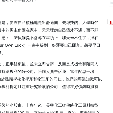
20
運是，要靠自己積極地走出舒適圈，去尋找的。
大學時代
書中的男主角困在家中，天天埋怨自己懷才不遇，而不願
回應：「諾貝爾獎不會蹲在屋頂上，哪天坐不住了，掉在
 Your Own Luck）一書中提到，好運要自己開創。想要早日
隊。
訪，正事結束後，並未立即告辭，反而是找機會和陪同人
且持續獲利的好公司。陪同人員告訴我，當年配息一塊
由於熟識學校化學系和物理系的同仁，他們的專業知識可以
家獲利穩定且注重研究發展的公司，值得在好價錢時擁有
長興的小股東。十多年來，長興化工從傳統化工原料轉型
長超過100 張，平均成本約15 元。
真的，那天我只在