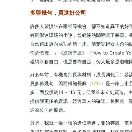
多聊幾句，買進好公司
許多人習慣坐在家裡等機會，卻不知道真正的好
有同學迷瓊瑤的小說，曾經湊熱鬧翻閱了幾頁。
自己跨出邁向成功的第一步。清楚記得女主角的
你的懷裡。」
《造訪幸運》（How to Create
獲得財務自由，也是要靠自己，旁人最多是啦啦
好多年前，有機會到長興材料（原長興化工）參
員多聊幾句，因而得知長興（
1717
）是一家上市
多，而股價約14
∼
15 元，但我並未立刻買進。
提供我更多的資訊，經過眾人的確認，長興是一
這家公司的股票。
於是，我就一張一張的逢低買進，開始存股，當
為提供電子業材料，更名為長興材料，我的庫存也成