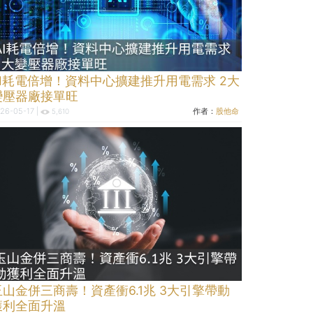
AI耗電倍增！資料中心擴建推升用電需求 2大
變壓器廠接單旺
26-05-17 |
作者：
股他命
5,610
玉山金併三商壽！資產衝6.1兆 3大引擎帶動
獲利全面升溫