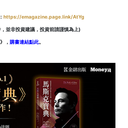
：
https://emagazine.page.link/AtYg
純屬參考，並非投資建議，投資前請謹慎為上)
》，
購書連結點此
。