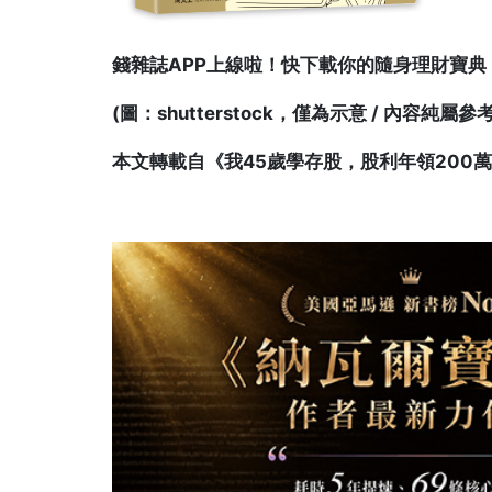
錢雜誌APP上線啦！快下載你的隨身理財寶典
(圖：shutterstock，僅為示意 / 內容
本文轉載自《
我45歲學存股，股利年領200萬