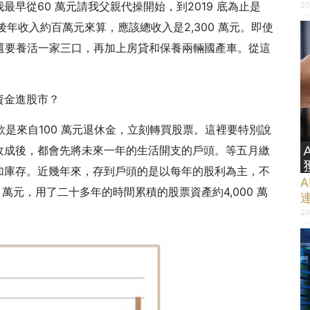
早從60 萬元請我父親代操開始，到2019 底為止是
20
稅後年收入約百萬元來算，應該總收入是2,300 萬元。即使
況還要養活一家三口，再加上房貸和保養兩輛國產車。從這
資金進股市？
款是來自100 萬元退休金，立刻轉買股票。這裡要特別說
收成後，都會先將未來一年的生活開支的戶頭。等五月繳
加庫存。
近幾年來，存到戶頭的是以每年的股利為主，不
 萬元，用了二十多年的時間累積的股票資產約4,000 萬
20