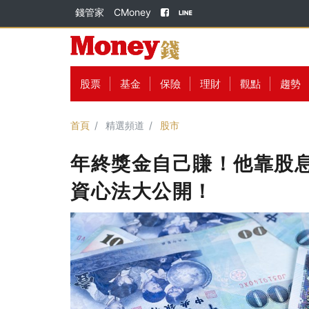
錢管家
CMoney
股票
基金
保險
理財
觀點
趨勢
首頁
精選頻道
股市
年終獎金自己賺！他靠股息
資心法大公開！