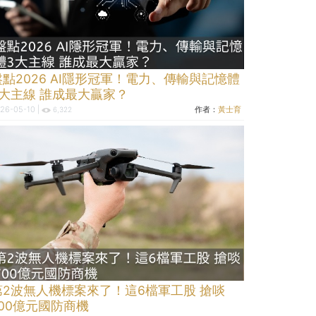
盤點2026 AI隱形冠軍！電力、傳輸與記憶體
3大主線 誰成最大贏家？
26-05-10 |
作者：
黃士育
6,322
第2波無人機標案來了！這6檔軍工股 搶啖
700億元國防商機