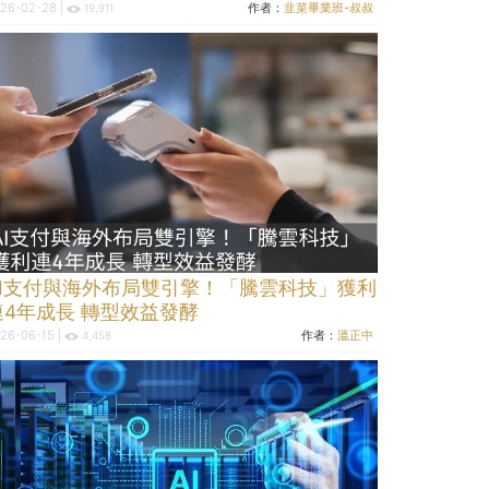
26-02-28 |
作者：
韭菜畢業班-叔叔
19,911
AI支付與海外布局雙引擎！「騰雲科技」獲利
連4年成長 轉型效益發酵
26-06-15 |
作者：
溫正中
4,458