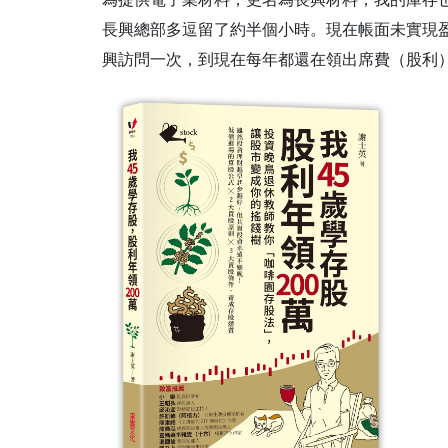
長興總部多逗留了約半個小時。
現在帳面未實現盈
興訪問一次，到現在每年都還在領出席費（股利