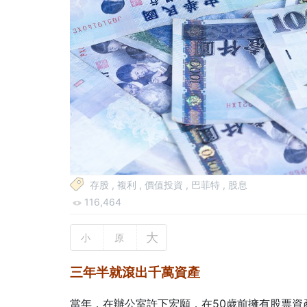
存股
,
複利
,
價值投資
,
巴菲特
,
股息
116,464
大
小
原
三年半就滾出千萬資產
當年，在辦公室許下宏願，在50歲前擁有股票資產