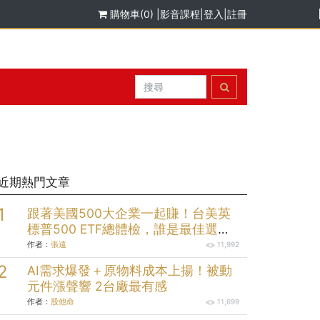
購物車(0)
|
影音課程
|
登入
|
註冊
近期熱門文章
跟著美國500大企業一起賺！台美英
標普500 ETF總體檢，誰是最佳選
擇？
作者：
張遠
11,992
AI需求爆發＋原物料成本上揚！被動
元件漲聲響 2台廠最有感
作者：
股他命
11,699