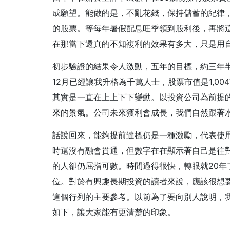
成願望。能做的是，不亂花錢，保持儲蓄的紀律
的股票。
等每年暑假配息旺季領到股利後，再將
在那當下還真的不知複利的效果有多大，只是用
初步驗證的結果令人激動，五年的目標，約三年半就提
12月已經讓我升格為千萬人士，股票市值是1,00
其實是一直在上上下下變動。以投資公司為前提
來的景氣。
公司未來獲利會成長，我們自然跟著
話說回來，能夠提前達標仍是一種激勵，代表使
時還沒有融會貫通，但數字在在顯示著自己是往
的人卻仍屈指可數。
時間過得很快，轉眼就20
位。對於有興趣長期投資的讀者來說，應該很想
這個行列的主要參考。
以前為了要向別人說明，
如下，讓大家能有更清楚的印象。