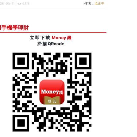
26-05-11 |
作者：
溫正中
6,178
用手機學理財
立 即 下 載
Money 錢
掃 描 QRcode