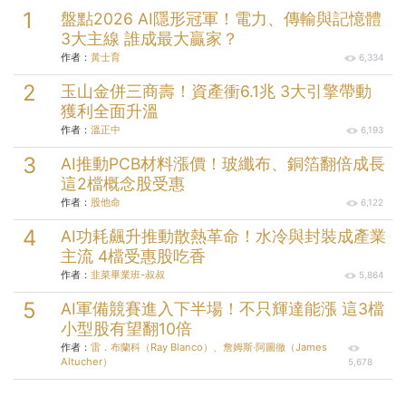
盤點2026 AI隱形冠軍！電力、傳輸與記憶體
3大主線 誰成最大贏家？
作者：
黃士育
6,334
玉山金併三商壽！資產衝6.1兆 3大引擎帶動
獲利全面升溫
作者：
溫正中
6,193
AI推動PCB材料漲價！玻纖布、銅箔翻倍成長
這2檔概念股受惠
作者：
股他命
6,122
AI功耗飆升推動散熱革命！水冷與封裝成產業
主流 4檔受惠股吃香
作者：
韭菜畢業班-叔叔
5,864
AI軍備競賽進入下半場！不只輝達能漲 這3檔
小型股有望翻10倍
作者：
雷．布蘭科（Ray Blanco）、詹姆斯‧阿圖徹（James
Altucher）
5,678