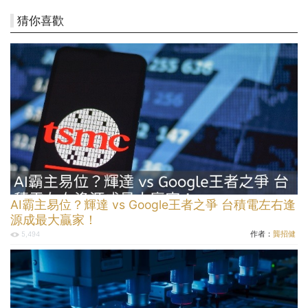
猜你喜歡
AI霸主易位？輝達 vs Google王者之爭 台積電左右逢
源成最大贏家！
作者：
龔招健
5,494