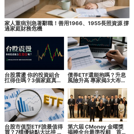
家人重病別急著辭職！善用1966、1955長照資源 撐
過家庭財務危機
台股震盪 你的投資組合
債券ETF還能抱嗎？升息
扛得住嗎？3個家庭真實
風險升高 專家揭3大布局
故事 揭開資產配置致命
方向靈活應對
傷
台股市值型ETF誰最值得
第六屆 CMoney 金曜獎
買？7檔優缺點大比拚 找
揭曉全台最準投顧 首度