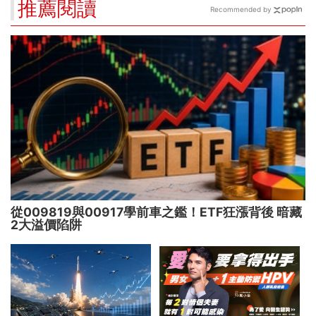
推薦閱讀
Recommended by
從009819與00917學前車之鑑！ETF狂漲背後 暗藏
2大溢價陷阱