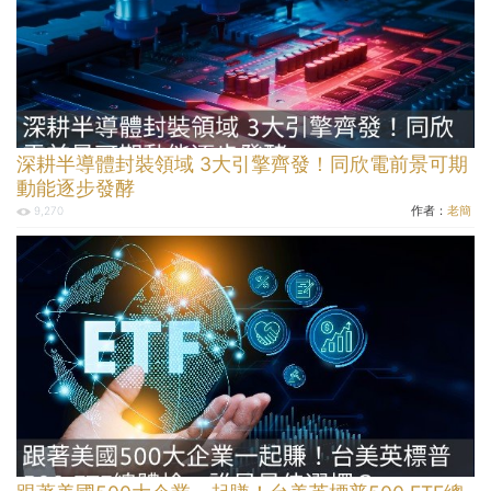
深耕半導體封裝領域 3大引擎齊發！同欣電前景可期
動能逐步發酵
作者：
老簡
9,270