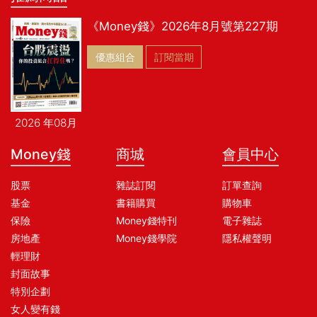
《Money錢》2026年8月號第227期
優惠組合
訂閱當期
2026 年08月
Money錢
商城
會員中心
股票
雜誌訂閱
訂單查詢
基金
書籍購買
購物車
保險
Money錢特刊
電子雜誌
房地產
Money錢學院
隱私權聲明
輕理財
封面故事
特別企劃
女人變有錢