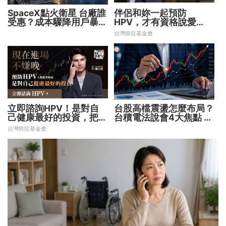
SpaceX點火衛星 台廠誰
伴侶和妳一起預防
受惠？成本驟降用戶暴增
HPV，才有資格說愛
華通、穩懋享紅利！
妳！
台灣癌症基金會
立即諮詢HPV！是對自
台股高檔震盪怎麼布局？
己健康最好的投資，把握
台積電法說會4大焦點 AI
現在不嫌晚！
設備股、蘋概股受惠
台灣癌症基金會