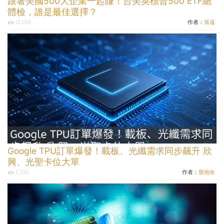
跟著美國500大企業一起賺！台美英標普500 ETF總
體檢，誰是最佳選擇？
作者：
張遠
12,039
Google TPU訂單爆發！載板、光纖需求同步飆升 欣
興、光聖卡位大單
作者：
股他命
2,235