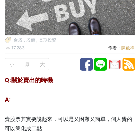
台股
,
股價
,
長期投資
17,283
作者：
陳啟祥
大
小
原
Q:關於賣出的時機
A:
賣股票其實要說起來，可以是又困難又簡單，個人覺的
可以簡化成二點