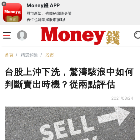
Money錢 APP
股市新知、省錢秘訣隨身讀
再忙也能掌握股市脈動!
首頁
精選頻道
股市
台股上沖下洗，驚濤駭浪中如何
判斷賣出時機？從兩點評估
2021/03/24