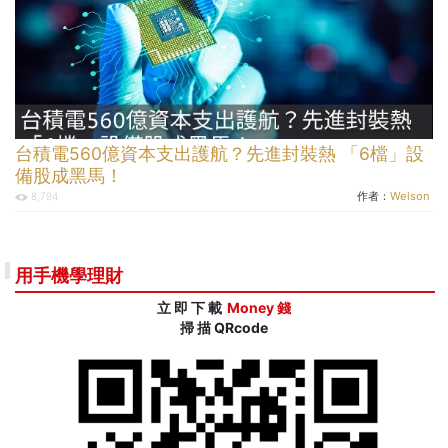
台積電560億資本支出護航？先進封裝熱 「6檔」設
備股成黑馬！
作者：
Welson
8,794
用手機學理財
立 即 下 載
Money 錢
掃 描 QRcode