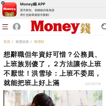
Money錢 APP
股市新知、省錢秘訣隨身讀
再忙也能掌握股市脈動!
首頁
精選頻道
輕理財
想辭職但年資好可惜？公務員、
上班族別傻了，２方法讓你上班
不厭世！洪雪珍：上班不委屈，
就能把班上好上滿
2021/07/16