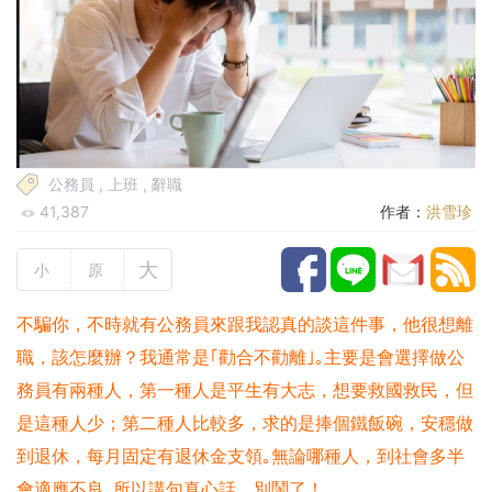
公務員
,
上班
,
辭職
41,387
作者：
洪雪珍
大
小
原
不騙你，不時就有公務員來跟我認真的談這件事，他很想離
職，該怎麼辦？我通常是｢勸合不勸離｣｡主要是會選擇做公
務員有兩種人，第一種人是平生有大志，想要救國救民，但
是這種人少；第二種人比較多，求的是捧個鐵飯碗，安穩做
到退休，每月固定有退休金支領｡無論哪種人，到社會多半
會適應不良｡所以講句真心話，別鬧了！