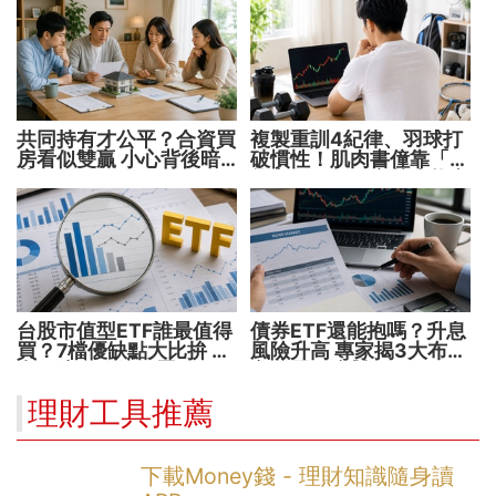
共同持有才公平？合資買
複製重訓4紀律、羽球打
房看似雙贏 小心背後暗
破慣性！肌肉書僮靠「動
藏代價！
能交易」穩健穿越牛熊市
台股市值型ETF誰最值得
債券ETF還能抱嗎？升息
買？7檔優缺點大比拚 找
風險升高 專家揭3大布局
出最適合你的配置
方向靈活應對
理財工具推薦
下載Money錢 - 理財知識隨身讀