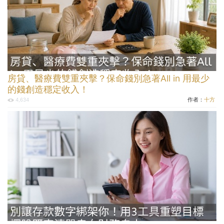
房貸、醫療費雙重夾擊？保命錢別急著All in 用最少
的錢創造穩定收入！
作者：
十方
4,634