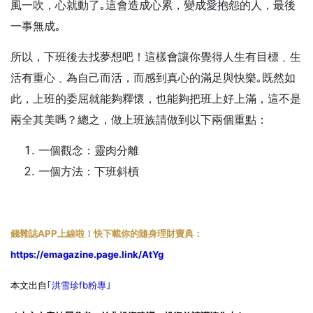
風一吹，心就動了｡這會造成心累，變成愛抱怨的人，最後
一事無成｡
所以，下班後去找夢想吧！這樣會讓你覺得人生有目標﹑生
活有重心﹑為自己而活，而感到真心的滿足與快樂｡既然如
此，上班的委屈就能夠釋懷，也能夠把班上好上滿，這不是
兩全其美嗎？
總之，做上班族請做到以下兩個重點：
一個觀念：靈肉分離
一個方法：下班斜槓
錢雜誌APP上線啦！快下載你的隨身理財寶典：
https://emagazine.page.link/AtYg
本文出自
｢
洪雪珍fb粉專
｣