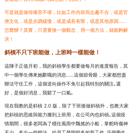
可是就是做得痛苦不堪，比如工作內容與志趣不合，或是官
僚文化，或是步調緩慢，或是成長有限，或是其他原因……
怎麼辦？其實，只需要換一個觀念﹑用一個方法，就能夠解
決！
斜槓不只下班能做，上班時一樣能做！
這陣子正值月初，我的斜槓學生都要做每月的進度報告，其
中一個學生傳來她辭職的消息……這個節骨眼，大家都想盡
辦法守住工作，這個逆向操作不免引起我特別的關注｡還
好，是個好消息，我鬆了一口氣｡
現在我教的是斜槓 2.0 版，除了下班後做斜槓外，也教大家
把斜槓的思維與能力搬到上班用，在公司內也斜槓｡這個疫
情期間，很多老闆為了穩住風雨中飄搖的小船，掌舵時傷神
不少，多出一些想法，給員工發明頗多的新工作｡這個學生