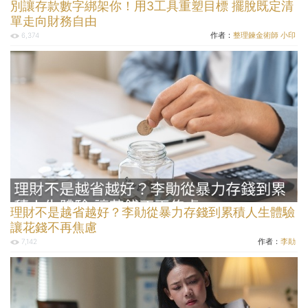
別讓存款數字綁架你！用3工具重塑目標 擺脫既定清
單走向財務自由
作者：
整理鍊金術師 小印
6,374
理財不是越省越好？李勛從暴力存錢到累積人生體驗
讓花錢不再焦慮
作者：
李勛
7,142