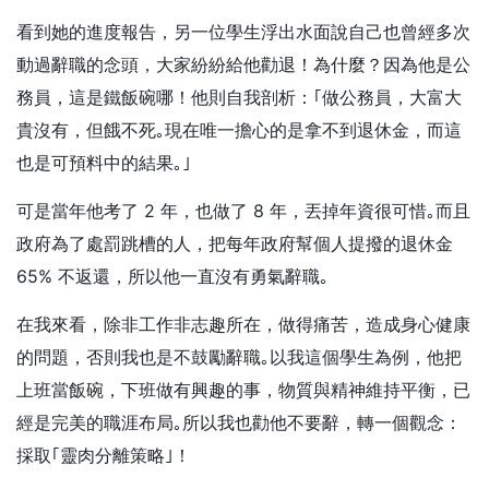
看到她的進度報告，另一位學生浮出水面說自己也曾經多次
動過辭職的念頭，大家紛紛給他勸退！為什麼？因為他是公
務員，這是鐵飯碗哪！他則自我剖析：
｢做公務員，大富大
貴沒有，但餓不死｡現在唯一擔心的是拿不到退休金，而這
也是可預料中的結果｡｣
可是當年他考了 2 年，也做了 8 年，丟掉年資很可惜｡而且
政府為了處罰跳槽的人，把每年政府幫個人提撥的退休金
65% 不返還，所以他一直沒有勇氣辭職｡
在我來看，除非工作非志趣所在，做得痛苦，造成身心健康
的問題，否則我也是不鼓勵辭職｡以我這個學生為例，他把
上班當飯碗，下班做有興趣的事，物質與精神維持平衡，已
經是完美的職涯布局｡所以我也勸他不要辭，轉一個觀念：
採取｢靈肉分離策略｣！