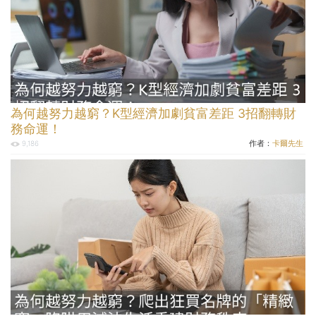
為何越努力越窮？K型經濟加劇貧富差距 3招翻轉財
務命運！
作者：
卡爾先生
9,186