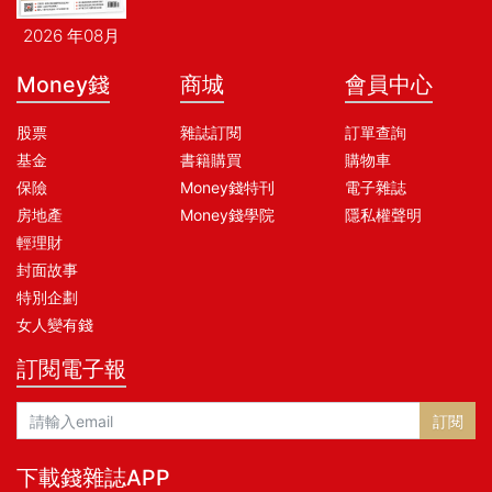
2026 年08月
Money錢
商城
會員中心
股票
雜誌訂閱
訂單查詢
基金
書籍購買
購物車
保險
Money錢特刊
電子雜誌
房地產
Money錢學院
隱私權聲明
輕理財
封面故事
特別企劃
女人變有錢
訂閱電子報
訂閱
下載錢雜誌APP