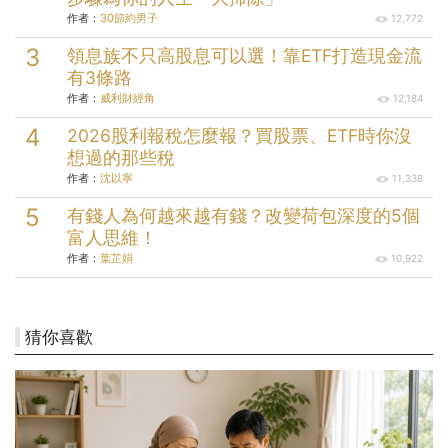
作者：
30節約男子
12,772
領息族不只高股息可以選！靠ETF打造現金流
有3條路
作者：
威利財經角
12,184
2026股利報稅怎麼報？買股票、ETF時你沒
想過的那些稅
作者：
沈以寧
11,338
有錢人為何越來越有錢？改變荷包深度的5個
富人思維！
作者：
葉芷娟
10,922
猜你喜歡