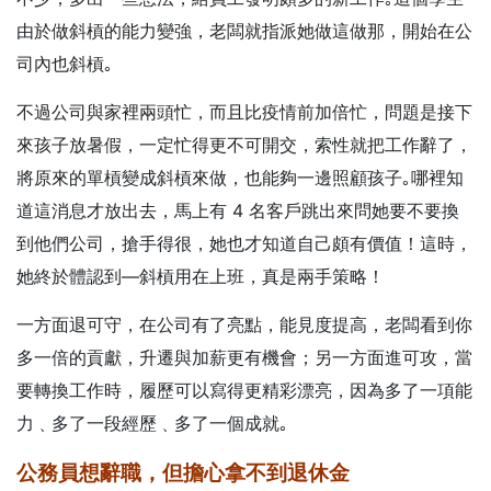
由於做斜槓的能力變強，老闆就指派她做這做那，開始在公
司內也斜槓｡
不過公司與家裡兩頭忙，而且比疫情前加倍忙，問題是接下
來孩子放暑假，一定忙得更不可開交，索性就把工作辭了，
將原來的單槓變成斜槓來做，也能夠一邊照顧孩子｡哪裡知
道這消息才放出去，馬上有 4 名客戶跳出來問她要不要換
到他們公司，搶手得很，她也才知道自己頗有價值！這時，
她終於體認到—
斜槓用在上班，真是兩手策略！
一方面退可守，在公司有了亮點，能見度提高，老闆看到你
多一倍的貢獻，升遷與加薪更有機會；另一方面進可攻，當
要轉換工作時，履歷可以寫得更精彩漂亮，因為多了一項能
力﹑多了一段經歷﹑多了一個成就｡
公務員想辭職，但擔心拿不到退休金