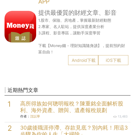
APP
提供最優質的財經文章、影音
1.股市、保險、房地產，掌握最新財經動態
2.專家、名人駐站，提供深度產業分析
3.課程、影音專區，讓動手深度學習
下載【Money錢 - 理財知識隨身讀】，提前預約財
富自由！
Android下載
iOS下載
近期熱門文章
高所得族如何聰明報稅？陳重銘全面解析股
利、海外資產、贈與、遺產報稅規劃
作者：
沈以寧
13,483
30歲後職涯停滯、存款見底？別內耗！用這3
步驟為你的人生「大掃除」