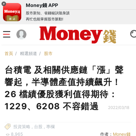
Money錢 APP
股市新知、省錢秘訣隨身讀
再忙也能掌握股市脈動!
首頁
精選頻道
股市
台積電 及相關供應鏈「漲」聲
響起，半導體產值持續飆升！
26 檔績優股獲利值得期待：
1229、6208 不容錯過
2022/03/18
投資策略
,
台股
,
專欄
8,965
作者：
Money錢