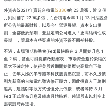
外資去(2021)年賣超台積電
(
2330
)約 23 萬張，近 3 個
月則回補了 22 萬多張，而台積電今年 1 月 13 日法說會
所公告的最新財報，以及今年營運展望、資本支出規
劃，全都優於預期，並且定調公司進入「更高結構性成
長期」，讓原本有些疑慮的外資不得不回補持股。
不過，市場預期聯準會(Fed)最快將在 3 月開始升息 1
至 2 碼，甚至可能提前啟動縮表，市場資金趨於緊縮的
重大不確定性，使得美股近期開始從歷史高檔向下修
正，去年大漲的半導體等科技股賣壓沉重，前不久股價
剛創新高的台積電也難逃修正壓力，因此投資人千萬別
追高，建議以零股方式慢慢分批低接，或者等待 3 月
Fed 正式宣布升息及縮表具體時程、確認股市以利空出
盡表態時再進場。