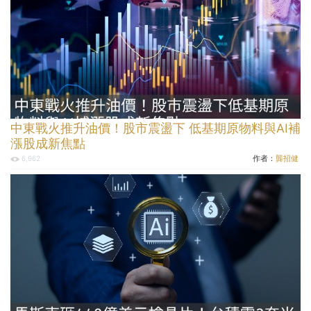
中東戰火推升油價！股市震盪下 低基期原物料與AI補
漲股成新焦點
作者：
龔招健
6,962