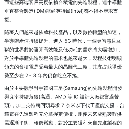
而這些高端客戶高度依賴台積電的先進製程，連半導體
垂直整合製造(IDM)龍頭英特爾(Intel)都不得不尋求支
援。
隨著人們越來越依賴科技產品，以及數位轉型的加速，
半導體產值持續提升。進入 5G 時代，一個更智慧且互
聯的世界對於運算高效能及低功耗的需求將大幅增加，
對於半導體先進製程的需求也越來越大，製程技術明顯
領先的台積電是受惠最大的晶圓代工廠，其寡占競爭優
勢至少在 2～3 年內仍會屹立不搖。
由於主要競爭對手韓國三星(Samsung)的先進製程開發
與良率持續落後(高通、AMD 等 IC 設計大廠都嘗過苦
頭)，加上英特爾回頭尋求 7 奈米以下代工產能支援，台
積電在先進製程充分掌握定價權，即便未來成熟製程供
需逐漸平衡、報價鬆動，對於主要獲利來自先進製程的