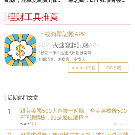
出翻倍強勢股
暗藏2大溢價陷阱
理財工具推薦
下載簡單記帳APP
2022火速竄起記帳APP
3秒記一筆！迅速找出財務漏洞
介面清爽、無廣告、不惱人
Android下載
iOS下載
近期熱門文章
跟著美國500大企業一起賺！台美英標普500
ETF總體檢，誰是最佳選擇？
作者：
張遠
12,016
AI需求爆發＋原物料成本上揚！被動元件漲聲