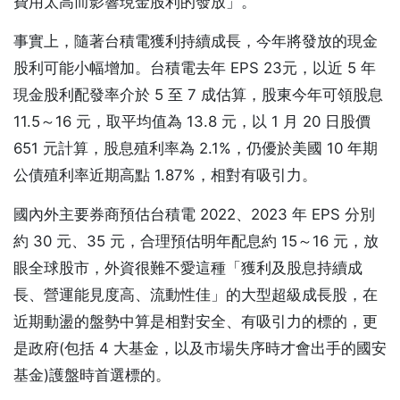
費用太高而影響現金股利的發放」。
事實上，隨著台積電獲利持續成長，今年將發放的現金
股利可能小幅增加。台積電去年 EPS 23元，以近 5 年
現金股利配發率介於 5 至 7 成估算，股東今年可領股息
11.5～16 元，取平均值為 13.8 元，以 1 月 20 日股價
651 元計算，股息殖利率為 2.1%，仍優於美國 10 年期
公債殖利率近期高點 1.87%，相對有吸引力。
國內外主要券商預估台積電 2022、2023 年 EPS 分別
約 30 元、35 元，合理預估明年配息約 15～16 元，放
眼全球股市，外資很難不愛這種「獲利及股息持續成
長、營運能見度高、流動性佳」的大型超級成長股，在
近期動盪的盤勢中算是相對安全、有吸引力的標的，更
是政府(包括 4 大基金，以及市場失序時才會出手的國安
基金)護盤時首選標的。