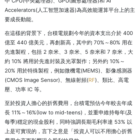
中 CPU(中央處理器)、GPU(圖形處理器)和 AI
Accelerators(人工智慧加速器)為高效能運算平台上的主
要成長動能。
在這樣的背景下，台積電規劃今年的資本支出介於 400
億至 440 億美元，再創新高，其中約 70%～80% 用在
先進製程，包括 2 奈米、3 奈米、5 奈米和 7 奈米，大
約 10% 將用於先進封裝及光罩製作；另外約 10%～
20% 用於特殊製程，例如微機電(MEMS)、影像感測器
(CMOS Image Sensor)、無線射頻(
RF
)、類比、高電
壓、功率 IC 等。
至於投資人擔心的折舊費用，台積電預估今年較去年成
長 11%～16%(low to mid-teens)，並重申維持每年(及
每季)穩定的現金股利，同時強調長期毛利率達 53% 以
上是可實現的，言下之意是「投資人可以不用擔心折舊