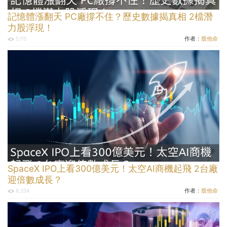
記憶體漲翻天 PC廠撐不住？歷史數據揭真相 2檔潛
力股浮現！
作者：
股他命
5,115
SpaceX IPO上看300億美元！太空AI商機起飛 2台廠
迎倍數成長？
作者：
股他命
8,334