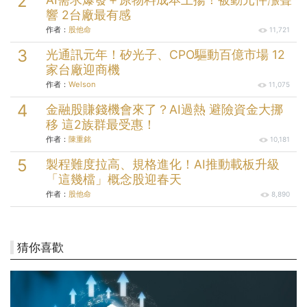
響 2台廠最有感
作者：
股他命
11,721
光通訊元年！矽光子、CPO驅動百億市場 12
家台廠迎商機
作者：
Welson
11,075
金融股賺錢機會來了？AI過熱 避險資金大挪
移 這2族群最受惠！
作者：
陳重銘
10,181
製程難度拉高、規格進化！AI推動載板升級
「這幾檔」概念股迎春天
作者：
股他命
8,890
猜你喜歡