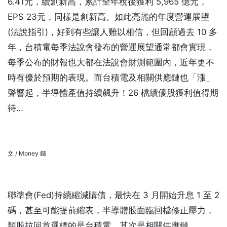
6.41元，續創新高，累計全年稅後獲利 5,965 億元，
EPS 23元，同樣是創新高。如此亮麗的年度營運展望
(法說指引)，好到有些讓人難以相信，但回顧過去 10 多
年，台積電每季法說會發布的營運展望通常都會實現，
每季公布的財報也大都在法說會財測範圍內，近年更不
時有優於預期的表現。而台積電及相關供應鏈也「漲」
聲響起，半導體產值持續飆升！26 檔績優股獲利值得期
待…
文 / Money 錢
聯準會(Fed)持續縮減購債，最快在 3 月開始升息 1 至 2
碼，甚至可能提前縮表，半導體股面臨回檔修正壓力，
類股拉回首選標的是台積電，其次是相關供應鏈。