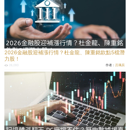
2026金融股迎補漲行情？杜金龍、陳重銘欽點5檔潛
力股！
作者：
呂珮辰
26,093