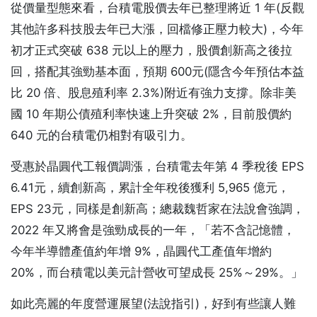
從價量型態來看，台積電股價去年已整理將近 1 年(反觀
其他許多科技股去年已大漲，回檔修正壓力較大)，今年
初才正式突破 638 元以上的壓力，股價創新高之後拉
回，搭配其強勁基本面，預期 600元(隱含今年預估本益
比 20 倍、股息殖利率 2.3%)附近有強力支撐。除非美
國 10 年期公債殖利率快速上升突破 2%，目前股價約
640 元的台積電仍相對有吸引力。
受惠於晶圓代工報價調漲，台積電去年第 4 季稅後 EPS
6.41元，續創新高，累計全年稅後獲利 5,965 億元，
EPS 23元，同樣是創新高；總裁魏哲家在法說會強調，
2022 年又將會是強勁成長的一年，「若不含記憶體，
今年半導體產值約年增 9%，晶圓代工產值年增約
20%，而台積電以美元計營收可望成長 25%～29%。」
如此亮麗的年度營運展望(法說指引)，好到有些讓人難