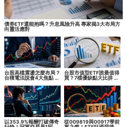
債券ETF還能抱嗎？升息風險升高 專家揭3大布局方
向靈活應對
台股高檔震盪怎麼布局？
台股市值型ETF誰最值得
台積電法說會4大焦點 AI
買？7檔優缺點大比拚 找
設備股、蘋概股受惠
出最適合你的配置
以353.9%報酬打破傳奇
從009819與00917學前
紀錄！冠軍交易員1招抓
車之鑑！ETF狂漲背後