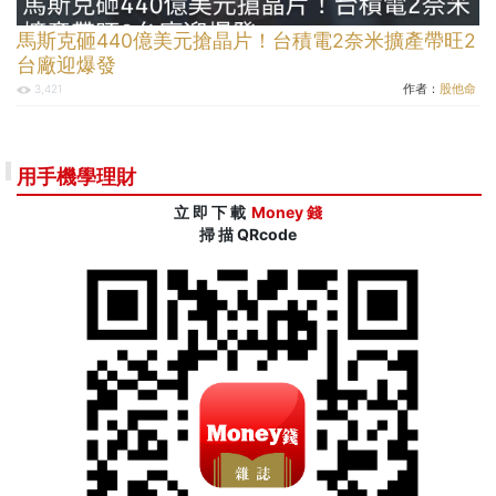
馬斯克砸440億美元搶晶片！台積電2奈米擴產帶旺2
台廠迎爆發
作者：
股他命
3,421
用手機學理財
立 即 下 載
Money 錢
掃 描 QRcode