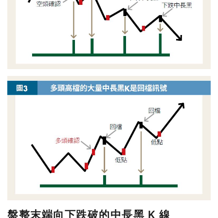
盤整末端向下跌破的中長黑 K 線