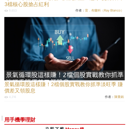
3檔核心股搶占紅利
作者：
雷．布蘭科（Ray Blanco）
9,653
景氣循環股這樣賺！2檔個股實戰教你抓準淡旺季 賺
價差又領股息
作者：
陳重銘
4,216
用手機學理財
立 即 下 載
Money 錢