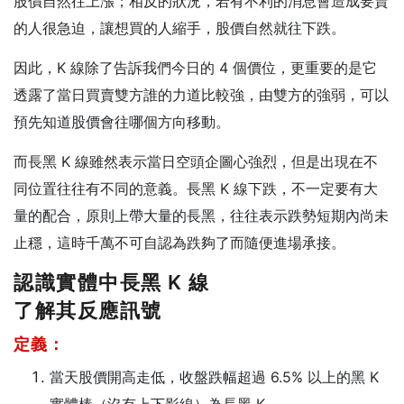
股價自然往上漲；相反的狀況，若有不利的消息會造成要賣
的人很急迫，讓想買的人縮手，股價自然就往下跌。
因此，K 線除了告訴我們今日的 4 個價位，更重要的是它
透露了當日買賣雙方誰的力道比較強，由雙方的強弱，可以
預先知道股價會往哪個方向移動。
而長黑 K 線雖然表示當日空頭企圖心強烈，但是出現在不
同位置往往有不同的意義。長黑 K 線下跌，不一定要有大
量的配合，原則上帶大量的長黑，往往表示跌勢短期內尚未
止穩，這時千萬不可自認為跌夠了而隨便進場承接。
認識實體中長黑 K 線
了解其反應訊號
定義：
當天股價開高走低，收盤跌幅超過 6.5% 以上的黑 K
實體棒（沒有上下影線）為長黑 K。