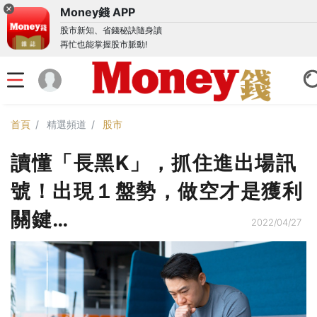
Money錢 APP
股市新知、省錢秘訣隨身讀
再忙也能掌握股市脈動!
首頁
精選頻道
股市
讀懂「長黑K」，抓住進出場訊
號！出現１盤勢，做空才是獲利
關鍵…
2022/04/27