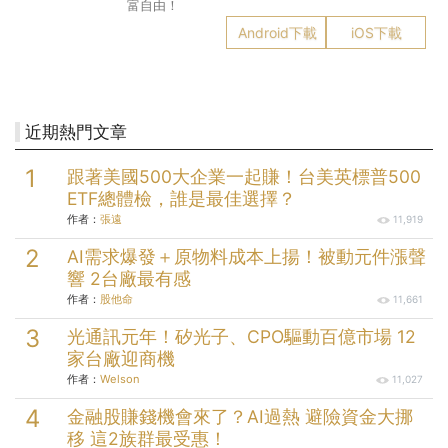
富自由！
Android下載
iOS下載
近期熱門文章
跟著美國500大企業一起賺！台美英標普500
ETF總體檢，誰是最佳選擇？
作者：
張遠
11,919
AI需求爆發＋原物料成本上揚！被動元件漲聲
響 2台廠最有感
作者：
股他命
11,661
光通訊元年！矽光子、CPO驅動百億市場 12
家台廠迎商機
作者：
Welson
11,027
金融股賺錢機會來了？AI過熱 避險資金大挪
移 這2族群最受惠！