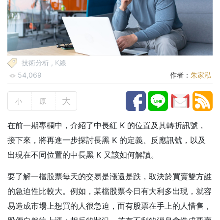
技術分析
,
K線
54,069
作者：
朱家泓
大
小
原
在前一期專欄中，介紹了中長紅 K 的位置及其轉折訊號，
接下來，將再進一步探討長黑 K 的定義、反應訊號，以及
出現在不同位置的中長黑 K 又該如何解讀。
要了解一檔股票每天的交易是漲還是跌，取決於買賣雙方誰
的急迫性比較大。例如，某檔股票今日有大利多出現，就容
易造成市場上想買的人很急迫，而有股票在手上的人惜售，