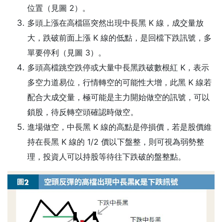
位置（見圖 2）。
多頭上漲在高檔區突然出現中長黑 K 線，成交量放
大，跌破前面上漲 K 線的低點，是回檔下跌訊號，多
單要停利（見圖 3）。
多頭高檔跳空跌停或大量中長黑跌破數根紅 K，表示
多空力道易位，行情轉空的可能性大增，此黑 K 線若
配合大成交量，極可能是主力開始做空的訊號，可以
鎖股，待反轉空頭確認時做空。
進場做空，中長黑 K 線的高點是停損價，若是股價維
持在長黑 K 線的 1/2 價以下盤整，則可視為弱勢整
理，投資人可以持股等待往下跌破的盤整點。