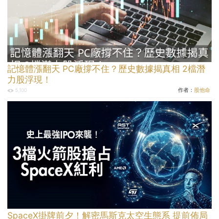
記憶體漲翻天 PC廠撐不住？歷史數據揭真相 2檔潛
力股浮現！
作者：
股他命
5,100
SpaceX掛牌前夕！解密馬斯克太空生態系 提前佈局