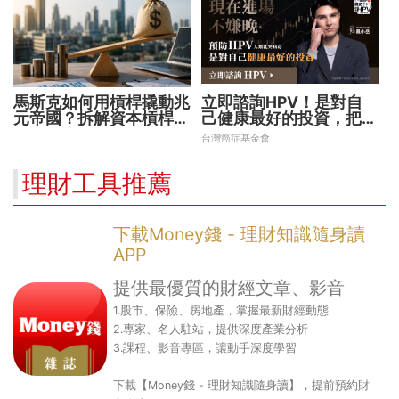
馬斯克如何用槓桿撬動兆
立即諮詢HPV！是對自
元帝國？拆解資本槓桿5
己健康最好的投資，把握
步驟 看懂財富放大術
現在不嫌晚！
台灣癌症基金會
理財工具推薦
下載Money錢 - 理財知識隨身讀
APP
提供最優質的財經文章、影音
1.股市、保險、房地產，掌握最新財經動態
2.專家、名人駐站，提供深度產業分析
3.課程、影音專區，讓動手深度學習
下載【Money錢 - 理財知識隨身讀】，提前預約財