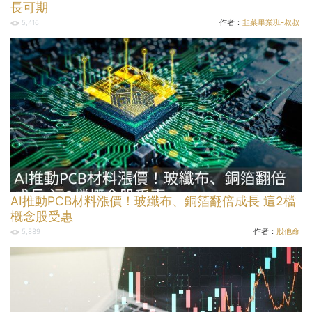
長可期
作者：
韭菜畢業班-叔叔
5,416
AI推動PCB材料漲價！玻纖布、銅箔翻倍成長 這2檔
概念股受惠
作者：
股他命
5,889