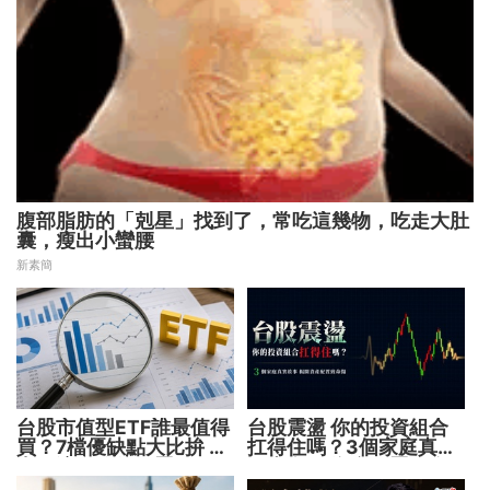
腹部脂肪的「剋星」找到了，常吃這幾物，吃走大肚
囊，瘦出小蠻腰
新素簡
台股市值型ETF誰最值得
台股震盪 你的投資組合
買？7檔優缺點大比拚 找
扛得住嗎？3個家庭真實
出最適合你的配置
故事 揭開資產配置致命
傷