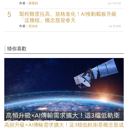
作者：
陳重銘
10,142
製程難度拉高、規格進化！AI推動載板升級
「這幾檔」概念股迎春天
作者：
股他命
8,848
猜你喜歡
高頻升級×AI傳輸需求擴大！這3檔低軌衛星概念股成