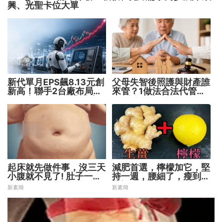
興、光聖卡位大單
新代單月EPS飆8.13元創
父母失智後照護與財產誰
新高！聯手2台廠布局機
來管？1做法合法代管財
器人大腦 搶攻數十兆商
務 避免家庭風暴！
機
起床就先做件事，沒三天
減肥首選，檸檬加它，堅
小腹就不見了! 肚子一天
持一週，腰細了，瘦到你
天變小！
懷疑人生
新素簡
新素簡