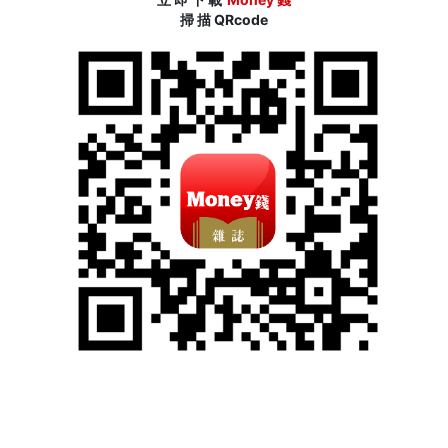
掃 描 QRcode