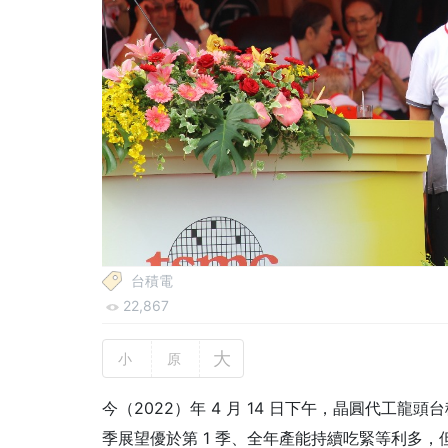
台積電
22,867
大
小
原
今（2022）年 4 月 14 日下午，晶圓代工龍頭
季展望優於第 1 季、全年產能持續吃緊等利多，