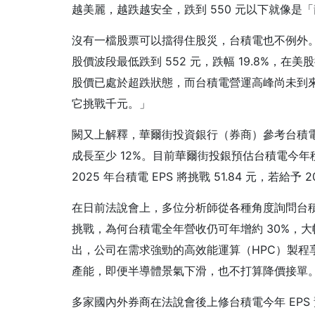
越美麗，越跌越安全，跌到 550 元以下就像是
沒有一檔股票可以擋得住股災，台積電也不例外。從今
股價波段最低跌到 552 元，跌幅 19.8%，在
股價已處於超跌狀態，而台積電營運高峰尚未到
它挑戰千元。」
闕又上解釋，華爾街投資銀行（券商）參考台積電
成長至少 12%。目前華爾街投銀預估台積電今年稅後 
2025 年台積電 EPS 將挑戰 51.84 元，若
在日前法說會上，多位分析師從各種角度詢問台
挑戰，為何台積電全年營收仍可年增約 30%，大
出，公司在需求強勁的高效能運算（HPC）製程
產能，即便半導體景氣下滑，也不打算降價接單
多家國內外券商在法說會後上修台積電今年 EPS 預