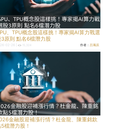
GPU、TPU概念股這樣挑！專家揭AI算力戰選
股3原則 點名6檔潛力股
26-02-26 |
作者：
呂珮辰
15,324
2026金融股迎補漲行情？杜金龍、陳重銘欽
點5檔潛力股！