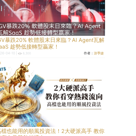
GV暴跌20% 軟體股末日來臨？AI Agent瓦解
SaaS 趁勢低接轉型贏家！
26-04-10 |
作者：
游季婕
6,300
高檔也能用的順風投資法！2大硬派高手 教你