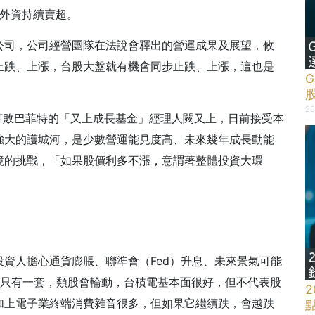
收，外資持續賣超。
公司，公司經營團隊在法說會釋出的營運成果及展望，攸
止跌、上漲，台股大盤就有機會同步止跌、上漲，這也是
20
酬打敗巴菲特的「又上成長基金」經理人闕又上，日前接受本
強大的護城河，是少數營運能見度高、未來幾年成長動能
境的挑戰，「如果股價利多不漲，意謂著整體投資大環
資人擔心通貨膨脹、聯準會（Fed）升息、未來景氣可能
金只有一套，類股會輪動，台積電基本面很好，但不代表股
加上電子業終端消費雜音很多，但如果它繼續跌，會越跌