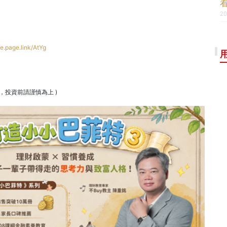
20
e.page.link/AtYg
議，投資前請謹慎為上 )