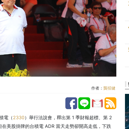
作者：
龔招健
台積電（
2330
）舉行法說會，釋出第 1 季財報超標、第 2
但在美股掛牌的台積電 ADR 當天走勢卻開高走低，下跌