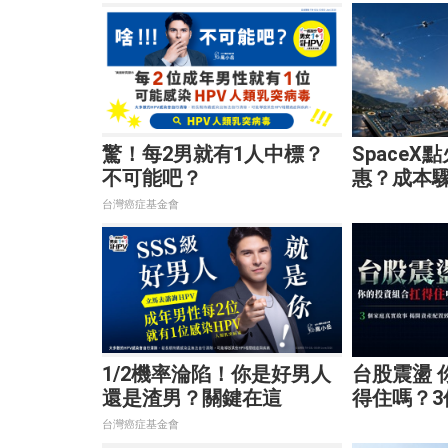
驚！每2男就有1人中標？
SpaceX
不可能吧？
惠？成本驟
通、穩懋
台灣癌症基金會
1/2機率淪陷！你是好男人
台股震盪 
還是渣男？關鍵在這
得住嗎？
揭開資產
台灣癌症基金會