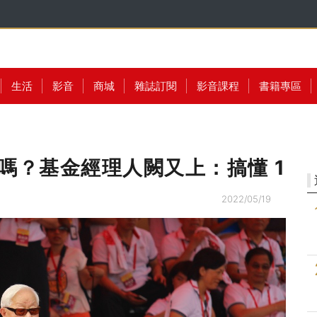
生活
影音
商城
雜誌訂閱
影音課程
書籍專區
買嗎？基金經理人闕又上：搞懂 1
2022/05/19