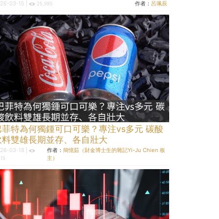
26-03-15 |
作者：
呂珮辰
25,985
巴菲特為何獨鍾可口可樂？專注vs多元 碳酸
飲料雙雄長期並存、各自壯大
26-03-18 |
作者：
簡憶茹（財金博士生的雜記Yi-Ju Chien 板
主）
415