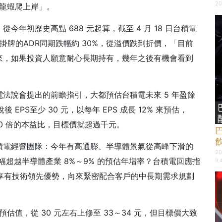
20
「龍蝦爬上岸」。
年初歷史高點 688 元起算，截至 4 月 18 日台積電
美股掛牌的ADR同期跌幅約 30%，從溢價跌到折價，「目前
來，如果投資人願意耐心長期持有，幾年之後有機會看到
法說會提出的前瞻指引，大都預估台積電未來 5 年盈餘
EPS至少 30 元，以每年 EPS 成長 12% 來預估，
給予 20 倍的本益比，目標價就超過千元。
積電經營團隊：今年有高通膨、半導體景氣從高峰下滑的
20
幅超越半導體產業 8%～9% 的預估年增率？台積電回應指
9,
享有技術領先優勢，向來緊密配合客戶的中長期需求規劃
。
估值，從 30 元左右上修至 33～34 元，但目標價大致