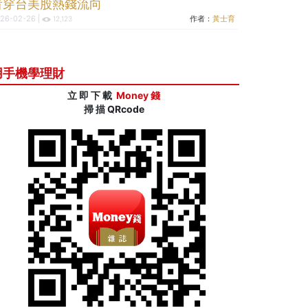
看穿台美股熱錢流向
26-02-26 |
作者：
黃士育
12,123
用手機學理財
立 即 下 載
Money 錢
掃 描 QRcode