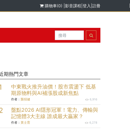
購物車(0)
|
影音課程
|
登入
|
註冊
近期熱門文章
中東戰火推升油價！股市震盪下 低基
期原物料與AI補漲股成新焦點
作者：
龔招健
6,916
盤點2026 AI隱形冠軍！電力、傳輸與
記憶體3大主線 誰成最大贏家？
作者：
黃士育
6,278