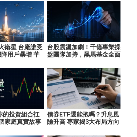
點火衛星 台廠誰受
台股震盪加劇！千億專業操
降用戶暴增 華
盤團隊加持，黑馬基金全面
享紅利！
突圍
你的投資組合扛
債券ETF還能抱嗎？升息風
3個家庭真實故事
險升高 專家揭3大布局方向
配置致命傷
靈活應對