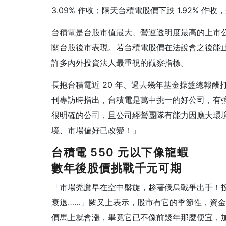
3.09% 作收；隔天台積電股價下跌 1.92% 作
台積電是台股市值最大、營運透明度最高的上市
關台股後市表現。若台積電股價在法說會之後能
許多內外投資法人最重視的觀察指標。
長抱台積電近 20 年、過去幾年基金操盤總報
刊專訪時指出，台積電是萬中挑一的好公司，有
很明確的公司，且公司經營團隊有能力因應大環
境、市場偏好已改變！」
台積電 550 元以下像龍蝦
數年後股價挑戰千元可期
「市場禿鷹早在空中盤旋，趁著俄烏戰爭出手！投
衰退……」闕又上表示，股市有它的季節性，資
價馬上就會漲，畢竟它已不像前幾年那麼便宜，