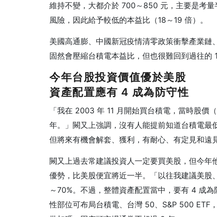
維持不變，大都介於 700～850 元，主要是考
風險，因此給予較低的本益比（18～19 倍）。
美國高通膨、中國新冠疫情清零政策衝擊產業鏈
固然會壓縮台積電本益比，但也很難回到過往的 
今年台股投資價值優於美股
資產配置應有 4 成為防守性
「我在 2003 年 11 月開始買台積電，當時股
年。」闕又上強調，沒有人能提前知道台積電最低
但將來有機會解套、獲利，有耐心、有定見和遠
闕又上過去常建議投資人一定要買美股，但今年
優勢，比美股便宜將近一半。「以往我建議美股、台
～70%。不過，整體資產配置當中，要有 4 成
性部位可布局台積電、台灣 50、S&P 500 ETF