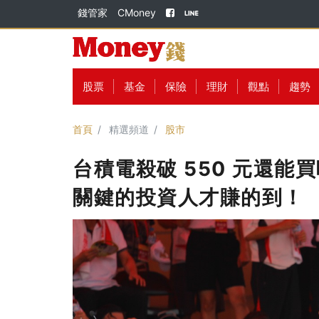
錢管家
CMoney
股票
基金
保險
理財
觀點
趨勢
首頁
精選頻道
股市
台積電殺破 550 元還能
關鍵的投資人才賺的到！