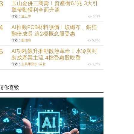
玉山金併三商壽！資產衝6.1兆 3大引
擎帶動獲利全面升溫
作者：
溫正中
6,129
AI推動PCB材料漲價！玻纖布、銅箔
翻倍成長 這2檔概念股受惠
作者：
股他命
5,966
AI功耗飆升推動散熱革命！水冷與封
裝成產業主流 4檔受惠股吃香
作者：
韭菜畢業班-叔叔
5,749
猜你喜歡