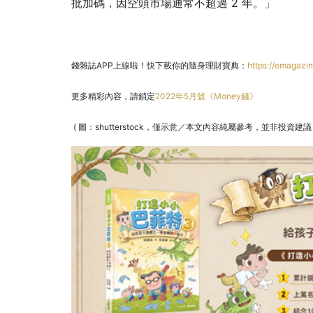
批加碼，因空頭市場通常不超過 2 年。」
錢雜誌APP上線啦！快下載你的隨身理財寶典：
https://emagazin
更多精彩內容，請鎖定
2022年5月號《Money錢》
( 圖：shutterstock，僅示意／本文內容純屬參考，並非投資建