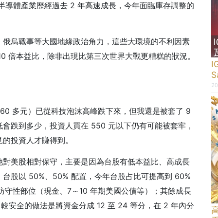
量半導體產業歷經過去 2 年高速成長，今年面臨庫存調整的
、俄烏戰事等大國地緣政治角力，這些大環境的不利因素
10 倍本益比，除非出現比第三次世界大戰更糟糕的狀況。
I
20
價（60 多元）已從科技泡沫高峰跌下來，但我還是被套了 9
會跌到多少，投資人買在 550 元以下仍有可能被套牢，
見的投資人才賺得到。
他對美股相對保守，主要是因為台股有低本益比、高成長
股以 50%、50% 配置，今年台股占比可提高到 60%
為防守性部位（現金、7～10 年期美國公債等）；其餘成長
，較安全的做法是將資金分成 12 至 24 等分，在 2 年內分