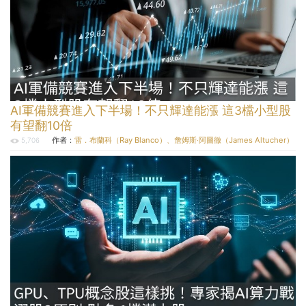
AI軍備競賽進入下半場！不只輝達能漲 這3檔小型股
有望翻10倍
作者：
雷．布蘭科（Ray Blanco）、詹姆斯‧阿圖徹（James Altucher）
5,706