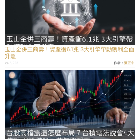
玉山金併三商壽！資產衝6.1兆 3大引擎帶動獲利全面
升溫
作者：
溫正中
6,223