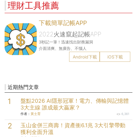
理財工具推薦
下載簡單記帳APP
2022火速竄起記帳APP
3秒記一筆！迅速找出財務漏洞
介面清爽、無廣告、不惱人
Android下載
iOS下載
近期熱門文章
盤點2026 AI隱形冠軍！電力、傳輸與記憶體
3大主線 誰成最大贏家？
作者：
黃士育
6,361
玉山金併三商壽！資產衝6.1兆 3大引擎帶動
獲利全面升溫