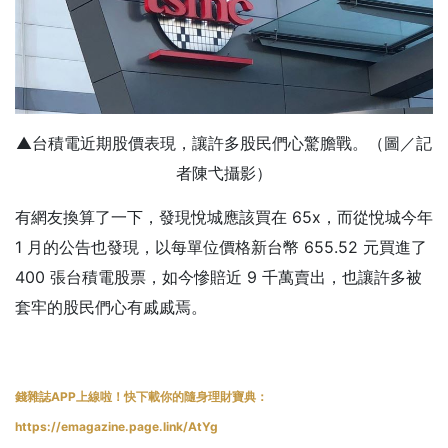
▲台積電近期股價表現，讓許多股民們心驚膽戰。（圖／記
者陳弋攝影）
有網友換算了一下，發現悅城應該買在 65x，而從悅城今年
1 月的公告也發現，以每單位價格新台幣 655.52 元買進了
400 張台積電股票，如今慘賠近 9 千萬賣出，也讓許多被
套牢的股民們心有戚戚焉。
錢雜誌APP上線啦！快下載你的隨身理財寶典：
https://emagazine.page.link/AtYg