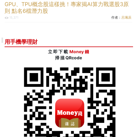
GPU、TPU概念股這樣挑！專家揭AI算力戰選股3原
則 點名6檔潛力股
作者：
呂珮辰
15,371
用手機學理財
立 即 下 載
Money 錢
掃 描 QRcode