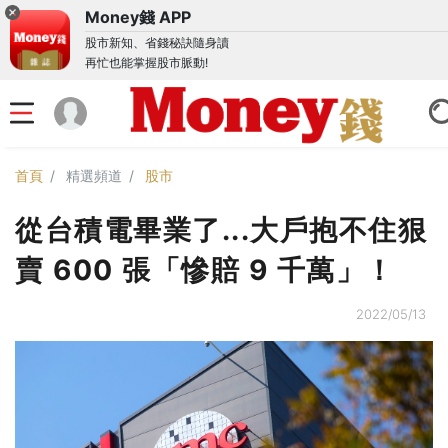
Money錢 APP
股市新知、省錢秘訣隨身讀
再忙也能掌握股市脈動!
首頁
精選頻道
股市
從台積電畢業了...大戶抱不住狠
賣 600 張「慘賠 9 千萬」！
2022/05/13