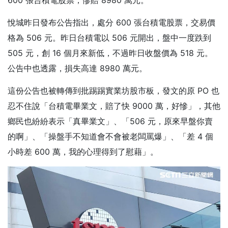
600 張台積電股票，慘賠 8980 萬元。
悅城昨日發布公告指出，處分 600 張台積電股票，交易價
格為 506 元。昨日台積電以 506 元開出，盤中一度跌到
505 元，創 16 個月來新低，不過昨日收盤價為 518 元。
公告中也透露，損失高達 8980 萬元。
這份公告也被轉傳到批踢踢實業坊股市板，發文的原 PO 也
忍不住說「台積電畢業文，賠了快 9000 萬，好慘」，其他
鄉民也紛紛表示「真畢業文」、「506 元，原來早盤你賣
的啊」、「操盤手不知道會不會被老闆罵爆」、「差 4 個
小時差 600 萬，我的心理得到了慰藉」。