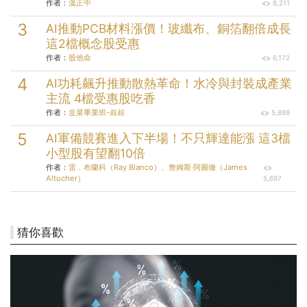
作者：
溫正中
6,211
AI推動PCB材料漲價！玻纖布、銅箔翻倍成長
這2檔概念股受惠
作者：
股他命
6,172
AI功耗飆升推動散熱革命！水冷與封裝成產業
主流 4檔受惠股吃香
作者：
韭菜畢業班-叔叔
5,898
AI軍備競賽進入下半場！不只輝達能漲 這3檔
小型股有望翻10倍
作者：
雷．布蘭科（Ray Blanco）、詹姆斯‧阿圖徹（James
Altucher）
5,697
猜你喜歡