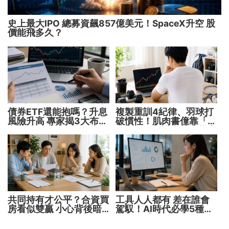
史上最大IPO 總募資飆857億美元！SpaceX升空 股
價能飛多久？
債券ETF還能抱嗎？升息
複製重訓4紀律、羽球打
風險升高 專家揭3大布局
破慣性！肌肉書僮靠「動
方向靈活應對
能交易」穩健穿越牛熊市
共同持有才公平？合資買
工具人人都有 差在誰會
房看似雙贏 小心背後暗
駕馭！AI時代必學5種能
藏代價！
力 把握未來1000天