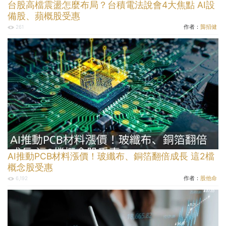
台股高檔震盪怎麼布局？台積電法說會4大焦點 AI設
備股、蘋概股受惠
作者：
龔招健
261
AI推動PCB材料漲價！玻纖布、銅箔翻倍成長 這2檔
概念股受惠
作者：
股他命
6,192