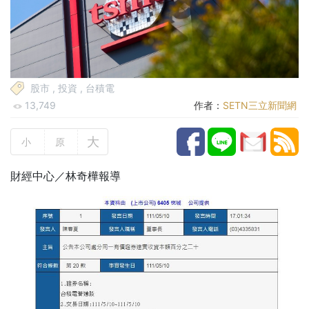
股市
,
投資
,
台積電
13,749
作者：
SETN三立新聞網
大
小
原
財經中心／林奇樺報導