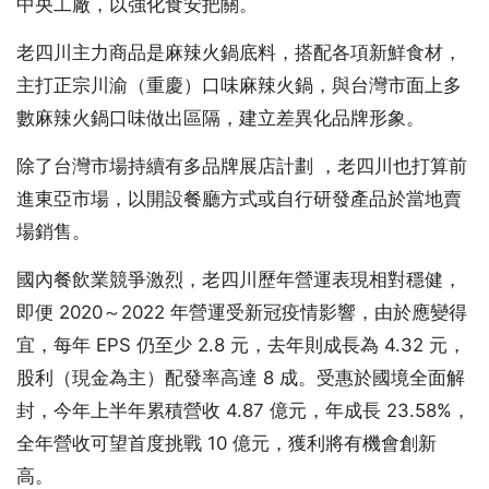
中央工廠，以強化食安把關。
老四川主力商品是麻辣火鍋底料，搭配各項新鮮食材，
主打正宗川渝（重慶）口味麻辣火鍋，與台灣市面上多
數麻辣火鍋口味做出區隔，建立差異化品牌形象。
除了台灣市場持續有多品牌展店計劃 ，老四川也打算前
進東亞市場，以開設餐廳方式或自行研發產品於當地賣
場銷售。
國內餐飲業競爭激烈，老四川歷年營運表現相對穩健，
即便 2020～2022 年營運受新冠疫情影響，由於應變得
宜，每年 EPS 仍至少 2.8 元，去年則成長為 4.32 元，
股利（現金為主）配發率高達 8 成。受惠於國境全面解
封，今年上半年累積營收 4.87 億元，年成長 23.58%，
全年營收可望首度挑戰 10 億元，獲利將有機會創新
高。