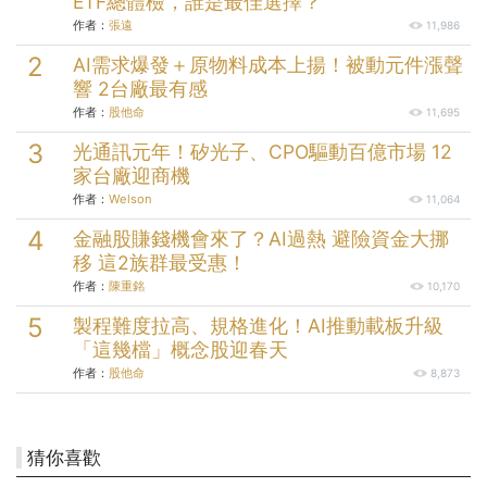
ETF總體檢，誰是最佳選擇？
作者：
張遠
11,986
AI需求爆發＋原物料成本上揚！被動元件漲聲
響 2台廠最有感
作者：
股他命
11,695
光通訊元年！矽光子、CPO驅動百億市場 12
家台廠迎商機
作者：
Welson
11,064
金融股賺錢機會來了？AI過熱 避險資金大挪
移 這2族群最受惠！
作者：
陳重銘
10,170
製程難度拉高、規格進化！AI推動載板升級
「這幾檔」概念股迎春天
作者：
股他命
8,873
猜你喜歡