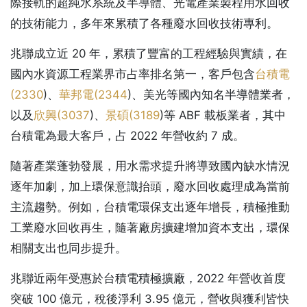
際接軌的超純水系統及半導體、光電產業製程用水回收
的技術能力，多年來累積了各種廢水回收技術專利。
兆聯成立近 20 年，累積了豐富的工程經驗與實績，在
國內水資源工程業界市占率排名第一，客戶包含
台積電
(
2330
)、
華邦電(
2344
)、美光等國內知名半導體業者，
以及
欣興(
3037
)、
景碩(
3189
)等 ABF 載板業者，其中
台積電為最大客戶，占 2022 年營收約 7 成。
隨著產業蓬勃發展，用水需求提升將導致國內缺水情況
逐年加劇，加上環保意識抬頭，廢水回收處理成為當前
主流趨勢。例如，台積電環保支出逐年增長，積極推動
工業廢水回收再生，隨著廠房擴建增加資本支出，環保
相關支出也同步提升。
兆聯近兩年受惠於台積電積極擴廠，2022 年營收首度
突破 100 億元，稅後淨利 3.95 億元，營收與獲利皆快