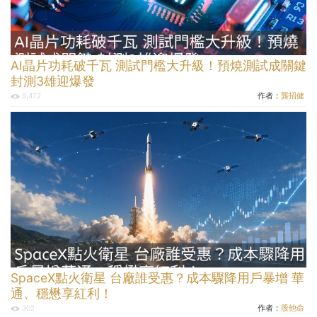
AI晶片功耗破千瓦 測試門檻大升級！預燒測試成關鍵
封測3雄迎爆發
作者：
龔招健
9,472
SpaceX點火衛星 台廠誰受惠？成本驟降用戶暴增 華
通、穩懋享紅利！
作者：
股他命
302