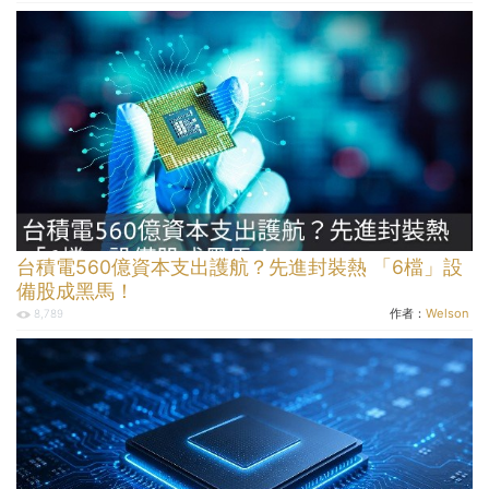
台積電560億資本支出護航？先進封裝熱 「6檔」設
備股成黑馬！
作者：
Welson
8,789