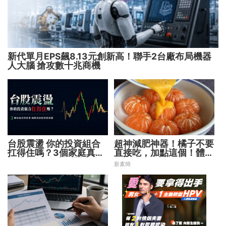
新代單月EPS飆8.13元創新高！聯手2台廠布局機器
人大腦 搶攻數十兆商機
台股震盪 你的投資組合
超神減肥神器！橘子不要
扛得住嗎？3個家庭真實
直接吃，加點這個！體重
故事 揭開資產配置致命
天天下降
新素簡
傷