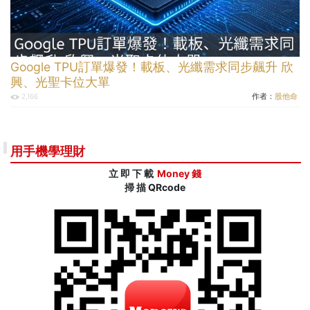
Google TPU訂單爆發！載板、光纖需求同步飆升 欣
興、光聖卡位大單
作者：
股他命
2,166
用手機學理財
立 即 下 載
Money 錢
掃 描 QRcode