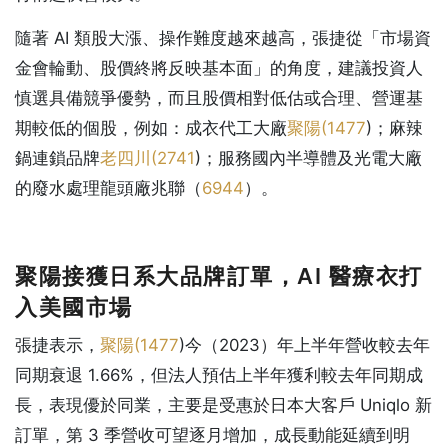
隨著 AI 類股大漲、操作難度越來越高，張捷從「市場資
金會輪動、股價終將反映基本面」的角度，建議投資人
慎選具備競爭優勢，而且股價相對低估或合理、營運基
期較低的個股，例如：成衣代工大廠
聚陽(
1477
)；麻辣
鍋連鎖品牌
老四川(
2741
)；服務國內半導體及光電大廠
的廢水處理龍頭廠兆聯（
6944
）。
聚陽接獲日系大品牌訂單，AI 醫療衣打
入美國市場
張捷表示，
聚陽(
1477
)今（2023）年上半年營收較去年
同期衰退 1.66%，但法人預估上半年獲利較去年同期成
長，表現優於同業，主要是受惠於日本大客戶 Uniqlo 新
訂單，第 3 季營收可望逐月增加，成長動能延續到明