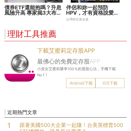
債券ETF還能抱嗎？升息
伴侶和妳一起預防
風險升高 專家揭3大布局
HPV，才有資格說愛
方向靈活應對
妳！
台灣癌症基金會
理財工具推薦
下載艾蜜莉定存股APP
最佛心的免費定存股APP
小資女艾蜜莉勝率100％的選股心法，手機下載
No.1！
Android下載
iOS下載
近期熱門文章
跟著美國500大企業一起賺！台美英標普500