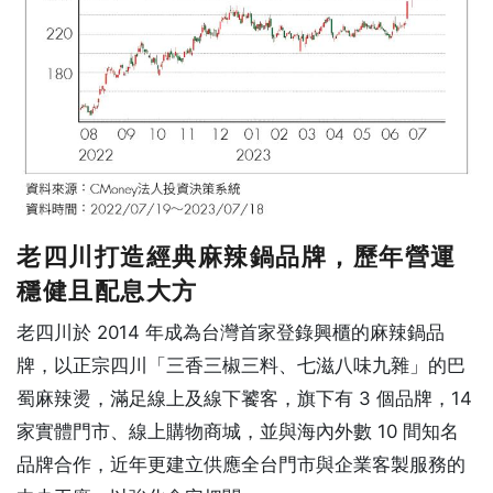
老四川打造經典麻辣鍋品牌，歷年營運
穩健且配息大方
老四川於 2014 年成為台灣首家登錄興櫃的麻辣鍋品
牌，以正宗四川「三香三椒三料、七滋八味九雜」的巴
蜀麻辣燙，滿足線上及線下饕客，旗下有 3 個品牌，14
家實體門市、線上購物商城，並與海內外數 10 間知名
品牌合作，近年更建立供應全台門市與企業客製服務的