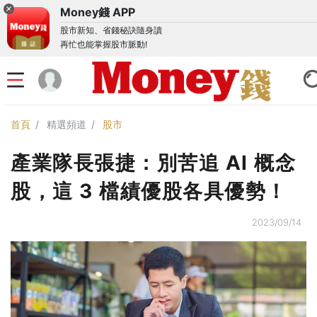
Money錢 APP
股市新知、省錢秘訣隨身讀
再忙也能掌握股市脈動!
首頁
精選頻道
股市
產業隊長張捷：別苦追 AI 概念
股，這 3 檔績優股各具優勢！
2023/09/14