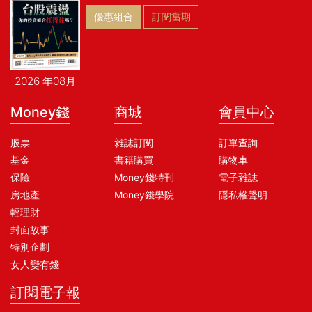
優惠組合
訂閱當期
2026 年08月
Money錢
商城
會員中心
股票
雜誌訂閱
訂單查詢
基金
書籍購買
購物車
保險
Money錢特刊
電子雜誌
房地產
Money錢學院
隱私權聲明
輕理財
封面故事
特別企劃
女人變有錢
訂閱電子報