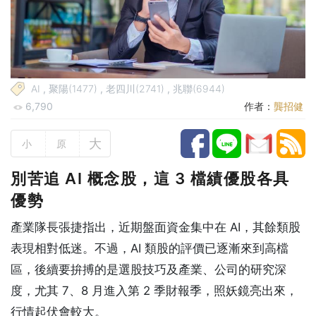
AI
,
聚陽(1477)
,
老四川(2741)
,
兆聯(6944)
6,790
作者：
龔招健
大
小
原
別苦追 AI 概念股，這 3 檔績優股各具
優勢
產業隊長張捷指出，近期盤面資金集中在 AI，其餘類股
表現相對低迷。不過，AI 類股的評價已逐漸來到高檔
區，後續要拚搏的是選股技巧及產業、公司的研究深
度，尤其 7、8 月進入第 2 季財報季，照妖鏡亮出來，
行情起伏會較大。