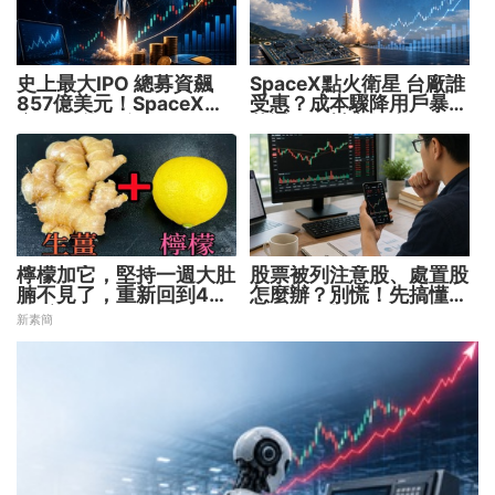
史上最大IPO 總募資飆
SpaceX點火衛星 台廠誰
857億美元！SpaceX升
受惠？成本驟降用戶暴增
空 股價能飛多久？
華通、穩懋享紅利！
檸檬加它，堅持一週大肚
股票被列注意股、處置股
腩不見了，重新回到45
怎麼辦？別慌！先搞懂背
公斤
後原因再操作
新素簡