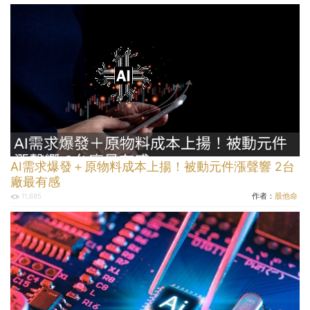
AI需求爆發＋原物料成本上揚！被動元件漲聲響 2台
廠最有感
作者：
股他命
11,695