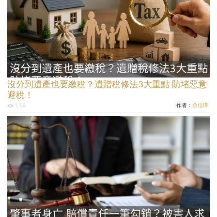
沒分到遺產也要繳稅？遺贈稅修法3大重點 防堵惡意
避稅！
作者：
余佳璋
1,123