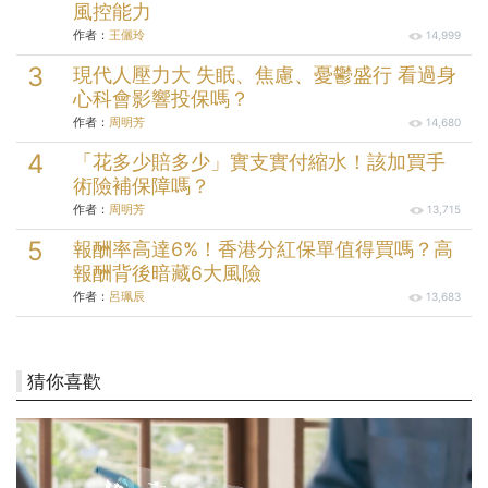
風控能力
作者：
王儷玲
14,999
現代人壓力大 失眠、焦慮、憂鬱盛行 看過身
心科會影響投保嗎？
作者：
周明芳
14,680
「花多少賠多少」實支實付縮水！該加買手
術險補保障嗎？
作者：
周明芳
13,715
報酬率高達6%！香港分紅保單值得買嗎？高
報酬背後暗藏6大風險
作者：
呂珮辰
13,683
猜你喜歡