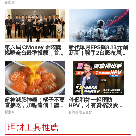
新素簡
第六屆 CMoney 金曜獎
新代單月EPS飆8.13元創
揭曉全台最準投顧 首度
新高！聯手2台廠布局機
公開「零售投資數據」應
器人大腦 搶攻數十兆商
用 助攻投顧、投信打造
機
下一代
超神減肥神器！橘子不要
伴侶和妳一起預防
直接吃，加點這個！體重
HPV，才有資格說愛
天天下降
妳！
新素簡
台灣癌症基金會
理財工具推薦