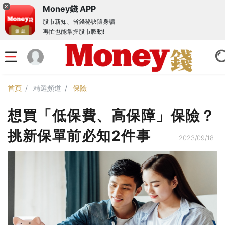
Money錢 APP
股市新知、省錢秘訣隨身讀
再忙也能掌握股市脈動!
首頁
精選頻道
保險
想買「低保費、高保障」保險？
挑新保單前必知2件事
2023/09/18