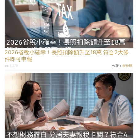
2026省稅小確幸！長照扣除額升至18萬 符合2大條
件即可申報
作者：
余佳璋
5,270