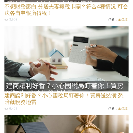
不想財務露白 分居夫妻報稅卡關？符合4種情況 可合
法各自申報所得稅！
作者：
余佳璋
3,908
建商讓利好香？小心國稅局盯著你！買房送裝潢 恐
暗藏稅務地雷
作者：
余佳璋
6,452