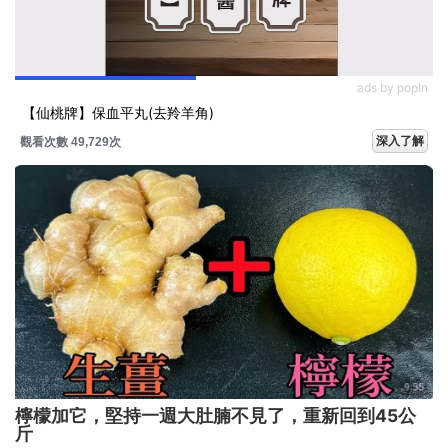
ads by popIn
【仙桃牌】保血平丸(去羚羊角)
深入了解
觀看次數 49,729次
檸檬加它，堅持一週大肚腩不見了，重新回到45公
斤