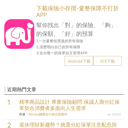
下載保險小存摺-彚整保障不打折
APP
幫你找出「對」的保險、「夠」
的保額、「好」的預算
1.一次彚整你買過的所有保險
2.清楚明白自己的所有保障
3.全台唯一的保單自主管理APP
Android下載
iOS下載
近期熱門文章
精準商品設計 專業保險顧問 保誠人壽分紅保
單契合消費者多面向人生需求
作者：
Money錢整合行銷企劃製作
19,920
退休理財新趨勢？挑選分紅保單注意配息與