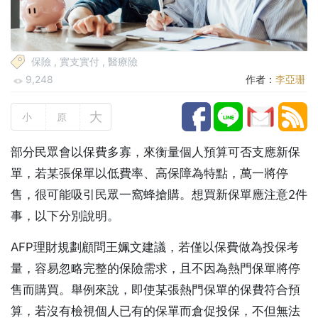
保險
,
實支實付
,
醫療險
9,248
作者：
李亞珊
大
小
原
部分民眾會以保費多寡，來衡量個人預算可否支應新保
單，若某張保單以低費率、高保障為特點，萬一將停
售，很可能吸引民眾一窩蜂搶購。想買新保單應注意2件
事，以下分別說明。
AFP理財規劃顧問王姵文建議，若僅以保費做為投保考
量，容易忽略完整的保險需求，且不因為熱門保單將停
售而購買。舉例來說，即使某張熱門保單的保費符合預
算，若沒有檢視個人已有的保單而倉促投保，不但無法