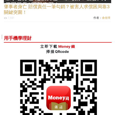
肇事者身亡 賠償責任一筆勾銷？被害人求償困局靠3
關鍵突圍！
作者：
余佳璋
7,561
用手機學理財
立 即 下 載
Money 錢
掃 描 QRcode