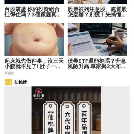
台股震盪 你的投資組合
股票被列注意股、處置股
扛得住嗎？3個家庭真實
怎麼辦？別慌！先搞懂背
故事 揭開資產配置致命
後原因再操作
傷
起床就先做件事，沒三天
債券ETF還能抱嗎？升息
小腹就不見了! 肚子一天
風險升高 專家揭3大布局
天變小！
方向靈活應對
新素簡
仙桃牌
PR