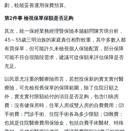
劃，較能妥善運用保費預算。
第2件事 檢視保單保額是否足夠
其次，統一保經業務經理暨保險本舖顧問陳芳琪分析，
45～55歲三明治族的家庭責任相對較重，其中多數人都
有買保單，但可能許久未檢視個人保險配置，部分保障
可能不符合現階段需求，建議可從保額來評估保障是否
充足。
以民眾尤注重的醫療險而言，若想投保新的實支實付醫
療險，可先檢視舊保單的保障範圍，除了住院日額之
外，實支實付限額給付的項目是否足夠，包含⑴病房
費：沒有健保房時，住單人房或雙人房的自費費用；⑵
手術費：門診手術、住院手術各為多少限額；⑶雜費：
也就是住院醫療費用保險金，包括自費手術醫材、特殊