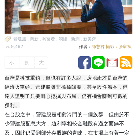
營建股
,
簡新
,
興富發
,
潤隆
,
新潤
,
新美齊
9,492
作者：
師慧君 攝影：張家禎
大
小
原
台灣是科技重鎮，但也有許多人說，房地產才是台灣的
經濟火車頭。營建股雖非檔檔飆股，甚至股性溫吞，但
達人證明了只要耐心挖掘與布局，仍有機會賺到可觀的
獲利。
在台股之中，營建股是相對冷門的一個族群，但由於不
少營建股配息大方，殖利率相較金融股有過之而無不
及，因此仍受到部分存股族的青睞，在市場上有著一定