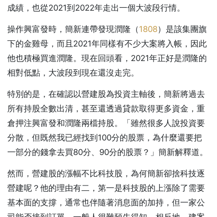
成績，也從2021到2022年走出一個大波段行情。
操作興富發時，簡新連帶發現潤隆（
1808
）是該集團旗
下的金雞母，而且2021年同樣有不少大案將入帳，因此
他也積極買進潤隆。現在回頭看，2021年正好是潤隆的
相對低點，大波段到現在還沒走完。
特別的是，在確認以營建股為投資主軸後，簡新將過去
所有持股全數出清，甚至還透過貸款取得更多資金，重
倉押注興富發和潤隆兩檔持股。「雖然很多人說投資要
分散，但既然我已經找到100分的股票，為什麼還要把
一部分的錢拿去買80分、90分的股票？」簡新解釋道。
然而，營建股的漲幅不比科技股，為何簡新卻捨科技逐
營建呢？他的理由有二，第一是科技股的上漲除了需要
基本面的支撐，通常也伴隨著消息面的加持，但一家公
司能否接到訂單，一般人很難預先得知，相反地，建案