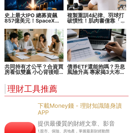
史上最大IPO 總募資飆
複製重訓4紀律、羽球打
857億美元！SpaceX升
破慣性！肌肉書僮靠「動
空 股價能飛多久？
能交易」穩健穿越牛熊市
共同持有才公平？合資買
債券ETF還能抱嗎？升息
房看似雙贏 小心背後暗
風險升高 專家揭3大布局
藏代價！
方向靈活應對
理財工具推薦
下載Money錢 - 理財知識隨身讀
APP
提供最優質的財經文章、影音
1.股市、保險、房地產，掌握最新財經動態