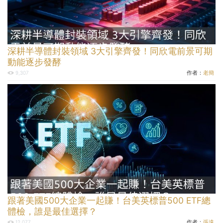
深耕半導體封裝領域 3大引擎齊發！同欣電前景可期
動能逐步發酵
作者：
老簡
9,307
跟著美國500大企業一起賺！台美英標普500 ETF總
體檢，誰是最佳選擇？
作者：
張遠
12,077