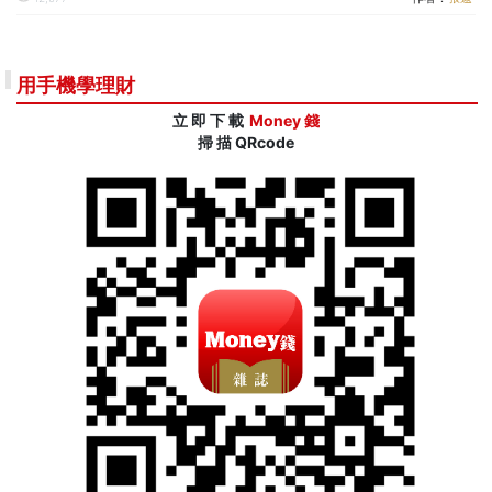
用手機學理財
立 即 下 載
Money 錢
掃 描 QRcode