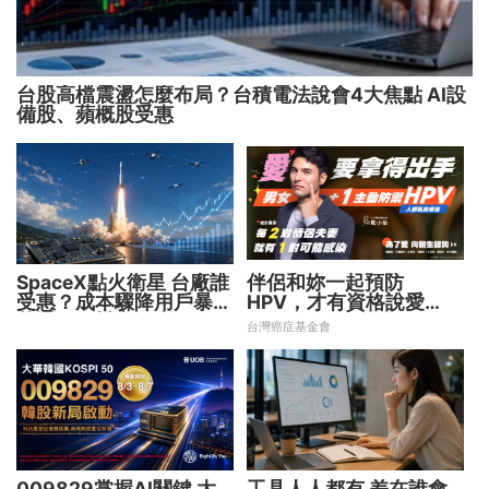
台股高檔震盪怎麼布局？台積電法說會4大焦點 AI設
備股、蘋概股受惠
SpaceX點火衛星 台廠誰
伴侶和妳一起預防
受惠？成本驟降用戶暴增
HPV，才有資格說愛
華通、穩懋享紅利！
妳！
台灣癌症基金會
009829掌握AI關鍵 大
工具人人都有 差在誰會