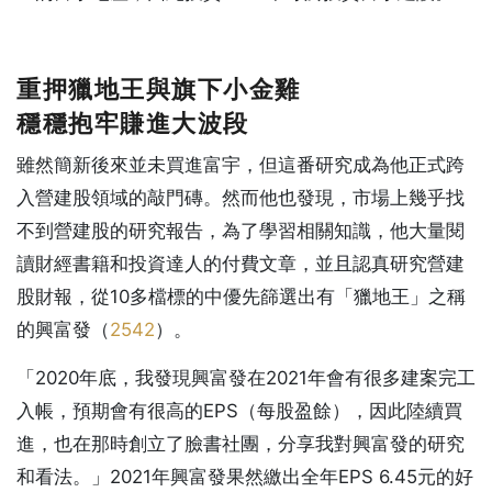
重押獵地王與旗下小金雞
穩穩抱牢賺進大波段
雖然簡新後來並未買進富宇，但這番研究成為他正式跨
入營建股領域的敲門磚。然而他也發現，市場上幾乎找
不到營建股的研究報告，為了學習相關知識，他大量閱
讀財經書籍和投資達人的付費文章，並且認真研究營建
股財報，從10多檔標的中優先篩選出有「獵地王」之稱
的興富發（
2542
）。
「2020年底，我發現興富發在2021年會有很多建案完工
入帳，預期會有很高的EPS（每股盈餘），因此陸續買
進，也在那時創立了臉書社團，分享我對興富發的研究
和看法。」2021年興富發果然繳出全年EPS 6.45元的好