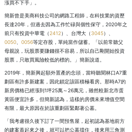
漲買不下手」。
簡新曾是美商科技公司的網路工程師，在科技業的資歷
長達20年，但過去因為工作忙碌與個性保守，2020年之
前只有投資中華電（
2412
）、台灣大（
3045
）、
0050
、
0056
等定存股，單純當作儲蓄。「以前常聽父
母親說，玩股票要賺錢很不容易，所以自己剛開始投資
股票，只敢買風險較低的標的。」簡新說道。
2019年，簡新興起額外置產的念頭，當時聽聞林口A7重
劃區有許多新建案，因此鎖定該區積極看房。那時A7的
新房價格已經漲到1坪25萬～26萬元，雖然較新北市蛋
黃區便宜許多，但簡新認為，這樣的房價未來增值空間
有限，最大原因在於該重劃區緊鄰著公墓。
「我考慮很久後下訂了一間預售屋，起初認為基地前方
的建案蓋起來之後，就可以把公墓擋住，後來用三角測