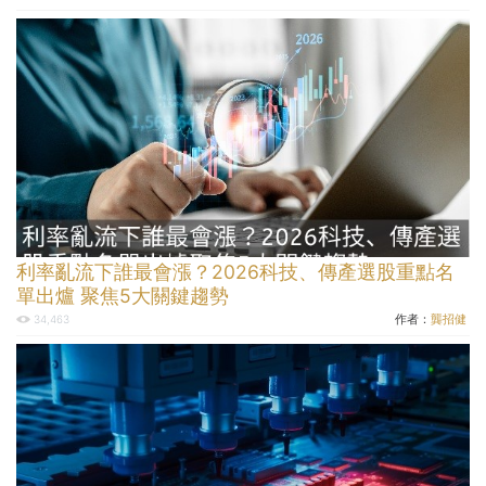
利率亂流下誰最會漲？2026科技、傳產選股重點名
單出爐 聚焦5大關鍵趨勢
作者：
龔招健
34,463