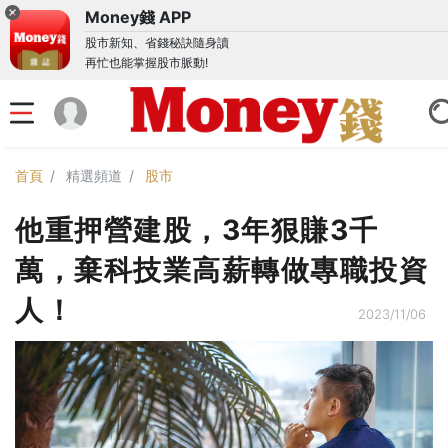
Money錢 APP
股市新知、省錢秘訣隨身讀
再忙也能掌握股市脈動!
首頁
精選頻道
股市
他重押營建股，3年狠賺3千
萬，棄科技業高薪轉做專職投資
人！
2023/11/06