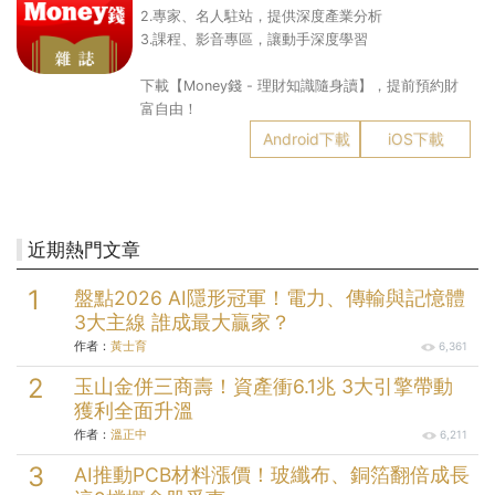
2.專家、名人駐站，提供深度產業分析
3.課程、影音專區，讓動手深度學習
下載【Money錢 - 理財知識隨身讀】，提前預約財
富自由！
Android下載
iOS下載
近期熱門文章
盤點2026 AI隱形冠軍！電力、傳輸與記憶體
3大主線 誰成最大贏家？
作者：
黃士育
6,361
玉山金併三商壽！資產衝6.1兆 3大引擎帶動
獲利全面升溫
作者：
溫正中
6,211
AI推動PCB材料漲價！玻纖布、銅箔翻倍成長