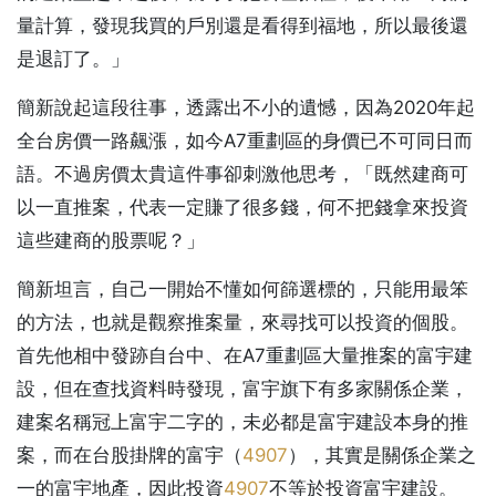
量計算，發現我買的戶別還是看得到福地，所以最後還
是退訂了。」
簡新說起這段往事，透露出不小的遺憾，因為2020年起
全台房價一路飆漲，如今A7重劃區的身價已不可同日而
語。不過房價太貴這件事卻刺激他思考，「既然建商可
以一直推案，代表一定賺了很多錢，何不把錢拿來投資
這些建商的股票呢？」
簡新坦言，自己一開始不懂如何篩選標的，只能用最笨
的方法，也就是觀察推案量，來尋找可以投資的個股。
首先他相中發跡自台中、在A7重劃區大量推案的富宇建
設，但在查找資料時發現，富宇旗下有多家關係企業，
建案名稱冠上富宇二字的，未必都是富宇建設本身的推
案，而在台股掛牌的富宇（
4907
），其實是關係企業之
一的富宇地產，因此投資
4907
不等於投資富宇建設。