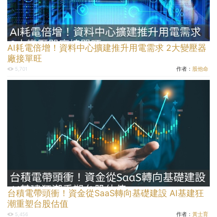
AI耗電倍增！資料中心擴建推升用電需求 2大變壓器
廠接單旺
作者：
股他命
5,701
台積電帶頭衝！資金從SaaS轉向基礎建設 AI基建狂
潮重塑台股估值
作者：
黃士育
5,456