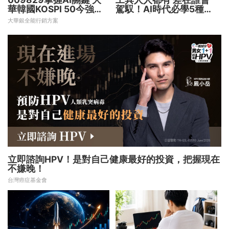
華韓國KOSPI 50今強勢
駕馭！AI時代必學5種能
開募
力 把握未來1000天
大華銀全能行銷方案
立即諮詢HPV！是對自己健康最好的投資，把握現在
不嫌晚！
台灣癌症基金會