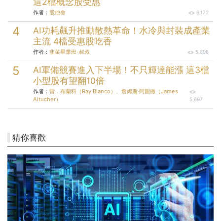
這2檔概念股受惠
作者：
股他命
6,172
AI功耗飆升推動散熱革命！水冷與封裝成產業
主流 4檔受惠股吃香
作者：
韭菜畢業班-叔叔
5,898
AI軍備競賽進入下半場！不只輝達能漲 這3檔
小型股有望翻10倍
作者：
雷．布蘭科（Ray Blanco）、詹姆斯‧阿圖徹（James
Altucher）
5,697
猜你喜歡