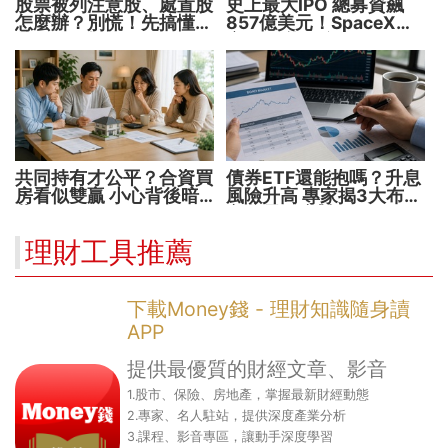
股票被列注意股、處置股
史上最大IPO 總募資飆
怎麼辦？別慌！先搞懂背
857億美元！SpaceX升
後原因再操作
空 股價能飛多久？
共同持有才公平？合資買
債券ETF還能抱嗎？升息
房看似雙贏 小心背後暗
風險升高 專家揭3大布局
藏代價！
方向靈活應對
理財工具推薦
下載Money錢 - 理財知識隨身讀
APP
提供最優質的財經文章、影音
1.股市、保險、房地產，掌握最新財經動態
2.專家、名人駐站，提供深度產業分析
3.課程、影音專區，讓動手深度學習