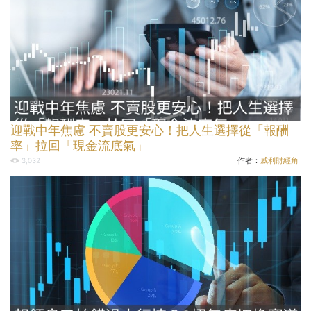
迎戰中年焦慮 不賣股更安心！把人生選擇從「報酬
率」拉回「現金流底氣」
作者：
威利財經角
3,032