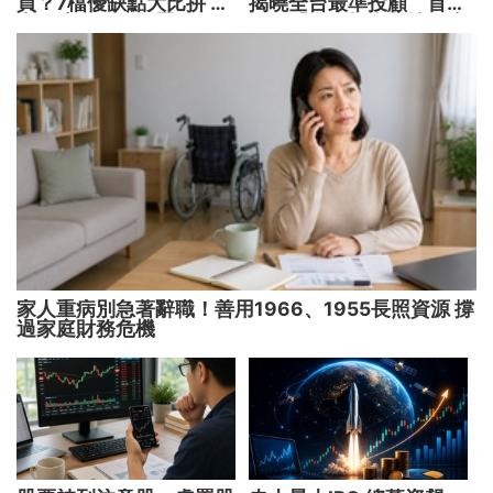
買？7檔優缺點大比拚 找
揭曉全台最準投顧 首度
出最適合你的配置
公開「零售投資數據」應
用 助攻投顧、投信打造
下一代
家人重病別急著辭職！善用1966、1955長照資源 撐
過家庭財務危機