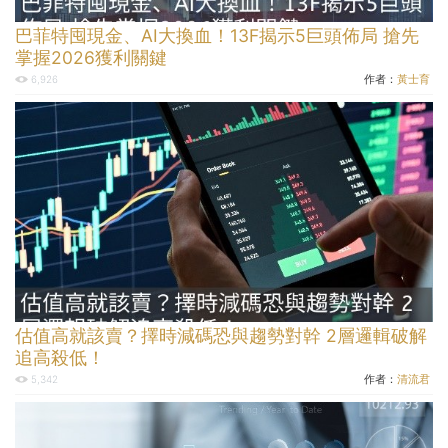
巴菲特囤現金、AI大換血！13F揭示5巨頭佈局 搶先
掌握2026獲利關鍵
作者：
黃士育
6,926
估值高就該賣？擇時減碼恐與趨勢對幹 2層邏輯破解
追高殺低！
作者：
清流君
5,342