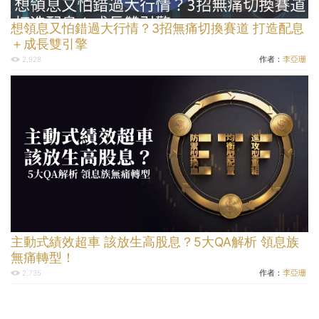
想領息又怕錯過大行情？3招無痛切換賽道 打造配息
＋成長雙引擎
作者：
李亞珊
2,928
主動式績效超車 該放生高股息？5大QA解析 領息族
無痛轉型！
作者：
李亞珊
2,735