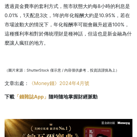
透過資金費率的套利方式，熊市狀態大約每8小時的利息是
0.01%，1天配息3次，1年的年化報酬大約是10.95%，若在
市場波動大的情況下，年化報酬率可能會飆升超過100%，
這種獲利率相對於傳統理財是種神話，但這也是新金融為什
麼讓人瘋狂的地方。
（圖片來源：ShutterStock 僅示意 / 內容僅供參考，投資請謹慎為上）
文章出處：
《Money錢》2024年4月號
下載
「錢雜誌App」
隨時隨地掌握財經脈動