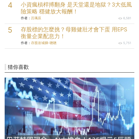
小資瘋槓桿搏翻身 是天堂還是地獄？3大低風
險策略 穩健放大報酬！
作者：
呂珮辰
6,581
存股標的怎麼挑？母雞健壯才會下蛋 用EPS
衡量企業配息力！
作者：
存股攻城獅-聰聰
5,751
猜你喜歡