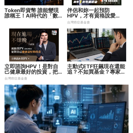
Token即貨幣 誰能變現
伴侶和妳一起預防
誰稱王！AI時代的「數位
HPV，才有資格說愛
水電費」重塑商業模式
妳！
台灣癌症基金會
立即諮詢HPV！是對自
主動式ETF狂飆現在還能
己健康最好的投資，把握
追？不如買基金？專家親
現在不嫌晚！
解5大疑問！
台灣癌症基金會