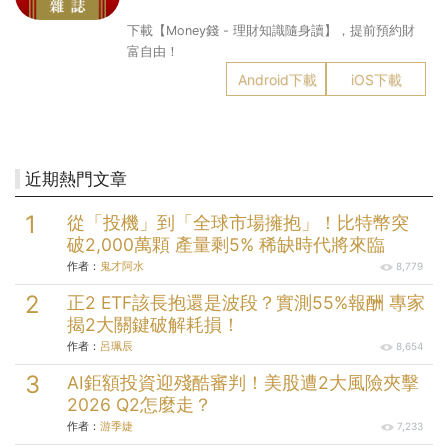
下載【Money錢 - 理財知識隨身讀】，提前預約財
富自由！
Android下載
iOS下載
近期熱門文章
從「投機」到「全球市場擁抱」！比特幣突
破2,000萬顆 產量剩5% 稀缺時代將來臨
作者：
鬼才阿水
8,779
正2 ETF該長抱還是波段？實測55%報酬 專家
揭2大關鍵破解耗損！
作者：
呂珮辰
8,654
AI鉅額投資迎殘酷審判！美股遭2大風險夾擊
2026 Q2怎麼走？
作者：
游季婕
7,233