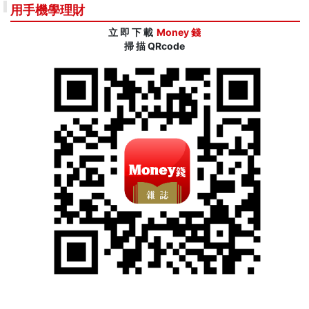
用手機學理財
立 即 下 載
Money 錢
掃 描 QRcode