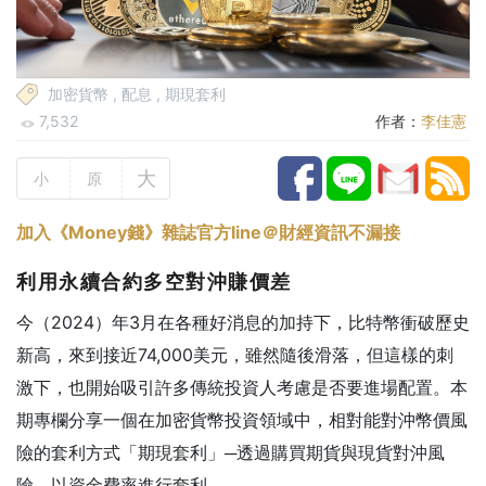
加密貨幣
,
配息
,
期現套利
7,532
作者：
李佳憲
大
小
原
加入《Money錢》雜誌官方line＠財經資訊不漏接
利用永續合約多空對沖賺價差
今（2024）年3月在各種好消息的加持下，比特幣衝破歷史
新高，來到接近74,000美元，雖然隨後滑落，但這樣的刺
激下，也開始吸引許多傳統投資人考慮是否要進場配置。本
期專欄分享一個在加密貨幣投資領域中，相對能對沖幣價風
險的套利方式「期現套利」─透過購買期貨與現貨對沖風
險，以資金費率進行套利。