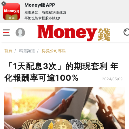
Money錢 APP
股市新知、省錢秘訣隨身讀
再忙也能掌握股市脈動!
首頁
精選頻道
得獎公司專區
「1天配息3次」的期現套利 年
化報酬率可逾100%
2024/05/09