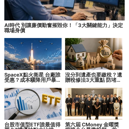
AI時代 別讓廉價勤奮摧毀你！「3大關鍵能力」決定
職場身價
SpaceX點火衛星 台廠誰
沒分到遺產也要繳稅？遺
受惠？成本驟降用戶暴增
贈稅修法3大重點 防堵惡
華通、穩懋享紅利！
意避稅！
台股市值型ETF誰最值得
第六屆 CMoney 金曜獎