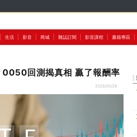
生活
影音
商城
雜誌訂閱
影音課程
書籍專區
0050回測揭真相 贏了報酬率
2026/05/26