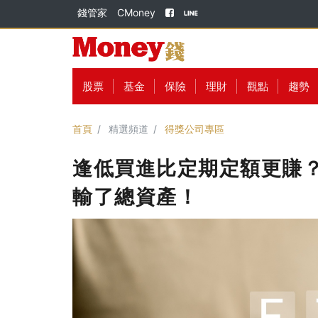
錢管家
CMoney
股票
基金
保險
理財
觀點
趨勢
首頁
精選頻道
得獎公司專區
逢低買進比定期定額更賺？
輸了總資產！