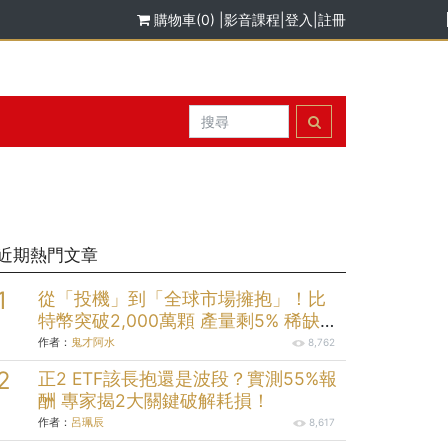
購物車(0)
|
影音課程
|
登入
|
註冊
近期熱門文章
從「投機」到「全球市場擁抱」！比
特幣突破2,000萬顆 產量剩5% 稀缺時
代將來臨
作者：
鬼才阿水
8,762
正2 ETF該長抱還是波段？實測55%報
酬 專家揭2大關鍵破解耗損！
作者：
呂珮辰
8,617