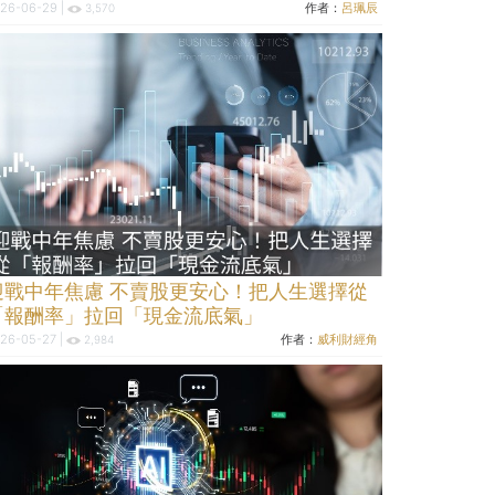
26-06-29 |
作者：
呂珮辰
3,570
迎戰中年焦慮 不賣股更安心！把人生選擇從
「報酬率」拉回「現金流底氣」
26-05-27 |
作者：
威利財經角
2,984