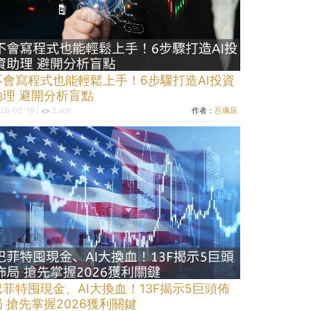
不會寫程式也能輕鬆上手！6步驟打造AI投資
助理 避開分析盲點
26-05-18 |
作者：
呂珮辰
3,409
巴菲特囤現金、AI大換血！13F揭示5巨頭佈
局 搶先掌握2026獲利關鍵