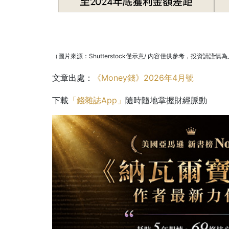
（圖片來源：Shutterstock僅示意/ 內容僅供參考，投資請謹慎
文章出處：
《Money錢》2026年4月號
下載
「錢雜誌App」
隨時隨地掌握財經脈動