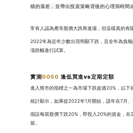
積的落差，並帶出投資策略背後的心理與時間
常有人認為應等股價大跌再進場，但這樣真的有
2022年為近年少數出現明顯下跌，且全年為負報
漲跌幅進行試算。
實測
0050
逢低買進vs
定期定額
進入熊市的指標之一為市場下跌超過20%，以下
統計顯示，如果從2022年1月開始，該年在7月、
假設每當股價下跌20%，即投入20%的資金，在2
留。