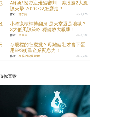
AI鉅額投資迎殘酷審判！美股遭2大風
險夾擊 2026 Q2怎麼走？
作者：
游季婕
7,220
小資瘋槓桿搏翻身 是天堂還是地獄？
3大低風險策略 穩健放大報酬！
作者：
呂珮辰
6,532
存股標的怎麼挑？母雞健壯才會下蛋
用EPS衡量企業配息力！
作者：
存股攻城獅-聰聰
5,734
猜你喜歡