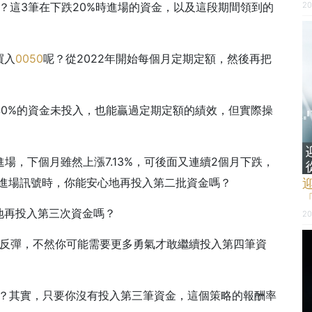
20
呢？這3筆在下跌20%時進場的資金，以及這段期間領到的
買入
0050
呢？從2022年開始每個月定期定額，然後再把
40%的資金未投入，也能贏過定期定額的績效，但實際操
場，下個月雖然上漲7.13%，可後面又連續2個月下跌，
到進場訊號時，你能安心地再投入第二批資金嗎？
地再投入第三次資金嗎？
20
開始反彈，不然你可能需要更多勇氣才敢繼續投入第四筆資
嗎？其實，只要你沒有投入第三筆資金，這個策略的報酬率