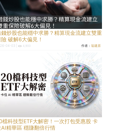
借錢炒股也能穩中求勝？精算現金流建立雙重
保險 破解6大偏見！
26-04-03 |
作者：
翁建原
4,900
20檔科技型ETF大解密！一次打包受惠股 卡
位AI精華區 穩賺翻倍行情