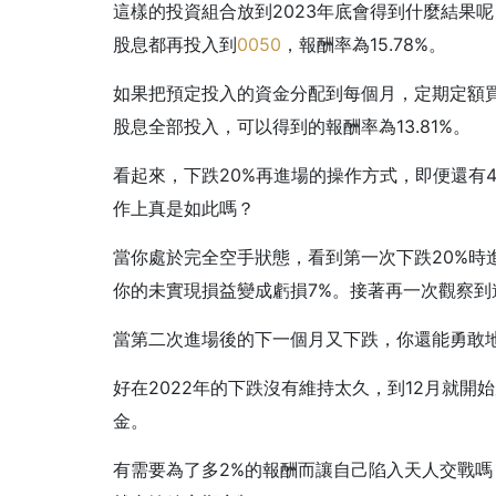
這樣的投資組合放到2023年底會得到什麼結果
股息都再投入到
0050
，報酬率為15.78%。
如果把預定投入的資金分配到每個月，定期定額
股息全部投入，可以得到的報酬率為13.81%。
看起來，下跌20%再進場的操作方式，即便還有
作上真是如此嗎？
當你處於完全空手狀態，看到第一次下跌20%時進
你的未實現損益變成虧損7%。接著再一次觀察
當第二次進場後的下一個月又下跌，你還能勇敢
好在2022年的下跌沒有維持太久，到12月就
金。
有需要為了多2%的報酬而讓自己陷入天人交戰