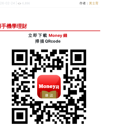
26-02-24 |
作者：
黃士育
6,896
用手機學理財
立 即 下 載
Money 錢
掃 描 QRcode