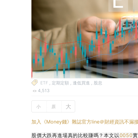
ETF
,
定期定額
,
逢低買進
,
股息
4,513
大
小
原
加入《Money錢》雜誌官方line＠財經資訊不漏
股價大跌再進場真的比較賺嗎？本文以
0050
實