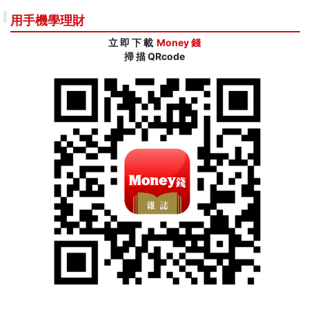
用手機學理財
立 即 下 載
Money 錢
掃 描 QRcode