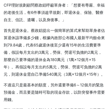
CFP理財規劃顧問蔡政錩呼籲單身者：「想要有尊嚴、幸福
的老後生活，有6件事須趁早規劃，即退休金、保險、醫療
自主、信託、遺囑，以及身後事。」
首先是退休金。蔡政錩提出一個簡單的算式來幫助單身者估
算退休該準備多少錢，根據內政部公布國人最新平均餘命來
到79.84歲，代表65歲退休後至少還有15年的生活費要準
備，假設每月支出約3萬元，勞保、勞退可負擔約2萬元，
那麼自己要準備的退休金為180萬元（1萬×12個月×15
年）。再假設每月支出約5萬元，勞保、勞退可負擔約2萬
元，則退休金需自己準備540萬元（3萬×12個月×15年）。
不過這只是最基本的額度，另外還要準備6～12個月的緊急
預備金，而且要是隨時可取的現金存款，以防突發事件需要
用錢。