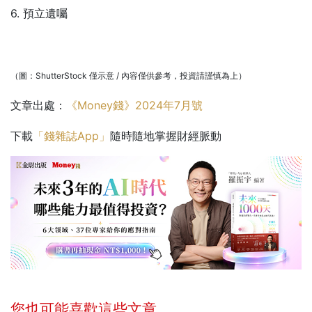
6. 預立遺囑
（圖：ShutterStock 僅示意 / 內容僅供參考，投資請謹慎為上）
文章出處：
《Money錢》2024年7月號
下載
「錢雜誌App」
隨時隨地掌握財經脈動