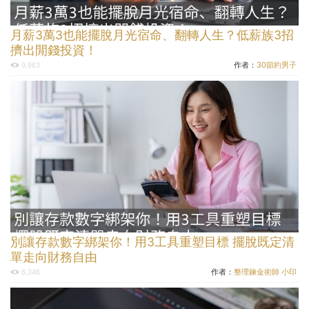
月薪3萬3也能擺脫月光宿命、翻轉人生？低薪族3招
擠出閒錢投資！
作者：
30節約男子
9,963
別讓存款數字綁架你！用3工具重塑目標 擺脫既定清
單走向財務自由
作者：
整理鍊金術師 小印
6,346