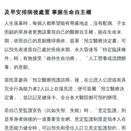
及早安排病後處置 掌握生命自主權
人生落幕時，每個人都希望能有尊嚴地走，沒有配偶、子女
照顧的單身者更應該重視自己的醫療自主權，能在生命末
期，依照自己的意願獲得善終。簽署「預立醫療決定書」可
以預先表達當自己處於疾病末期、永久昏迷等「特定臨床條
件」時，有無接受「維持生命治療」、「人工營養或流體餵
養」的意願。
當民眾參與「預立醫療照護諮商」後，在公證人公證或有具
完全行為能力者2人以上在場見證，便可簽屬「預立醫療決
定書」，並註記至健保卡。全台各大醫院都可預約辦理。
若自己受監護宣告（比如失智、失能）時，「意定監護」則
是單身者病後的一道重要安全網。意定監護制度是指本人在
意思能力健全時，可以預先和受任人訂立意定監護契約，而