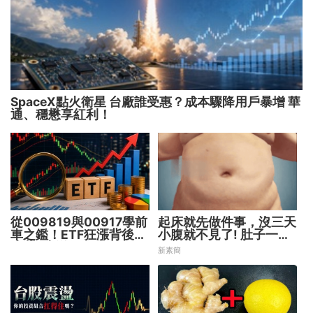
SpaceX點火衛星 台廠誰受惠？成本驟降用戶暴增 華
通、穩懋享紅利！
從009819與00917學前
起床就先做件事，沒三天
車之鑑！ETF狂漲背後
小腹就不見了! 肚子一天
暗藏2大溢價陷阱
天變小！
新素簡