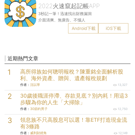
2022火速竄起記帳APP
3秒記一筆！迅速找出財務漏洞
介面清爽、無廣告、不惱人
Android下載
iOS下載
近期熱門文章
高所得族如何聰明報稅？陳重銘全面解析股
利、海外資產、贈與、遺產報稅規劃
作者：
沈以寧
13,327
30歲後職涯停滯、存款見底？別內耗！用這3
步驟為你的人生「大掃除」
作者：
30節約男子
12,750
領息族不只高股息可以選！靠ETF打造現金流
有3條路
作者：
威利財經角
12,149