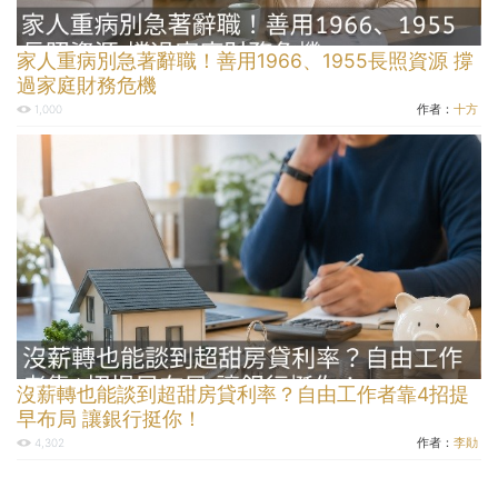
家人重病別急著辭職！善用1966、1955長照資源 撐
過家庭財務危機
作者：
十方
1,000
沒薪轉也能談到超甜房貸利率？自由工作者靠4招提
早布局 讓銀行挺你！
作者：
李勛
4,302