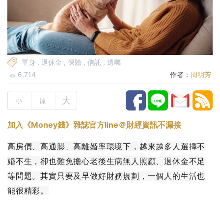
單身
,
退休金
,
保險
,
信託
,
遺囑
6,714
作者：
周明芳
大
小
原
加入《Money錢》雜誌官方line＠財經資訊不漏接
高房價、高通膨、高離婚率環境下，越來越多人選擇不
婚不生，卻也難免擔心老後生病無人照顧、退休金不足
等問題。其實只要及早做好財務規劃，一個人的生活也
能很精彩。