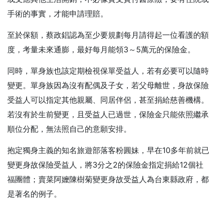
手術的事實，才能申請理賠。
至於保額，蔡政錩認為至少要規劃每月請得起一位看護的額
度，考量未來通膨，最好每月能領3～5萬元的保險金。
同時，單身族也該定期檢視保單受益人，若有必要可以隨時
變更。單身族因為沒有配偶及子女，若父母離世，身故保險
受益人可以指定其他親屬、同居伴侶，甚至捐給慈善機構。
若沒有於生前變更，且受益人已過世，保險金只能依照繼承
順位分配，無法照自己的意願安排。
抱定獨身主義的知名旅遊部落客粉圓妹，早在10多年前就已
變更身故保險受益人，將3分之2的保險金指定捐給12個社
福團體；賣菜阿嬤陳樹菊變更身故受益人為台東縣政府，都
是著名的例子。