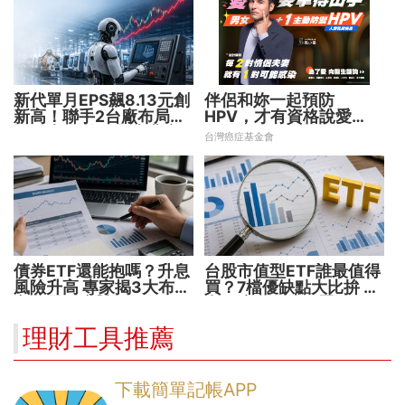
新代單月EPS飆8.13元創
伴侶和妳一起預防
新高！聯手2台廠布局機
HPV，才有資格說愛
器人大腦 搶攻數十兆商
妳！
台灣癌症基金會
機
債券ETF還能抱嗎？升息
台股市值型ETF誰最值得
風險升高 專家揭3大布局
買？7檔優缺點大比拚 找
方向靈活應對
出最適合你的配置
理財工具推薦
下載簡單記帳APP