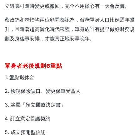
立遺囑可隨時變更或撤回，完全不用擔心有一天會反悔。
蔡政錩和林怡均兩位顧問都認為，台灣單身人口比例逐年攀
升，且隨著超高齡化時代來臨，單身族唯有提早做好財務規
劃及身後事安排，才能真正地安享晚年。
單身者老後規劃6重點
1. 盤點退休金
2. 檢視保險缺口、變更保單受益人
3. 簽屬「預立醫療決定書」
4. 訂立意定監護契約
5. 成立預開型信託