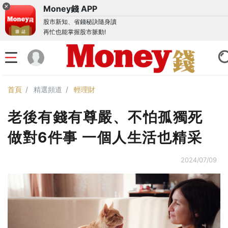
Money錢 APP
股市新知、省錢秘訣隨身讀
再忙也能掌握股市脈動!
首頁
精選頻道
輕理財
老後有錢有尊嚴、不怕孤獨死
做對6件事 一個人生活也精采
2024/07/09