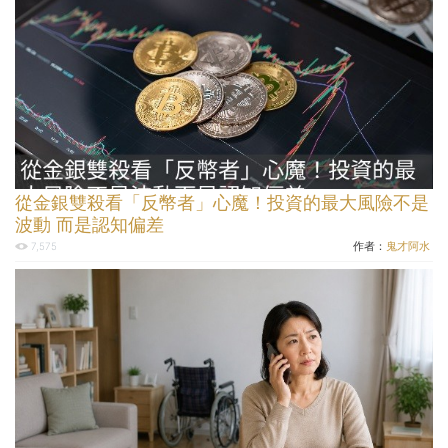
從金銀雙殺看「反幣者」心魔！投資的最大風險不是
波動 而是認知偏差
作者：
鬼才阿水
7,575