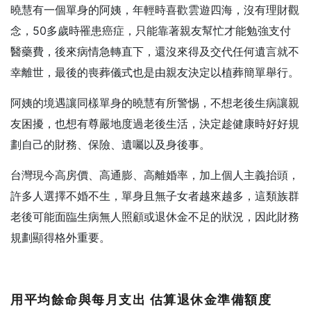
曉慧有一個單身的阿姨，年輕時喜歡雲遊四海，沒有理財觀
念，50多歲時罹患癌症，只能靠著親友幫忙才能勉強支付
醫藥費，後來病情急轉直下，還沒來得及交代任何遺言就不
幸離世，最後的喪葬儀式也是由親友決定以植葬簡單舉行。
阿姨的境遇讓同樣單身的曉慧有所警惕，不想老後生病讓親
友困擾，也想有尊嚴地度過老後生活，決定趁健康時好好規
劃自己的財務、保險、遺囑以及身後事。
台灣現今高房價、高通膨、高離婚率，加上個人主義抬頭，
許多人選擇不婚不生，單身且無子女者越來越多，這類族群
老後可能面臨生病無人照顧或退休金不足的狀況，因此財務
規劃顯得格外重要。
用平均餘命與每月支出 估算退休金準備額度