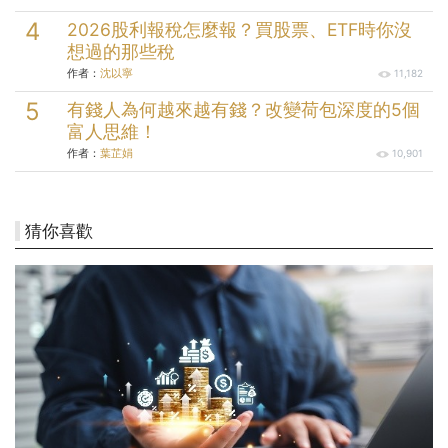
2026股利報稅怎麼報？買股票、ETF時你沒
想過的那些稅
作者：
沈以寧
11,182
有錢人為何越來越有錢？改變荷包深度的5個
富人思維！
作者：
葉芷娟
10,901
猜你喜歡