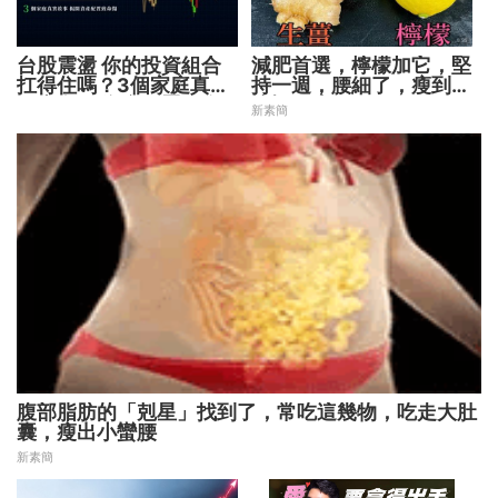
台股震盪 你的投資組合
減肥首選，檸檬加它，堅
扛得住嗎？3個家庭真實
持一週，腰細了，瘦到你
故事 揭開資產配置致命
懷疑人生
新素簡
傷
腹部脂肪的「剋星」找到了，常吃這幾物，吃走大肚
囊，瘦出小蠻腰
新素簡