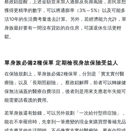
蔡政錩提醒，上述金額並未加入通膨及長壽風險，若民眾想
獲得更精準的數字，可以將通膨率（3%～5%）以及可能多
活10年的生活費考量進去計算。另外，若經濟能力允許，單
身族最好要有一間沒有貸款的自住房，可讓退休生活更輕
鬆。
單身族必備2種保單 定期檢視身故保險受益人
在保險規劃上，單身族必備2種保單，分別是「實支實付醫
療險」以及「長期照顧險」。蔡政錩解釋，前者可以轉嫁健
保無法涵蓋的醫療自費項目，後者則是用來支應老年失能可
能需要請看護的費用。
若單身族還有餘錢，可以另外規劃「一次給付型癌症險」，
能在不幸罹癌時，先拿到一筆應變的現金來購買營養補充品
或支應其他生活開銷，不必像實支實付醫療險，要有住院或