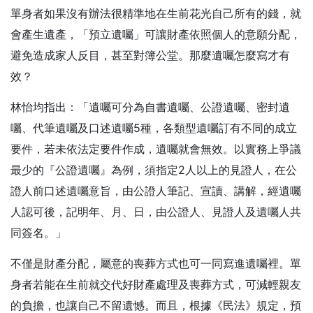
單身者如果沒有辦法很精準地在生前花光自己所有的錢，就
會產生遺產，「預立遺囑」可讓財產依照個人的意願分配，
避免造成家人反目，甚至對簿公堂。那麼遺囑怎麼寫才有
效？
林怡均指出：「遺囑可分為自書遺囑、公證遺囑、密封遺
囑、代筆遺囑及口述遺囑5種，各類型遺囑訂有不同的成立
要件，若未依法定要件作成，遺囑就會無效。以實務上爭議
最少的『公證遺囑』為例，須指定2人以上的見證人，在公
證人前口述遺囑意旨，由公證人筆記、宣讀、講解，經遺囑
人認可後，記明年、月、日，由公證人、見證人及遺囑人共
同簽名。」
不僅是財產分配，屬意的喪葬方式也可一同寫進遺囑裡。單
身者若能在生前就交代好財產處理及喪葬方式，可減輕親友
的負擔，也讓自己不留遺憾。而且，根據《民法》規定，預