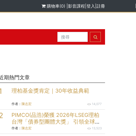
購物車(0)
|
影音課程
|
登入
|
註冊
近期熱門文章
理柏基金獎肯定｜30年收益典範
作者：
陳志宏
14,077
PIMCO(品浩)榮獲 2026年LSEG理柏
台灣「債券型團體大獎」 引領全球固
定收益投資逾半世紀的投資實力
作者：
陳志宏
13,523