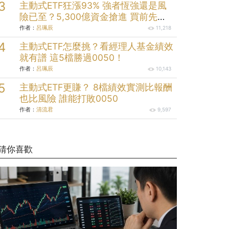
主動式ETF狂漲93% 強者恆強還是風
險已至？5,300億資金搶進 買前先看
清這些
作者：
呂珮辰
11,218
主動式ETF怎麼挑？看經理人基金績效
就有譜 這5檔勝過0050！
作者：
呂珮辰
10,143
主動式ETF更賺？ 8檔績效實測比報酬
也比風險 誰能打敗0050
作者：
清流君
9,597
猜你喜歡