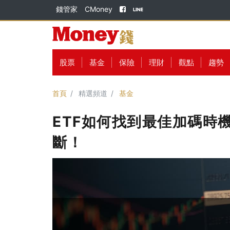
錢管家
CMoney
股票
基金
保險
理財
觀點
趨勢
首頁
精選頻道
基金
ETF如何找到最佳加碼時
斷！