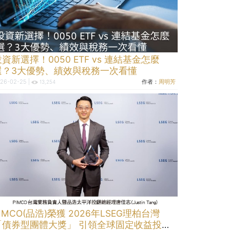
資新選擇！0050 ETF vs 連結基金怎麼
選？3大優勢、績效與稅務一次看懂
26-02-25 |
作者：
周明芳
13,254
IMCO(品浩)榮獲 2026年LSEG理柏台灣
「債券型團體大獎」 引領全球固定收益投資