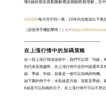
懂K線的朋友搭配圖解應該都能輕易理解，文
006208
每月存不到一萬，20年內也能滾出千萬
（請使用手機點擊唷！）👉
https://etfchoice.pa
________________________________________
在上漲行情中的加碼策略
在一段上漲行情或波段中，我們可以用「均線」
則代表長期趨勢，在上漲行情中這些均線通常具
線、季線、年線，就會是一個可以加碼的時機。
如下圖的例子中，水藍線是月線、深藍是季線、
K線是可以加碼的日子。在上漲行情中可以不用