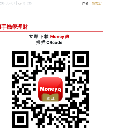
逾半世紀的投資實力
26-05-07 |
作者：
陳志宏
13,535
用手機學理財
立 即 下 載
Money 錢
掃 描 QRcode