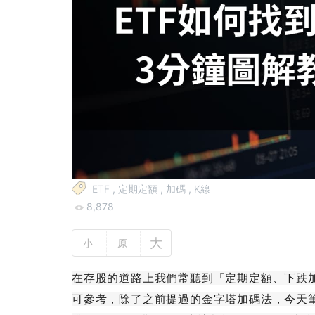
ETF
,
定期定額
,
加碼
,
K線
8,878
大
小
原
在存股的道路上我們常聽到「定期定額、下跌
可參考，除了之前提過的金字塔加碼法，今天