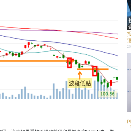
投
20
P