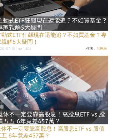
主動式ETF狂飆現在還能追？不如買基金？專
家親解5大疑問！
26-07-18 |
作者：
呂珮辰
1,804
退休不一定要靠高股息！高股息ETF vs 股債
五五 6年竟差457萬？