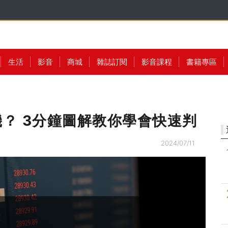
生活
影音
商城
雜誌訂閱
影音課程
書籍專區
機？ 3分鐘圖解教你學會快速判
2024/07/11