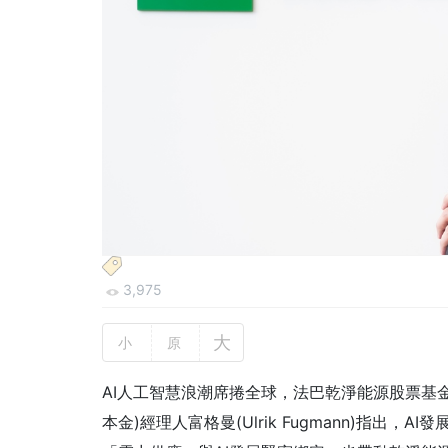
3,975
大
小
原
AI人工智慧浪潮席捲全球，法巴乾淨能源股票基
本金)經理人富格曼(Ulrik Fugmann)指出