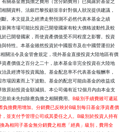
，有關基金應負擔之費用（含分銷費用）已揭露於基金之
閱相關資料。法銀巴黎投顧並非針對個人狀況提供建議，
判斷。本文提及之經濟走勢預測不必然代表本基金之績
資新興市場可能比投資已開發國家有較大價格波動性及較
低於已開發國家，而使資產價值受不同程度之影響。投資
險與特性。本基金雖然投資於中國股市及在中國營運但於
國相關法令及金管會規定，境外基金直接投資大陸地區有價
淨資產價值之百分之二十，故本基金非完全投資在大陸地
政治及經濟等投資風險。基金配息率不代表基金報酬率，
因市場因素而上下波動。基金的配息可能由基金的收益或
致原始投資金額減損。本公司備有近12個月內由本金支
配息前未先扣除應負擔之相關費用。
B級別手續費雖可遞延
際負擔費用增加。分銷費已反映於B級別每日基金淨資產價
計，並支付予管理公司或其委任之人。B級別於投資人持有
動轉換為相同子基金無分銷費之相應「經典」級別，費用全