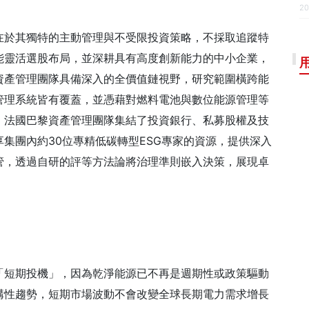
20
在於其獨特的主動管理與不受限投資策略，不採取追蹤特
能靈活選股布局，並深耕具有高度創新能力的中小企業，
資產管理團隊具備深入的全價值鏈視野，研究範圍橫跨能
管理系統皆有覆蓋，並憑藉對燃料電池與數位能源管理等
，法國巴黎資產管理團隊集結了投資銀行、私募股權及技
集團內約30位專精低碳轉型ESG專家的資源，提供深入
管，透過自研的評等方法論將治理準則嵌入決策，展現卓
「短期投機」，因為乾淨能源已不再是週期性或政策驅動
構性趨勢，短期市場波動不會改變全球長期電力需求增長