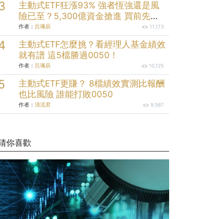
主動式ETF狂漲93% 強者恆強還是風
險已至？5,300億資金搶進 買前先看
清這些
作者：
呂珮辰
11,173
主動式ETF怎麼挑？看經理人基金績效
就有譜 這5檔勝過0050！
作者：
呂珮辰
10,125
主動式ETF更賺？ 8檔績效實測比報酬
也比風險 誰能打敗0050
作者：
清流君
9,567
猜你喜歡