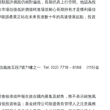
源類股評價面仍相對偏低，長期仍具上行空間。他認為投
在市場估值低於價值時進場並耐心長期持有才是獲利最佳
淨能源產業正站在未來長達數十年的高速發展起點，投資
7號71樓之一 Tel: (02) 7718－8188 (115)金
管會核准或申報生效在國內募集及銷售，惟不表示絕無風
最低投資收益；基金經理公司除盡善良管理人之注意義務