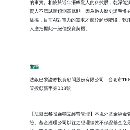
的事實。相較於近年漲幅驚人的科技股，乾淨能
資人不應試圖預測高低點，因為過去歷史證明惟
途徑，目前AI對電力的需求才處於起步階段，乾
人應把握此一絕佳投資契機。
警語
法銀巴黎證券投資顧問股份有限公司 台北市110信義路五段
管投顧新字第003號
【法銀巴黎投顧獨立經營管理】本境外基金經金
險。基金經理公司以往之經理績效不保證基金之