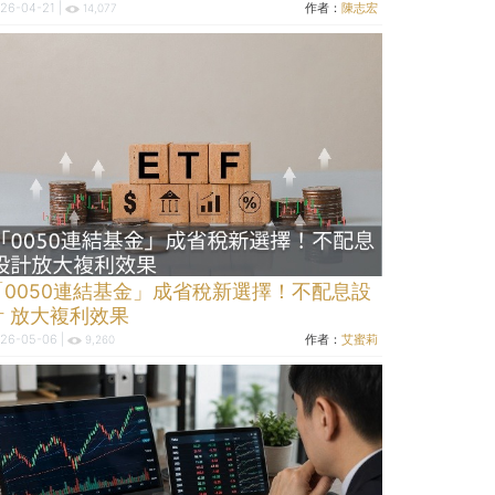
26-04-21 |
作者：
陳志宏
14,077
「0050連結基金」成省稅新選擇！不配息設
計 放大複利效果
26-05-06 |
作者：
艾蜜莉
9,260