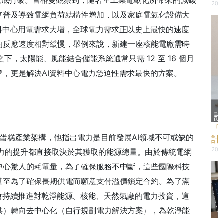
20
車普及導致電網負荷結構性增加，以及家庭電氣化設備大
料中心用電需求大增，全球電力需求正以史上最快的速度
的反應速度相對緩慢，舉例來說，新建一座核能電廠需時
較之下，太陽能、風能結合儲能系統通常只需 12 至 16 個月
，更是解決AI資料中心電力急迫性需求最快的方案。
層蛋糕產業架構，他指出電力是目前發展AI領域不可或缺的
20
算力的提升都直接取決於其獲取的能源總量。由於傳統電網
中心驚人的耗電量，為了確保服務不中斷，這些國際科技
甚至為了確保長期供電而願意支付溢價鎖定合約。為了滿
會持續推進對乾淨能源、核能、天然氣廠的電力投資，這
供）轉向去中心化（自行規劃電力解決方案），為乾淨能