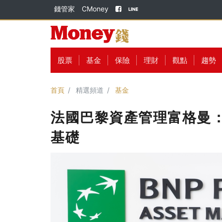
錢管家
CMoney
股票
基金
保險
理財
觀點
趨勢
首頁
精選頻道
基金
法國巴黎資產管理富格曼：
基礎