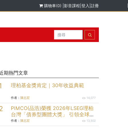
購物車(0)
|
影音課程
|
登入
|
註冊
近期熱門文章
理柏基金獎肯定｜30年收益典範
作者：
陳志宏
14,077
PIMCO(品浩)榮獲 2026年LSEG理柏
台灣「債券型團體大獎」 引領全球固
定收益投資逾半世紀的投資實力
作者：
陳志宏
13,502