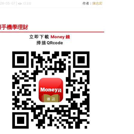
逾半世紀的投資實力
26-05-07 |
作者：
陳志宏
13,512
用手機學理財
立 即 下 載
Money 錢
掃 描 QRcode