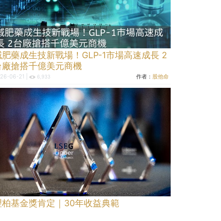
減肥藥成生技新戰場！GLP-1市場高速成長 2
台廠搶搭千億美元商機
26-06-21 |
作者：
股他命
6,933
理柏基金獎肯定｜30年收益典範