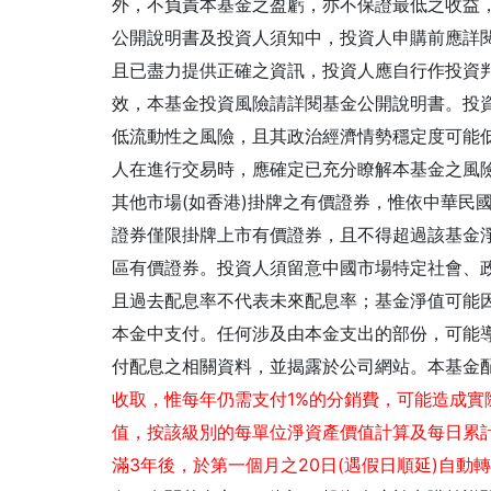
外，不負責本基金之盈虧，亦不保證最低之收益
公開說明書及投資人須知中，投資人申購前應詳
且已盡力提供正確之資訊，投資人應自行作投資
效，本基金投資風險請詳閱基金公開說明書。投
低流動性之風險，且其政治經濟情勢穩定度可能
人在進行交易時，應確定已充分瞭解本基金之風
其他市場(如香港)掛牌之有價證券，惟依中華民
證券僅限掛牌上市有價證券，且不得超過該基金
區有價證券。投資人須留意中國市場特定社會、
且過去配息率不代表未來配息率；基金淨值可能
本金中支付。任何涉及由本金支出的部份，可能導
付配息之相關資料，並揭露於公司網站。本基金
收取，惟每年仍需支付1%的分銷費，可能造成實
值，按該級別的每單位淨資產價值計算及每日累
滿3年後，於第一個月之20日(遇假日順延)自